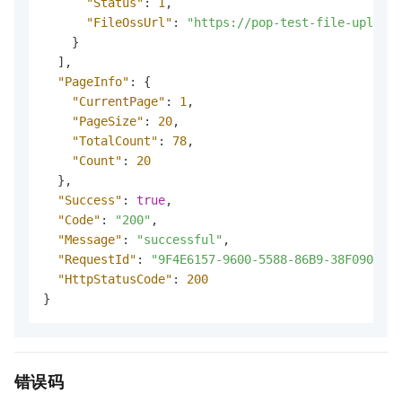
"Status"
:
1
,
"FileOssUrl"
:
"https://pop-test-file-upload.
}
]
,
"PageInfo"
:
{
"CurrentPage"
:
1
,
"PageSize"
:
20
,
"TotalCount"
:
78
,
"Count"
:
20
}
,
"Success"
:
true
,
"Code"
:
"200"
,
"Message"
:
"successful"
,
"RequestId"
:
"9F4E6157-9600-5588-86B9-38F09067**
"HttpStatusCode"
:
200
}
错误码