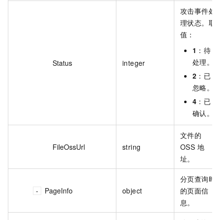
攻击事件处
理状态。取
值：
1
：待
处理。
Status
integer
2
：已
忽略。
4
：已
确认。
文件的
FileOssUrl
string
OSS 地
址。
分页查询时
PageInfo
object
的页面信
息。