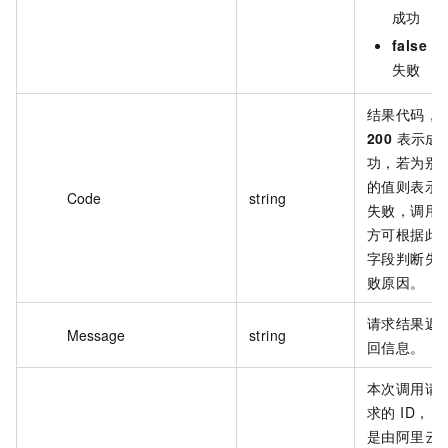
成功
false
：
失败
结果代码，
200
表示成
功，若为别
的值则表示
Code
string
失败，调用
方可根据此
字段判断失
败原因。
请求结果返
Message
string
回信息。
本次调用请
求的 ID，
是由阿里云