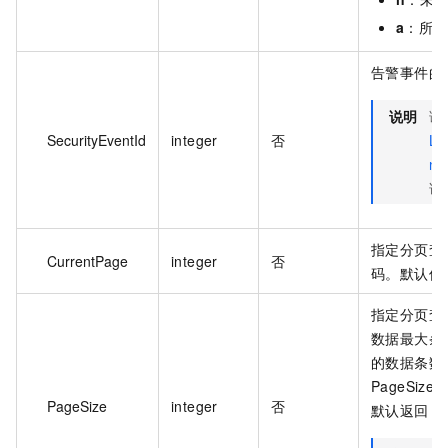
a
：所有
告警事件的 
说明
调
SecurityEventId
integer
否
Li
nt
该
指定分页查
CurrentPage
integer
否
码。默认值
指定分页查
数据最大条
的数据条数为
PageSiz
PageSize
integer
否
默认返回 1