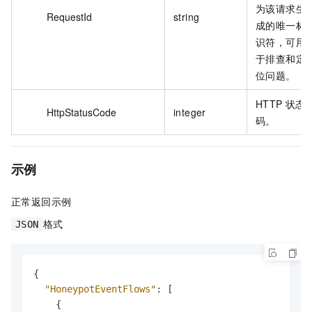
为该请求生
RequestId
string
成的唯一标
识符，可用
于排查和定
位问题。
HTTP 状态
HttpStatusCode
integer
码。
示例
正常返回示例
格式
JSON
{
"HoneypotEventFlows"
:
[
{