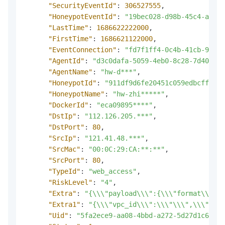
"SecurityEventId"
:
306527555
,
"HoneypotEventId"
:
"19bec028-d98b-45c4-a4d9-
"LastTime"
:
1686622222000
,
"FirstTime"
:
1686621122000
,
"EventConnection"
:
"fd7f1ff4-0c4b-41cb-99ad-
"AgentId"
:
"d3c0dafa-5059-4eb0-8c28-7d40f58*
"AgentName"
:
"hw-d***"
,
"HoneypotId"
:
"911df9d6fe20451c059edbcffa1d1
"HoneypotName"
:
"hw-zhi*****"
,
"DockerId"
:
"eca09895****"
,
"DstIp"
:
"112.126.205.***"
,
"DstPort"
:
80
,
"SrcIp"
:
"121.41.48.***"
,
"SrcMac"
:
"00:0C:29:CA:**:**"
,
"SrcPort"
:
80
,
"TypeId"
:
"web_access"
,
"RiskLevel"
:
"4"
,
"Extra"
:
"{\\\"payload\\\":{\\\"format\\\":\
"Extra1"
:
"{\\\"vpc_id\\\":\\\"\\\",\\\"vpc_
"Uid"
:
"5fa2ece9-aa08-4bbd-a272-5d27d1c6****