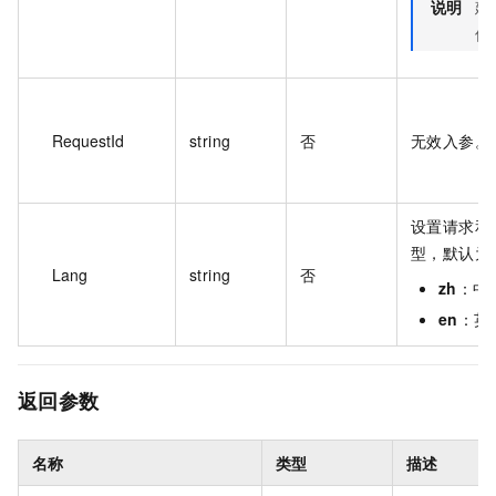
说明
建议
值
RequestId
string
否
无效入参。
设置请求和
型，默认为
Lang
string
否
zh
：中
en
：英
返回参数
名称
类型
描述