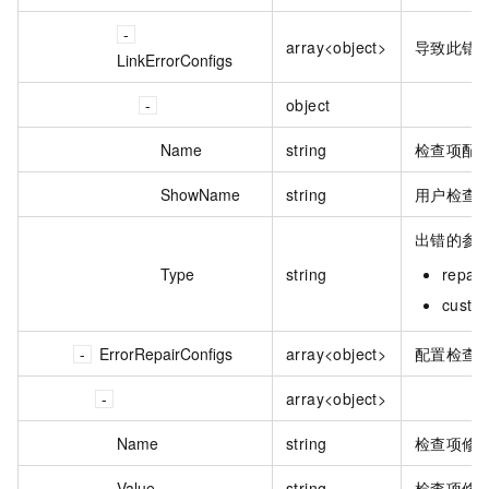
array<object>
导致此错
LinkErrorConfigs
object
Name
string
检查项配
ShowName
string
用户检查
出错的参
Type
string
repa
cus
ErrorRepairConfigs
array<object>
配置检查
array<object>
Name
string
检查项修
Value
string
检查项修