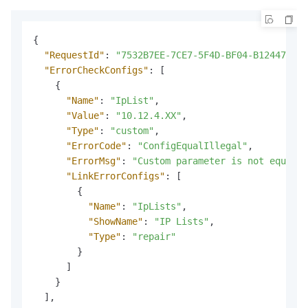
{
"RequestId"
:
"7532B7EE-7CE7-5F4D-BF04-B12447DD**
"ErrorCheckConfigs"
:
[
{
"Name"
:
"IpList"
,
"Value"
:
"10.12.4.XX"
,
"Type"
:
"custom"
,
"ErrorCode"
:
"ConfigEqualIllegal"
,
"ErrorMsg"
:
"Custom parameter is not equal t
"LinkErrorConfigs"
:
[
{
"Name"
:
"IpLists"
,
"ShowName"
:
"IP Lists"
,
"Type"
:
"repair"
}
]
}
]
,