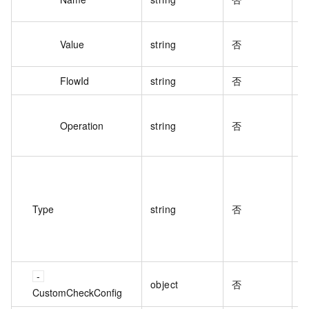
Value
string
否
FlowId
string
否
Operation
string
否
型
Type
string
否
object
否
CustomCheckConfig