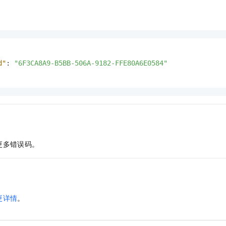
d"
:
"6F3CA8A9-B5BB-506A-9182-FFE80A6E0584"
更多错误码。
更详情
。