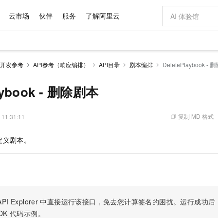
云市场
伙伴
服务
了解阿里云
AI 特惠
数据与 API
成为产品伙伴
企业增值服务
最佳实践
价格计算器
AI 场景体
基础软件
产品伙伴合
阿里云认证
市场活动
配置报价
大模型
开发参考
API参考（响应编排）
API目录
剧本编排
DeletePlaybook -
自助选配和估算价格
新方式
域名与网站
睿译宝，AI翻译排版一步到位
智启 AI 普惠权益
产品生态集成认证中心
企业支持计划
云上春晚
千问官方 MaaS 平台，为开发者和 Agent 而生，新用户赠送 1 亿 + tokens 额度
云服务器 EC
AI Coding
阿里云Maa
2026 阿里云
为企业打
数据集
Windows
大模型认证
模型
NEW
交付可用成果
值低价云产品抢先购
提供智能易用的域名与建站服务
上传文档即自动完成翻译和格式还原
至高享 1亿+免费 tokens，加速 Al 应用落地
安全可靠、弹
智能编程，一键
laybook - 删除剧本
产品生态伙伴
专家技术服务
云上奥运之旅
弹性计算合作
阿里云中企出
手机三要素
宝塔 Linux
全部认证
价格优势
有专属领域专家
对象存储 OSS
GLM-5.2：长任务时代开源旗舰模型
阿里云 OPC 创新助力计划
云数据库 RD
即刻拥有 DeepS
AI 电商营销
产品生态伙伴工作台
企业增值服务台
云栖战略参考
云存储合作计
云栖大会
身份实名认证
CentOS
训练营
推动算力普惠，释放技术红利
的大模型服务
最高返9万
多领域专家智能体,一键组建 AI 虚拟交付团队
至高百万元 Token 补贴，加速一人公司成长
稳定、安全、高性价比、高性能的云存储服务
真正可用的 1M 上下文,一次完成代码全链路开发
轻松解锁专属 Dee
从图文生成到
复制 MD 格式
 11:31:11
云上的中国
数据库合作计
活动全景
短信
Docker
图片和
站式影视创作平台
人工智能平台 PAI
Hermes Agent，打造自进化智能体
Token Plan 模型订阅计划
Qoder
5 分钟轻松部署
AI 广告创作
企业成长
大模型
NEW
信息公告
定义剧本。
看见新力量
云网络合作计
OCR 文字识别
JAVA
级电脑
证享300元代金券
可视化编排打通从文字构思到成片全链路闭环
一站式AI开发、训练和推理服务
自主进化，持久记忆，越用越聪明
Qwen3.8-Max 首发尝鲜，限时加量 10 倍，夜间低至2折
面向真实软件
图文、视频一
Kimi-K3
HappyHors
NEW
魔搭 Mode
loud
服务实践
官网公告
Kimi 最新旗舰模型，长程编程与推理利器
让文字生成流
金融模力时刻
Salesforce O
版
发票查验
全能环境
Qoder CN
Claude Code + GStack 打造工程团队
千问办公，限时限量积分加倍
云原生数据库 P
低代码高效构
AI 建站
NEW
作计划
计划
创新中心
魔搭 ModelSc
健康状态
让AI从“聊天伙伴”进化为能干活的“数字员工”
覆盖公网/内网、递归/权威、移动APP等全场景解析服务
安装技能 GStack，拥有专属 AI 工程团队
你的AI工作搭子，覆盖日常办公高频场景
基于千问大模型等，支持代码智能生成、研发智能问答
0 代码专业建
客户案例
天气预报查询
操作系统
Deepseek-v4-pro
HappyHors
态合作计划
态智能体模型
旗舰 MoE 大模型，百万上下文与顶尖推理能力
图生视频，流
Compute
同享
容器服务 Kubernetes 版 ACK
万小智 AI 建站低至 15元/月
云防火墙
AI 短剧/漫剧
快递物流查询
WordPress
成为服务伙
高校合作
PI Explorer
中直接运行该接口，免去您计算签名的困扰。运行成功后，OpenA
式云数据仓库
点，立即开启云上创新
提供一站式管理容器应用的 K8s 服务
送.CN域名，送备案服务码
云原生的云上
AI助力短剧
GLM-5.2
Wan2.7-T
DK
代码示例。
Ubuntu