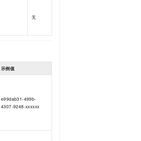
t.diy 一步搞定创意建站
构建大模型应用的安全防护体系
通过自然语言交互简化开发流程,全栈开发支持
通过阿里云安全产品对 AI 应用进行安全防护
无
示例值
e99dab31-499b-
4307-9248-xxxxxx