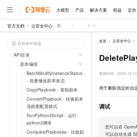
API参考（响应编排）
大模型
产品
解决方案
权益
定价
API概览
官方文档
云安全中心
服务接入点
大模型
产品
解决方案
权益
定价
云市场
伙伴
服务
了解阿里云
精选产品
精选解决方案
普惠上云
产品定价
精选商城
成为销售伙伴
售前咨询
为什么选择阿里云
授权信息
千问AI平台
云安全中心
首页
了解云产品的定价详情
流控信息
大模型服务平台百炼
千问办公，解锁你的工作
普惠上云 官方力荐
分销伙伴
在线服务
网站建设
什么是云计算
大
大模型服务与应用平台
企业级Agent产品，直接
云服务器38元/年起，超
API目录
DeleteP
咨询伙伴
多端小程序
技术领先
云上成本管理
售后服务
剧本编排
千问大模型
Agency Agents：拥
官方推荐返现计划
大模型
大模型
精选产品
精选解决方案
Salesforce 国际版订阅
稳定可靠
管理和优化成本
BatchModifyInstanceStatus
多元化、高性能、安全可靠
推荐新用户得奖励，单订单
更新时间：
2025-12-11
销售伙伴合作计划
自助服务
- 批量修改剧本状态
友盟天域
安全合规
人工智能与机器学习
AI
文本生成
无影云电脑
HappyHorse 打造一
云工开物
用于删除指定的自
无影生态合作计划
在线服务
CopyPlaybook - 复制剧本
观测云
分析师报告
随时随地安全接入的云上超
高校专属算力普惠，学生认
计算
互联网应用开发
Qwen3.8-Max
HOT
ConvertPlaybook - 转换剧本
Salesforce On Alibaba C
工单服务
智能体时代全能旗舰模型
Tuya 物联网平台阿里云
研究报告与白皮书
云解析DNS
快速拥有专属 OpenClaw
Consulting Partner 合
调试
大数据
容器
流程图配置格式
免费试用
短信专区
蓝凌 OA
Qwen3.7-Plus
RunPython3Script - 运行
AI 大模型销售与服务生
现代化应用
存储
天池大赛
能看、能想、能动手的多模
python3脚本
云原生大数据计算服务 Max
解决方案免费试用 新老
电子合同
您可以在
OpenA
面向分析的企业级SaaS模
最高领取价值200元试用
安全
网络与CDN
ComparePlaybooks - 比较剧
AI 算法大赛
Qwen3-VL-Plus
可以自动生成
S
畅捷通