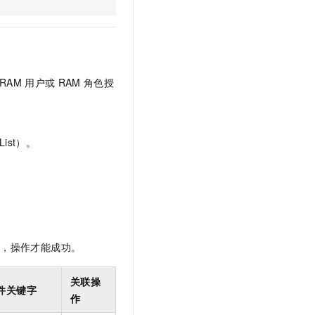
文戏情感细腻自然，动作戏激烈拳拳到肉，实现更强表演能力
支持中英文自由切换，具备更强的噪声鲁棒性
云聚AI 严选权益
SSL 证书
，一键激活高效办公新体验
精选AI产品，从模型到应用全链提效
堡垒机
AI 用量加速计划
应用
防火墙
、识别商机，让客服更高效、服务更出色。
新老同享，达量后返
RAM
用户或
RAM
角色授
千问办公
主机安全
NEW
的智能体编程平台
一站式AI生产力平台
AI 应用及服务市场
伶鹊
ist）。
企业级人与Agent协作平台，接入和调度多个数字员工
智能客服平台，对话机器人、对话分析、智能外呼
AI 应用
大模型服务平台百炼 - 全妙
大模型
应用创作平台
多模态内容创作工具，已接入 DeepSeek
自然语言处理
数据标注
限，操作才能成功。
机器学习
息提取
与 AI 智能体进行实时音视频通话
关联操
件关键字
从文本、图片、视频中提取结构化的属性信息
构建支持视频理解的 AI 音视频实时通话应用
作