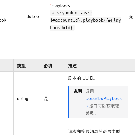
一个 AI 助手
即刻拥有 DeepSeek-R1 满血版
超强辅助，Bol
*
Playbook
在企业官网、通讯软件中为客户提供 AI 客服
多种方案随心选，轻松解锁专属 DeepSeek
acs:yundun-sas::
delete
无
ook
{#accountId}:playbook/{#Play
bookUuid}
类型
必填
描述
剧本的 UUID。
说明
调用
string
是
DescribePlaybook
s
接口可以获取该
参数。
请求和接收消息的语言类型。