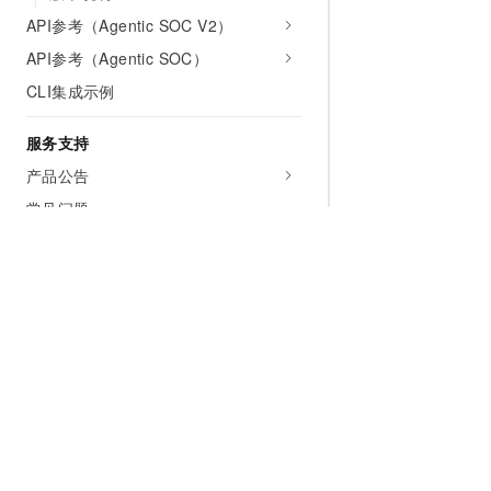
API参考（Agentic SOC V2）
API参考（Agentic SOC）
CLI集成示例
服务支持
产品公告
常见问题
产品专家服务说明
相关协议
视频专区
云安全中心介绍
为什么选择阿里云
大模型
产品和定
云安全中心购买配置指导
什么是云计算
千问大模型
全部产品
资产中心
风险治理
全球基础设施
大模型服务
免费试用
检测响应