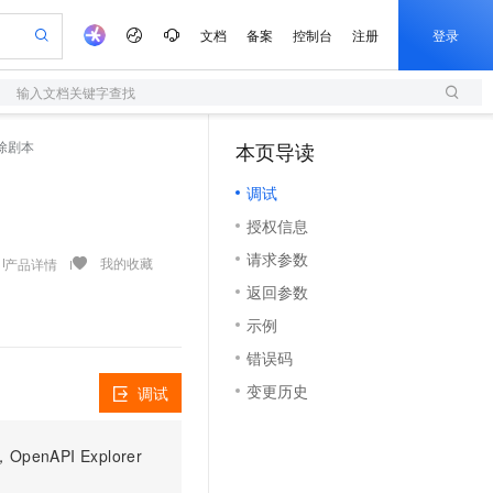
文档
备案
控制台
注册
登录
输入文档关键字查找
验
作计划
器
AI 活动
专业服务
服务伙伴合作计划
开发者社区
加入我们
服务平台百炼
阿里云 OPC 创新助力计划
 删除剧本
本页导读
（1）
一站式生成采购清单，支持单品或批量购买
S
S产品伙伴计划（繁花）
峰会
造的大模型服务与应用开发平台
Qwen Audio：打造专属 AI 语音助手
轻量应用服务器
一句话生成原生可编辑精美 PPT 文稿
AI 生产力先锋
Al MaaS 服务伙伴赋能合作
域名
博文
Careers
NEW
至高可申请百万元
调试
性可伸缩的云计算服务
开启高性价比 AI 编程新体验
Qwen-Audio-3.0-Realtime 端到端实时语音角色扮演
输入一句话想法, 轻松生成专业的 PPT
先锋实践拓展 AI 生产力的边界
快速构建应用程序和网站，即刻迈出上云第一步
Token 补贴，五大权
计划
海大会
伙伴信用分合作计划
商标
问答
社会招聘
授权信息
益加速 OPC 成功
S
eek-V4-Pro
数字证书管理服务（原SSL证书）
一键部署幻兽帕鲁游戏服务器
飞天发布时刻
HOT
划
备案
电子书
校园招聘
请求参数
pSeek-V4-Pro
视频创作，一键激活电商全链路生产力
全托管，含MySQL、PostgreSQL、SQL Server、MariaDB多引擎
实现全站HTTPS，呈现可信的WEB访问
一键购买专属联机服务器，轻松开启游戏
所见，即是所愿
我的收藏
产品详情
更多支持
划
公司注册
镜像站
返回参数
视频生成
语音识别与合成
专属 QwenPaw
短信服务
漫剧工坊：一站式动画创作平台
AI 实训营
HOT
合作伙伴培训与认证
示例
划
上云迁移
的智能体编程平台
站生成，高效打造优质广告素材
从聊天伙伴进化为能主动干活的本地数字员工
快速生产连贯的高质量长漫剧
从基础到进阶，Agent 创客手把手教你
国内短信简单易用，安全可靠，秒级触达，全球覆盖200+国家和地区。
e-1.1-T2V
Qwen3-TTS-Flash
lScope
我要反馈
查询合作伙伴
错误码
畅细腻的高质量视频
离线语音合成大模型，多语言方言自适应，低延迟高稳定
n Alibaba Cloud ISV 合作
代维服务
olarDB
建企业门户网站
大数据开发治理平台 DataWorks
10 分钟搭建微信、支付宝小程序
变更历史
调试
创新加速
ope
登录合作伙伴管理后台
我要建议
站，无忧落地极速上线
以可视化方式快速构建移动和 PC 门户网站
100%兼容MySQL、PostgreSQL，兼容Oracle，支持集中和分布式
高效部署网站，快速应用到小程序
Data Agent 驱动的一站式 Data+AI 开发治理平台
e-1.1-I2V
Cosyvoice-V3-Flash
安全
畅自然，细节丰富
高表现力语音合成大模型，语音克隆听感自然
我要投诉
上云场景组合购
伴
PI Explorer
边界网络安全防护产品
漫剧创作，剧本、分镜、视频高效生成
覆盖90%+业务场景，专享组合折扣价
2V
VPN
Fun-ASR