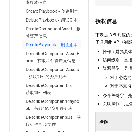
本版本信息
AI 产品 免费试用
网络
安全
云开发大赛
Tableau 订阅
CreatePlaybook - 创建剧本
1亿+ 大模型 tokens 和 
可观测
入门学习赛
中间件
DebugPlaybook - 调试剧本
AI空中课堂在线直播课
授权信息
140+云产品 免费试用
大模型服务
DeleteComponentAsset - 删
上云与迁云
产品新客免费试用，最长1
数据库
下表是
API
对应的
除资产信息
生态解决方案
千问AI平台-Token Plan
企业出海
大模型ACA认证体验
予调用此
API
的权
大数据计算
DeletePlaybook - 删除剧本
助力企业全员 AI 认知与能
行业生态解决方案
操作：是指具
政企业务
DescribeComponentAssetF
媒体服务
千问AI平台-模型体验
开发者生态解决方案
访问级别：是指
orm - 获取组件资产元信息
在线体验全尺寸、多种模态
企业服务与云通信
资源类型：是
DescribeComponentAssets
AI 开发和 AI 应用解决
Happy 系列大模型
- 获取组件的资产列表
对于必选的
域名与网站
DescribeComponentList -
对于不支持
终端用户计算
获取组件列表
条件关键字：
DescribeComponentPlaybo
Serverless
关联操作：是
大模型解决方案
ok - 获取预定义组件列表
开发工具
DescribeComponentsJs - 获
快速部署 Dify，高效搭建 
操作
取组件的JS文件
迁移与运维管理