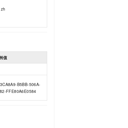
zh
例值
3CA8A9-B5BB-506A-
82-FFE80A6E0584