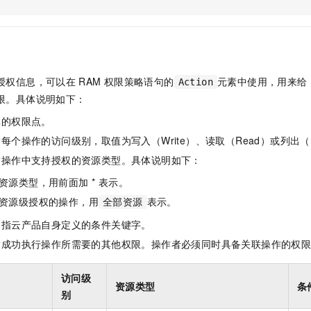
服务生态伙伴
视觉 Coding、空间感知、多模态思考等全面升级
1M上下文，专为长程任务能力而生
云工开物
企业应用
Night Plan 支持 Qwen 3.8-Max
AI 办公
NEW
Red Hat
30+ 款产品免费体验
夜间 5 折，Qwen/Meoo/TokenPlan 客户专享
AI智能应用
科研合作
ERP
堂（旗舰版）
SUSE
智能客服
AI 应用构建
大模型原生
CRM
2个月
自动承接线索
授权信息，可以在
RAM
权限策略语句的
元素中使用，用来给
Action
建站小程序
Qoder
大模型服务平台百炼-应用模版
OA 办公系统
HOT
NEW
限。具体说明如下：
面向真实软件
个人版上线、团队版降价；千问3.8-Max首发发尝鲜
丰富多元化的应用模版和解决方案
力提升
财税管理
模板建站
体的权限点。
万有无界
大模型服务平台百炼-智能体
400电话
定制建站
每个操作的访问级别，取值为写入（Write）、读取（Read）或列出（L
的模型效果
灵活可视化地构建企业级 Agent
指操作中支持授权的资源类型。具体说明如下：
方案
广告营销
模板小程序
秒悟
人工智能平台 PAI
资源类型，用前面加 * 表示。
定制小程序
云端极速 AI 
新一代 AI 视频生成模型，深度适配广告营销等场景
AI Native 的算法工程平台，一站式完成建模、训练、推理服务部署
资源级授权的操作，用
表示。
全部资源
APP 开发
是指云产品自身定义的条件关键字。
建站系统
指成功执行操作所需要的其他权限。操作者必须同时具备关联操作的权
AI 应用
10分钟微调：让0.6B模型媲美235B模型
多模态数据信
访问级
资源类型
条
依托云原生高可用架构,实现Dify私有化部署
用1%尺寸在特定领域达到大模型90%以上效果
别