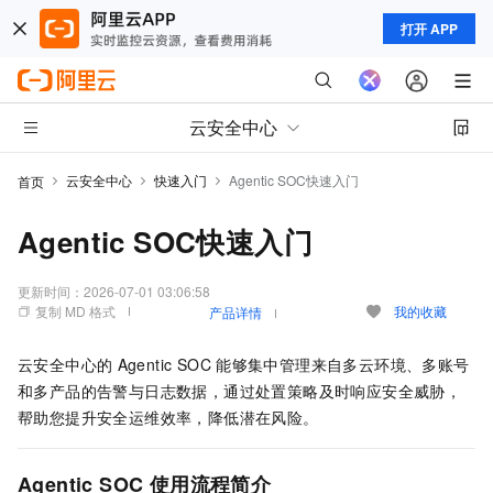
打开 APP
云安全中心
云安全中心
快速入门
Agentic SOC快速入门
首页
Agentic SOC快速入门
更新时间：
2026-07-01 03:06:58
复制 MD 格式
我的收藏
产品详情
云安全中心的
Agentic SOC
能够集中管理来自多云环境、多账号
和多产品的告警与日志数据，通过处置策略及时响应安全威胁，
帮助您提升安全运维效率，降低潜在风险。
Agentic SOC
使用流程简介