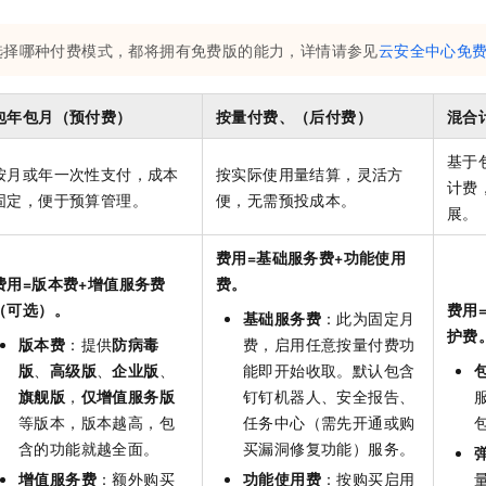
服务生态伙伴
视觉 Coding、空间感知、多模态思考等全面升级
1M上下文，专为长程任务能力而生
云工开物
企业应用
Night Plan 支持 Qwen 3.8-Max
AI 办公
NEW
Red Hat
30+ 款产品免费体验
夜间 5 折，Qwen/Meoo/TokenPlan 客户专享
AI智能应用
科研合作
选择哪种付费模式，都将拥有免费版的能力，详情请参见
云安全中心免
ERP
堂（旗舰版）
SUSE
智能客服
AI 应用构建
大模型原生
CRM
2个月
自动承接线索
包年包月（预付费）
按量付费、（后付费）
混合
建站小程序
Qoder
大模型服务平台百炼-应用模版
OA 办公系统
HOT
NEW
基于
面向真实软件
个人版上线、团队版降价；千问3.8-Max首发发尝鲜
丰富多元化的应用模版和解决方案
按月或年一次性支付，成本
按实际使用量结算，灵活方
力提升
财税管理
模板建站
计费
固定，便于预算管理。
便，无需预投成本。
万有无界
大模型服务平台百炼-智能体
展。
400电话
定制建站
的模型效果
灵活可视化地构建企业级 Agent
费用=基础服务费+功能使用
方案
广告营销
模板小程序
秒悟
人工智能平台 PAI
费用=版本费+增值服务费
费。
定制小程序
云端极速 AI 
新一代 AI 视频生成模型，深度适配广告营销等场景
AI Native 的算法工程平台，一站式完成建模、训练、推理服务部署
（可选）。
费用
基础服务费
：此为固定月
护费
APP 开发
版本费
：提供
防病毒
费，启用任意按量付费功
版
、
高级版
、
企业版
、
能即开始收取。默认包含
建站系统
旗舰版
，
仅增值服务版
钉钉机器人、安全报告、
等版本，版本越高，包
任务中心（需先开通或购
AI 应用
10分钟微调：让0.6B模型媲美235B模型
多模态数据信
含的功能就越全面。
买漏洞修复功能）服务。
依托云原生高可用架构,实现Dify私有化部署
用1%尺寸在特定领域达到大模型90%以上效果
增值服务费
：额外购买
功能使用费
：按购买启用