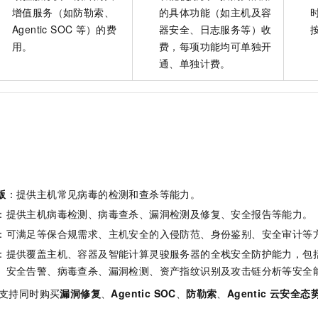
一个 AI 助手
即刻拥有 DeepSeek-R1 满血版
超强辅助，Bol
增值服务（如防勒索、
的具体功能（如主机及容
在企业官网、通讯软件中为客户提供 AI 客服
多种方案随心选，轻松解锁专属 DeepSeek
Agentic SOC
等）的费
器安全、日志服务等）收
用。
费，每项功能均可单独开
通、单独计费。
版
：提供主机常见病毒的检测和查杀等能力。
：提供主机病毒检测、病毒查杀、漏洞检测及修复、安全报告等能力。
：可满足
等保合规需求、
主机安全的入侵防范、身份鉴别、安全审计等
：提供覆盖主机、容器及智能计算灵骏服务器的全栈安全防护能力，包
、安全告警、病毒查杀、漏洞检测、资产指纹识别及攻击链分析等安全
支持同时购买
漏洞修复
、
Agentic SOC
、
防勒索
、
Agentic
云安全态