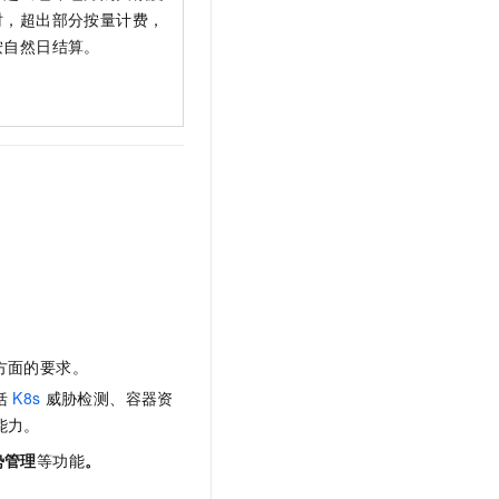
t.diy 一步搞定创意建站
构建大模型应用的安全防护体系
时，超出部分按量计费，
通过自然语言交互简化开发流程,全栈开发支持
通过阿里云安全产品对 AI 应用进行安全防护
按自然日结算。
方面的要求。
括
K8s
威胁检测、容器资
能力。
势管理
等功能
。