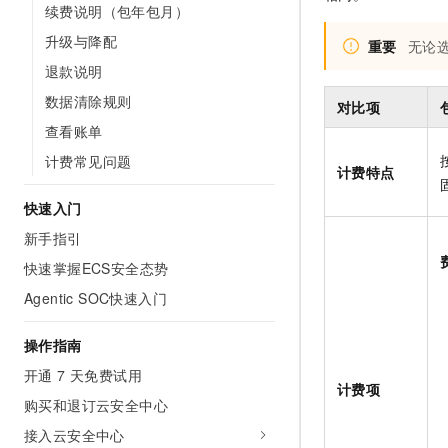
续费说明（包年包月）
AI 产品 免费试用
网络
安全
云开发大赛
Tableau 订阅
1亿+ 大模型 tokens 和 
升级与降配
重要
无论
可观测
入门学习赛
中间件
AI空中课堂在线直播课
退款说明
140+云产品 免费试用
大模型服务
上云与迁云
数据清除规则
产品新客免费试用，最长1
数据库
对比项
生态解决方案
千问AI平台-Token Plan
查看账单
企业出海
大模型ACA认证体验
大数据计算
计费常见问题
助力企业全员 AI 认知与能
行业生态解决方案
计费特点
政企业务
媒体服务
千问AI平台-模型体验
开发者生态解决方案
快速入门
在线体验全尺寸、多种模态
企业服务与云通信
新手指引
AI 开发和 AI 应用解决
Happy 系列大模型
域名与网站
快速掌握ECS安全态势
Agentic SOC快速入门
终端用户计算
操作指南
Serverless
大模型解决方案
开通 7 天免费试用
开发工具
计费项
快速部署 Dify，高效搭建 
购买和退订云安全中心
迁移与运维管理
接入云安全中心