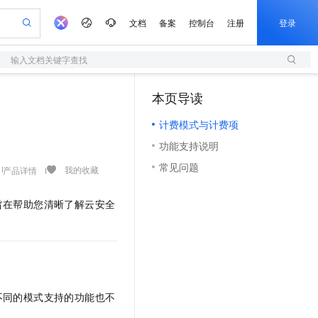
文档
备案
控制台
注册
登录
输入文档关键字查找
验
作计划
器
AI 活动
专业服务
服务伙伴合作计划
开发者社区
加入我们
服务平台百炼
阿里云 OPC 创新助力计划
本页导读
（1）
一站式生成采购清单，支持单品或批量购买
S
S产品伙伴计划（繁花）
峰会
造的大模型服务与应用开发平台
Qwen Audio：打造专属 AI 语音助手
轻量应用服务器
一句话生成原生可编辑精美 PPT 文稿
AI 生产力先锋
Al MaaS 服务伙伴赋能合作
域名
博文
Careers
NEW
至高可申请百万元
计费模式与计费项
性可伸缩的云计算服务
开启高性价比 AI 编程新体验
Qwen-Audio-3.0-Realtime 端到端实时语音角色扮演
输入一句话想法, 轻松生成专业的 PPT
先锋实践拓展 AI 生产力的边界
快速构建应用程序和网站，即刻迈出上云第一步
Token 补贴，五大权
计划
海大会
伙伴信用分合作计划
商标
问答
社会招聘
功能支持说明
益加速 OPC 成功
S
eek-V4-Pro
数字证书管理服务（原SSL证书）
一键部署幻兽帕鲁游戏服务器
飞天发布时刻
HOT
划
备案
电子书
校园招聘
常见问题
pSeek-V4-Pro
视频创作，一键激活电商全链路生产力
全托管，含MySQL、PostgreSQL、SQL Server、MariaDB多引擎
实现全站HTTPS，呈现可信的WEB访问
一键购买专属联机服务器，轻松开启游戏
所见，即是所愿
我的收藏
产品详情
更多支持
划
公司注册
镜像站
视频生成
语音识别与合成
专属 QwenPaw
短信服务
漫剧工坊：一站式动画创作平台
AI 实训营
HOT
旨在帮助您清晰了解云安全
合作伙伴培训与认证
划
上云迁移
的智能体编程平台
站生成，高效打造优质广告素材
从聊天伙伴进化为能主动干活的本地数字员工
快速生产连贯的高质量长漫剧
从基础到进阶，Agent 创客手把手教你
国内短信简单易用，安全可靠，秒级触达，全球覆盖200+国家和地区。
e-1.1-T2V
Qwen3-TTS-Flash
lScope
我要反馈
查询合作伙伴
畅细腻的高质量视频
离线语音合成大模型，多语言方言自适应，低延迟高稳定
n Alibaba Cloud ISV 合作
代维服务
olarDB
建企业门户网站
大数据开发治理平台 DataWorks
10 分钟搭建微信、支付宝小程序
创新加速
ope
登录合作伙伴管理后台
我要建议
站，无忧落地极速上线
以可视化方式快速构建移动和 PC 门户网站
100%兼容MySQL、PostgreSQL，兼容Oracle，支持集中和分布式
高效部署网站，快速应用到小程序
Data Agent 驱动的一站式 Data+AI 开发治理平台
e-1.1-I2V
Cosyvoice-V3-Flash
安全
畅自然，细节丰富
高表现力语音合成大模型，语音克隆听感自然
我要投诉
上云场景组合购
伴
不同的模式支持的功能也不
边界网络安全防护产品
漫剧创作，剧本、分镜、视频高效生成
覆盖90%+业务场景，专享组合折扣价
2V
VPN
Fun-ASR