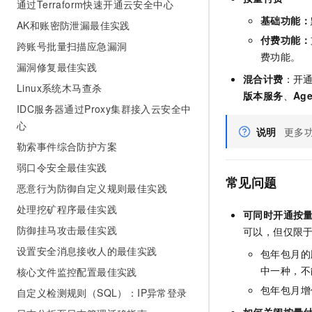
通过Terraform快速开通云安全中心
基础功能：
AK和账密防泄漏最佳实践
付费功能：
跨账号批量扫描应急漏洞
费功能。
漏洞修复最佳实践
混合计费
：开
Linux系统木马查杀
版本服务
、
Age
IDC服务器通过Proxy集群接入云安全中
心
说明
更多
勒索事件综合防护方案
弱口令安全最佳实践
常见问题
恶意行为防御自定义规则最佳实践
处理挖矿程序最佳实践
可同时开通按
防御挂马攻击最佳实践
可以，但仅限于不
设置安全消息接收人的最佳实践
包年包月的
中一种，不
核心文件监控配置最佳实践
包年包月增
自定义检测规则（SQL）：IP异常登录