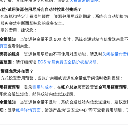
常计费。具体使用说明和规则，请参见
欠费后延期免停
。
权益-试用资源包用尽后会自动转按量付费吗？
源包仅抵扣特定计费项的额度，资源包用尽或到期后，系统会自动切换
免服务突然中断而影响您的业务安全。
预期的费用，建议您：
余量通知
：当资源包余量不足
200
次时，系统会通过站内信发送余量
页面
查看剩余量。
需要的服务
：资源包用尽后如不再使用对应功能，请及时
关闭按量付费
盖范围
：请仔细阅读
ECS
专属免费安全防护权益说明
。
预警避免意外扣费？
下方式设置费用预警，当账户余额或资源包余量低于阈值时收到提醒：
用额度预警
：登录
费用与成本
，在
账户总览
页面设置
资金可用额度预警
系统会通过短信、邮件或站内信发送提醒。
余量通知
：当资源包余量不足时，系统会通过站内信发送通知。建议定
细
：登录
账单详情页面
，筛选产品为"云安全中心"即可查看费用明细，