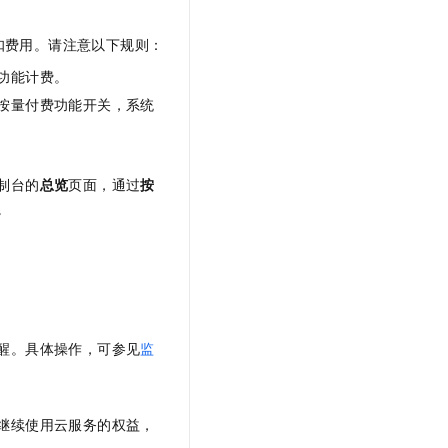
扣费用。请注意以下规则：
功能计费。
按量付费功能开关，系统
制台的
总览
页面，通过
按
。
醒。具体操作，可参见
监
继续使用云服务的权益，