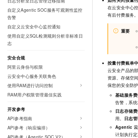
如何关闭按量
日志分析至日志管理迁移指南
在云安全中心
自定义Agentic SOC服务可观测性监控
有后付费服务
告警
自定义云安全中心监控通知
重要
使用自定义SQL检测规则分析非标准日
志
安全合规
按量付费账单
阿里云身份与权限
云安全产品的部
云安全中心服务关联角色
资源、存储空
保您的安全防
使用RAM进行访问控制
RAM用户权限管理最佳实践
基础服务费
告警，系统
开发参考
日志存储费
API参考指南
用。
日志管
Agentic
API参考（响应编排）
计划执行定
API参考（Agentic SOC V2）