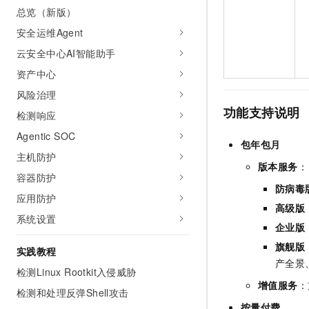
10 分钟在聊天系统中增加
总览（新版）
专有云
安全运维Agent
云安全中心AI智能助手
资产中心
风险治理
功能支持说明
检测响应
Agentic SOC
包年包月
主机防护
版本服务
：
容器防护
防病毒
应用防护
高级版
系统设置
企业版
旗舰版
实践教程
产全景
检测Linux Rootkit入侵威胁
增值服务
：
检测和处理反弹Shell攻击
按量付费