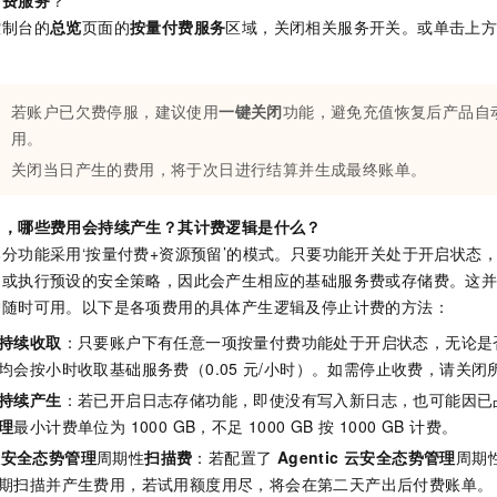
付费服务
？
控制台的
总览
页面的
按量付费服务
区域，关闭相关服务开关。或单击上
。
若账户已欠费停服，建议使用
一键关闭
功能，避免充值恢复后产品自
用。
关闭当日产生的费用，将于次日进行结算并生成最终账单。
中，哪些费用会持续产生？其计费逻辑是什么？
分功能采用‘按量付费+资源预留’的模式。只要功能开关处于开启状态
间或执行预设的安全策略，因此会产生相应的基础服务费或存储费。这
护随时可用。以下是各项费用的具体产生逻辑及停止计费的方法：
持续收取
：只要账户下有任意一项按量付费功能处于开启状态，无论是
均会按小时收取基础服务费（
0.05
元/小时
）。如需停止收费，请关闭
持续产生
：若已开启日志存储功能，即使没有写入新日志，也可能因已
理
最小计费单位为 1000 GB，不足 1000 GB 按 1000 GB 计费。
云安全态势管理
周期性
扫描费
：若配置了
Agentic
云安全态势管理
周期
期扫描并产生费用，若试用额度用尽，将会在第二天产出后付费账单。