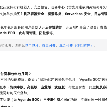
默认支持钉钉机器人、安全报告、任务中心（需先开通或购买漏洞修复
支持单独购买
主机及容器安全
、
漏洞修复
、
Serverless
安全
、
日志管
通包年包月服务的用户是默认开启
弹性防护
，开启后即开启了混合计费
ntic EDR
、
攻击面管理
、
防勒索
等。
功能说明，请参见
包年包月
、
按量付费
、
混合付费（弹性防护）
。
量付费和包年包月吗？
同的功能模块。例如：“漏洞修复”选择包年包月，“Agentic SOC”
版本（
防病毒版
、
高级版
、
企业版
、
旗舰版
）与按量付费下的
主机及容
能同时购买或叠加。
值功能（如
Agentic SOC
）与
按量付费
相同的功能，不能在同一时间