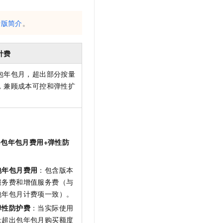
文戏情感细腻自然，动作戏激烈拳拳到肉，实现更强表演能力
支持中英文自由切换，具备更强的噪声鲁棒性
云聚AI 严选权益
SSL 证书
，一键激活高效办公新体验
精选AI产品，从模型到应用全链提效
费版简介
。
堡垒机
AI 用量加速计划
应用
防火墙
、识别商机，让客服更高效、服务更出色。
新老同享，达量后返
计费
千问办公
主机安全
NEW
包年包月，超出部分按量
的智能体编程平台
一站式AI生产力平台
，兼顾成本可控和弹性扩
AI 应用及服务市场
伶鹊
企业级人与Agent协作平台，接入和调度多个数字员工
智能客服平台，对话机器人、对话分析、智能外呼
AI 应用
大模型服务平台百炼 - 全妙
大模型
应用创作平台
多模态内容创作工具，已接入 DeepSeek
=包年包月费用+弹性防
自然语言处理
。
数据标注
包年包月费用
：包含版本
服务费和增值服务费（与
机器学习
包年包月计费项一致）。
息提取
与 AI 智能体进行实时音视频通话
弹性防护费
：当实际使用
从文本、图片、视频中提取结构化的属性信息
构建支持视频理解的 AI 音视频实时通话应用
量超出包年包月购买额度