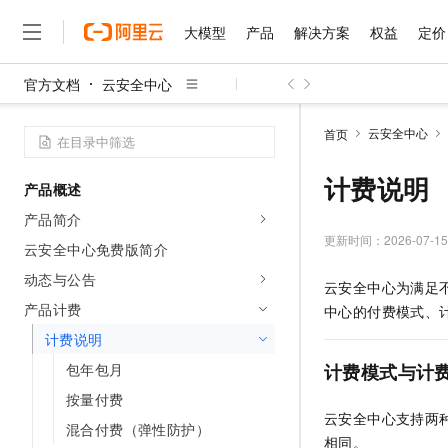
大模型
产品
解决方案
权益
定价
官方文档
云安全中心
大模型
产品
解决方案
权益
定价
云市场
伙伴
服务
了解阿里云
精选产品
精选解决方案
普惠上云
产品定价
精选商城
成为销售伙伴
售前咨询
为什么选择阿里云
千问AI平台
云安全中心
首页
了解云产品的定价详情
大模型服务平台百炼
千问办公，解锁你的工作
普惠上云 官方力荐
分销伙伴
在线服务
网站建设
什么是云计算
大
大模型服务与应用平台
企业级Agent产品，直接
云服务器38元/年起，超
计费说明
产品概述
咨询伙伴
多端小程序
技术领先
云上成本管理
售后服务
千问大模型
Agency Agents：拥
官方推荐返现计划
大模型
产品简介
大模型
精选产品
精选解决方案
Salesforce 国际版订阅
稳定可靠
管理和优化成本
多元化、高性能、安全可靠
推荐新用户得奖励，单订单
更新时间：
2026-07-15
销售伙伴合作计划
云安全中心免费版简介
自助服务
友盟天域
安全合规
人工智能与机器学习
AI
文本生成
无影云电脑
HappyHorse 打造一
云工开物
动态与公告
云安全中心为满足
无影生态合作计划
在线服务
观测云
分析师报告
随时随地安全接入的云上超
高校专属算力普惠，学生认
计算
互联网应用开发
产品计费
Qwen3.8-Max
中心的付费模式、
HOT
Salesforce On Alibaba C
工单服务
智能体时代全能旗舰模型
Tuya 物联网平台阿里云
研究报告与白皮书
计费说明
云解析DNS
快速拥有专属 OpenClaw
Consulting Partner 合
大数据
容器
免费试用
短信专区
包年包月
计费模式与计
蓝凌 OA
Qwen3.7-Plus
AI 大模型销售与服务生
现代化应用
存储
天池大赛
能看、能想、能动手的多模
按量付费
云原生大数据计算服务 Max
解决方案免费试用 新老
电子合同
云安全中心支持两
面向分析的企业级SaaS模
最高领取价值200元试用
安全
网络与CDN
混合付费（弹性防护）
AI 算法大赛
Qwen3-VL-Plus
相同。
畅捷通