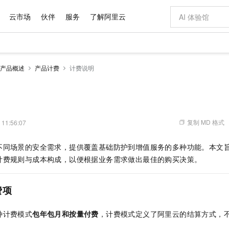
云市场
伙伴
服务
了解阿里云
AI 特惠
数据与 API
成为产品伙伴
企业增值服务
最佳实践
价格计算器
AI 场景体
基础软件
产品伙伴合
阿里云认证
市场活动
配置报价
大模型
产品概述
产品计费
计费说明
自助选配和估算价格
新方式
域名与网站
睿译宝，AI翻译排版一步到位
智启 AI 普惠权益
产品生态集成认证中心
企业支持计划
云上春晚
千问官方 MaaS 平台，为开发者和 Agent 而生，新用户赠送 1 亿 + tokens 额度
云服务器 EC
AI Coding
阿里云Maa
2026 阿里云
为企业打
数据集
Windows
大模型认证
模型
NEW
交付可用成果
值低价云产品抢先购
提供智能易用的域名与建站服务
上传文档即自动完成翻译和格式还原
至高享 1亿+免费 tokens，加速 Al 应用落地
安全可靠、弹
智能编程，一键
产品生态伙伴
专家技术服务
云上奥运之旅
弹性计算合作
阿里云中企出
手机三要素
宝塔 Linux
全部认证
价格优势
有专属领域专家
对象存储 OSS
GLM-5.2：长任务时代开源旗舰模型
阿里云 OPC 创新助力计划
云数据库 RD
即刻拥有 DeepS
AI 电商营销
产品生态伙伴工作台
企业增值服务台
云栖战略参考
云存储合作计
云栖大会
身份实名认证
CentOS
训练营
推动算力普惠，释放技术红利
的大模型服务
最高返9万
多领域专家智能体,一键组建 AI 虚拟交付团队
至高百万元 Token 补贴，加速一人公司成长
稳定、安全、高性价比、高性能的云存储服务
真正可用的 1M 上下文,一次完成代码全链路开发
轻松解锁专属 Dee
从图文生成到
复制 MD 格式
 11:56:07
云上的中国
数据库合作计
活动全景
短信
Docker
图片和
站式影视创作平台
人工智能平台 PAI
Hermes Agent，打造自进化智能体
Token Plan 模型订阅计划
Qoder
5 分钟轻松部署
AI 广告创作
企业成长
大模型
NEW
信息公告
不同场景的安全需求，提供覆盖基础防护到增值服务的多种功能。本文
看见新力量
云网络合作计
OCR 文字识别
JAVA
级电脑
证享300元代金券
可视化编排打通从文字构思到成片全链路闭环
一站式AI开发、训练和推理服务
自主进化，持久记忆，越用越聪明
Qwen3.8-Max 首发尝鲜，限时加量 10 倍，夜间低至2折
面向真实软件
图文、视频一
Kimi-K3
HappyHors
计费规则与成本构成，以便根据业务需求做出最佳的购买决策。
NEW
魔搭 Mode
loud
服务实践
官网公告
Kimi 最新旗舰模型，长程编程与推理利器
让文字生成流
金融模力时刻
Salesforce O
版
发票查验
全能环境
Qoder CN
Claude Code + GStack 打造工程团队
千问办公，限时限量积分加倍
云原生数据库 P
低代码高效构
AI 建站
NEW
作计划
计划
创新中心
魔搭 ModelSc
健康状态
让AI从“聊天伙伴”进化为能干活的“数字员工”
覆盖公网/内网、递归/权威、移动APP等全场景解析服务
安装技能 GStack，拥有专属 AI 工程团队
你的AI工作搭子，覆盖日常办公高频场景
基于千问大模型等，支持代码智能生成、研发智能问答
0 代码专业建
费项
客户案例
天气预报查询
操作系统
Deepseek-v4-pro
HappyHors
态合作计划
态智能体模型
旗舰 MoE 大模型，百万上下文与顶尖推理能力
图生视频，流
Compute
同享
容器服务 Kubernetes 版 ACK
万小智 AI 建站低至 15元/月
云防火墙
AI 短剧/漫剧
快递物流查询
WordPress
成为服务伙
高校合作
种计费模式
包年包月和按量付费
，计费模式定义了阿里云的结算方式，
式云数据仓库
点，立即开启云上创新
提供一站式管理容器应用的 K8s 服务
送.CN域名，送备案服务码
云原生的云上
AI助力短剧
GLM-5.2
Wan2.7-T
Ubuntu