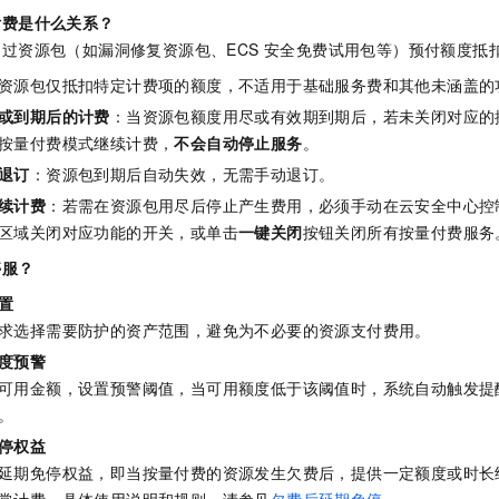
付费是什么关系？
过资源包（如漏洞修复资源包、ECS 安全免费试用包等）预付额度抵
资源包仅抵扣特定计费项的额度，不适用于基础服务费和其他未涵盖的
或到期后的计费
：当资源包额度用尽或有效期到期后，若未关闭对应的
按量付费模式继续计费，
不会自动停止服务
。
退订
：资源包到期后自动失效，无需手动退订。
续计费
：若需在资源包用尽后停止产生费用，必须手动在云安全中心控
区域关闭对应功能的开关，或单击
一键关闭
按钮关闭所有按量付费服务
停服？
置
求选择需要防护的资产范围，避免为不必要的资源支付费用。
度预警
可用金额，设置预警阈值，当可用额度低于该阈值时，系统自动触发提
。
停权益
延期免停权益，即当按量付费的资源发生欠费后，提供一定额度或时长