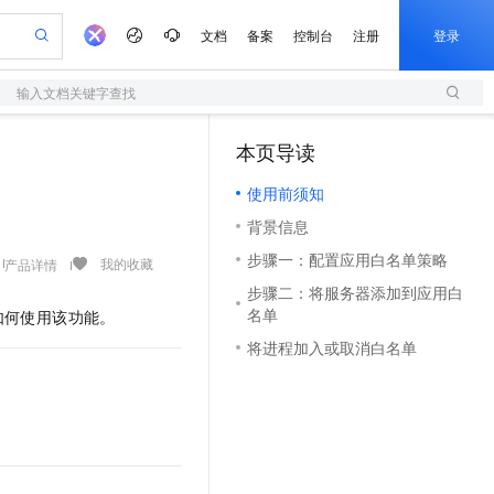
文档
备案
控制台
注册
登录
输入文档关键字查找
验
作计划
器
AI 活动
专业服务
服务伙伴合作计划
开发者社区
加入我们
服务平台百炼
阿里云 OPC 创新助力计划
本页导读
（1）
一站式生成采购清单，支持单品或批量购买
S
S产品伙伴计划（繁花）
峰会
造的大模型服务与应用开发平台
Qwen Audio：打造专属 AI 语音助手
轻量应用服务器
一句话生成原生可编辑精美 PPT 文稿
AI 生产力先锋
Al MaaS 服务伙伴赋能合作
域名
博文
Careers
NEW
至高可申请百万元
使用前须知
性可伸缩的云计算服务
开启高性价比 AI 编程新体验
Qwen-Audio-3.0-Realtime 端到端实时语音角色扮演
输入一句话想法, 轻松生成专业的 PPT
先锋实践拓展 AI 生产力的边界
快速构建应用程序和网站，即刻迈出上云第一步
Token 补贴，五大权
计划
海大会
伙伴信用分合作计划
商标
问答
社会招聘
背景信息
益加速 OPC 成功
S
eek-V4-Pro
数字证书管理服务（原SSL证书）
一键部署幻兽帕鲁游戏服务器
飞天发布时刻
HOT
划
备案
电子书
校园招聘
步骤一：配置应用白名单策略
pSeek-V4-Pro
视频创作，一键激活电商全链路生产力
全托管，含MySQL、PostgreSQL、SQL Server、MariaDB多引擎
实现全站HTTPS，呈现可信的WEB访问
一键购买专属联机服务器，轻松开启游戏
所见，即是所愿
我的收藏
产品详情
更多支持
划
公司注册
镜像站
步骤二：将服务器添加到应用白
视频生成
语音识别与合成
专属 QwenPaw
短信服务
漫剧工坊：一站式动画创作平台
AI 实训营
HOT
名单
如何使用该功能。
合作伙伴培训与认证
划
上云迁移
的智能体编程平台
站生成，高效打造优质广告素材
从聊天伙伴进化为能主动干活的本地数字员工
快速生产连贯的高质量长漫剧
从基础到进阶，Agent 创客手把手教你
国内短信简单易用，安全可靠，秒级触达，全球覆盖200+国家和地区。
e-1.1-T2V
Qwen3-TTS-Flash
将进程加入或取消白名单
lScope
我要反馈
查询合作伙伴
畅细腻的高质量视频
离线语音合成大模型，多语言方言自适应，低延迟高稳定
n Alibaba Cloud ISV 合作
代维服务
olarDB
建企业门户网站
大数据开发治理平台 DataWorks
10 分钟搭建微信、支付宝小程序
创新加速
ope
登录合作伙伴管理后台
我要建议
站，无忧落地极速上线
以可视化方式快速构建移动和 PC 门户网站
100%兼容MySQL、PostgreSQL，兼容Oracle，支持集中和分布式
高效部署网站，快速应用到小程序
Data Agent 驱动的一站式 Data+AI 开发治理平台
e-1.1-I2V
Cosyvoice-V3-Flash
安全
畅自然，细节丰富
高表现力语音合成大模型，语音克隆听感自然
我要投诉
上云场景组合购
伴
边界网络安全防护产品
漫剧创作，剧本、分镜、视频高效生成
覆盖90%+业务场景，专享组合折扣价
2V
VPN
Fun-ASR