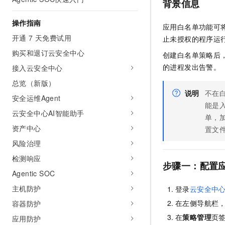
背景信息
AI 产品 免费试用
网络
安全
云开发大赛
Tableau 订阅
1亿+ 大模型 tokens 和 
操作指南
应用白名单功能可
可观测
入门学习赛
中间件
AI空中课堂在线直播课
开通 7 天免费试用
止未授权的程序运
140+云产品 免费试用
大模型服务
上云与迁云
产品新客免费试用，最长1
数据库
购买和退订云安全中心
创建白名单策略后
生态解决方案
千问AI平台-Token Plan
的进程发出告警。
接入云安全中心
企业出海
大模型ACA认证体验
大数据计算
助力企业全员 AI 认知与能
总览（新版）
行业生态解决方案
政企业务
说明
不在
媒体服务
千问AI平台-模型体验
安全运维Agent
开发者生态解决方案
能是
在线体验全尺寸、多种模态
云安全中心AI智能助手
企业服务与云通信
单，
AI 开发和 AI 应用解决
Happy 系列大模型
资产中心
置文
域名与网站
风险治理
终端用户计算
检测响应
步骤一：配置
Agentic SOC
Serverless
大模型解决方案
主机防护
登录
云安全中
开发工具
快速部署 Dify，高效搭建 
在左侧导航栏
容器防护
迁移与运维管理
在
策略管理
页
应用防护