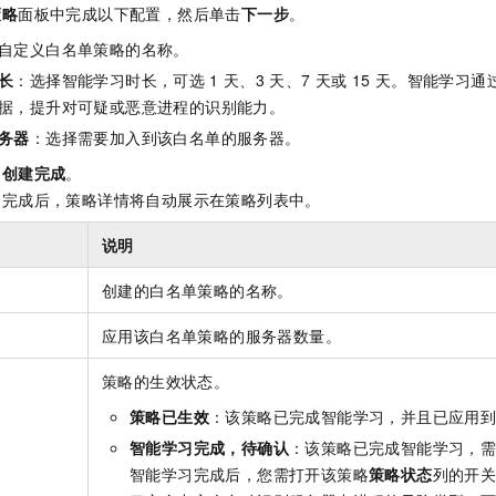
一个 AI 助手
即刻拥有 DeepSeek-R1 满血版
超强辅助，Bol
策略
面板中完成以下配置，然后单击
下一步
。
在企业官网、通讯软件中为客户提供 AI 客服
多种方案随心选，轻松解锁专属 DeepSeek
自定义白名单策略的名称。
长
：选择智能学习时长，可选
1
天、3
天、7
天或
15
天。智能学习通
据，提升对可疑或恶意进程的识别能力。
务器
：选择需要加入到该白名单的服务器。
，创建完成
。
建完成后，策略详情将自动展示在策略列表中。
说明
创建的白名单策略的名称。
应用该白名单策略的服务器数量。
策略的生效状态。
策略已生效
：该策略已完成智能学习，并且已应用
智能学习完成，待确认
：该策略已完成智能学习，
智能学习完成后，您需打开该策略
策略状态
列的开