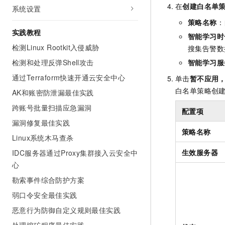
10 分钟在聊天系统中增加
在
创建白名单
系统设置
专有云
策略名称
：
实践教程
智能学习时
检测Linux Rootkit入侵威胁
搜集告警数
检测和处理反弹Shell攻击
智能学习服
通过Terraform快速开通云安全中心
单击
暂不应用
白名单策略创
AK和账密防泄漏最佳实践
跨账号批量扫描应急漏洞
配置项
漏洞修复最佳实践
策略名称
Linux系统木马查杀
生效服务器
IDC服务器通过Proxy集群接入云安全中
心
勒索事件综合防护方案
弱口令安全最佳实践
恶意行为防御自定义规则最佳实践