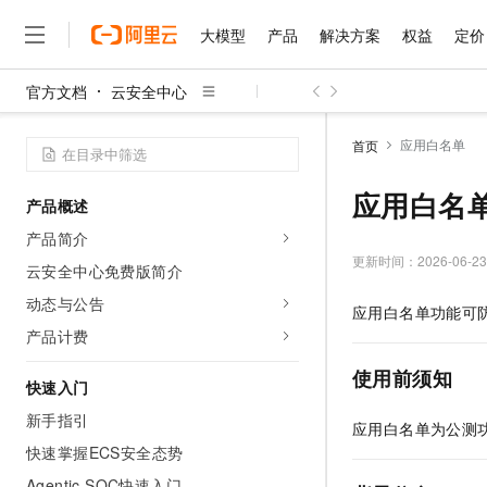
大模型
产品
解决方案
权益
定价
官方文档
云安全中心
大模型
产品
解决方案
权益
定价
云市场
伙伴
服务
了解阿里云
精选产品
精选解决方案
普惠上云
产品定价
精选商城
成为销售伙伴
售前咨询
为什么选择阿里云
千问AI平台
应用白名单
首页
了解云产品的定价详情
大模型服务平台百炼
千问办公，解锁你的工作
普惠上云 官方力荐
分销伙伴
在线服务
网站建设
什么是云计算
大
大模型服务与应用平台
企业级Agent产品，直接
云服务器38元/年起，超
应用白名
产品概述
咨询伙伴
多端小程序
技术领先
云上成本管理
售后服务
千问大模型
Agency Agents：拥
官方推荐返现计划
大模型
产品简介
大模型
精选产品
精选解决方案
Salesforce 国际版订阅
稳定可靠
管理和优化成本
多元化、高性能、安全可靠
推荐新用户得奖励，单订单
更新时间：
2026-06-23
销售伙伴合作计划
云安全中心免费版简介
自助服务
友盟天域
安全合规
人工智能与机器学习
AI
文本生成
无影云电脑
HappyHorse 打造一
云工开物
动态与公告
应用白名单功能可
无影生态合作计划
在线服务
观测云
分析师报告
随时随地安全接入的云上超
高校专属算力普惠，学生认
计算
互联网应用开发
产品计费
Qwen3.8-Max
HOT
Salesforce On Alibaba C
工单服务
智能体时代全能旗舰模型
Tuya 物联网平台阿里云
研究报告与白皮书
云解析DNS
快速拥有专属 OpenClaw
Consulting Partner 合
使用前须知
大数据
容器
快速入门
免费试用
短信专区
蓝凌 OA
Qwen3.7-Plus
AI 大模型销售与服务生
新手指引
现代化应用
存储
天池大赛
应用白名单为公测
能看、能想、能动手的多模
云原生大数据计算服务 Max
解决方案免费试用 新老
电子合同
快速掌握ECS安全态势
面向分析的企业级SaaS模
最高领取价值200元试用
安全
网络与CDN
AI 算法大赛
Qwen3-VL-Plus
畅捷通
Agentic SOC快速入门