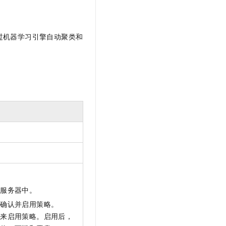
t.diy 一步搞定创意建站
构建大模型应用的安全防护体系
通过自然语言交互简化开发流程,全栈开发支持
通过阿里云安全产品对 AI 应用进行安全防护
过机器学习引擎自动聚类和
到服务器中。
需确认并启用策略。
关来启用策略。启用后，