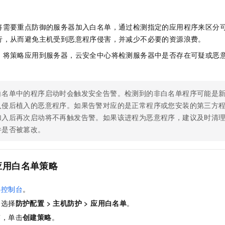
服务生态伙伴
视觉 Coding、空间感知、多模态思考等全面升级
1M上下文，专为长程任务能力而生
云工开物
企业应用
Night Plan 支持 Qwen 3.8-Max
AI 办公
NEW
Red Hat
30+ 款产品免费体验
夜间 5 折，Qwen/Meoo/TokenPlan 客户专享
AI智能应用
科研合作
将需要重点防御的服务器加入白名单，通过检测指定的应用程序来区分
ERP
堂（旗舰版）
SUSE
行，从而避免主机受到恶意程序侵害，并减少不必要的资源浪费。
智能客服
AI 应用构建
大模型原生
CRM
2个月
自动承接线索
，将策略应用到服务器，云安全中心将检测服务器中是否存在可疑或恶
建站小程序
Qoder
大模型服务平台百炼-应用模版
OA 办公系统
HOT
NEW
面向真实软件
个人版上线、团队版降价；千问3.8-Max首发发尝鲜
丰富多元化的应用模版和解决方案
力提升
财税管理
模板建站
白名单中的程序启动时会触发安全告警。检测到的非白名单程序可能是
万有无界
大模型服务平台百炼-智能体
400电话
定制建站
入侵后植入的恶意程序。如果告警对应的是正常程序或您安装的第三方
的模型效果
灵活可视化地构建企业级 Agent
加入后再次启动将不再触发告警。如果该进程为恶意程序，建议及时清
方案
广告营销
模板小程序
秒悟
人工智能平台 PAI
件是否被篡改。
定制小程序
云端极速 AI 
新一代 AI 视频生成模型，深度适配广告营销等场景
AI Native 的算法工程平台，一站式完成建模、训练、推理服务部署
APP 开发
应用白名单策略
建站系统
心控制台
。
AI 应用
10分钟微调：让0.6B模型媲美235B模型
多模态数据信
，选择
防护配置
>
主机防护
>
应用白名单
。
依托云原生高可用架构,实现Dify私有化部署
用1%尺寸在特定领域达到大模型90%以上效果
签，单击
创建策略
。