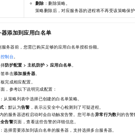
删除
：删除策略。
策略删除后，对应服务器的进程将不再受该策略保
务器添加到应用白名单
到服务器前，您需已购买足够的应用白名单授权份额。
心控制台
。
选择
防护配置
>
主机防护
>
应用白名单
。
页签单击
添加服务器
。
面板完成相应配置。
页面，参考以下说明完成配置：
：从策略列表中选择已创建的白名单策略。
式
：默认为
告警
，表示云安全中心检测到了可疑进程。
内的服务器进程启动时会自动触发告警。您可单击
异常行为数
列的告警
安全告警
页面，查看这些告警的详细信息。
：选择需要添加到该白名单的服务器，支持选择多台服务器。