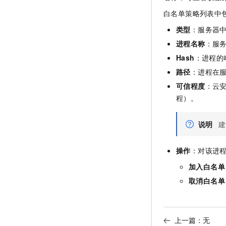
白名单策略列表中
类型
：服务器
进程名称
：服
Hash
：进程的
路径
：进程在
可信程度
：云
程）。
说明
建
操作
：对该进
加入白名单
取消白名单
上一篇：无