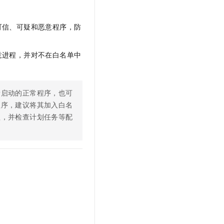
文戏情感细腻自然，动作戏激烈拳拳到肉，实现更强表演能力
支持中英文自由切换，具备更强的噪声鲁棒性
云聚AI 严选权益
SSL 证书
，一键激活高效办公新体验
精选AI产品，从模型到应用全链提效
可信、可疑和恶意程序，防
堡垒机
AI 用量加速计划
应用
防火墙
、识别商机，让客服更高效、服务更出色。
新老同享，达量后返
意进程，并对不在白名单中
千问办公
主机安全
NEW
的智能体编程平台
一站式AI生产力平台
AI 应用及服务市场
新启动的正常程序，也可
伶鹊
程序，建议将其加入白名
企业级人与Agent协作平台，接入和调度多个数字员工
智能客服平台，对话机器人、对话分析、智能外呼
AI 应用
理，并检查计划任务等配
大模型服务平台百炼 - 全妙
大模型
应用创作平台
多模态内容创作工具，已接入 DeepSeek
自然语言处理
数据标注
机器学习
息提取
与 AI 智能体进行实时音视频通话
从文本、图片、视频中提取结构化的属性信息
构建支持视频理解的 AI 音视频实时通话应用