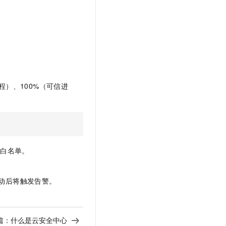
程）、100%（可信进
入白名单。
动后将触发告警。
篇：
什么是云安全中心