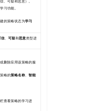
可信、可疑和恶意）。
能学习功能。
创建的策略状态为
学习
可信
、
可疑
和
恶意
类型进
加或删除应用该策略的服
改策略的
策略名称
、
智能
态
栏查看策略的学习进