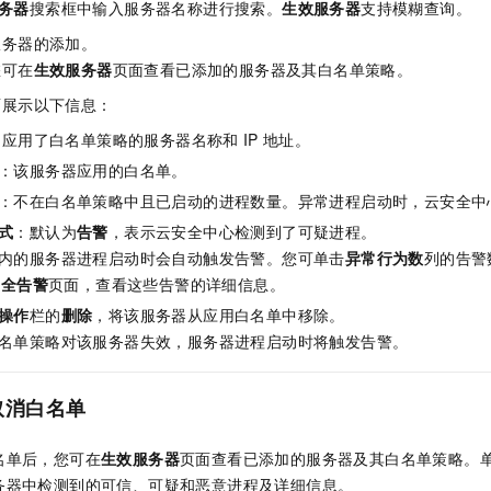
务器
搜索框中输入服务器名称进行搜索。
生效服务器
支持模糊查询。
服务器的添加。
您可在
生效服务器
页面查看已添加的服务器及其白名单策略。
面展示以下信息：
：应用了白名单策略的服务器名称和
IP
地址。
：该服务器应用的白名单。
：不在白名单策略中且已启动的进程数量。异常进程启动时，云安全中
式
：默认为
告警
，表示云安全中心检测到了可疑进程。
内的服务器进程启动时会自动触发告警。您可单击
异常行为数
列的告警
安全告警
页面，查看这些告警的详细信息。
操作
栏的
删除
，将该服务器从应用白名单中移除。
名单策略对该服务器失效，服务器进程启动时将触发告警。
取消白名单
名单后，您可在
生效服务器
页面查看已添加的服务器及其白名单策略。
务器中检测到的可信、可疑和恶意进程及详细信息。