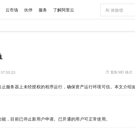
云市场
伙伴
服务
了解阿里云
AI 特惠
数据与 API
成为产品伙伴
企业增值服务
最佳实践
价格计算器
AI 场景体
基础软件
产品伙伴合
阿里云认证
市场活动
配置报价
大模型
自助选配和估算价格
新方式
域名与网站
睿译宝，AI翻译排版一步到位
智启 AI 普惠权益
产品生态集成认证中心
企业支持计划
云上春晚
千问官方 MaaS 平台，为开发者和 Agent 而生，新用户赠送 1 亿 + tokens 额度
云服务器 EC
AI Coding
阿里云Maa
2026 阿里云
为企业打
数据集
Windows
大模型认证
模型
NEW
交付可用成果
值低价云产品抢先购
提供智能易用的域名与建站服务
上传文档即自动完成翻译和格式还原
至高享 1亿+免费 tokens，加速 Al 应用落地
安全可靠、弹
智能编程，一键
单
产品生态伙伴
专家技术服务
云上奥运之旅
弹性计算合作
阿里云中企出
手机三要素
宝塔 Linux
全部认证
价格优势
有专属领域专家
对象存储 OSS
GLM-5.2：长任务时代开源旗舰模型
阿里云 OPC 创新助力计划
云数据库 RD
即刻拥有 DeepS
AI 电商营销
产品生态伙伴工作台
企业增值服务台
云栖战略参考
云存储合作计
云栖大会
身份实名认证
CentOS
训练营
推动算力普惠，释放技术红利
的大模型服务
最高返9万
多领域专家智能体,一键组建 AI 虚拟交付团队
至高百万元 Token 补贴，加速一人公司成长
稳定、安全、高性价比、高性能的云存储服务
真正可用的 1M 上下文,一次完成代码全链路开发
轻松解锁专属 Dee
从图文生成到
复制 MD 格式
 07:55:23
云上的中国
数据库合作计
活动全景
短信
Docker
图片和
站式影视创作平台
人工智能平台 PAI
Hermes Agent，打造自进化智能体
Token Plan 模型订阅计划
Qoder
5 分钟轻松部署
AI 广告创作
企业成长
大模型
NEW
信息公告
防止服务器上未经授权的程序运行，确保资产运行环境可信。本文介绍
看见新力量
云网络合作计
OCR 文字识别
JAVA
级电脑
证享300元代金券
可视化编排打通从文字构思到成片全链路闭环
一站式AI开发、训练和推理服务
自主进化，持久记忆，越用越聪明
Qwen3.8-Max 首发尝鲜，限时加量 10 倍，夜间低至2折
面向真实软件
图文、视频一
Kimi-K3
HappyHors
NEW
魔搭 Mode
loud
服务实践
官网公告
Kimi 最新旗舰模型，长程编程与推理利器
让文字生成流
金融模力时刻
Salesforce O
版
发票查验
全能环境
Qoder CN
Claude Code + GStack 打造工程团队
千问办公，限时限量积分加倍
云原生数据库 P
低代码高效构
AI 建站
NEW
作计划
计划
创新中心
魔搭 ModelSc
健康状态
让AI从“聊天伙伴”进化为能干活的“数字员工”
覆盖公网/内网、递归/权威、移动APP等全场景解析服务
安装技能 GStack，拥有专属 AI 工程团队
你的AI工作搭子，覆盖日常办公高频场景
基于千问大模型等，支持代码智能生成、研发智能问答
0 代码专业建
客户案例
天气预报查询
操作系统
Deepseek-v4-pro
HappyHors
态合作计划
功能，目前已停止新用户申请。已开通的用户可正常使用。
态智能体模型
旗舰 MoE 大模型，百万上下文与顶尖推理能力
图生视频，流
Compute
同享
容器服务 Kubernetes 版 ACK
万小智 AI 建站低至 15元/月
云防火墙
AI 短剧/漫剧
快递物流查询
WordPress
成为服务伙
高校合作
式云数据仓库
点，立即开启云上创新
提供一站式管理容器应用的 K8s 服务
送.CN域名，送备案服务码
云原生的云上
AI助力短剧
GLM-5.2
Wan2.7-T
Ubuntu