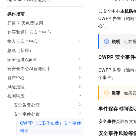
AI 产品 免费试用
网络
安全
云开发大赛
Tableau 订阅
云安全中心
主机防
1亿+ 大模型 tokens 和 
操作指南
可观测
入门学习赛
CWPP
告警（如相
中间件
AI空中课堂在线直播课
开通 7 天免费试用
140+云产品 免费试用
心”。
大模型服务
上云与迁云
产品新客免费试用，最长1
数据库
购买和退订云安全中心
生态解决方案
千问AI平台-Token Plan
接入云安全中心
说明
可在
企业出海
大模型ACA认证体验
大数据计算
助力企业全员 AI 认知与能
总览（新版）
行业生态解决方案
政企业务
CWPP
安全事件
媒体服务
千问AI平台-模型体验
安全运维Agent
开发者生态解决方案
在线体验全尺寸、多种模态
云安全中心AI智能助手
企业服务与云通信
CWPP
告警（除精
AI 开发和 AI 应用解决
个事件。
Happy 系列大模型
资产中心
域名与网站
风险治理
重要
如果
终端用户计算
检测响应
安全告警处理
Serverless
大模型解决方案
事件保存时间说
安全事件处置
开发工具
快速部署 Dify，高效搭建 
安全事件
页面仅支
CWPP（云工作负载）安全事件
迁移与运维管理
概述
安全事件风险等