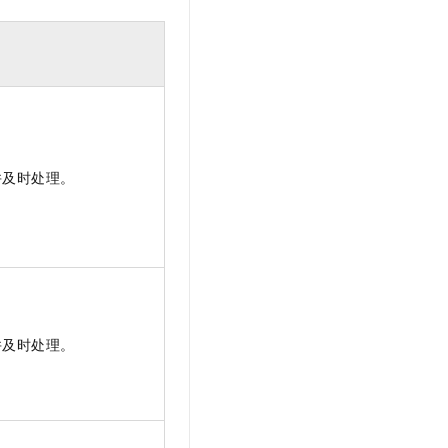
t.diy 一步搞定创意建站
构建大模型应用的安全防护体系
通过自然语言交互简化开发流程,全栈开发支持
通过阿里云安全产品对 AI 应用进行安全防护
并及时处理。
并及时处理。