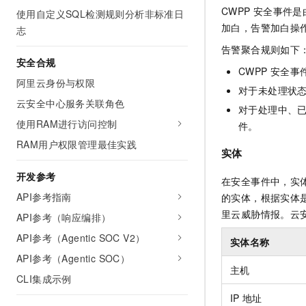
CWPP
安全事件是
使用自定义SQL检测规则分析非标准日
加白，告警加白操
志
告警聚合规则
如下
安全合规
CWPP
安全事
阿里云身份与权限
对于未处理状
云安全中心服务关联角色
对于处理中、
使用RAM进行访问控制
件。
RAM用户权限管理最佳实践
实体
开发参考
在安全事件中，实体
API参考指南
的实体，根据实体
里云威胁情报。云
API参考（响应编排）
API参考（Agentic SOC V2）
实体名称
API参考（Agentic SOC）
主机
CLI集成示例
IP
地址