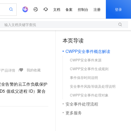
文档
备案
控制台
注册
登录
输入文档关键字查找
验
作计划
器
AI 活动
专业服务
服务伙伴合作计划
开发者社区
加入我们
服务平台百炼
阿里云 OPC 创新助力计划
本页导读
（1）
一站式生成采购清单，支持单品或批量购买
S
io：打造专属 AI 语音助手
S产品伙伴计划（繁花）
峰会
造的大模型服务与应用开发平台
轻量应用服务器
一句话生成原生可编辑精美 PPT 文稿
AI 生产力先锋
Al MaaS 服务伙伴赋能合作
域名
博文
Careers
至高可申请百万元
CWPP安全事件概念解读
性可伸缩的云计算服务
开启高性价比 AI 编程新体验
Qwen-Audio-3.0-Realtime 端到端实时语音角色扮演
输入一句话想法, 轻松生成专业的 PPT
先锋实践拓展 AI 生产力的边界
快速构建应用程序和网站，即刻迈出上云第一步
Token 补贴，五大权
计划
海大会
伙伴信用分合作计划
商标
问答
社会招聘
CWPP安全事件来源
益加速 OPC 成功
S
eek-V4-Pro
数字证书管理服务（原SSL证书）
一键部署幻兽帕鲁游戏服务器
飞天发布时刻
HOT
划
备案
电子书
校园招聘
CWPP安全事件生成规则
pSeek-V4-Pro
视频创作，一键激活电商全链路生产力
全托管，含MySQL、PostgreSQL、SQL Server、MariaDB多引擎
实现全站HTTPS，呈现可信的WEB访问
一键购买专属联机服务器，轻松开启游戏
所见，即是所愿
我的收藏
产品详情
更多支持
划
公司注册
镜像站
事件保存时间说明
视频生成
语音识别与合成
专属 QwenPaw
短信服务
漫剧工坊：一站式动画创作平台
AI 实训营
HOT
安全告警的云工作负载保护
合作伙伴培训与认证
安全事件风险等级及处理说明
划
上云迁移
的智能体编程平台
站生成，高效打造优质广告素材
从聊天伙伴进化为能主动干活的本地数字员工
快速生产连贯的高质量长漫剧
从基础到进阶，Agent 创客手把手教你
国内短信简单易用，安全可靠，秒级触达，全球覆盖200+国家和地区。
e-1.1-T2V
Qwen3-TTS-Flash
D5
值或父进程
ID）聚合
lScope
我要反馈
查询合作伙伴
CWPP安全事件处理对象
畅细腻的高质量视频
离线语音合成大模型，多语言方言自适应，低延迟高稳定
n Alibaba Cloud ISV 合作
代维服务
olarDB
建企业门户网站
大数据开发治理平台 DataWorks
10 分钟搭建微信、支付宝小程序
安全事件处理流程
创新加速
ope
登录合作伙伴管理后台
我要建议
站，无忧落地极速上线
以可视化方式快速构建移动和 PC 门户网站
100%兼容MySQL、PostgreSQL，兼容Oracle，支持集中和分布式
高效部署网站，快速应用到小程序
Data Agent 驱动的一站式 Data+AI 开发治理平台
e-1.1-I2V
Cosyvoice-V3-Flash
更多服务
安全
畅自然，细节丰富
高表现力语音合成大模型，语音克隆听感自然
我要投诉
上云场景组合购
伴
边界网络安全防护产品
漫剧创作，剧本、分镜、视频高效生成
覆盖90%+业务场景，专享组合折扣价
2V
VPN
Fun-ASR