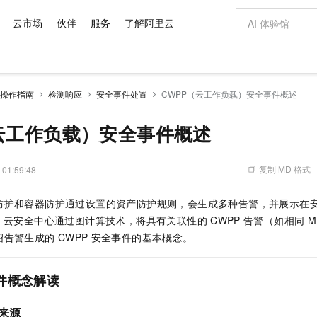
云市场
伙伴
服务
了解阿里云
AI 特惠
数据与 API
成为产品伙伴
企业增值服务
最佳实践
价格计算器
AI 场景体
基础软件
产品伙伴合
阿里云认证
市场活动
配置报价
大模型
操作指南
检测响应
安全事件处置
CWPP（云工作负载）安全事件概述
自助选配和估算价格
新方式
域名与网站
睿译宝，AI翻译排版一步到位
智启 AI 普惠权益
产品生态集成认证中心
企业支持计划
云上春晚
千问官方 MaaS 平台，为开发者和 Agent 而生，新用户赠送 1 亿 + tokens 额度
云服务器 EC
Qwen Aud
AI Coding
阿里云Maa
2026 阿里云
为企业打
数据集
Windows
大模型认证
模型
NEW
NEW
交付可用成果
值低价云产品抢先购
提供智能易用的域名与建站服务
上传文档即自动完成翻译和格式还原
至高享 1亿+免费 tokens，加速 Al 应用落地
安全可靠、弹
智能编程，一键
（云工作负载）安全事件概述
产品生态伙伴
专家技术服务
云上奥运之旅
弹性计算合作
阿里云中企出
手机三要素
宝塔 Linux
全部认证
价格优势
有专属领域专家
对象存储 OSS
GLM-5.2：长任务时代开源旗舰模型
阿里云 OPC 创新助力计划
云数据库 RD
即刻拥有 DeepS
AI 电商营销
产品生态伙伴工作台
企业增值服务台
云栖战略参考
云存储合作计
云栖大会
身份实名认证
CentOS
训练营
推动算力普惠，释放技术红利
的大模型服务
最高返9万
多领域专家智能体,一键组建 AI 虚拟交付团队
至高百万元 Token 补贴，加速一人公司成长
稳定、安全、高性价比、高性能的云存储服务
真正可用的 1M 上下文,一次完成代码全链路开发
轻松解锁专属 Dee
从图文生成到
复制 MD 格式
 01:59:48
云上的中国
数据库合作计
活动全景
短信
Docker
图片和
站式影视创作平台
人工智能平台 PAI
Hermes Agent，打造自进化智能体
Token Plan 模型订阅计划
Qoder
5 分钟轻松部署
AI 广告创作
企业成长
大模型
NEW
信息公告
防护和容器防护通过设置的资产防护规则，会生成多种告警，并展示在
看见新力量
云网络合作计
OCR 文字识别
JAVA
级电脑
证享300元代金券
可视化编排打通从文字构思到成片全链路闭环
一站式AI开发、训练和推理服务
自主进化，持久记忆，越用越聪明
Qwen3.8-Max 首发尝鲜，限时加量 10 倍，夜间低至2折
面向真实软件
图文、视频一
Kimi-K3
HappyHors
中。云安全中心通过图计算技术，将具有关联性的
CWPP
告警（如相同
M
NEW
魔搭 Mode
loud
服务实践
官网公告
Kimi 最新旗舰模型，长程编程与推理利器
让文字生成流
金融模力时刻
Salesforce O
版
绍告警生成的
CWPP
发票查验
安全事件的基本概念。
全能环境
Qoder CN
Claude Code + GStack 打造工程团队
千问办公，限时限量积分加倍
云原生数据库 P
低代码高效构
AI 建站
NEW
作计划
计划
创新中心
魔搭 ModelSc
健康状态
让AI从“聊天伙伴”进化为能干活的“数字员工”
覆盖公网/内网、递归/权威、移动APP等全场景解析服务
安装技能 GStack，拥有专属 AI 工程团队
你的AI工作搭子，覆盖日常办公高频场景
基于千问大模型等，支持代码智能生成、研发智能问答
0 代码专业建
客户案例
天气预报查询
操作系统
Deepseek-v4-pro
HappyHors
态合作计划
件
概念解读
态智能体模型
旗舰 MoE 大模型，百万上下文与顶尖推理能力
图生视频，流
Compute
同享
容器服务 Kubernetes 版 ACK
万小智 AI 建站低至 15元/月
云防火墙
AI 短剧/漫剧
快递物流查询
WordPress
成为服务伙
高校合作
式云数据仓库
点，立即开启云上创新
提供一站式管理容器应用的 K8s 服务
送.CN域名，送备案服务码
云原生的云上
AI助力短剧
GLM-5.2
Wan2.7-T
来源
Ubuntu