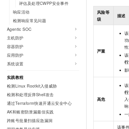
评估及处理CWPP安全事件
10 分钟在聊天系统中增加
专有云
响应活动
风险等
描述
级
检测响应常见问题
Agentic SOC
该
主机防护
功
容器防护
性
严重
该
应用防护
行
系统设置
影
实践教程
该
检测Linux Rootkit入侵威胁
行
检测和处理反弹Shell攻击
高危
入
通过Terraform快速开通云安全中心
响
AK和账密防泄漏最佳实践
一
跨账号批量扫描应急漏洞
该事