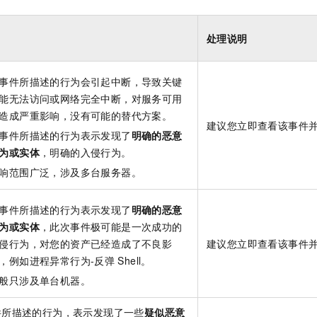
一个 AI 助手
即刻拥有 DeepSeek-R1 满血版
超强辅助，Bol
在企业官网、通讯软件中为客户提供 AI 客服
多种方案随心选，轻松解锁专属 DeepSeek
处理说明
事件所描述的行为会引起中断，导致关键
能无法访问或网络完全中断，对服务可用
造成严重影响，没有可能的替代方案。
建议您立即查看该事件
事件所描述的行为表示发现了
明确的恶意
为或实体
，明确的入侵行为。
响范围广泛，涉及多台服务器。
事件所描述的行为表示发现了
明确的恶意
为或实体
，此次事件极可能是一次成功的
侵行为，对您的资产已经造成了不良影
建议您立即查看该事件
，例如进程异常行为-反弹
Shell。
般只涉及单台机器。
件所描述的行为，表示发现了一些
疑似恶意