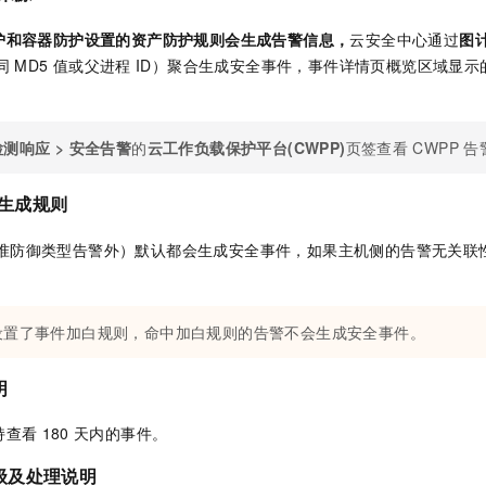
服务生态伙伴
视觉 Coding、空间感知、多模态思考等全面升级
1M上下文，专为长程任务能力而生
云工开物
企业应用
Night Plan 支持 Qwen 3.8-Max
AI 办公
NEW
Red Hat
护和容器防护设置的资产防护规则会生成告警信息，
云安全中心通过
图
30+ 款产品免费体验
夜间 5 折，Qwen/Meoo/TokenPlan 客户专享
AI智能应用
科研合作
ERP
同
MD5
值或父进程
ID）聚合生成安全事件，事件详情页概览区域显示
堂（旗舰版）
SUSE
智能客服
AI 应用构建
大模型原生
CRM
2个月
自动承接线索
建站小程序
Qoder
大模型服务平台百炼-应用模版
OA 办公系统
HOT
NEW
检测响应
>
安全告警
的
云工作负载保护平台(CWPP)
页签查看
CWPP
告
面向真实软件
个人版上线、团队版降价；千问3.8-Max首发发尝鲜
丰富多元化的应用模版和解决方案
力提升
财税管理
模板建站
生成规则
万有无界
大模型服务平台百炼-智能体
400电话
定制建站
的模型效果
灵活可视化地构建企业级 Agent
准防御类型告警外）默认都会生成安全事件，如果主机侧的告警无关联
方案
广告营销
模板小程序
秒悟
人工智能平台 PAI
定制小程序
云端极速 AI 
新一代 AI 视频生成模型，深度适配广告营销等场景
AI Native 的算法工程平台，一站式完成建模、训练、推理服务部署
设置了事件加白规则，命中加白规则的告警不会生成安全事件。
APP 开发
建站系统
明
AI 应用
10分钟微调：让0.6B模型媲美235B模型
多模态数据信
持查看
180
天内的事件。
依托云原生高可用架构,实现Dify私有化部署
用1%尺寸在特定领域达到大模型90%以上效果
级及处理说明