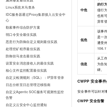
漏洞修复最佳实践
的行
Linux系统木马查杀
中危
侵行
IDC服务器通过Proxy集群接入云安全中
也有
心
异常
勒索事件综合防护方案
该事
弱口令安全最佳实践
是一
低危
恶意行为防御自定义规则最佳实践
遭受
106.1
处理挖矿程序最佳实践
防御挂马攻击最佳实践
从工
设置安全消息接收人的最佳实践
信息
为告
碑。
核心文件监控配置最佳实践
自定义检测规则（SQL）：IP异常登录
CWPP
安全事件
日志分析至日志管理迁移指南
安全事件可以针对
自定义Agentic SOC服务可观测性监控
告警
CWPP
安全告警
自定义云安全中心监控通知