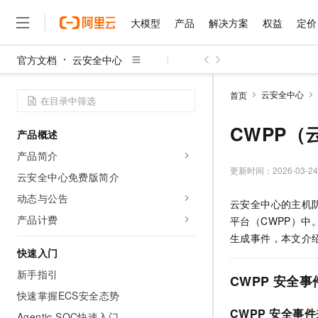
大模型
产品
解决方案
权益
定价
官方文档
云安全中心
大模型
产品
解决方案
权益
定价
云市场
伙伴
服务
了解阿里云
精选产品
精选解决方案
普惠上云
产品定价
精选商城
成为销售伙伴
售前咨询
为什么选择阿里云
千问AI平台
云安全中心
首页
了解云产品的定价详情
大模型服务平台百炼
千问办公，解锁你的工作
普惠上云 官方力荐
分销伙伴
在线服务
网站建设
什么是云计算
大
大模型服务与应用平台
企业级Agent产品，直接
云服务器38元/年起，超
CWPP
产品概述
咨询伙伴
多端小程序
技术领先
云上成本管理
售后服务
千问大模型
Agency Agents：拥
官方推荐返现计划
大模型
产品简介
大模型
精选产品
精选解决方案
Salesforce 国际版订阅
稳定可靠
管理和优化成本
多元化、高性能、安全可靠
推荐新用户得奖励，单订单
更新时间：
2026-03-24
销售伙伴合作计划
云安全中心免费版简介
自助服务
友盟天域
安全合规
人工智能与机器学习
AI
文本生成
无影云电脑
HappyHorse 打造一
云工开物
动态与公告
云安全中心的主机
无影生态合作计划
在线服务
观测云
分析师报告
随时随地安全接入的云上超
高校专属算力普惠，学生认
计算
互联网应用开发
产品计费
Qwen3.8-Max
平台（CWPP）
HOT
Salesforce On Alibaba C
工单服务
智能体时代全能旗舰模型
Tuya 物联网平台阿里云
研究报告与白皮书
生成事件，本文介
云解析DNS
快速拥有专属 OpenClaw
Consulting Partner 合
大数据
容器
快速入门
免费试用
短信专区
蓝凌 OA
Qwen3.7-Plus
AI 大模型销售与服务生
新手指引
现代化应用
存储
天池大赛
CWPP
安全事
能看、能想、能动手的多模
云原生大数据计算服务 Max
解决方案免费试用 新老
电子合同
快速掌握ECS安全态势
面向分析的企业级SaaS模
最高领取价值200元试用
安全
网络与CDN
AI 算法大赛
Qwen3-VL-Plus
CWPP
安全事件
畅捷通
Agentic SOC快速入门