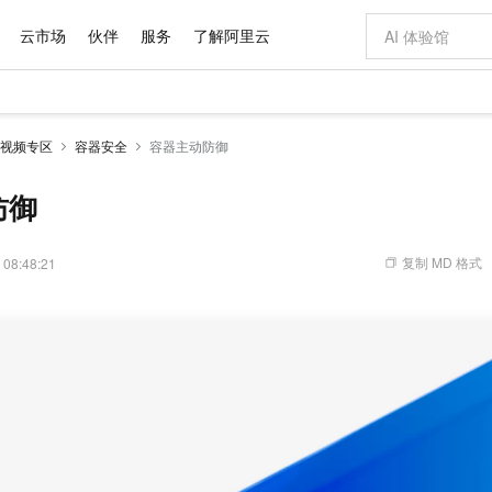
云市场
伙伴
服务
了解阿里云
AI 特惠
数据与 API
成为产品伙伴
企业增值服务
最佳实践
价格计算器
AI 场景体
基础软件
产品伙伴合
阿里云认证
市场活动
配置报价
大模型
视频专区
容器安全
容器主动防御
自助选配和估算价格
新方式
域名与网站
睿译宝，AI翻译排版一步到位
智启 AI 普惠权益
产品生态集成认证中心
企业支持计划
云上春晚
千问官方 MaaS 平台，为开发者和 Agent 而生，新用户赠送 1 亿 + tokens 额度
云服务器 EC
Qwen Aud
AI Coding
阿里云Maa
2026 阿里云
为企业打
数据集
Windows
大模型认证
模型
NEW
NEW
交付可用成果
值低价云产品抢先购
提供智能易用的域名与建站服务
上传文档即自动完成翻译和格式还原
至高享 1亿+免费 tokens，加速 Al 应用落地
安全可靠、弹
智能编程，一键
防御
产品生态伙伴
专家技术服务
云上奥运之旅
弹性计算合作
阿里云中企出
手机三要素
宝塔 Linux
全部认证
价格优势
有专属领域专家
对象存储 OSS
GLM-5.2：长任务时代开源旗舰模型
阿里云 OPC 创新助力计划
云数据库 RD
即刻拥有 DeepS
AI 电商营销
产品生态伙伴工作台
企业增值服务台
云栖战略参考
云存储合作计
云栖大会
身份实名认证
CentOS
训练营
推动算力普惠，释放技术红利
的大模型服务
最高返9万
多领域专家智能体,一键组建 AI 虚拟交付团队
至高百万元 Token 补贴，加速一人公司成长
稳定、安全、高性价比、高性能的云存储服务
真正可用的 1M 上下文,一次完成代码全链路开发
轻松解锁专属 Dee
从图文生成到
复制 MD 格式
 08:48:21
云上的中国
数据库合作计
活动全景
短信
Docker
图片和
站式影视创作平台
人工智能平台 PAI
Hermes Agent，打造自进化智能体
Token Plan 模型订阅计划
Qoder
5 分钟轻松部署
AI 广告创作
企业成长
大模型
NEW
信息公告
看见新力量
云网络合作计
OCR 文字识别
JAVA
级电脑
证享300元代金券
可视化编排打通从文字构思到成片全链路闭环
一站式AI开发、训练和推理服务
自主进化，持久记忆，越用越聪明
Qwen3.8-Max 首发尝鲜，限时加量 10 倍，夜间低至2折
面向真实软件
图文、视频一
Kimi-K3
HappyHors
NEW
魔搭 Mode
loud
服务实践
官网公告
Kimi 最新旗舰模型，长程编程与推理利器
让文字生成流
金融模力时刻
Salesforce O
版
发票查验
全能环境
Qoder CN
Claude Code + GStack 打造工程团队
千问办公，限时限量积分加倍
云原生数据库 P
低代码高效构
AI 建站
NEW
作计划
计划
创新中心
魔搭 ModelSc
健康状态
让AI从“聊天伙伴”进化为能干活的“数字员工”
覆盖公网/内网、递归/权威、移动APP等全场景解析服务
安装技能 GStack，拥有专属 AI 工程团队
你的AI工作搭子，覆盖日常办公高频场景
基于千问大模型等，支持代码智能生成、研发智能问答
0 代码专业建
客户案例
天气预报查询
操作系统
Deepseek-v4-pro
HappyHors
态合作计划
态智能体模型
旗舰 MoE 大模型，百万上下文与顶尖推理能力
图生视频，流
Compute
同享
容器服务 Kubernetes 版 ACK
万小智 AI 建站低至 15元/月
云防火墙
AI 短剧/漫剧
快递物流查询
WordPress
成为服务伙
高校合作
式云数据仓库
点，立即开启云上创新
提供一站式管理容器应用的 K8s 服务
送.CN域名，送备案服务码
云原生的云上
AI助力短剧
GLM-5.2
Wan2.7-T
Ubuntu