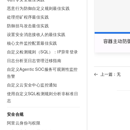
AI 产品 免费试用
网络
安全
云开发大赛
恶意行为防御自定义规则最佳实践
Tableau 订阅
1亿+ 大模型 tokens 和 
处理挖矿程序最佳实践
可观测
入门学习赛
中间件
AI空中课堂在线直播课
140+云产品 免费试用
大模型服务
防御挂马攻击最佳实践
上云与迁云
产品新客免费试用，最长1
数据库
设置安全消息接收人的最佳实践
生态解决方案
千问AI平台-Token Plan
企业出海
容器主动防
大模型ACA认证体验
大数据计算
核心文件监控配置最佳实践
助力企业全员 AI 认知与能
行业生态解决方案
自定义检测规则（SQL）：IP异常登录
政企业务
媒体服务
千问AI平台-模型体验
开发者生态解决方案
日志分析至日志管理迁移指南
在线体验全尺寸、多种模态
企业服务与云通信
自定义Agentic SOC服务可观测性监控
AI 开发和 AI 应用解决
Happy 系列大模型
上一篇：无
告警
域名与网站
自定义云安全中心监控通知
终端用户计算
使用自定义SQL检测规则分析非标准日
志
Serverless
大模型解决方案
开发工具
安全合规
快速部署 Dify，高效搭建 
阿里云身份与权限
迁移与运维管理