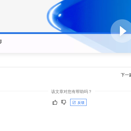
服务生态伙伴
视觉 Coding、空间感知、多模态思考等全面升级
1M上下文，专为长程任务能力而生
云工开物
企业应用
Night Plan 支持 Qwen 3.8-Max
AI 办公
NEW
Red Hat
30+ 款产品免费体验
夜间 5 折，Qwen/Meoo/TokenPlan 客户专享
AI智能应用
科研合作
ERP
堂（旗舰版）
SUSE
智能客服
AI 应用构建
大模型原生
CRM
2个月
自动承接线索
建站小程序
Qoder
大模型服务平台百炼-应用模版
OA 办公系统
HOT
NEW
御
面向真实软件
个人版上线、团队版降价；千问3.8-Max首发发尝鲜
丰富多元化的应用模版和解决方案
力提升
财税管理
模板建站
万有无界
大模型服务平台百炼-智能体
400电话
定制建站
的模型效果
灵活可视化地构建企业级 Agent
方案
广告营销
模板小程序
秒悟
人工智能平台 PAI
下一
定制小程序
云端极速 AI 
新一代 AI 视频生成模型，深度适配广告营销等场景
AI Native 的算法工程平台，一站式完成建模、训练、推理服务部署
APP 开发
该文章对您有帮助吗？
建站系统
反馈
AI 应用
10分钟微调：让0.6B模型媲美235B模型
多模态数据信
依托云原生高可用架构,实现Dify私有化部署
用1%尺寸在特定领域达到大模型90%以上效果