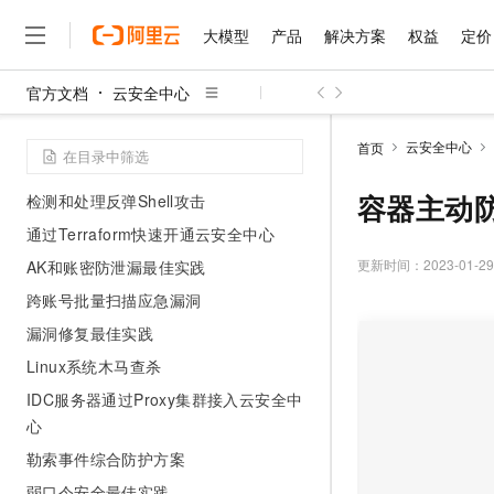
容器防护
大模型
产品
解决方案
权益
定价
应用防护
系统设置
官方文档
云安全中心
大模型
产品
解决方案
权益
定价
云市场
伙伴
服务
了解阿里云
精选产品
精选解决方案
普惠上云
产品定价
精选商城
成为销售伙伴
售前咨询
为什么选择阿里云
实践教程
千问AI平台
云安全中心
首页
了解云产品的定价详情
检测Linux Rootkit入侵威胁
大模型服务平台百炼
千问办公，解锁你的工作
普惠上云 官方力荐
分销伙伴
在线服务
网站建设
什么是云计算
大
大模型服务与应用平台
企业级Agent产品，直接
云服务器38元/年起，超
容器主动
检测和处理反弹Shell攻击
咨询伙伴
多端小程序
技术领先
云上成本管理
售后服务
通过Terraform快速开通云安全中心
千问大模型
Agency Agents：拥
官方推荐返现计划
大模型
大模型
精选产品
精选解决方案
Salesforce 国际版订阅
稳定可靠
管理和优化成本
多元化、高性能、安全可靠
推荐新用户得奖励，单订单
更新时间：
2023-01-29
AK和账密防泄漏最佳实践
销售伙伴合作计划
自助服务
友盟天域
安全合规
人工智能与机器学习
AI
文本生成
跨账号批量扫描应急漏洞
无影云电脑
HappyHorse 打造一
云工开物
无影生态合作计划
在线服务
观测云
分析师报告
随时随地安全接入的云上超
高校专属算力普惠，学生认
漏洞修复最佳实践
计算
互联网应用开发
Qwen3.8-Max
HOT
Salesforce On Alibaba C
工单服务
Linux系统木马查杀
智能体时代全能旗舰模型
Tuya 物联网平台阿里云
研究报告与白皮书
云解析DNS
快速拥有专属 OpenClaw
Consulting Partner 合
大数据
容器
免费试用
短信专区
IDC服务器通过Proxy集群接入云安全中
蓝凌 OA
Qwen3.7-Plus
AI 大模型销售与服务生
心
现代化应用
存储
天池大赛
能看、能想、能动手的多模
云原生大数据计算服务 Max
解决方案免费试用 新老
电子合同
勒索事件综合防护方案
面向分析的企业级SaaS模
最高领取价值200元试用
安全
网络与CDN
AI 算法大赛
Qwen3-VL-Plus
畅捷通
弱口令安全最佳实践