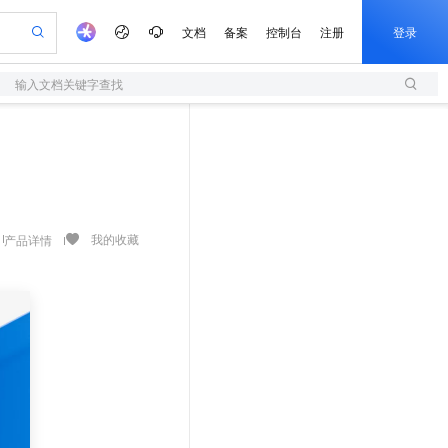
文档
备案
控制台
注册
登录
输入文档关键字查找
验
作计划
器
AI 活动
专业服务
服务伙伴合作计划
开发者社区
加入我们
服务平台百炼
阿里云 OPC 创新助力计划
一站式生成采购清单，支持单品或批量购买
S
io：打造专属 AI 语音助手
S产品伙伴计划（繁花）
峰会
造的大模型服务与应用开发平台
轻量应用服务器
一句话生成原生可编辑精美 PPT 文稿
AI 生产力先锋
Al MaaS 服务伙伴赋能合作
域名
博文
Careers
至高可申请百万元
性可伸缩的云计算服务
开启高性价比 AI 编程新体验
Qwen-Audio-3.0-Realtime 端到端实时语音角色扮演
输入一句话想法, 轻松生成专业的 PPT
先锋实践拓展 AI 生产力的边界
快速构建应用程序和网站，即刻迈出上云第一步
Token 补贴，五大权
计划
海大会
伙伴信用分合作计划
商标
问答
社会招聘
益加速 OPC 成功
S
eek-V4-Pro
数字证书管理服务（原SSL证书）
一键部署幻兽帕鲁游戏服务器
飞天发布时刻
HOT
划
备案
电子书
校园招聘
pSeek-V4-Pro
视频创作，一键激活电商全链路生产力
全托管，含MySQL、PostgreSQL、SQL Server、MariaDB多引擎
实现全站HTTPS，呈现可信的WEB访问
一键购买专属联机服务器，轻松开启游戏
所见，即是所愿
我的收藏
产品详情
更多支持
划
公司注册
镜像站
视频生成
语音识别与合成
专属 QwenPaw
短信服务
漫剧工坊：一站式动画创作平台
AI 实训营
HOT
合作伙伴培训与认证
划
上云迁移
的智能体编程平台
站生成，高效打造优质广告素材
从聊天伙伴进化为能主动干活的本地数字员工
快速生产连贯的高质量长漫剧
从基础到进阶，Agent 创客手把手教你
国内短信简单易用，安全可靠，秒级触达，全球覆盖200+国家和地区。
e-1.1-T2V
Qwen3-TTS-Flash
lScope
我要反馈
查询合作伙伴
畅细腻的高质量视频
离线语音合成大模型，多语言方言自适应，低延迟高稳定
n Alibaba Cloud ISV 合作
代维服务
olarDB
建企业门户网站
大数据开发治理平台 DataWorks
10 分钟搭建微信、支付宝小程序
创新加速
ope
登录合作伙伴管理后台
我要建议
站，无忧落地极速上线
以可视化方式快速构建移动和 PC 门户网站
100%兼容MySQL、PostgreSQL，兼容Oracle，支持集中和分布式
高效部署网站，快速应用到小程序
Data Agent 驱动的一站式 Data+AI 开发治理平台
e-1.1-I2V
Cosyvoice-V3-Flash
安全
畅自然，细节丰富
高表现力语音合成大模型，语音克隆听感自然
我要投诉
上云场景组合购
伴
边界网络安全防护产品
漫剧创作，剧本、分镜、视频高效生成
覆盖90%+业务场景，专享组合折扣价
2V
VPN
Fun-ASR