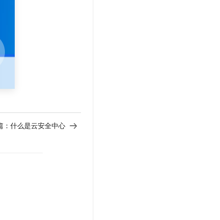
文戏情感细腻自然，动作戏激烈拳拳到肉，实现更强表演能力
支持中英文自由切换，具备更强的噪声鲁棒性
云聚AI 严选权益
SSL 证书
，一键激活高效办公新体验
精选AI产品，从模型到应用全链提效
堡垒机
AI 用量加速计划
应用
防火墙
、识别商机，让客服更高效、服务更出色。
新老同享，达量后返
千问办公
主机安全
NEW
的智能体编程平台
一站式AI生产力平台
AI 应用及服务市场
伶鹊
企业级人与Agent协作平台，接入和调度多个数字员工
智能客服平台，对话机器人、对话分析、智能外呼
AI 应用
大模型服务平台百炼 - 全妙
篇：
什么是云安全中心
大模型
应用创作平台
多模态内容创作工具，已接入 DeepSeek
自然语言处理
数据标注
机器学习
息提取
与 AI 智能体进行实时音视频通话
从文本、图片、视频中提取结构化的属性信息
构建支持视频理解的 AI 音视频实时通话应用