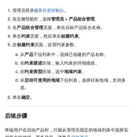
管理员登录
服务目录控制台
。
在左侧导航栏，选择
管理员
>
产品组合管理
。
在
产品组合管理
页面，单击目标产品组合名称。
单击
约束
页签，然后单击
创建约束
。
在
创建约束
页面，设置约束参数。
从
产品
下拉列表中，选择已创建的产品名称。
在
约束描述
区域，输入约束的详细描述。
在
约束类型
区域，选中
地域约束
。
在
启动可使用的地域
下拉列表，选择目标地域，支持多
选。
单击
确定
。
后续步骤
终端用户在启动产品时，只能从管理员指定的地域列表中选择实