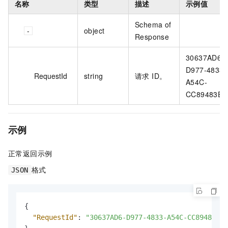
名称
类型
描述
示例值
Schema of
object
Response
30637AD6-
D977-4833-
RequestId
string
请求 ID。
A54C-
CC89483E**
示例
正常返回示例
格式
JSON
{
"RequestId"
:
"30637AD6-D977-4833-A54C-CC89483E**