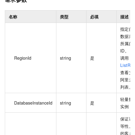
名称
类型
必填
描述
指定的
数据库
所属的
ID。 
RegionId
string
是
调用
ListRe
查看支
阿里云
列表。
轻量数
DatabaseInstanceId
string
是
实例 I
保证请
等性。
的客户