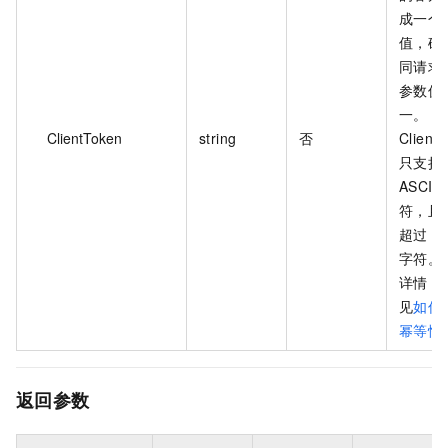
成一个
值，确
同请求
参数值
一。
ClientToken
string
否
Client
只支持
ASCII 
符，且
超过 6
字符。
详情，
见
如何
幂等性
返回参数