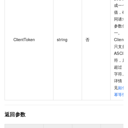
成一个
值，确
同请求
参数值
一。
ClientToken
string
否
Client
只支持
ASCII 
符，且
超过 6
字符。
详情，
见
如何
幂等性
返回参数