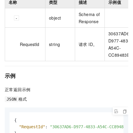
名称
类型
描述
示例值
Schema of
object
Response
30637AD6-
D977-4833-
RequestId
string
请求 ID。
A54C-
CC89483E**
示例
正常返回示例
格式
JSON
{
"RequestId"
:
"30637AD6-D977-4833-A54C-CC89483E**