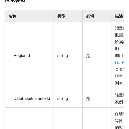
名称
类型
必填
描述
指定的
数据库
所属的
ID。 
RegionId
string
是
调用
ListRe
查看支
阿里云
列表。
轻量数
DatabaseInstanceId
string
是
实例 I
保证请
等性。
的客户