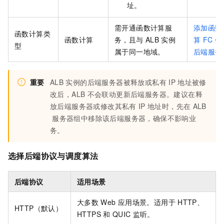
址。
需开通函数计算服
添加函数
函数计算类
函数计算
务，且与
ALB
实例
算
FC
作
型
属于同一地域。
后端服务
重要
ALB
实例的后端服务器被释放或私有
IP
地址被修
改后，
ALB
不会联动更新后端服务器。建议在释
放后端服务器或修改其私有
IP
地址时，先在
ALB
服务器组中移除该后端服务器，确保不影响业
务。
选择后端协议与调度算法
后端协议
适用场景
大多数
Web
应用场景。适用于
HTTP、
HTTP（默认）
HTTPS
和
QUIC
监听。