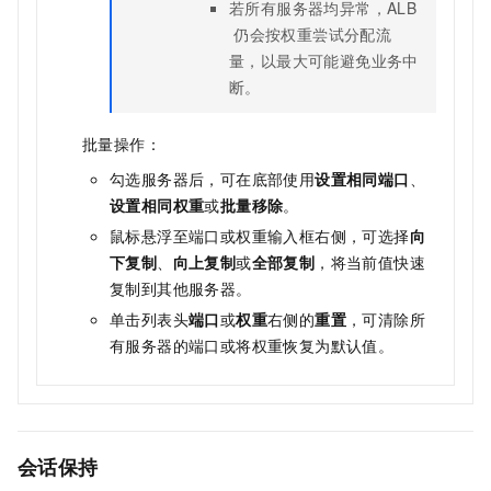
若所有服务器均异常，ALB
仍会按权重尝试分配流
量，以最大可能避免业务中
断。
批量操作：
勾选服务器后，可在底部使用
设置相同端口
、
设置相同权重
或
批量移除
。
鼠标悬浮至端口或权重输入框右侧，可选择
向
下复制
、
向上复制
或
全部复制
，将当前值快速
复制到其他服务器。
单击列表头
端口
或
权重
右侧的
重置
，可清除所
有服务器的端口或将权重恢复为默认值。
会话保持