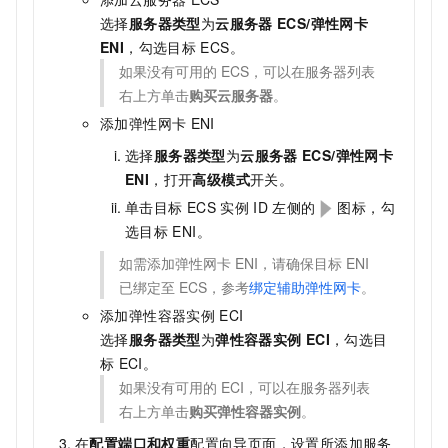
选择
服务器类型
为
云服务器
ECS/弹性网卡
ENI
，勾选目标
ECS。
如果没有可用的
ECS，可以在服务器列表
右上方单击
购买云服务器
。
添加弹性网卡
ENI
选择
服务器类型
为
云服务器
ECS/弹性网卡
ENI
，打开
高级模式
开关。
单击目标
ECS
实例
ID
左侧的
图标，勾
选目标
ENI。
如需添加弹性网卡
ENI，请确保目标
ENI
已绑定至
ECS，参考
绑定辅助弹性网卡
。
添加弹性容器实例
ECI
选择
服务器类型
为
弹性容器实例
ECI
，勾选目
标
ECI。
如果没有可用的
ECI，可以在服务器列表
右上方单击
购买弹性容器实例
。
在
配置端口和权重
配置向导页面，设置所添加服务