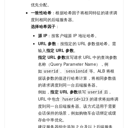
优先分配。
一致性哈希
：根据哈希因子将相同特征的请求调
度到相同的后端服务器。
选择哈希因子
：
源
IP
：按客户端源
IP
地址哈希。
URL
参数
：按指定的
URL
参数值哈希。需
输入
指定
URL
参数
。
指定
URL
参数
填写请求
URL
中的查询参数
名称（Query Parameter Name），例
如
、
等。ALB
将根
userid
sessionid
据该参数的值进行哈希计算，将相同参数值
的请求调度到同一台后端服务器。
例如，
指定
URL
参数
填写
后，
userid
URL
中包含
的请求将始终调
?userid=123
度到同一台后端服务器。该方式适用于需要
会话保持的场景，例如购物车会话绑定或缓
存命中率优化。
建议服务器组中添加
2
台及以上后端服务