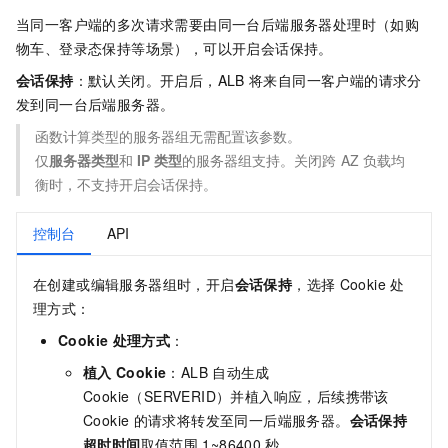
当同一客户端的多次请求需要由同一台后端服务器处理时（如购
物车、登录态保持等场景），可以开启会话保持。
会话保持
：默认关闭。开启后，
ALB
将来自同一客户端的请求分
发到同一台后端服务器。
函数计算类型的服务器组无需配置该参数。
仅
服务器类型
和
IP
类型
的服务器组支持。关闭跨
AZ
负载均
衡时，不支持开启会话保持。
控制台
API
在创建或编辑服务器组时，开启
会话保持
，选择
Cookie
处
理方式：
Cookie
处理方式
：
植入
Cookie
：
ALB
自动生成
Cookie（SERVERID）并植入响应，后续携带该
Cookie
的请求将转发至同一后端服务器。
会话保持
超时时间
取值范围
1~86400
秒。