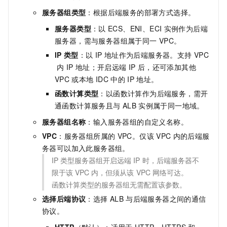
服务器组类型
：根据后端服务的部署方式选择。
服务器类型
：以
ECS、ENI、ECI
实例作为后端
服务器，需与服务器组属于同一
VPC。
IP
类型
：以
IP
地址作为后端服务器。支持
VPC
内
IP
地址；开启远端
IP
后，还可添加其他
VPC
或本地
IDC
中的
IP
地址。
函数计算类型
：以函数计算作为后端服务，需开
通函数计算服务且与
ALB
实例属于同一地域。
服务器组名称
：输入服务器组的自定义名称。
VPC
：服务器组所属的
VPC。仅该
VPC
内的后端服
务器可以加入此服务器组。
IP
类型服务器组开启远端
IP
时，后端服务器不
限于该
VPC
内，但须从该
VPC
网络可达。
函数计算类型的服务器组无需配置该参数。
选择后端协议
：选择
ALB
与后端服务器之间的通信
协议。
HTTP
（默认）：适用于
HTTP、HTTPS
和