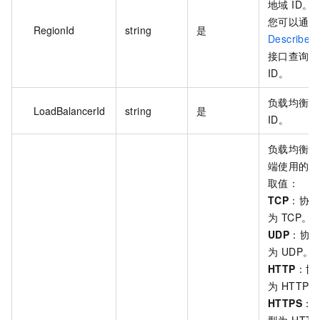
地域 ID。
您可以通过
RegionId
string
是
DescribeR
接口查询地
ID。
负载均衡实
LoadBalancerId
string
是
ID。
负载均衡实
端使用的协
取值：
TCP
：协议
为 TCP。
UDP
：协
为 UDP。
HTTP
：协
为 HTTP。
HTTPS
：