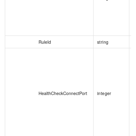
RuleId
string
HealthCheckConnectPort
integer