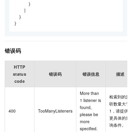
}
]
}
}
错误码
HTTP
status
错误码
错误信息
描述
code
More than
检索到的监
1 listener is
听数量大于
found,
400
TooManyListeners
1，请提供
please be
更具体的查
more
询条件。
specified.