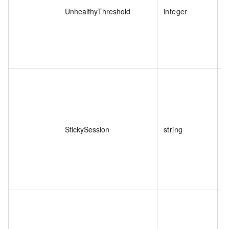
UnhealthyThreshold
integer
StickySession
string