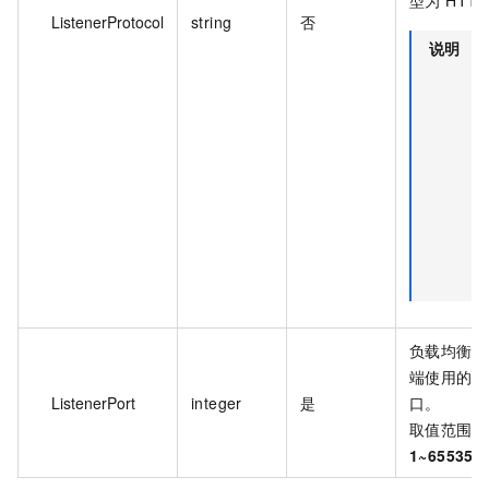
型为 HTT
ListenerProtocol
string
否
说明
相
端
存
不
协
监
时
此
段
填
负载均衡实
端使用的监
ListenerPort
integer
是
口。
取值范围：
1~65535