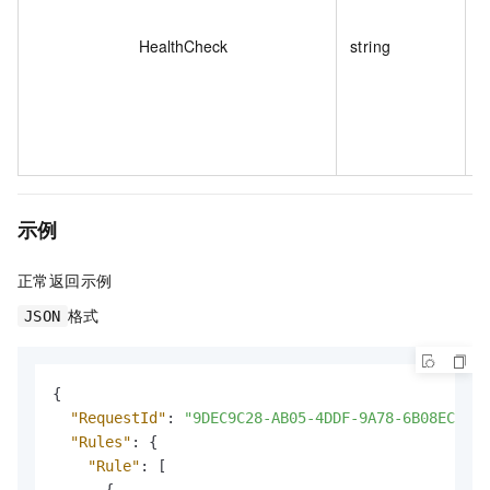
HealthCheck
string
示例
正常返回示例
格式
JSON
{
"RequestId"
:
"9DEC9C28-AB05-4DDF-9A78-6B08EC9CE1
"Rules"
:
{
"Rule"
:
[
{