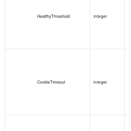
HealthyThreshold
integer
CookieTimeout
integer