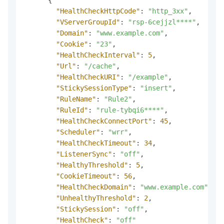
"HealthCheckHttpCode"
:
"http_3xx"
,
"VServerGroupId"
:
"rsp-6cejjzl****"
,
"Domain"
:
"www.example.com"
,
"Cookie"
:
"23"
,
"HealthCheckInterval"
:
5
,
"Url"
:
"/cache"
,
"HealthCheckURI"
:
"/example"
,
"StickySessionType"
:
"insert"
,
"RuleName"
:
"Rule2"
,
"RuleId"
:
"rule-tybqi6****"
,
"HealthCheckConnectPort"
:
45
,
"Scheduler"
:
"wrr"
,
"HealthCheckTimeout"
:
34
,
"ListenerSync"
:
"off"
,
"HealthyThreshold"
:
5
,
"CookieTimeout"
:
56
,
"HealthCheckDomain"
:
"www.example.com"
,
"UnhealthyThreshold"
:
2
,
"StickySession"
:
"off"
,
"HealthCheck"
:
"off"