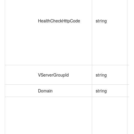
h
h
HealthCheckHttpCode
string
h
VServerGroupId
string
Domain
string