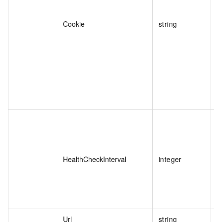
Cookie
string
HealthCheckInterval
integer
Url
string