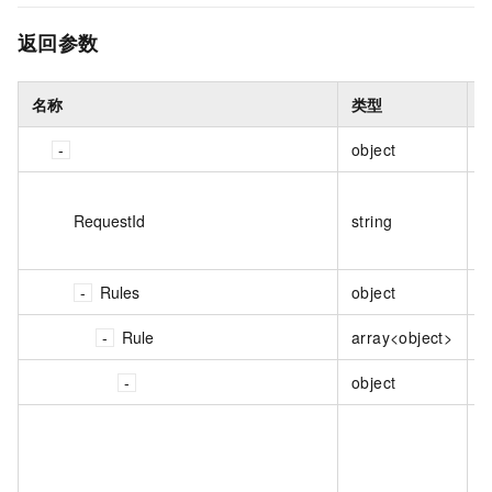
返回参数
名称
类型
object
RequestId
string
Rules
object
Rule
array<object>
object