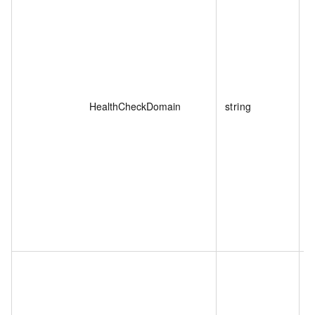
HealthCheckDomain
string