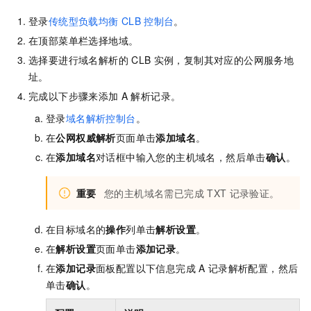
登录
传统型负载均衡
CLB
控制台
。
在顶部菜单栏选择地域。
选择要进行域名解析的
CLB
实例，复制其对应的公网服务地
址。
完成以下步骤来添加
A
解析记录。
登录
域名解析控制台
。
在
公网权威解析
页面单击
添加域名
。
在
添加域名
对话框中输入您的主机域名，然后单击
确认
。
重要
您的主机域名需已完成
TXT
记录验证。
在目标域名的
操作
列单击
解析设置
。
在
解析设置
页面单击
添加记录
。
在
添加记录
面板配置以下信息完成
A
记录解析配置，然后
单击
确认
。