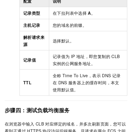
配置
说明
记录类型
在下拉列表中选择
A
。
主机记录
您的域名的前缀。
解析请求来
选择默认。
源
记录值为
IP
地址，即您复制的
CLB
记录值
实例的公网服务地址。
全称
Time To Live，表示
DNS
记录
TTL
在
DNS
服务器上的缓存时间，本文
使用默认值。
步骤四：测试负载均衡服务
在浏览器中输入
CLB
对应绑定的域名，并多次刷新页面，您可以
看到正通过
HTTPS
协议访问后端服务，且请求在两台
ECS
之间