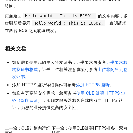
转换。
页面返回
的文本内容，多
Hello World ! This is ECS01.
次刷新后显示
，表明请求
Hello World ! This is ECS02.
在两台 ECS 之间轮询转发。
相关文档
如您需要使用非阿里云签发证书，证书要求可参考
证书要求和
转换证书格式
，证书上传相关注意事项可参考
上传非阿里云签
发证书
。
添加
HTTPS
监听详细操作可参考
添加
HTTPS
监听
。
如您有更高的安全需求，您可参考
使用
CLB
部署
HTTPS
业
务（双向认证）
，实现对服务器和客户端的双向
HTTPS
认
证，为您的业务提供更高的安全性。
上一篇：
CLB计划内运维
下一篇：
使用CLB部署HTTPS业务（双向
事件
认证）