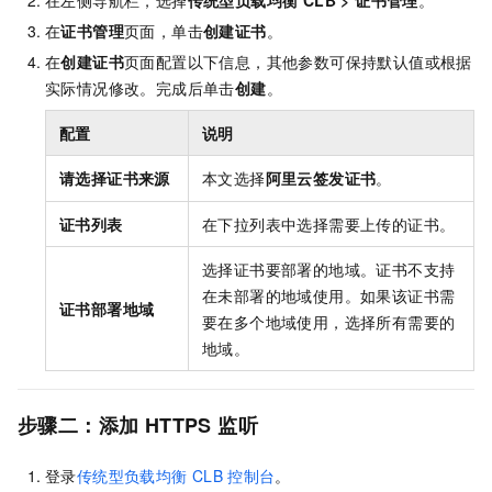
在左侧导航栏，选择
传统型负载均衡 CLB
>
证书管理
。
在
证书管理
页面，单击
创建证书
。
在
创建证书
页面配置以下信息，其他参数可保持默认值或根据
实际情况修改。完成后单击
创建
。
配置
说明
请选择证书来源
本文选择
阿里云签发证书
。
证书列表
在下拉列表中选择需要上传的证书。
选择证书要部署的地域。证书不支持
在未部署的地域使用。如果该证书需
证书部署地域
要在多个地域使用，选择所有需要的
地域。
步骤二：添加
HTTPS
监听
登录
传统型负载均衡
CLB
控制台
。