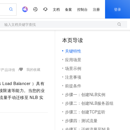
文档
备案
控制台
注册
登录
输入文档关键字查找
验
作计划
器
AI 活动
专业服务
服务伙伴合作计划
开发者社区
加入我们
服务平台百炼
阿里云 OPC 创新助力计划
本页导读
（1）
一站式生成采购清单，支持单品或批量购买
S
io：打造专属 AI 语音助手
S产品伙伴计划（繁花）
峰会
造的大模型服务与应用开发平台
轻量应用服务器
一句话生成原生可编辑精美 PPT 文稿
AI 生产力先锋
Al MaaS 服务伙伴赋能合作
域名
博文
Careers
至高可申请百万元
关键特性
性可伸缩的云计算服务
开启高性价比 AI 编程新体验
Qwen-Audio-3.0-Realtime 端到端实时语音角色扮演
输入一句话想法, 轻松生成专业的 PPT
先锋实践拓展 AI 生产力的边界
快速构建应用程序和网站，即刻迈出上云第一步
Token 补贴，五大权
计划
海大会
伙伴信用分合作计划
商标
问答
社会招聘
应用场景
益加速 OPC 成功
S
eek-V4-Pro
数字证书管理服务（原SSL证书）
一键部署幻兽帕鲁游戏服务器
飞天发布时刻
HOT
划
备案
电子书
校园招聘
场景示例
pSeek-V4-Pro
视频创作，一键激活电商全链路生产力
全托管，含MySQL、PostgreSQL、SQL Server、MariaDB多引擎
实现全站HTTPS，呈现可信的WEB访问
一键购买专属联机服务器，轻松开启游戏
所见，即是所愿
我的收藏
产品详情
更多支持
划
公司注册
镜像站
注意事项
视频生成
语音识别与合成
专属 QwenPaw
短信服务
漫剧工坊：一站式动画创作平台
AI 实训营
HOT
 Load Balancer ）具有
合作伙伴培训与认证
前提条件
划
上云迁移
的智能体编程平台
站生成，高效打造优质广告素材
从聊天伙伴进化为能主动干活的本地数字员工
快速生产连贯的高质量长漫剧
从基础到进阶，Agent 创客手把手教你
国内短信简单易用，安全可靠，秒级触达，全球覆盖200+国家和地区。
e-1.1-T2V
Qwen3-TTS-Flash
接限速等能力。当您的业
lScope
我要反馈
查询合作伙伴
步骤一：创建NLB实例
畅细腻的高质量视频
离线语音合成大模型，多语言方言自适应，低延迟高稳定
n Alibaba Cloud ISV 合作
流量手动迁移至
NLB
实
代维服务
olarDB
建企业门户网站
大数据开发治理平台 DataWorks
10 分钟搭建微信、支付宝小程序
步骤二：创建NLB服务器组
创新加速
ope
登录合作伙伴管理后台
我要建议
站，无忧落地极速上线
以可视化方式快速构建移动和 PC 门户网站
100%兼容MySQL、PostgreSQL，兼容Oracle，支持集中和分布式
高效部署网站，快速应用到小程序
Data Agent 驱动的一站式 Data+AI 开发治理平台
e-1.1-I2V
Cosyvoice-V3-Flash
步骤三：创建TCP监听
安全
畅自然，细节丰富
高表现力语音合成大模型，语音克隆听感自然
我要投诉
上云场景组合购
伴
步骤四：测试流量
边界网络安全防护产品
漫剧创作，剧本、分镜、视频高效生成
覆盖90%+业务场景，专享组合折扣价
2V
VPN
Fun-ASR
步骤五：迁移流量至NLB