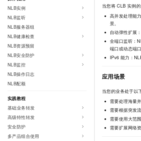
AI 产品 免费试用
网络
当您将
CLB
实例的
安全
云开发大赛
NLB实例
Tableau 订阅
1亿+ 大模型 tokens 和 
高并发处理能
NLB监听
可观测
入门学习赛
中间件
AI空中课堂在线直播课
景。
140+云产品 免费试用
NLB服务器组
大模型服务
上云与迁云
产品新客免费试用，最长1
自动弹性扩展
数据库
NLB健康检查
生态解决方案
千问AI平台-Token Plan
全端口监听：N
企业出海
大模型ACA认证体验
NLB资源预留
大数据计算
端口或动态端
助力企业全员 AI 认知与能
行业生态解决方案
NLB安全防护
政企业务
IPv6
能力：NL
媒体服务
千问AI平台-模型体验
开发者生态解决方案
NLB监控
在线体验全尺寸、多种模态
企业服务与云通信
NLB操作日志
AI 开发和 AI 应用解决
应用场景
Happy 系列大模型
NLB配额
域名与网站
当您的业务处于以
终端用户计算
实践教程
需要处理海量
基础业务转发
Serverless
需要根据突发
大模型解决方案
高级特性转发
需要使用大范
开发工具
快速部署 Dify，高效搭建 
安全防护
需要扩展网络
迁移与运维管理
多产品组合使用