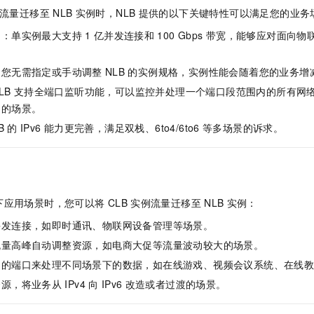
服务生态伙伴
视觉 Coding、空间感知、多模态思考等全面升级
1M上下文，专为长程任务能力而生
云工开物
企业应用
Night Plan 支持 Qwen 3.8-Max
AI 办公
NEW
流量迁移至
NLB
实例时，NLB
提供的以下关键特性可以满足您的业务
Red Hat
30+ 款产品免费体验
夜间 5 折，Qwen/Meoo/TokenPlan 客户专享
AI智能应用
科研合作
力：单实例最大支持
1
亿并发连接和
100 Gbps
带宽，能够应对面向物
ERP
堂（旗舰版）
SUSE
智能客服
AI 应用构建
大模型原生
CRM
2个月
自动承接线索
：您无需指定或手动调整
NLB
的实例规格，实例性能会随着您的业务增
建站小程序
Qoder
大模型服务平台百炼-应用模版
OA 办公系统
LB
支持全端口监听功能，可以监控并处理一个端口段范围内的所有网
HOT
NEW
面向真实软件
个人版上线、团队版降价；千问3.8-Max首发发尝鲜
丰富多元化的应用模版和解决方案
口的场景。
力提升
财税管理
模板建站
B
的
IPv6
能力更完善，满足双栈、6to4/6to6
等多场景的诉求。
万有无界
大模型服务平台百炼-智能体
400电话
定制建站
的模型效果
灵活可视化地构建企业级 Agent
方案
广告营销
模板小程序
秒悟
人工智能平台 PAI
定制小程序
云端极速 AI 
新一代 AI 视频生成模型，深度适配广告营销等场景
AI Native 的算法工程平台，一站式完成建模、训练、推理服务部署
下应用场景时，您可以将
CLB
实例流量迁移至
NLB
实例：
APP 开发
并发连接，如即时通讯、物联网设备管理等场景。
建站系统
流量高峰自动调整资源，如电商大促等流量波动较大的场景。
围的端口来处理不同场景下的数据，如在线游戏、视频会议系统、在线
AI 应用
10分钟微调：让0.6B模型媲美235B模型
多模态数据信
资源，将业务从
IPv4
向
IPv6
改造或者过渡的场景。
依托云原生高可用架构,实现Dify私有化部署
用1%尺寸在特定领域达到大模型90%以上效果