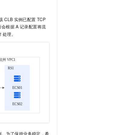
t.diy 一步搞定创意建站
构建大模型应用的安全防护体系
通过自然语言交互简化开发流程,全栈开发支持
通过阿里云安全产品对 AI 应用进行安全防护
该
CLB
实例已配置
TCP
析会根据
A
记录配置将流
2
处理。
例。为了保持业务稳定，希