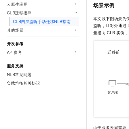
10 分钟在聊天系统中增加
云原生应用
场景示例
专有云
CLB迁移指导
本文以下图场景为
CLB四层监听手动迁移NLB指南
监听，且对外通过
其他场景
量指向
CLB
实例，
开发参考
API参考
服务支持
NLB常见问题
负载均衡相关协议
由于业务发展需要