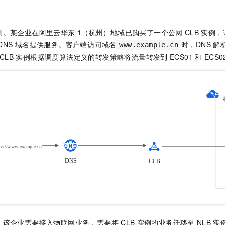
一个 AI 助手
即刻拥有 DeepSeek-R1 满血版
超强辅助，Bol
在企业官网、通讯软件中为客户提供 AI 客服
多种方案随心选，轻松解锁专属 DeepSeek
例。某企业在阿里云华东
1（杭州）地域已购买了一个公网
CLB
实例，
DNS
域名提供服务。客户端访问域名
时，DNS
解
www.example.cn
CLB
实例根据调度算法定义的转发策略将流量转发到
ECS01
和
ECS0
，该企业需要接入物联网业务，需要将
CLB
实例的业务迁移至
NLB
实