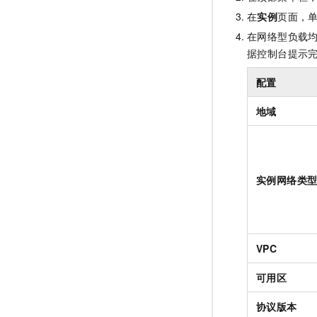
在
实例
页面，
在
网络型负载
据控制台提示
配置
地域
实例网络类
VPC
可用区
协议版本