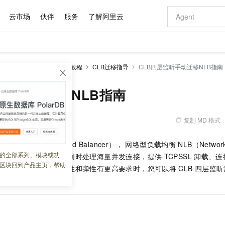
云市场
伙伴
服务
了解阿里云
AI 特惠
数据与 API
成为产品伙伴
企业增值服务
最佳实践
价格计算器
AI 场景体
基础软件
产品伙伴合
阿里云认证
市场活动
配置报价
大模型
络型负载均衡NLB
实践教程
CLB迁移指导
CLB四层监听手动迁移NLB指南
自助选配和估算价格
新方式
域名与网站
睿译宝，AI翻译排版一步到位
智启 AI 普惠权益
产品生态集成认证中心
企业支持计划
云上春晚
千问官方 MaaS 平台，为开发者和 Agent 而生，新用户赠送 1 亿 + tokens 额度
云服务器 EC
Qwen Aud
AI Coding
阿里云Maa
2026 阿里云
为企业打
数据集
Windows
大模型认证
模型
NEW
NEW
交付可用成果
值低价云产品抢先购
提供智能易用的域名与建站服务
上传文档即自动完成翻译和格式还原
至高享 1亿+免费 tokens，加速 Al 应用落地
安全可靠、弹
智能编程，一键
监听手动迁移NLB指南
产品生态伙伴
专家技术服务
云上奥运之旅
弹性计算合作
阿里云中企出
手机三要素
宝塔 Linux
全部认证
价格优势
有专属领域专家
对象存储 OSS
GLM-5.2：长任务时代开源旗舰模型
阿里云 OPC 创新助力计划
云数据库 RD
即刻拥有 DeepS
AI 电商营销
产品生态伙伴工作台
企业增值服务台
云栖战略参考
云存储合作计
云栖大会
身份实名认证
CentOS
训练营
推动算力普惠，释放技术红利
的大模型服务
最高返9万
多领域专家智能体,一键组建 AI 虚拟交付团队
至高百万元 Token 补贴，加速一人公司成长
稳定、安全、高性价比、高性能的云存储服务
真正可用的 1M 上下文,一次完成代码全链路开发
轻松解锁专属 Dee
从图文生成到
复制 MD 格式
 08:19:40
云上的中国
数据库合作计
活动全景
短信
Docker
图片和
站式影视创作平台
人工智能平台 PAI
Hermes Agent，打造自进化智能体
Token Plan 模型订阅计划
Qoder
5 分钟轻松部署
AI 广告创作
企业成长
大模型
NEW
信息公告
均衡
CLB（Classic Load Balancer）， 网络型负载均衡
NLB（Network
看见新力量
云网络合作计
OCR 文字识别
JAVA
级电脑
证享300元代金券
可视化编排打通从文字构思到成片全链路闭环
一站式AI开发、训练和推理服务
自主进化，持久记忆，越用越聪明
Qwen3.8-Max 首发尝鲜，限时加量 10 倍，夜间低至2折
面向真实软件
图文、视频一
的全部系列、模块或功
Kimi-K3
HappyHors
载均衡处理能力，可以同时处理海量并发连接，提供
TCPSSL
卸载、连
NEW
魔搭 Mode
loud
服务实践
官网公告
区块回到产品主页，帮助
Kimi 最新旗舰模型，长程编程与推理利器
让文字生成流
金融模力时刻
Salesforce O
版
时对功能、性能、稳定性和弹性有更高要求时，您可以将
发票查验
CLB
全能环境
四层监听
Qoder CN
Claude Code + GStack 打造工程团队
千问办公，限时限量积分加倍
云原生数据库 P
低代码高效构
AI 建站
NEW
作计划
计划
业务。
创新中心
魔搭 ModelSc
健康状态
让AI从“聊天伙伴”进化为能干活的“数字员工”
覆盖公网/内网、递归/权威、移动APP等全场景解析服务
安装技能 GStack，拥有专属 AI 工程团队
你的AI工作搭子，覆盖日常办公高频场景
基于千问大模型等，支持代码智能生成、研发智能问答
0 代码专业建
客户案例
天气预报查询
操作系统
Deepseek-v4-pro
HappyHors
态合作计划
态智能体模型
旗舰 MoE 大模型，百万上下文与顶尖推理能力
图生视频，流
Compute
同享
容器服务 Kubernetes 版 ACK
万小智 AI 建站低至 15元/月
云防火墙
AI 短剧/漫剧
快递物流查询
WordPress
成为服务伙
高校合作
式云数据仓库
点，立即开启云上创新
提供一站式管理容器应用的 K8s 服务
送.CN域名，送备案服务码
云原生的云上
AI助力短剧
GLM-5.2
Wan2.7-T
Ubuntu