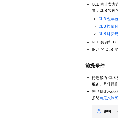
CLB
的计费方
异，CLB
实例
CLB
包年
CLB
按量
NLB
计费
NLB
实例和
CL
IPv4
的
CLB
前提条件
待迁移的
CLB
服务。具体操
您已创建承载
参见
自定义购
说明