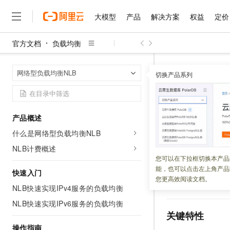
大模型
产品
解决方案
权益
定价
官方文档
负载均衡
大模型
产品
解决方案
权益
定价
云市场
伙伴
服务
了解阿里云
精选产品
精选解决方案
普惠上云
产品定价
精选商城
成为销售伙伴
售前咨询
为什么选择阿里云
千问AI平台
负载均衡
网
首页
网络型负载均衡NLB
了解云产品的定价详情
切换产品系列
大模型服务平台百炼
千问办公，解锁你的工作
普惠上云 官方力荐
分销伙伴
在线服务
网站建设
什么是云计算
大
大模型服务与应用平台
企业级Agent产品，直接
云服务器38元/年起，超
CLB四层
咨询伙伴
多端小程序
技术领先
云上成本管理
售后服务
千问大模型
Agency Agents：拥
官方推荐返现计划
大模型
大模型
精选产品
精选解决方案
Salesforce 国际版订阅
稳定可靠
产品概述
管理和优化成本
多元化、高性能、安全可靠
推荐新用户得奖励，单订单
更新时间：
2026-06-03
销售伙伴合作计划
自助服务
什么是网络型负载均衡NLB
友盟天域
安全合规
人工智能与机器学习
AI
文本生成
无影云电脑
HappyHorse 打造一
云工开物
相比于传统型负载
无影生态合作计划
在线服务
NLB计费概述
观测云
分析师报告
随时随地安全接入的云上超
高校专属算力普惠，学生认
计算
互联网应用开发
您可以在下拉框切换本产品
Qwen3.8-Max
超高性能的四层负
HOT
Salesforce On Alibaba C
工单服务
能，也可以点击左上角产品
智能体时代全能旗舰模型
Tuya 物联网平台阿里云
研究报告与白皮书
务在持续增长，同
快速入门
云解析DNS
快速拥有专属 OpenClaw
Consulting Partner 合
大数据
容器
您更高效阅读文档。
免费试用
例，来应对高并发
短信专区
NLB快速实现IPv4服务的负载均衡
蓝凌 OA
Qwen3.7-Plus
AI 大模型销售与服务生
现代化应用
存储
天池大赛
能看、能想、能动手的多模
NLB快速实现IPv6服务的负载均衡
云原生大数据计算服务 Max
解决方案免费试用 新老
电子合同
关键特性
面向分析的企业级SaaS模
最高领取价值200元试用
安全
网络与CDN
AI 算法大赛
Qwen3-VL-Plus
操作指南
畅捷通