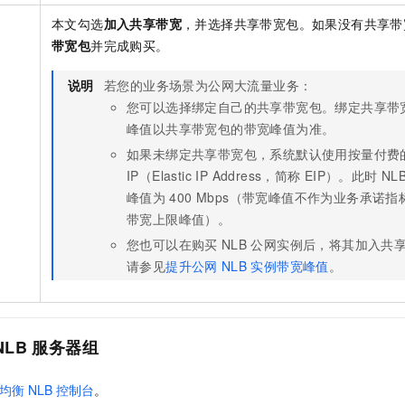
本文勾选
加入共享带宽
，并选择共享带宽包。如果没有共享带
带宽包
并完成购买。
说明
若您的业务场景为公网大流量业务：
您可以选择绑定自己的共享带宽包。绑定共享带
峰值以共享带宽包的带宽峰值为准。
宽
如果未绑定共享带宽包，系统默认使用按量付费
IP（Elastic IP Address，简称
EIP）。此时
NL
峰值为
400 Mbps（带宽峰值不作为业务承诺
带宽上限峰值）。
您也可以在购买
NLB
公网实例后，将其加入共
请参见
提升公网
NLB
实例带宽峰值
。
NLB
服务器组
均衡
NLB
控制台
。