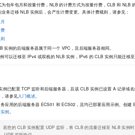
式为
包年包月和
按量付费，NLB
的计费方式为按量付费，CLB
和
NLB
的业务迁移
NLB
实例后，会产生计费变更。具体计费规则，请参见：
包月
付费
规则
B
实例的后端服务器属于同一个
VPC，且后端服务器相同。
实例可以迁移至
IPv4
或双栈的
NLB
实例，IPv6
的
CLB
实例只能迁移至
实例已配置
TCP
监听和后端服务器，且该
CLB
实例已设置
A
记录域名
作，请参见
入门概述
。
业务应用的后端服务器
ECS01
和
ECS02，且均已部署应用示例。创建
买实例
。
若您的
CLB
实例配置
UDP
监听，将
CLB
的流量迁移至
NLB
实例时
UDP
监听协议。