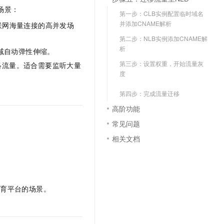
文戏情感细腻自然，动作戏激烈拳拳到肉，实现更强表演能力
支持中英文自由切换，具备更强的噪声鲁棒性
云聚AI 严选权益
场景：
SSL 证书
第一步：CLB实例配置临时域名
，一键激活高效办公新体验
精选AI产品，从模型到应用全链提效
并添加CNAME解析
联网海量连接的高并发场
堡垒机
AI 用量加速计划
第二步：NLB实例添加CNAME解
应用
防火墙
析
、识别商机，让客服更高效、服务更出色。
新老同享，达量后返
减自动弹性伸缩。
第三步：设置权重，开始流量灰
千问办公
主机安全
络流量。适合需要监听大量
NEW
度
的智能体编程平台
一站式AI生产力平台
AI 应用及服务市场
第四步：完成流量迁移
伶鹊
企业级人与Agent协作平台，接入和调度多个数字员工
智能客服平台，对话机器人、对话分析、智能外呼
高阶功能
AI 应用
常见问题
大模型服务平台百炼 - 全妙
大模型
应用创作平台
多模态内容创作工具，已接入 DeepSeek
相关文档
自然语言处理
数据标注
机器学习
教育平台的场景。
息提取
与 AI 智能体进行实时音视频通话
从文本、图片、视频中提取结构化的属性信息
构建支持视频理解的 AI 音视频实时通话应用