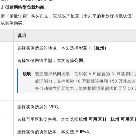
单击
创建网络型负载均衡
。
均衡（按量付费）
购买页面，完成以下配置（未列举的参数保持默认值
完成实例购买。
说明
选择实例所属的地域。本文选择
华东
1（杭州）
。
选择实例网络类型，本文选择
公网
。
说明
若您选择
私网
场景，使用双
VIP
配置的
NLB
实例可
型
处理能力，支持每秒
10
万新建连接和
150
万并发连
备自动弹性扩展能力，能够根据流量需求扩展至
50
选择实例所属的
VPC。
选择可用区和交换机。本文选择
杭州 可用区
H
、
杭州 可用区
选择实例的协议版本。本文选择
IPv4
。