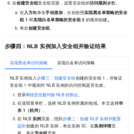
在
创建安全组
安全组页面，设置安全组的
访问规则
参数。
在
入方向
单击
手动添加
，分别按照
实现黑名单策略的安全
组
1
和
实现白名单策略的安全组
2
的规则创建
。
单击
创建安全组
。
步骤四：NLB
实例加入安全组并验证结果
实现黑名单访问策略
实现白名单访问策略
NLB
实例加入
步骤三：创建安全组
创建的安全组
1，并验证
安全组
1
中规则对
NLB
实例的访问控制是否生效。
登录
网络型负载均衡
NLB
控制台
。
在顶部菜单栏，选择
NLB
实例所属的地域。本文选择
华
东
1（杭州）
。
在
NLB
实例
页面，找到
步骤二：创建
NLB
实例并配置
监听
创建的
NLB
实例，单击实例
ID。在
实例详情
页
签，单击
安全组
页签。