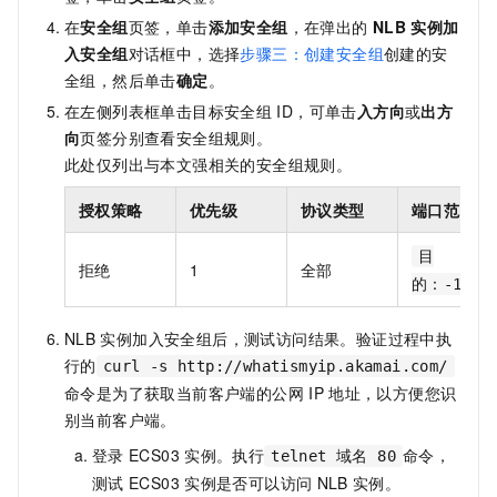
在
安全组
页签，单击
添加安全组
，在弹出的
NLB
实例加
入安全组
对话框中，选择
步骤三：创建安全组
创建的安
全组，然后单击
确定
。
在左侧列表框单击目标安全组
ID，可单击
入方向
或
出方
向
页签分别查看安全组规则。
此处仅列出与本文强相关的安全组规则。
授权策略
优先级
协议类型
端口范围
目
拒绝
1
全部
的：-1/-1
NLB
实例加入安全组后，测试访问结果。验证过程中执
行的
curl -s http://whatismyip.akamai.com/
命令是为了获取当前客户端的公网
IP
地址，以方便您识
别当前客户端。
登录
ECS03
实例。执行
命令，
telnet 域名 80
测试
ECS03
实例是否可以访问
NLB
实例。