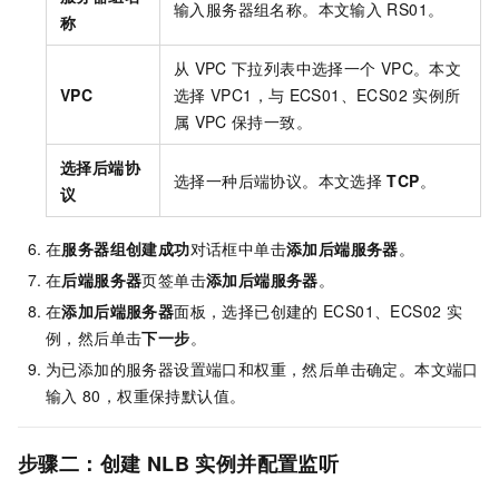
输入服务器组名称。本文输入
RS01。
称
从
VPC
下拉列表中选择一个
VPC。本文
VPC
选择
VPC1，与
ECS01、ECS02
实例所
属
VPC
保持一致。
选择后端协
选择一种后端协议。本文选择
TCP
。
议
在
服务器组创建成功
对话框中单击
添加后端服务器
。
在
后端服务器
页签单击
添加后端服务器
。
在
添加后端服务器
面板，选择已创建的
ECS01、ECS02
实
例，然后单击
下一步
。
为已添加的服务器设置端口和权重，然后单击确定。本文端口
输入
80，权重保持默认值。
步骤二：创建
NLB
实例并配置监听