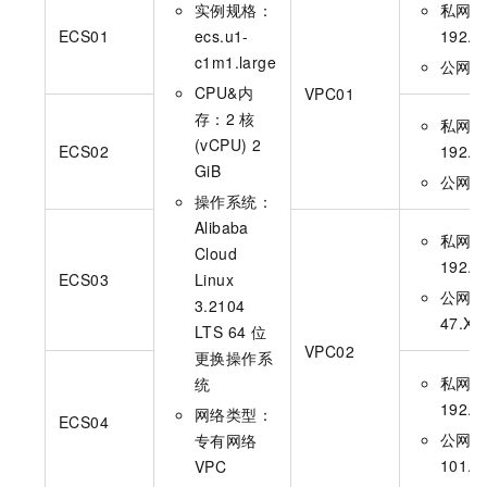
实例规格：
私网
ECS01
ecs.u1-
192.1
c1m1.large
公网
CPU&内
VPC01
存：2
核
私网
(vCPU) 2
ECS02
192.1
GiB
公网
操作系统：
Alibaba
私网
Cloud
192.1
ECS03
Linux
公网
3.2104
47.XX
LTS 64
位
VPC02
更换操作系
私网
统
192.1
网络类型：
ECS04
公网
专有网络
101.X
VPC