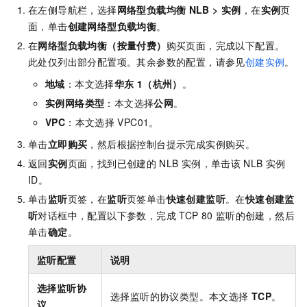
在左侧导航栏，选择
网络型负载均衡
NLB
>
实例
，在
实例
页
面，单击
创建网络型负载均衡
。
在
网络型负载均衡（按量付费）
购买页面，完成以下配置。
此处仅列出部分配置项。其余参数的配置，请参见
创建实例
。
地域
：本文选择
华东
1（杭州）
。
实例网络类型
：本文选择
公网
。
VPC
：本文选择
VPC01。
单击
立即购买
，然后根据控制台提示完成实例购买。
返回
实例
页面，找到已创建的
NLB
实例，单击该
NLB
实例
ID。
单击
监听
页签，在
监听
页签单击
快速创建监听
。在
快速创建监
听
对话框中，配置以下参数，完成
TCP 80
监听的创建，然后
单击
确定
。
监听配置
说明
选择监听协
选择监听的协议类型。本文选择
TCP
。
议