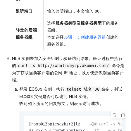
监听端口
输入监听端口，本文输入
80。
选择
服务器类型
及
服务器类型
下的服务
转发的后端
器组。
服务器组
本文选择
步骤一：创建服务器组
创建的
服务器组。
NLB
实例未加入安全组时，验证访问结果。验证过程中执行
的
命令是
curl -s http://whatismyip.akamai.com/
为了获取当前客户端的公网
IP
地址，以方便您识别当前客户
端。
登录
ECS03
实例，执行
命令，测试
telnet 域名 80
ECS03
实例是否可以访问
NLB
实例。
收到如下所示的回复报文，则表示访问成功。
[root@iZbp1esczkzr2jlz    ~]
# curl -s http:
47.xxx.55[root@iZbp1exxx    lz    ~]
# telne