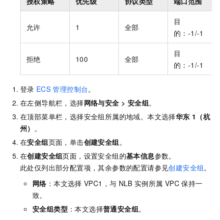
授权策略
优先级
协议类型
端口范围
目
允许
1
全部
的：-1/-1
目
拒绝
100
全部
的：-1/-1
登录
ECS
管理控制台
。
在左侧导航栏，选择
网络与安全
>
安全组
。
在顶部菜单栏，选择安全组所属的地域。本文选择
华东
1（杭
州）
。
在
安全组
页面，单击
创建安全组
。
在
创建安全组
页面，设置安全组的
基本信息
参数。
此处仅列出部分配置项，其余参数的配置请参见
创建安全组
。
网络
：本文选择
VPC1，与
NLB
实例所属
VPC
保持一
致。
安全组类型
：本文选择
普通安全组
。