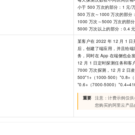
一个 AI 助手
即刻拥有 DeepSeek-R1 满血版
超强辅助，Bol
小于
500
万次的部分：1
元/
在企业官网、通讯软件中为客户提供 AI 客服
多种方案随心选，轻松解锁专属 DeepSeek
500
万次～1000
万次的部分：
1000
万次～5000
万次的部分：
5000
万次以上的部分：0.4
元
某客户在
2022
年
12
月
1
日
后，创建了端应用，并且给端
务，同时在
App 在端侧也
12
月
1
日定时探测任务和客
7000
万次探测，12
月
2
日凌
500*1+（1000-500）*0.8+（
*0.6+（7000-5000）*0.4=41
重要
注意：计费示例仅供
您购买的阿里云产品