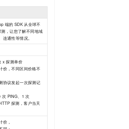
文戏情感细腻自然，动作戏激烈拳拳到肉，实现更强表演能力
支持中英文自由切换，具备更强的噪声鲁棒性
云聚AI 严选权益
SSL 证书
，一键激活高效办公新体验
精选AI产品，从模型到应用全链提效
堡垒机
AI 用量加速计划
p 端的
SDK
从全球不
应用
防火墙
、识别商机，让客服更高效、服务更出色。
新老同享，达量后返
的探测，让您了解不同地域
千问办公
主机安全
NEW
、连通性等情况。
的智能体编程平台
一站式AI生产力平台
AI 应用及服务市场
伶鹊
企业级人与Agent协作平台，接入和调度多个数字员工
智能客服平台，对话机器人、对话分析、智能外呼
数
x
探测单价
AI 应用
计价，不同区间价格不
大模型服务平台百炼 - 全妙
大模型
应用创作平台
多模态内容创作工具，已接入 DeepSeek
测协议发起一次探测记
自然语言处理
0
次
PING、1
次
数据标注
HTTP
探测，客户当天
机器学习
息提取
与 AI 智能体进行实时音视频通话
从文本、图片、视频中提取结构化的属性信息
构建支持视频理解的 AI 音视频实时通话应用
计价，
不同：