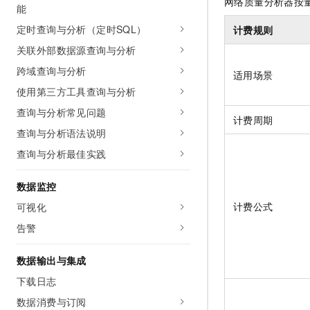
网络质量分析器按
能
AI 产品 免费试用
网络
安全
云开发大赛
Tableau 订阅
1亿+ 大模型 tokens 和 
定时查询与分析（定时SQL）
计费规则
可观测
入门学习赛
中间件
AI空中课堂在线直播课
关联外部数据源查询与分析
140+云产品 免费试用
大模型服务
上云与迁云
产品新客免费试用，最长1
跨域查询与分析
数据库
适用场景
生态解决方案
千问AI平台-Token Plan
使用第三方工具查询与分析
企业出海
大模型ACA认证体验
大数据计算
查询与分析常见问题
助力企业全员 AI 认知与能
行业生态解决方案
计费周期
政企业务
媒体服务
查询与分析语法说明
千问AI平台-模型体验
开发者生态解决方案
在线体验全尺寸、多种模态
查询与分析最佳实践
企业服务与云通信
AI 开发和 AI 应用解决
Happy 系列大模型
域名与网站
数据监控
计费公式
可视化
终端用户计算
告警
Serverless
大模型解决方案
数据输出与集成
开发工具
快速部署 Dify，高效搭建 
下载日志
迁移与运维管理
数据消费与订阅