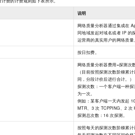
量计费的计费规则如下表所示。
服务生态伙伴
视觉 Coding、空间感知、多模态思考等全面升级
1M上下文，专为长程任务能力而生
云工开物
企业应用
Night Plan 支持 Qwen 3.8-Max
AI 办公
NEW
Red Hat
30+ 款产品免费体验
夜间 5 折，Qwen/Meoo/TokenPlan 客户专享
AI智能应用
说明
科研合作
ERP
堂（旗舰版）
SUSE
智能客服
网络质量分析器通过集成在 Ap
AI 应用构建
大模型原生
CRM
2个月
自动承接线索
同地域发起对域名或者 IP 
建站小程序
Qoder
大模型服务平台百炼-应用模版
OA 办公系统
HOT
NEW
运营商的真实用户的网络质量
面向真实软件
个人版上线、团队版降价；千问3.8-Max首发发尝鲜
丰富多元化的应用模版和解决方案
力提升
财税管理
模板建站
按日扣费。
万有无界
大模型服务平台百炼-智能体
400电话
定制建站
网络质量分析器费用=探测次
的模型效果
灵活可视化地构建企业级 Agent
方案
广告营销
模板小程序
（目前按照探测次数阶梯累计
秒悟
人工智能平台 PAI
同，分段计价后进行合计。）
定制小程序
云端极速 AI 
新一代 AI 视频生成模型，深度适配广告营销等场景
AI Native 的算法工程平台，一站式完成建模、训练、推理服务部署
探测次数：一个客户端一种探
APP 开发
为一次。
例如：某客户端一天内发起
1
建站系统
MTR、3
次
TCPPING、2
次
探测总次数：16
次探测。
AI 应用
10分钟微调：让0.6B模型媲美235B模型
多模态数据信
依托云原生高可用架构,实现Dify私有化部署
用1%尺寸在特定领域达到大模型90%以上效果
按照每天的探测次数阶梯累计
每天探测次数在不同区间价格