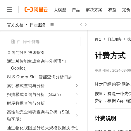
存储冗余
大模型
产品
解决方案
权益
定价
修改与删除日志数据
日志服务软删除
官方文档
日志服务
数据可靠性
大模型
产品
解决方案
权益
定价
云市场
伙伴
服务
了解阿里云
精选产品
精选解决方案
普惠上云
产品定价
精选商城
成为销售伙伴
售前咨询
为什么选择阿里云
千问AI平台
日志服务
技
首页
了解云产品的定价详情
查询与分析
大模型服务平台百炼
千问办公，解锁你的工作
普惠上云 官方力荐
分销伙伴
在线服务
网站建设
什么是云计算
大
大模型服务与应用平台
企业级Agent产品，直接
云服务器38元/年起，超
查询与分析快速指引
计费方式
咨询伙伴
多端小程序
技术领先
云上成本管理
通过AI智能生成查询与分析语句
售后服务
千问大模型
Agency Agents：拥
官方推荐返现计划
大模型
大模型
精选产品
精选解决方案
Salesforce 国际版订阅
稳定可靠
（Copilot）
管理和优化成本
多元化、高性能、安全可靠
推荐新用户得奖励，单订单
更新时间：
2024-08-06
销售伙伴合作计划
自助服务
SLS Query Skill 智能查询分析日志
友盟天域
安全合规
人工智能与机器学习
AI
文本生成
无影云电脑
HappyHorse 打造一
云工开物
针对已经购买“网络
无影生态合作计划
在线服务
索引模式查询与分析
观测云
分析师报告
随时随地安全接入的云上超
高校专属算力普惠，学生认
计算
互联网应用开发
Qwen3.8-Max
HOT
按量计费是一种先使
扫描模式查询与分析（Scan）
Salesforce On Alibaba C
工单服务
智能体时代全能旗舰模型
Tuya 物联网平台阿里云
研究报告与白皮书
云解析DNS
快速拥有专属 OpenClaw
费后，根据
App
端
Consulting Partner 合
大数据
容器
时序数据查询与分析
免费试用
短信专区
蓝凌 OA
Qwen3.7-Plus
AI 大模型销售与服务生
高性能完全精确查询与分析（SQL
现代化应用
存储
天池大赛
能看、能想、能动手的多模
计费说明
云原生大数据计算服务 Max
解决方案免费试用 新老
独享版）
电子合同
面向分析的企业级SaaS模
最高领取价值200元试用
安全
网络与CDN
AI 算法大赛
Qwen3-VL-Plus
通过物化视图提升超大规模数据执行性
畅捷通