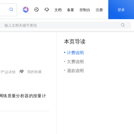
文档
备案
控制台
注册
登录
输入文档关键字查找
验
作计划
器
AI 活动
专业服务
服务伙伴合作计划
开发者社区
加入我们
服务平台百炼
阿里云 OPC 创新助力计划
本页导读
（1）
一站式生成采购清单，支持单品或批量购买
S
io：打造专属 AI 语音助手
S产品伙伴计划（繁花）
峰会
造的大模型服务与应用开发平台
轻量应用服务器
一句话生成原生可编辑精美 PPT 文稿
AI 生产力先锋
Al MaaS 服务伙伴赋能合作
域名
博文
Careers
至高可申请百万元
计费说明
性可伸缩的云计算服务
开启高性价比 AI 编程新体验
Qwen-Audio-3.0-Realtime 端到端实时语音角色扮演
输入一句话想法, 轻松生成专业的 PPT
先锋实践拓展 AI 生产力的边界
快速构建应用程序和网站，即刻迈出上云第一步
Token 补贴，五大权
计划
海大会
伙伴信用分合作计划
商标
问答
社会招聘
欠费说明
益加速 OPC 成功
S
eek-V4-Pro
数字证书管理服务（原SSL证书）
一键部署幻兽帕鲁游戏服务器
飞天发布时刻
HOT
划
备案
电子书
校园招聘
退款说明
pSeek-V4-Pro
视频创作，一键激活电商全链路生产力
全托管，含MySQL、PostgreSQL、SQL Server、MariaDB多引擎
实现全站HTTPS，呈现可信的WEB访问
一键购买专属联机服务器，轻松开启游戏
所见，即是所愿
我的收藏
产品详情
更多支持
划
公司注册
镜像站
视频生成
语音识别与合成
专属 QwenPaw
短信服务
漫剧工坊：一站式动画创作平台
AI 实训营
HOT
合作伙伴培训与认证
划
上云迁移
的智能体编程平台
站生成，高效打造优质广告素材
从聊天伙伴进化为能主动干活的本地数字员工
快速生产连贯的高质量长漫剧
从基础到进阶，Agent 创客手把手教你
国内短信简单易用，安全可靠，秒级触达，全球覆盖200+国家和地区。
e-1.1-T2V
Qwen3-TTS-Flash
lScope
我要反馈
通网络质量分析器的按量计
查询合作伙伴
畅细腻的高质量视频
离线语音合成大模型，多语言方言自适应，低延迟高稳定
n Alibaba Cloud ISV 合作
代维服务
olarDB
建企业门户网站
大数据开发治理平台 DataWorks
10 分钟搭建微信、支付宝小程序
创新加速
ope
登录合作伙伴管理后台
我要建议
站，无忧落地极速上线
以可视化方式快速构建移动和 PC 门户网站
100%兼容MySQL、PostgreSQL，兼容Oracle，支持集中和分布式
高效部署网站，快速应用到小程序
Data Agent 驱动的一站式 Data+AI 开发治理平台
e-1.1-I2V
Cosyvoice-V3-Flash
安全
畅自然，细节丰富
高表现力语音合成大模型，语音克隆听感自然
我要投诉
上云场景组合购
伴
边界网络安全防护产品
漫剧创作，剧本、分镜、视频高效生成
覆盖90%+业务场景，专享组合折扣价
2V
VPN
Fun-ASR