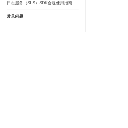
日志服务（SLS）SDK合规使用指南
常见问题
为什么选择阿里云
大模型
产品和定
什么是云计算
千问大模型
全部产品
全球基础设施
大模型服务
免费试用
技术领先
AI应用构建
产品动态
稳定可靠
产品定价
安全合规
配置报价