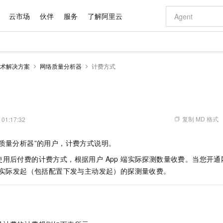
云市场
伙伴
服务
了解阿里云
AI 特惠
数据与 API
成为产品伙伴
企业增值服务
最佳实践
价格计算器
AI 场景体
基础软件
产品伙伴合
阿里云认证
市场活动
配置报价
大模型
术解决方案
网络质量分析器
计费方式
自助选配和估算价格
新方式
域名与网站
睿译宝，AI翻译排版一步到位
智启 AI 普惠权益
产品生态集成认证中心
企业支持计划
云上春晚
千问官方 MaaS 平台，为开发者和 Agent 而生，新用户赠送 1 亿 + tokens 额度
云服务器 EC
Qwen Aud
AI Coding
阿里云Maa
2026 阿里云
为企业打
数据集
Windows
大模型认证
模型
NEW
NEW
交付可用成果
值低价云产品抢先购
提供智能易用的域名与建站服务
上传文档即自动完成翻译和格式还原
至高享 1亿+免费 tokens，加速 Al 应用落地
安全可靠、弹
智能编程，一键
产品生态伙伴
专家技术服务
云上奥运之旅
弹性计算合作
阿里云中企出
手机三要素
宝塔 Linux
全部认证
价格优势
有专属领域专家
对象存储 OSS
GLM-5.2：长任务时代开源旗舰模型
阿里云 OPC 创新助力计划
云数据库 RD
即刻拥有 DeepS
AI 电商营销
产品生态伙伴工作台
企业增值服务台
云栖战略参考
云存储合作计
云栖大会
身份实名认证
CentOS
训练营
推动算力普惠，释放技术红利
的大模型服务
最高返9万
多领域专家智能体,一键组建 AI 虚拟交付团队
至高百万元 Token 补贴，加速一人公司成长
稳定、安全、高性价比、高性能的云存储服务
真正可用的 1M 上下文,一次完成代码全链路开发
轻松解锁专属 Dee
从图文生成到
复制 MD 格式
 01:17:32
云上的中国
数据库合作计
活动全景
短信
Docker
图片和
站式影视创作平台
人工智能平台 PAI
Hermes Agent，打造自进化智能体
Token Plan 模型订阅计划
Qoder
5 分钟轻松部署
AI 广告创作
企业成长
大模型
NEW
信息公告
质量分析器”的用户，计费方式说明。
看见新力量
云网络合作计
OCR 文字识别
JAVA
级电脑
证享300元代金券
可视化编排打通从文字构思到成片全链路闭环
一站式AI开发、训练和推理服务
自主进化，持久记忆，越用越聪明
Qwen3.8-Max 首发尝鲜，限时加量 10 倍，夜间低至2折
面向真实软件
图文、视频一
Kimi-K3
HappyHors
NEW
魔搭 Mode
用后付费的计费方式，根据用户 App 端实际探测数量收费。当您开
loud
服务实践
官网公告
Kimi 最新旗舰模型，长程编程与推理利器
让文字生成流
金融模力时刻
Salesforce O
版
发票查验
全能环境
Qoder CN
Claude Code + GStack 打造工程团队
千问办公，限时限量积分加倍
云原生数据库 P
低代码高效构
AI 建站
NEW
实际发起（包括配置下发与主动发起）的探测量收费。
作计划
计划
创新中心
魔搭 ModelSc
健康状态
让AI从“聊天伙伴”进化为能干活的“数字员工”
覆盖公网/内网、递归/权威、移动APP等全场景解析服务
安装技能 GStack，拥有专属 AI 工程团队
你的AI工作搭子，覆盖日常办公高频场景
基于千问大模型等，支持代码智能生成、研发智能问答
0 代码专业建
客户案例
天气预报查询
操作系统
Deepseek-v4-pro
HappyHors
态合作计划
态智能体模型
旗舰 MoE 大模型，百万上下文与顶尖推理能力
图生视频，流
Compute
同享
容器服务 Kubernetes 版 ACK
万小智 AI 建站低至 15元/月
云防火墙
AI 短剧/漫剧
快递物流查询
WordPress
成为服务伙
高校合作
式云数据仓库
点，立即开启云上创新
提供一站式管理容器应用的 K8s 服务
送.CN域名，送备案服务码
云原生的云上
AI助力短剧
GLM-5.2
Wan2.7-T
Ubuntu