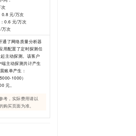
t.diy 一步搞定创意建站
构建大模型应用的安全防护体系
万次
通过自然语言交互简化开发流程,全栈开发支持
通过阿里云安全产品对 AI 应用进行安全防护
0.8
元/万次
0.6
元/万次
/万次
开通了网络质量分析器
应用配置了定时探测任
会发起主动探测。该客户
户端主动探测共计产生
晨账单产生：
5000-1000）
00
元。
参考，实际费用请以
的购买页面为准。