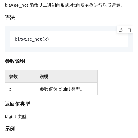
bitwise_not
函数以二进制的形式对
x
的所有位进行取反运算。
语法
bitwise_not(x)
参数说明
参数
说明
x
参数值为
bigint
类型。
返回值类型
bigint
类型。
示例