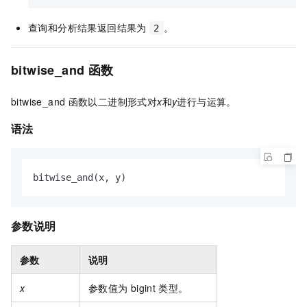
查询和分析结果返回结果为
。
2
bitwise_and
函数
bitwise_and
函数以二进制形式对
x
和
y
进行与运算。
语法
bitwise_and(x, y)
参数说明
参数
说明
x
参数值为
bigint
类型。