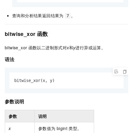
查询和分析结果返回结果为
。
7
bitwise_xor
函数
bitwise_xor
函数以二进制形式对
x
和
y
进行异或运算。
语法
bitwise_xor(x, y)
参数说明
参数
说明
x
参数值为
bigint
类型。