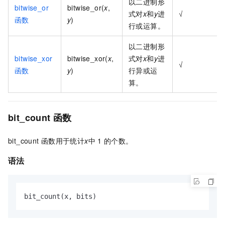
以二进制形
bitwise_or
bitwise_or(
x
,
式对
x
和
y
进
√
函数
y
)
行或运算。
以二进制形
bitwise_xor
bitwise_xor(
x
,
式对
x
和
y
进
√
函数
y
)
行异或运
算。
bit_count
函数
bit_count
函数用于统计
x
中
1
的个数。
语法
bit_count(x, bits)