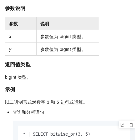
参数说明
参数
说明
x
参数值为
bigint
类型。
y
参数值为
bigint
类型。
返回值类型
bigint
类型。
示例
以二进制形式对数字
3
和
5
进行或运算。
查询和分析语句
* | SELECT bitwise_or(3, 5)