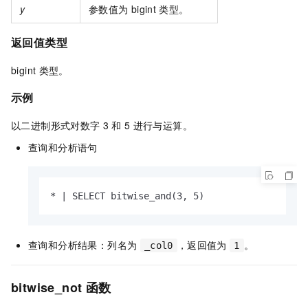
y
参数值为
bigint
类型。
返回值类型
bigint
类型。
示例
以二进制形式对数字
3
和
5
进行与运算。
查询和分析语句
* | SELECT bitwise_and(3, 5)
查询和分析结果：列名为
，返回值为
。
_col0
1
bitwise_not
函数