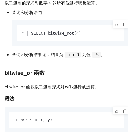
以二进制的形式对数字
4
的所有位进行取反运算。
查询和分析语句
* | SELECT bitwise_not(4)
查询和分析结果返回结果为
列值
。
_col0
-5
bitwise_or
函数
bitwise_or
函数以二进制形式对
x
和
y
进行或运算。
语法
bitwise_or(x, y)