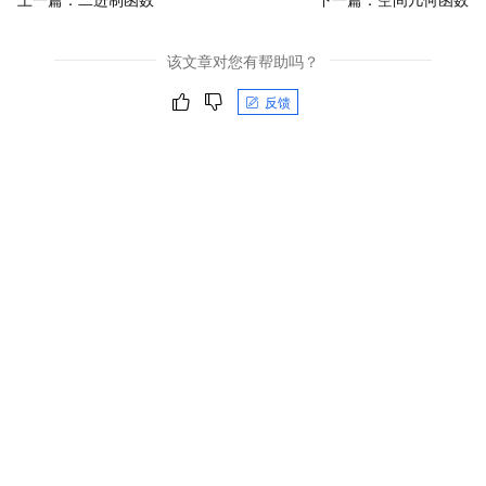
该文章对您有帮助吗？
反馈