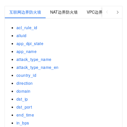
互联网边界防火墙
NAT边界防火墙
VPC边界防火墙
acl_rule_id
aliuid
app_dpi_state
app_name
attack_type_name
attack_type_name_en
country_id
direction
domain
dst_ip
dst_port
end_time
in_bps