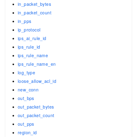
in_packet_bytes
in_packet_count
in_pps
ip_protocol
ips_ai_rule_id
ips_rule_id
ips_rule_name
ips_rule_name_en
log_type
loose_allow_acl_id
new_conn
out_bps
out_packet_bytes
out_packet_count
out_pps
region_id