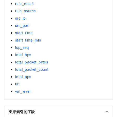
rule_result
rule_source
src_ip
src_port
start_time
start_time_min
tcp_seq
total_bps
total_packet_bytes
total_packet_count
total_pps
url
vul_level
支持索引的字段