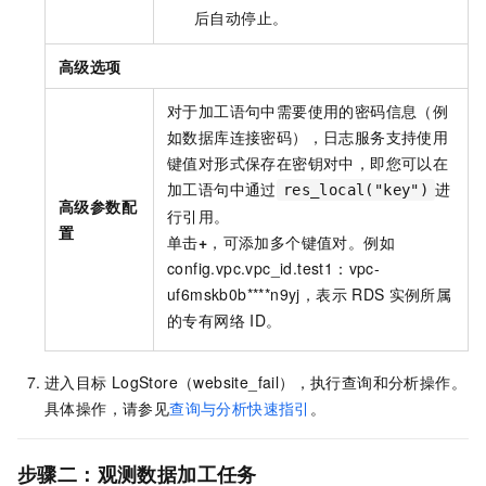
后自动停止。
高级选项
对于加工语句中需要使用的密码信息（例
如数据库连接密码），日志服务支持使用
键值对形式保存在密钥对中，即您可以在
加工语句中通过
进
res_local("key")
高级参数配
行引用。
置
单击
+
，可添加多个键值对。例如
config.vpc.vpc_id.test1：vpc-
uf6mskb0b****n9yj，表示
RDS
实例所属
的专有网络
ID。
进入目标
LogStore（website_fail），执行查询和分析操作。
具体操作，请参见
查询与分析快速指引
。
步骤二：观测数据加工任务