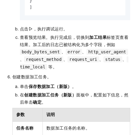
}
]
点击
▷
，执行调试运行。
查看预览结果。执行完成后，切换到
加工结果
标签页查看
结果。加工后的日志已被结构化为多个字段，例如
、
、
body_bytes_sent
error
http_user_agent
、
、
、
、
request_method
request_uri
status
等。
time_local
创建数据加工任务。
单击
保存数据加工（新版）
。
在
创建数据加工任务（新版）
面板中，配置如下信息，然
后单击
确定
。
参数
说明
任务名称
数据加工任务的名称。