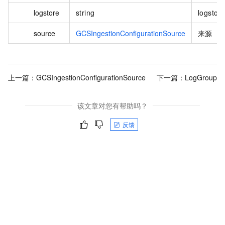
logstore
string
logstor
source
GCSIngestionConfigurationSource
来源
上一篇：
GCSIngestionConfigurationSource
下一篇：
LogGroup
该文章对您有帮助吗？
反馈