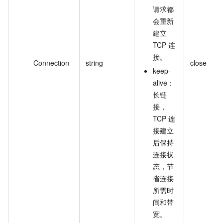
请求都
会重新
建立
TCP 连
接。
Connection
string
close
keep-
alive：
长链
接，
TCP 连
接建立
后保持
连接状
态，节
省连接
所需时
间和带
宽。