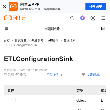
打开 APP
日志服务
日志服务
开发参考
API参考
数据结构
首页
ETLConfigurationSink
ETLConfigurationSink
更新时间：
2025-09-15 06:28:32
复制 MD 格式
我的收藏
产品详情
名称
类型
描述
object
ETLS