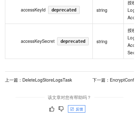
授权
accessKeyId
string
Logs
deprecated
Acce
授权
Logs
accessKeySecret
string
deprecated
Acce
Secre
上一篇：
DeleteLogStoreLogsTask
下一篇：
EncryptConf
该文章对您有帮助吗？
反馈