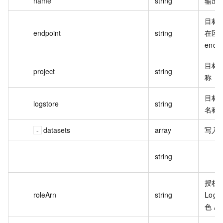
name
string
输出
目标 P
endpoint
string
在区
endpo
目标 P
project
string
称
目标 L
logstore
string
名称
datasets
array
写入
string
授权
roleArn
string
Logs
色 A