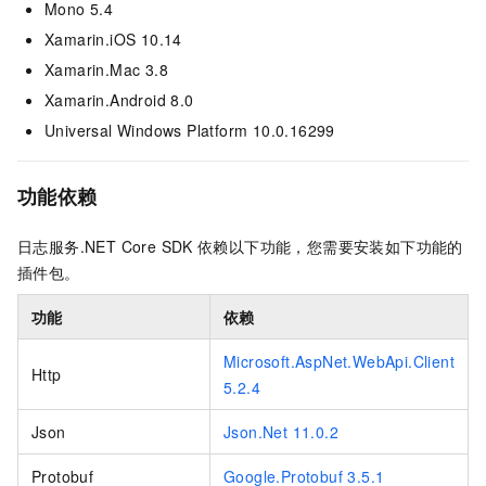
Mono 5.4
Xamarin.iOS 10.14
Xamarin.Mac 3.8
Xamarin.Android 8.0
Universal Windows Platform 10.0.16299
功能依赖
日志服务.NET Core SDK
依赖以下功能，您需要安装如下功能的
插件包。
功能
依赖
Microsoft.AspNet.WebApi.Client
Http
5.2.4
Json
Json.Net 11.0.2
Protobuf
Google.Protobuf 3.5.1