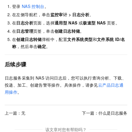
登录
NAS
控制台
。
在左侧导航栏，单击
监控审计
>
日志分析
。
在
日志分析
页面，选择
通用型
NAS
或
极速型
NAS
页签。
在
日志管理
页签，单击
创建日志转储
。
在
创建日志转储
弹框中，配置
文件系统类型
和
文件系统
ID/名
称
，然后单击
确定
。
后续步骤
日志服务采集到
NAS
访问日志后，您可以执行查询分析、下载、
投递、加工、创建告警等操作。具体操作，请参见
云产品日志通
用操作
。
上一篇：无
下一篇：
什么是日志服务
该文章对您有帮助吗？