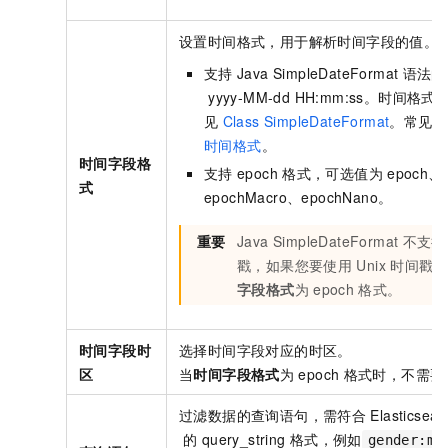
设置时间格式，用于解析时间字段的值。
支持
Java SimpleDateFormat
语法的
yyyy-MM-dd HH:mm:ss。时间
见
Class SimpleDateFormat
。常见的
时间格式
。
时间字段格
支持
epoch
格式，可选值为
epoch、e
式
epochMacro、epochNano。
重要
Java SimpleDateFormat
不支持
戳，如果您要使用
Unix
时间戳，
字段格式
为
epoch
格式。
时间字段时
选择时间字段对应的时区。
区
当
时间字段格式
为
epoch
格式时，不需要
过滤数据的查询语句，需符合
Elasticsea
的
query_string
格式，例如
gender:ma