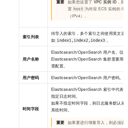
重要
如果您设置了
VPC
实例
ID
，则
置
为对应
ECS
实例的
IP
host
（IPv4）。
待导入的索引，多个索引之间使用英文逗号
索引列表
如
。
index1,index2,index3
Elasticsearch/OpenSearch
用户名。仅当
用户名称
Elasticsearch/OpenSearch
集群需要用户
需配置。
用户密码
Elasticsearch/OpenSearch
用户密码。
Elasticsearch/OpenSearch
索引中代表时
指定日志时间。
如果不指定时间字段，则日志服务默认采
时间字段
系统时间。
重要
如果要进行增量导入，则必须设