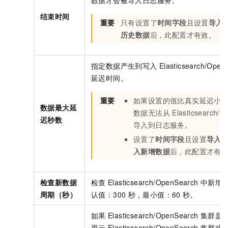
数据才会被导入日志服务。
结束时间
重要
只有设置了
时间字段
且设置
导入
历史数据
后，此配置才有效。
指定数据产生到写入
Elasticsearch/Open
延迟时间。
重要
如果设置的值比真实延迟小
数据最大延
数据无法从
Elasticsearch/
迟秒数
导入到日志服务。
设置了
时间字段
且设置
导入
入新增数据
后，此配置才有
检查新数据
检查
Elasticsearch/OpenSearch
中新增
周期（秒）
认值：300
秒，最小值：60
秒。
如果
Elasticsearch/OpenSearch
集群是
里云
Elasticsearch/OpenSearch
集群或