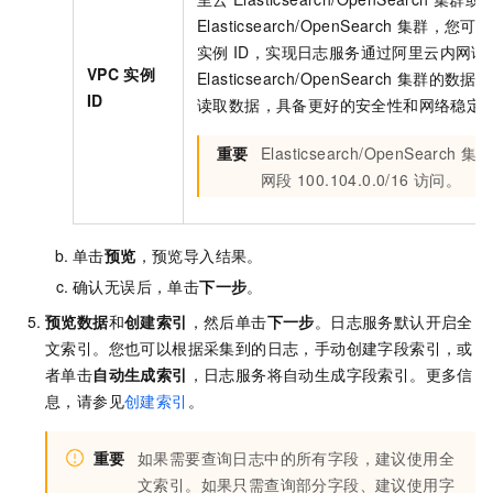
Elasticsearch/OpenSearch
集群，您可以
实例
ID，实现日志服务通过阿里云内网读
VPC
实例
Elasticsearch/OpenSearch
集群的数据。
ID
读取数据，具备更好的安全性和网络稳定
重要
Elasticsearch/OpenSearch
集群
网段
100.104.0.0/16
访问。
单击
预览
，预览导入结果。
确认无误后，单击
下一步
。
预览数据
和
创建索引
，然后单击
下一步
。日志服务默认开启全
文索引。您也可以根据采集到的日志，手动创建字段索引，或
者单击
自动生成索引
，日志服务将自动生成字段索引。更多信
息，请参见
创建索引
。
重要
如果需要查询日志中的所有字段，建议使用全
文索引。如果只需查询部分字段、建议使用字