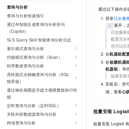
查询与分析
通过以下操作步
查询与分析快速指引
登录
日志服
通过AI智能生成查询与分析语句
展开，
（Copilot）
日志服务
配置完全
SLS Query Skill 智能查询分析日志
也可以任
索引模式查询与分析
在
机器组配
扫描模式查询与分析（Scan）
在
创建机器
时序数据查询与分析
机器组
，等
高性能完全精确查询与分析（SQL
如果安装
独享版）
安装后，您
通过物化视图提升超大规模数据执行性
域，查看
心
能
定时查询与分析（定时SQL）
批量安装
Logtai
关联外部数据源查询与分析
跨域查询与分析
批量安装
Logtail