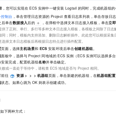
骤，您可以实现在
ECS
实例中一键安装
Logtail
的同时，完成机器组的
务控制台
，单击管理日志资源的
Project
查看日志库列表，单击存放日
之后单击
数据接入
后的
，在弹框中选择文本日志接入模板，单击
立
提供了正则、单行、多行等多种文本日志接入模板，各模板之间除了日志
相同；同时，模板内支持添加、删除日志解析插件。此处您可以根据采集
意选择文本日志模板后再根据日志特点进行插件配置。
置
页面，选择
主机场景
和
ECS
安装环境后单击
创建机器组
。
组
面板中，选择与
Project
同地域的
ECS
实例（ECS
实例可以选择多台
待安装完成，配置机器组
名称
并单击确定。
失败或一直处于等待中，请检查
ECS
地域是否与
Project
相同。
可前往
资源
>
>
>
机器组
页面，单击新建的机器组，在
机器组配置
跳
状态。如果心跳为
OK
则表示创建成功。
l
有如下两种方式：