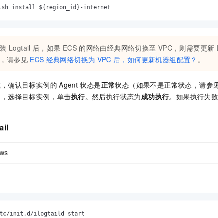
.sh install ${region_id}-internet
装
Logtail
后，如果
ECS
的网络由经典网络切换至
VPC，则需要更新
，请参见
ECS
经典网络切换为
VPC
后，如何更新机器组配置？
。
域，确认目标实例的
Agent
状态是
正常
状态（如果不是正常状态，请参
），选择目标实例，单击
执行
。然后执行状态为
成功执行
。如果执行失
。
ail
ws
tc/init.d/ilogtaild start