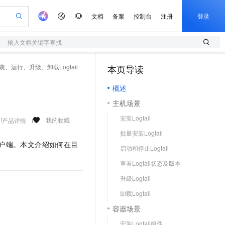
文档
备案
控制台
注册
登录
输入文档关键字查找
验
作计划
器
AI 活动
专业服务
服务伙伴合作计划
开发者社区
加入我们
服务平台百炼
阿里云 OPC 创新助力计划
装、运行、升级、卸载Logtail
本页导读
（1）
一站式生成采购清单，支持单品或批量购买
S
可编辑精美 PPT 文稿
S产品伙伴计划（繁花）
峰会
造的大模型服务与应用开发平台
轻量应用服务器
Agency Agents：拥有专属领域专家
AI 生产力先锋
Al MaaS 服务伙伴赋能合作
域名
博文
Careers
至高可申请百万元
概述
性可伸缩的云计算服务
 轻松生成专业的 PPT
开启高性价比 AI 编程新体验
先锋实践拓展 AI 生产力的边界
快速构建应用程序和网站，即刻迈出上云第一步
多领域专家智能体,一键组建 AI 虚拟交付团队
Token 补贴，五大权
计划
海大会
伙伴信用分合作计划
商标
问答
社会招聘
主机场景
益加速 OPC 成功
S
帕鲁游戏服务器
数字证书管理服务（原SSL证书）
HappyHorse 打造一站式影视创作平台
飞天发布时刻
HOT
划
备案
电子书
校园招聘
安装Logtail
联机服务器，轻松开启游戏
视频创作，一键激活电商全链路生产力
全托管，含MySQL、PostgreSQL、SQL Server、MariaDB多引擎
实现全站HTTPS，呈现可信的WEB访问
所见，即是所愿
可视化编排打通从文字构思到成片全链路闭环
我的收藏
产品详情
更多支持
划
公司注册
镜像站
批量安装Logtail
视频生成
语音识别与合成
 智能体与工作流应用
短信服务
漫剧工坊：一站式动画创作平台
AI 实训营
户端。本文介绍如何在目
合作伙伴培训与认证
启动和停止Logtail
划
上云迁移
的智能体编程平台
站生成，高效打造优质广告素材
通过阿里云百炼高效搭建AI应用,助力高效开发
快速生产连贯的高质量长漫剧
从基础到进阶，Agent 创客手把手教你
国内短信简单易用，安全可靠，秒级触达，全球覆盖200+国家和地区。
e-1.1-T2V
Qwen3-TTS-Flash
lScope
我要反馈
查询合作伙伴
查看Logtail状态及版本
畅细腻的高质量视频
离线语音合成大模型，多语言方言自适应，低延迟高稳定
n Alibaba Cloud ISV 合作
代维服务
olarDB
建企业门户网站
大数据开发治理平台 DataWorks
10 分钟搭建微信、支付宝小程序
升级Logtail
创新加速
ope
登录合作伙伴管理后台
我要建议
站，无忧落地极速上线
以可视化方式快速构建移动和 PC 门户网站
100%兼容MySQL、PostgreSQL，兼容Oracle，支持集中和分布式
高效部署网站，快速应用到小程序
Data Agent 驱动的一站式 Data+AI 开发治理平台
e-1.1-I2V
Cosyvoice-V3-Flash
卸载Logtail
安全
畅自然，细节丰富
高表现力语音合成大模型，语音克隆听感自然
我要投诉
上云场景组合购
伴
容器场景
边界网络安全防护产品
漫剧创作，剧本、分镜、视频高效生成
覆盖90%+业务场景，专享组合折扣价
2V
VPN
Fun-ASR
安装Logtail组件