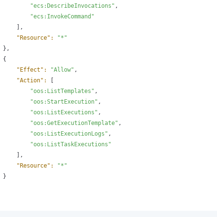
"ecs:DescribeInvocations"
,

"ecs:InvokeCommand"
     ],

"Resource":
"*"
 },

 {

"Effect":
"Allow"
,

"Action":
 [

"oos:ListTemplates"
,

"oos:StartExecution"
,

"oos:ListExecutions"
,

"oos:GetExecutionTemplate"
,

"oos:ListExecutionLogs"
,

"oos:ListTaskExecutions"
     ],

"Resource":
"*"
 }
