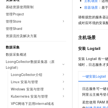
主机场景
：适
AI 产品 免费试用
网络
安全
云开发大赛
基础资源使用限制
容器场景
：基
Tableau 订阅
1亿+ 大模型 tokens 和 
管理Project
可观测
入门学习赛
中间件
AI空中课堂在线直播课
请根据您的服务器
140+云产品 免费试用
大模型服务
管理Store
成对应环境的安装
上云与迁云
产品新客免费试用，最长1
数据库
管理Shard
生态解决方案
千问AI平台-Token Plan
企业出海
大模型ACA认证体验
大数据计算
资源流控及解决方案
主机场景
助力企业全员 AI 认知与能
行业生态解决方案
政企业务
媒体服务
千问AI平台-模型体验
数据采集
安装
Logtail
开发者生态解决方案
在线体验全尺寸、多种模态
数据采集概述
企业服务与云通信
AI 开发和 AI 应用解决
安装
Logtail
有一
Happy 系列大模型
LoongCollector数据采集器（原
域时，日志服务才
域名与网站
Logtail）
终端用户计算
LoongCollector介绍
一键安装Logtail
Linux 安装与管理
Serverless
大模型解决方案
日志服务可一键
Windows 安装与管理
开发工具
阿里云主账号登
快速部署 Dify，高效搭建 
Kubernetes 安装与管理
若您使用
RAM
迁移与运维管理
VPC网络下启用internal域名
您
创建
RAM
用