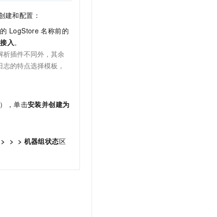
创建和配置：
志的
LogStore
名称前的
即接入
。
解析插件不同外，其余
日志的特点选择模板，
），单击
安装并创建为
>
>
>
机器组状态
区