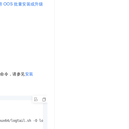
用
OOS
批量安装或升级
：
装命令，请参见
安装
ux64/logtail.sh -O logtail.sh
