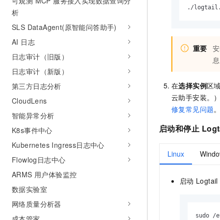
可观测 MCP 服务接入实现数据查询分
./logtail
析
SLS DataAgent(原智能问答助手)
AI 日志
重要
安
日志审计（旧版）
息
日志审计（新版）
在
选择实例
区
第三方日志分析
云助手安装。
CloudLens
修复常见问题
智能异常分析
启动和停止
Logt
K8s事件中心
Kubernetes Ingress日志中心
Linux
Windo
Flowlog日志中心
ARMS 用户体验监控
启动
Logtail
数据实验室
网络质量分析器
sudo /e
成本管家