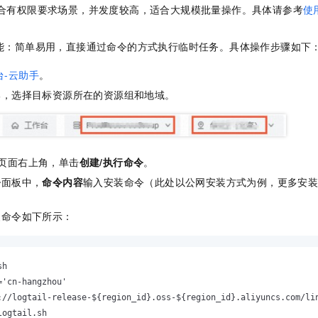
合有权限要求场景，并发度较高，适合大规模批量操作。具体请参考
使
能：简单易用，直接通过命令的方式执行临时任务。具体操作步骤如下
台-云助手
。
部，选择目标资源所在的资源组和地域。
页面右上角，单击
创建/执行命令
。
令
面板中，
命令内容
输入安装命令（此处以公网安装方式为例，更多安
装命令如下所示：
sh
='cn-hangzhou'

://logtail-release-${region_id}.oss-${region_id}.aliyuncs.com/lin
ogtail.sh
