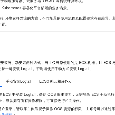
用于物理服务器、云服务器（ECS）等传统计算环境。
服务生态伙伴
视觉 Coding、空间感知、多模态思考等全面升级
1M上下文，专为长程任务能力而生
云工开物
企业应用
Night Plan 支持 Qwen 3.8-Max
AI 办公
NEW
于
Kubernetes
容器化平台部署的业务场景。
Red Hat
30+ 款产品免费体验
夜间 5 折，Qwen/Meoo/TokenPlan 客户专享
AI智能应用
科研合作
ERP
堂（旗舰版）
SUSE
运行环境选择对应的方案，不同场景的使用流程及配置要求存在差异。
智能客服
AI 应用构建
大模型原生
CRM
配置。
2个月
自动承接线索
建站小程序
Qoder
大模型服务平台百炼-应用模版
OA 办公系统
HOT
NEW
面向真实软件
个人版上线、团队版降价；千问3.8-Max首发发尝鲜
丰富多元化的应用模版和解决方案
力提升
财税管理
模板建站
万有无界
大模型服务平台百炼-智能体
400电话
定制建站
的模型效果
灵活可视化地构建企业级 Agent
方案
广告营销
模板小程序
键安装与手动安装两种方式，当且仅当您使用的是
ECS
机器，且
ECS
秒悟
人工智能平台 PAI
支持一键安装
Logtail。否则请使用手动方式安装
Logtail。
定制小程序
云端极速 AI 
新一代 AI 视频生成模型，深度适配广告营销等场景
AI Native 的算法工程平台，一站式完成建模、训练、推理服务部署
APP 开发
手动安装Logtail
ECS金融云和政务云
建站系统
在
ECS
中安装
Logtail，借助
OOS
编排能力，无需登录
ECS
手动执行
录，默认拥有所有操作权限，可直接进行相关操作。
AI 应用
10分钟微调：让0.6B模型媲美235B模型
多模态数据信
依托云原生高可用架构,实现Dify私有化部署
用1%尺寸在特定领域达到大模型90%以上效果
用户登录，请联系主账号授予操作
OOS
资源的权限，主账号可以通过
户及授权
：