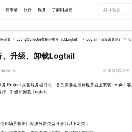
云市场
伙伴
服务
了解阿里云
AI 特惠
数据与 API
成为产品伙伴
企业增值服务
最佳实践
价格计算器
AI 场景体
基础软件
产品伙伴合
阿里云认证
市场活动
配置报价
大模型
据采集
LoongCollector数据采集器（原Logtail）
Logtail（旧版采集器）
安
自助选配和估算价格
步到位
域名与网站
智启 AI 普惠权益
产品生态集成认证中心
企业支持计划
云上春晚
Qwen Audio：打造专属 AI 语音助手
千问官方 MaaS 平台，为开发者和 Agent 而生，新用户赠送 1 亿 + tokens 额度
云服务器 EC
一句话生成原生
AI Coding
阿里云Maa
2026 阿里云
为企业打
数据集
Windows
大模型认证
模型
NEW
NEW
格式还原
值低价云产品抢先购
提供智能易用的域名与建站服务
至高享 1亿+免费 tokens，加速 Al 应用落地
Qwen-Audio-3.0-Realtime 端到端实时语音角色扮演
安全可靠、弹
输入一句话想法,
智能编程，一键
、升级、卸载Logtail
产品生态伙伴
专家技术服务
云上奥运之旅
弹性计算合作
阿里云中企出
手机三要素
宝塔 Linux
全部认证
价格优势
开源旗舰模型
对象存储 OSS
即刻拥有 DeepSeek-V4-Pro
阿里云 OPC 创新助力计划
云数据库 RD
一键部署幻兽
AI 电商营销
产品生态伙伴工作台
企业增值服务台
云栖战略参考
云存储合作计
云栖大会
身份实名认证
CentOS
训练营
推动算力普惠，释放技术红利
的大模型服务
最高返9万
真正可用的 1M 上下文,一次完成代码全链路开发
轻松解锁专属 DeepSeek-V4-Pro
至高百万元 Token 补贴，加速一人公司成长
稳定、安全、高性价比、高性能的云存储服务
一键购买专属
从图文生成到
复制 MD 格式
 08:26:19
云上的中国
数据库合作计
活动全景
短信
Docker
图片和
自进化智能体
人工智能平台 PAI
5 分钟轻松部署专属 QwenPaw
Token Plan 模型订阅计划
Qoder
高效搭建 AI
AI 广告创作
企业成长
大模型
NEW
HOT
信息公告
服务
Project
采集服务器日志，首先需要在目标服务器上安装
Logtail
客
看见新力量
云网络合作计
OCR 文字识别
JAVA
级电脑
越聪明
证享300元代金券
一站式AI开发、训练和推理服务
Qwen3.8-Max 首发尝鲜，限时加量 10 倍，夜间低至2折
从聊天伙伴进化为能主动干活的本地数字员工
面向真实软件
图文、视频一
Kimi-K3
HappyHors
运行，升级和卸载
Logtail。
NEW
魔搭 Mode
loud
服务实践
官网公告
Kimi 最新旗舰模型，长程编程与推理利器
让文字生成流
金融模力时刻
Salesforce O
版
发票查验
全能环境
Qoder CN
Claude Code + GStack 打造工程团队
千问办公，限时限量积分加倍
云原生数据库 P
低代码高效构
AI 建站
NEW
作计划
计划
创新中心
魔搭 ModelSc
健康状态
让AI从“聊天伙伴”进化为能干活的“数字员工”
覆盖公网/内网、递归/权威、移动APP等全场景解析服务
安装技能 GStack，拥有专属 AI 工程团队
你的AI工作搭子，覆盖日常办公高频场景
基于千问大模型等，支持代码智能生成、研发智能问答
0 代码专业建
客户案例
天气预报查询
操作系统
Deepseek-v4-pro
HappyHors
态合作计划
态智能体模型
旗舰 MoE 大模型，百万上下文与顶尖推理能力
图生视频，流
Compute
同享
容器服务 Kubernetes 版 ACK
万小智 AI 建站低至 15元/月
云防火墙
AI 短剧/漫剧
快递物流查询
WordPress
成为服务伙
高校合作
的使用场景根据目标服务器类型可分为以下两类：
式云数据仓库
点，立即开启云上创新
提供一站式管理容器应用的 K8s 服务
送.CN域名，送备案服务码
云原生的云上
AI助力短剧
GLM-5.2
Wan2.7-T
Ubuntu