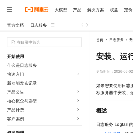
大模型
产品
解决方案
权益
定价
官方文档
日志服务
大模型
产品
解决方案
权益
定价
云市场
伙伴
服务
了解阿里云
精选产品
精选解决方案
普惠上云
产品定价
精选商城
成为销售伙伴
售前咨询
为什么选择阿里云
千问AI平台
日志服务
数
首页
了解云产品的定价详情
大模型服务平台百炼
睿译宝，AI翻译排版一
普惠上云 官方力荐
分销伙伴
在线服务
网站建设
什么是云计算
大
大模型服务与应用平台
上传文档即自动完成翻译和
云服务器38元/年起，超
安装、运行
开始使用
咨询伙伴
多端小程序
技术领先
云上成本管理
售后服务
千问大模型
GLM-5.2：长任务时代
官方推荐返现计划
大模型
什么是日志服务
大模型
精选产品
精选解决方案
Salesforce 国际版订阅
稳定可靠
管理和优化成本
多元化、高性能、安全可靠
推荐新用户得奖励，单订单
更新时间：
2026-06-02
销售伙伴合作计划
快速入门
自助服务
友盟天域
安全合规
人工智能与机器学习
AI
文本生成
无影云电脑
Hermes Agent，打造
云工开物
新功能发布记录
如果您要使用
日志
无影生态合作计划
在线服务
观测云
分析师报告
随时随地安全接入的云上超
自主进化，持久记忆，越用
高校专属算力普惠，学生认
计算
互联网应用开发
产品公告
Qwen3.8-Max
标服务器中安装、
HOT
Salesforce On Alibaba C
工单服务
智能体时代全能旗舰模型
Tuya 物联网平台阿里云
研究报告与白皮书
核心概念与选型
云解析DNS
快速拥有专属 OpenClaw
Consulting Partner 合
大数据
容器
免费试用
短信专区
产品计费
概述
蓝凌 OA
Qwen3.7-Plus
AI 大模型销售与服务生
现代化应用
存储
天池大赛
能看、能想、能动手的多模
客户案例
云原生大数据计算服务 Max
解决方案免费试用 新老
电子合同
日志服务
Logtail
面向分析的企业级SaaS模
最高领取价值200元试用
安全
网络与CDN
AI 算法大赛
Qwen3-VL-Plus
畅捷通
资源管理