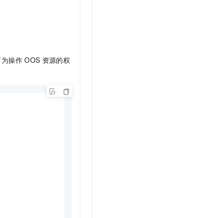
t.diy 一步搞定创意建站
构建大模型应用的安全防护体系
通过自然语言交互简化开发流程,全栈开发支持
通过阿里云安全产品对 AI 应用进行安全防护
下为操作
OOS
资源的权