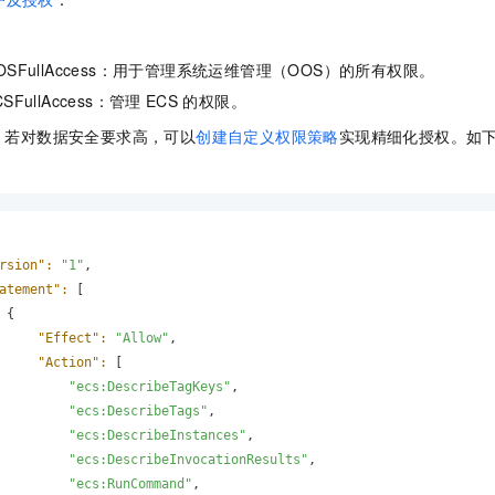
一个 AI 助手
即刻拥有 DeepSeek-R1 满血版
超强辅助，Bol
在企业官网、通讯软件中为客户提供 AI 客服
多种方案随心选，轻松解锁专属 DeepSeek
nOOSFullAccess：用于管理系统运维管理（OOS）的所有权限。
ECSFullAccess：管理
ECS
的权限。
：若对数据安全要求高，可以
创建自定义权限策略
实现精细化授权。如
rsion":
"1"
,

atement":
 [

 {

"Effect":
"Allow"
,

"Action":
 [

"ecs:DescribeTagKeys"
,

"ecs:DescribeTags"
,

"ecs:DescribeInstances"
,

"ecs:DescribeInvocationResults"
,

"ecs:RunCommand"
,
