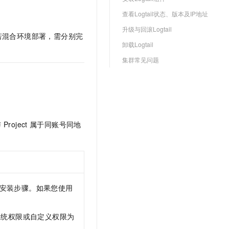
文戏情感细腻自然，动作戏激烈拳拳到肉，实现更强表演能力
支持中英文自由切换，具备更强的噪声鲁棒性
云聚AI 严选权益
SSL 证书
查看Logtail状态、版本及IP地址
，一键激活高效办公新体验
精选AI产品，从模型到应用全链提效
堡垒机
升级与回滚Logtail
若混合环境部署，需分别完
AI 用量加速计划
应用
卸载Logtail
防火墙
、识别商机，让客服更高效、服务更出色。
新老同享，达量后返
集群常见问题
千问办公
主机安全
NEW
的智能体编程平台
一站式AI生产力平台
AI 应用及服务市场
伶鹊
企业级人与Agent协作平台，接入和调度多个数字员工
智能客服平台，对话机器人、对话分析、智能外呼
AI 应用
与
Project
属于同账号同地
大模型服务平台百炼 - 全妙
大模型
应用创作平台
多模态内容创作工具，已接入 DeepSeek
自然语言处理
数据标注
安装步骤。如果您使用
机器学习
息提取
与 AI 智能体进行实时音视频通话
从文本、图片、视频中提取结构化的属性信息
构建支持视频理解的 AI 音视频实时通话应用
系统权限或自定义权限为