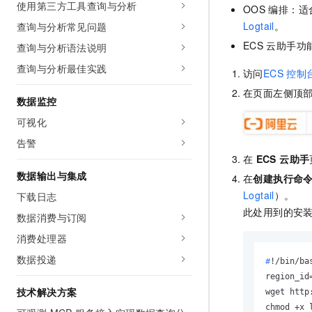
使用第三方工具查询与分析
OOS
编排：适
Logtail
。
查询与分析常见问题
ECS
云助手功
查询与分析语法说明
查询与分析最佳实践
访问
ECS
控制
在页面左侧顶
数据监控
可视化
告警
在
ECS 云助手
数据输出与集成
在
创建执行命
Logtail
）。
下载日志
此处用到的安
数据消费与订阅
消费处理器
数据投递
#
!/bin/ba
region_id
技术解决方案
wget http
chmod +x l