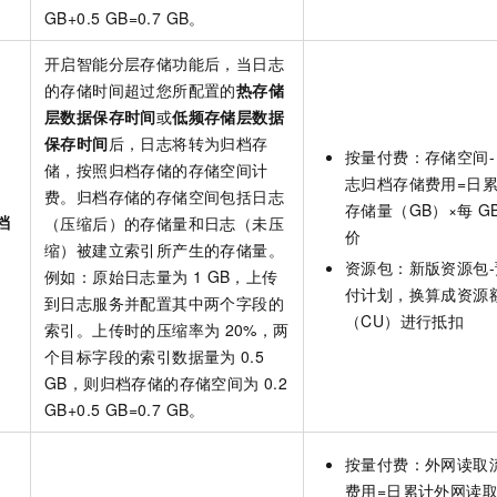
GB+0.5 GB=0.7 GB。
开启智能分层存储功能后，当日志
的存储时间超过您所配置的
热存储
层数据保存时间
或
低频存储层数据
保存时间
后，日志将转为归档存
按量付费：存储空间-
储，按照归档存储的存储空间计
志归档存储费用=日
费。归档存储的存储空间包括日志
存储量（GB）×每
G
档
（压缩后）的存储量和日志（未压
价
缩）被建立索引所产生的存储量。
资源包：
新版
资源包-
例如：原始日志量为
1 GB，上传
付计划，换算成资源
到日志服务并配置其中两个字段的
（CU）进行抵扣
索引。上传时的压缩率为
20%，两
个目标字段的索引数据量为
0.5
GB，则归档存储的存储空间为
0.2
GB+0.5 GB=0.7 GB。
按量付费：外网读取
费用=日累计外网读