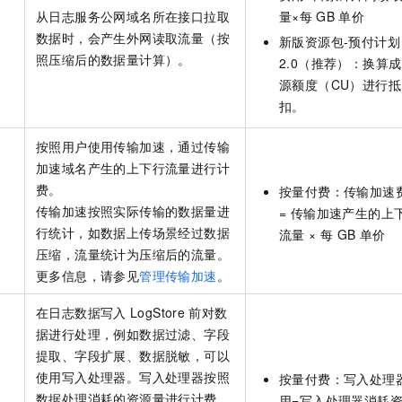
从日志服务公网域名所在接口拉取
量×每
GB
单价
数据时，会产生外网读取流量（按
新版
资源包-预付计划
照压缩后的数据量计算）。
2.0（推荐）
：换算成
源额度（CU）进行抵
扣。
按照用户使用传输加速，通过传输
加速域名产生的上下行流量进行计
费。
按量付费：传输加速
传输加速按照实际传输的数据量进
= 传输加速产生的上
行统计，如数据上传场景经过数据
流量 × 每
GB
单价
压缩，流量统计为压缩后的流量。
更多信息，请参见
管理传输加速
。
在日志数据写入
LogStore
前对数
据进行处理，例如数据过滤、字段
提取、字段扩展、数据脱敏，可以
使用写入处理器。写入处理器按照
按量付费：写入处理
数据处理消耗的资源量进行计费，
用=写入处理器消耗