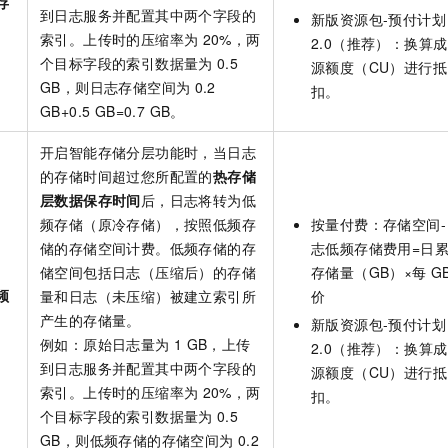
存
到日志服务并配置其中两个字段的
新版
资源包-预付计划
索引。上传时的压缩率为
20%，两
2.0（推荐）
：换算成
个目标字段的索引数据量为
0.5
源额度（CU）进行抵
GB，则日志存储空间为
0.2
扣。
GB+0.5 GB=0.7 GB。
开启智能存储分层功能时，当日志
的存储时间超过您所配置的
热存储
层数据保存时间
后，日志将转为低
频存储（原冷存储），按照低频存
按量付费：存储空间-
储的存储空间计费。低频存储的存
志低频存储费用=日
储空间包括日志（压缩后）的存储
存储量（GB）×每
G
频
量和日志（未压缩）被建立索引所
价
产生的存储量。
新版
资源包-预付计划
例如：原始日志量为
1 GB，上传
2.0（推荐）
：换算成
到日志服务并配置其中两个字段的
源额度（CU）进行抵
索引。上传时的压缩率为
20%，两
扣。
个目标字段的索引数据量为
0.5
GB，则低频存储的存储空间为
0.2