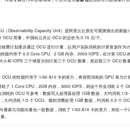
服务生态伙伴
视觉 Coding、空间感知、多模态思考等全面升级
1M上下文，专为长程任务能力而生
云工开物
企业应用
Night Plan 支持 Qwen 3.8-Max
AI 办公
NEW
Red Hat
30+ 款产品免费体验
夜间 5 折，Qwen/Meoo/TokenPlan 客户专享
AI智能应用
科研合作
ERP
堂（旗舰版）
SUSE
智能客服
AI 应用构建
大模型原生
CRM
2个月
自动承接线索
CU（Observability Capacity Unit）是阿里云云原生可观测推
建站小程序
Qoder
计
OCU
用量
，中国站公共云
OCU
的定价为
0.15
元/个
。
大模型服务平台百炼-应用模版
OA 办公系统
HOT
NEW
面向真实软件
个人版上线、团队版降价；千问3.8-Max首发发尝鲜
丰富多元化的应用模版和解决方案
能收费计划逐步通过
OCU
进行计量，以用户实际消耗的计算资源作为计
力提升
财税管理
模板建站
的性能约等于
0.5 Core CPU、2 GB
内存、3000 IOPS，在计算
OCU
万有无界
大模型服务平台百炼-智能体
400电话
定制建站
大小和
IOPS
三个维度分别计算三个
OCU
数量，然后取三个
OCU
数
的模型效果
灵活可视化地构建企业级 Agent
方案
广告营销
模板小程序
秒悟
人工智能平台 PAI
个
OCU
的性能约等于 1/60 A10
卡的算力，将按照消耗的 GPU 算力计算
定制小程序
云端极速 AI 
新一代 AI 视频生成模型，深度适配广告营销等场景
AI Native 的算法工程平台，一站式完成建模、训练、推理服务部署
消耗了
1 Core CPU，2GB
内存，3000 IOPS，则这个作业消耗
2
个
O
APP 开发
均消耗的
OCU
可参考：数据写入处理器处理
1GB
数据，大约消耗
1/3
，大约消耗
1/3
个
OCU。规则消费处理
1GB
数据，约消耗
0.3
个
O
建站系统
 的向量索引功能向量化一批数据，消耗了
1/60 A10
卡的算力，则在一个
AI 应用
10分钟微调：让0.6B模型媲美235B模型
多模态数据信
用量。
依托云原生高可用架构,实现Dify私有化部署
用1%尺寸在特定领域达到大模型90%以上效果