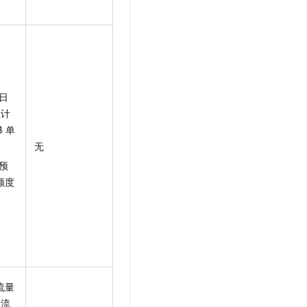
日
累计
B
单
无
预
额度
流量
取流