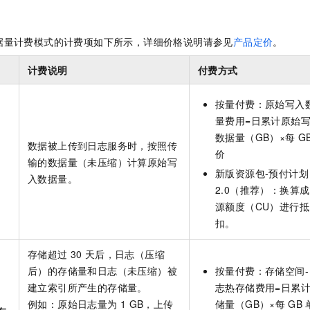
一个 AI 助手
即刻拥有 DeepSeek-R1 满血版
超强辅助，Bol
在企业官网、通讯软件中为客户提供 AI 客服
多种方案随心选，轻松解锁专属 DeepSeek
据量计费模式的计费项如下所示，详细价格说明请参见
产品定价
。
计费说明
付费方式
按量付费：原始写入
量费用=日累计原始
数据量（GB）×每
G
数据被上传到日志服务时，按照传
价
输的数据量（未压缩）计算原始写
新版
资源包-预付计划
入数据量。
2.0（推荐）
：换算成
源额度（CU）进行抵
扣。
存储超过
30
天后，日志（压缩
后）的存储量和日志（未压缩）被
按量付费：存储空间-
建立索引所产生的存储量。
志热存储费用=日累
例如：原始日志量为
1 GB，上传
储量（GB）×每
GB