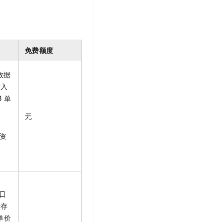
t.diy 一步搞定创意建站
构建大模型应用的安全防护体系
通过自然语言交互简化开发流程,全栈开发支持
通过阿里云安全产品对 AI 应用进行安全防护
免费额度
数据
写入
B
单
无
资
日
计存
单价