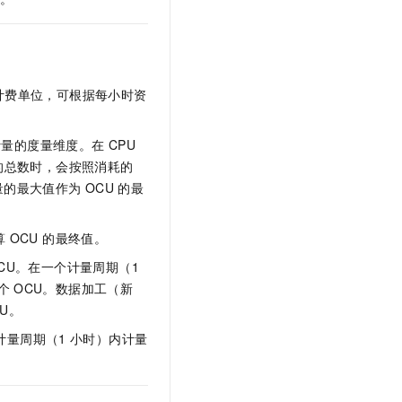
文戏情感细腻自然，动作戏激烈拳拳到肉，实现更强表演能力
支持中英文自由切换，具备更强的噪声鲁棒性
云聚AI 严选权益
SSL 证书
，一键激活高效办公新体验
精选AI产品，从模型到应用全链提效
堡垒机
AI 用量加速计划
应用
防火墙
、识别商机，让客服更高效、服务更出色。
新老同享，达量后返
出的新版计费单位，可根据每小时资
千问办公
主机安全
NEW
的智能体编程平台
一站式AI生产力平台
量的度量维度。在 CPU
AI 应用及服务市场
的总数时，会按照消耗的
伶鹊
量的最大值作为
OCU
的最
企业级人与Agent协作平台，接入和调度多个数字员工
智能客服平台，对话机器人、对话分析、智能外呼
AI 应用
大模型服务平台百炼 - 全妙
大模型
 OCU 的最终值。
应用创作平台
多模态内容创作工具，已接入 DeepSeek
CU。在一个计量周期（1
自然语言处理
个
OCU。数据加工（新
数据标注
CU。
机器学习
计量周期（1
小时）内计量
息提取
与 AI 智能体进行实时音视频通话
从文本、图片、视频中提取结构化的属性信息
构建支持视频理解的 AI 音视频实时通话应用