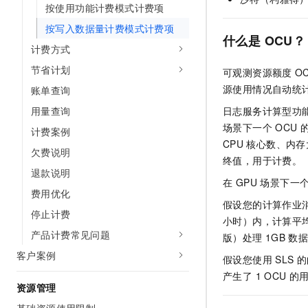
按使用功能计费模式计费项
AI 产品 免费试用
网络
安全
云开发大赛
Tableau 订阅
1亿+ 大模型 tokens 和 
按写入数据量计费模式计费项
什么是
OCU？
可观测
入门学习赛
中间件
AI空中课堂在线直播课
计费方式
140+云产品 免费试用
大模型服务
上云与迁云
节省计划
产品新客免费试用，最长1
数据库
可观测资源额度
O
生态解决方案
源使用情况自动统
千问AI平台-Token Plan
账单查询
企业出海
大模型ACA认证体验
大数据计算
用量查询
日志服务计算型功
助力企业全员 AI 认知与能
行业生态解决方案
政企业务
场景下一个
OCU
媒体服务
计费案例
千问AI平台-模型体验
开发者生态解决方案
CPU
核心数、内存
在线体验全尺寸、多种模态
欠费说明
企业服务与云通信
终值，用于计费。
AI 开发和 AI 应用解决
退款说明
Happy 系列大模型
在 GPU 场景下一
域名与网站
费用优化
假设您的计算作业
终端用户计算
停止计费
小时）内，计算平
产品计费常见问题
版）处理
1GB
数据
Serverless
大模型解决方案
客户案例
假设您使用 SLS
开发工具
快速部署 Dify，高效搭建 
产生了 1 OCU 的
资源管理
迁移与运维管理