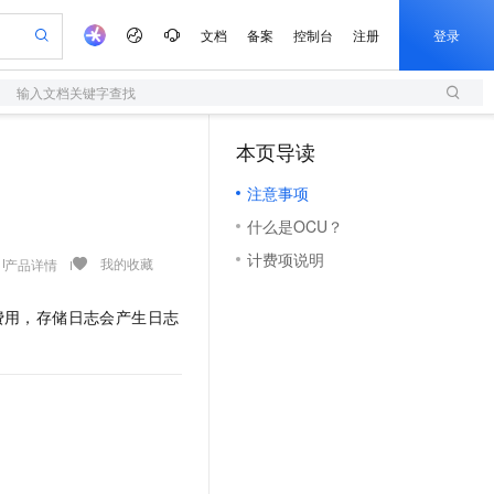
文档
备案
控制台
注册
登录
输入文档关键字查找
验
作计划
器
AI 活动
专业服务
服务伙伴合作计划
开发者社区
加入我们
服务平台百炼
阿里云 OPC 创新助力计划
本页导读
（1）
一站式生成采购清单，支持单品或批量购买
S
可编辑精美 PPT 文稿
S产品伙伴计划（繁花）
峰会
造的大模型服务与应用开发平台
轻量应用服务器
Agency Agents：拥有专属领域专家
AI 生产力先锋
Al MaaS 服务伙伴赋能合作
域名
博文
Careers
至高可申请百万元
注意事项
性可伸缩的云计算服务
 轻松生成专业的 PPT
开启高性价比 AI 编程新体验
先锋实践拓展 AI 生产力的边界
快速构建应用程序和网站，即刻迈出上云第一步
多领域专家智能体,一键组建 AI 虚拟交付团队
Token 补贴，五大权
计划
海大会
伙伴信用分合作计划
商标
问答
社会招聘
什么是OCU？
益加速 OPC 成功
S
帕鲁游戏服务器
数字证书管理服务（原SSL证书）
HappyHorse 打造一站式影视创作平台
飞天发布时刻
HOT
划
备案
电子书
校园招聘
计费项说明
联机服务器，轻松开启游戏
视频创作，一键激活电商全链路生产力
全托管，含MySQL、PostgreSQL、SQL Server、MariaDB多引擎
实现全站HTTPS，呈现可信的WEB访问
所见，即是所愿
可视化编排打通从文字构思到成片全链路闭环
我的收藏
产品详情
更多支持
划
公司注册
镜像站
视频生成
语音识别与合成
 智能体与工作流应用
短信服务
漫剧工坊：一站式动画创作平台
AI 实训营
费用，存储日志会产生日志
合作伙伴培训与认证
划
上云迁移
的智能体编程平台
站生成，高效打造优质广告素材
通过阿里云百炼高效搭建AI应用,助力高效开发
快速生产连贯的高质量长漫剧
从基础到进阶，Agent 创客手把手教你
国内短信简单易用，安全可靠，秒级触达，全球覆盖200+国家和地区。
e-1.1-T2V
Qwen3-TTS-Flash
lScope
我要反馈
查询合作伙伴
畅细腻的高质量视频
离线语音合成大模型，多语言方言自适应，低延迟高稳定
n Alibaba Cloud ISV 合作
代维服务
olarDB
建企业门户网站
大数据开发治理平台 DataWorks
10 分钟搭建微信、支付宝小程序
创新加速
ope
登录合作伙伴管理后台
我要建议
站，无忧落地极速上线
以可视化方式快速构建移动和 PC 门户网站
100%兼容MySQL、PostgreSQL，兼容Oracle，支持集中和分布式
高效部署网站，快速应用到小程序
Data Agent 驱动的一站式 Data+AI 开发治理平台
e-1.1-I2V
Cosyvoice-V3-Flash
安全
畅自然，细节丰富
高表现力语音合成大模型，语音克隆听感自然
我要投诉
上云场景组合购
伴
边界网络安全防护产品
漫剧创作，剧本、分镜、视频高效生成
覆盖90%+业务场景，专享组合折扣价
2V
VPN
Fun-ASR
费。