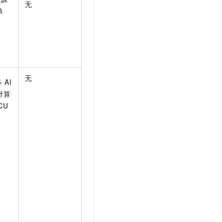
无
单
无
 AI
计算
CU