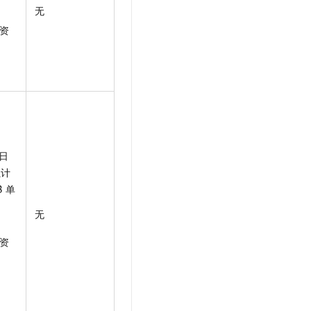
无
资
日
累计
B
单
无
资