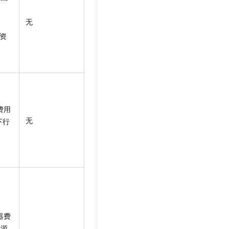
无
资
费用
无
下行
器费
资源