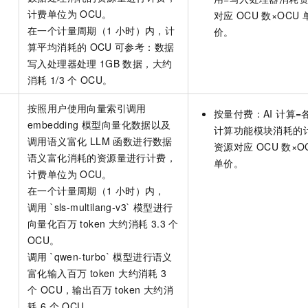
计费单位为
OCU。
对应
OCU
数×OCU
在一个计量周期（1
小时）内，计
价。
算平均消耗的
OCU
可参考：数据
写入处理器处理
1GB
数据，大约
消耗
1/3
个
OCU。
按照用户使用向量索引调用
按量付费：AI 计算=各
embedding 模型向量化数据以及
计算功能模块消耗的
调用语义富化 LLM 函数进行数据
资源对应
OCU
数×O
语义富化消耗的资源量进行计费，
单价。
计费单位为
OCU。
在一个计量周期（1
小时）内，
调用 `sls-multilang-v3` 模型进行
向量化百万 token 大约消耗 3.3 个
OCU。
调用 `qwen-turbo` 模型进行语义
富化输入百万 token 大约消耗 3
个 OCU，输出百万 token 大约消
耗 6 个 OCU。