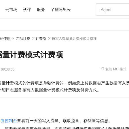
云市场
伙伴
服务
了解阿里云
AI 特惠
数据与 API
成为产品伙伴
企业增值服务
最佳实践
价格计算器
AI 场景体
基础软件
产品伙伴合
阿里云认证
市场活动
配置报价
大模型
始使用
产品计费
计费项
按写入数据量计费模式计费项
自助选配和估算价格
步到位
域名与网站
智启 AI 普惠权益
产品生态集成认证中心
企业支持计划
云上春晚
Qwen Audio：打造专属 AI 语音助手
千问官方 MaaS 平台，为开发者和 Agent 而生，新用户赠送 1 亿 + tokens 额度
云服务器 EC
一句话生成原生
AI Coding
阿里云Maa
2026 阿里云
为企业打
数据集
Windows
大模型认证
模型
NEW
NEW
格式还原
值低价云产品抢先购
提供智能易用的域名与建站服务
至高享 1亿+免费 tokens，加速 Al 应用落地
Qwen-Audio-3.0-Realtime 端到端实时语音角色扮演
安全可靠、弹
输入一句话想法,
智能编程，一键
据量计费模式计费项
产品生态伙伴
专家技术服务
云上奥运之旅
弹性计算合作
阿里云中企出
手机三要素
宝塔 Linux
全部认证
价格优势
开源旗舰模型
对象存储 OSS
即刻拥有 DeepSeek-V4-Pro
阿里云 OPC 创新助力计划
云数据库 RD
一键部署幻兽
AI 电商营销
产品生态伙伴工作台
企业增值服务台
云栖战略参考
云存储合作计
云栖大会
身份实名认证
CentOS
训练营
推动算力普惠，释放技术红利
的大模型服务
最高返9万
真正可用的 1M 上下文,一次完成代码全链路开发
轻松解锁专属 DeepSeek-V4-Pro
至高百万元 Token 补贴，加速一人公司成长
稳定、安全、高性价比、高性能的云存储服务
一键购买专属
从图文生成到
复制 MD 格式
 08:08:05
云上的中国
数据库合作计
活动全景
短信
Docker
图片和
自进化智能体
人工智能平台 PAI
5 分钟轻松部署专属 QwenPaw
Token Plan 模型订阅计划
Qoder
高效搭建 AI
AI 广告创作
企业成长
大模型
NEW
HOT
信息公告
据量计费模式的计费项是单独计费的，例如您上传数据会产生数据写入
看见新力量
云网络合作计
OCR 文字识别
JAVA
级电脑
越聪明
证享300元代金券
一站式AI开发、训练和推理服务
Qwen3.8-Max 首发尝鲜，限时加量 10 倍，夜间低至2折
从聊天伙伴进化为能主动干活的本地数字员工
面向真实软件
图文、视频一
Kimi-K3
HappyHors
介绍日志服务按写入数据量计费模式计费项及付费方式。
NEW
魔搭 Mode
loud
服务实践
官网公告
Kimi 最新旗舰模型，长程编程与推理利器
让文字生成流
金融模力时刻
Salesforce O
版
发票查验
全能环境
Qoder CN
Claude Code + GStack 打造工程团队
千问办公，限时限量积分加倍
云原生数据库 P
低代码高效构
AI 建站
NEW
作计划
计划
创新中心
魔搭 ModelSc
健康状态
让AI从“聊天伙伴”进化为能干活的“数字员工”
覆盖公网/内网、递归/权威、移动APP等全场景解析服务
安装技能 GStack，拥有专属 AI 工程团队
你的AI工作搭子，覆盖日常办公高频场景
基于千问大模型等，支持代码智能生成、研发智能问答
0 代码专业建
客户案例
天气预报查询
操作系统
Deepseek-v4-pro
HappyHors
态合作计划
态智能体模型
旗舰 MoE 大模型，百万上下文与顶尖推理能力
图生视频，流
Compute
同享
容器服务 Kubernetes 版 ACK
万小智 AI 建站低至 15元/月
云防火墙
AI 短剧/漫剧
快递物流查询
WordPress
成为服务伙
高校合作
服务控制台
查看前一天的写入流量、读取流量、存储量等信息。
式云数据仓库
点，立即开启云上创新
提供一站式管理容器应用的 K8s 服务
送.CN域名，送备案服务码
云原生的云上
AI助力短剧
GLM-5.2
Wan2.7-T
Ubuntu
）
、河源专属云汽车合规
地域，不支持使用
资源包
抵扣按写入数据量计