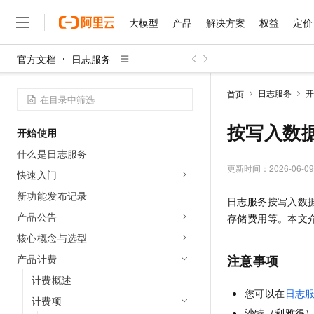
大模型
产品
解决方案
权益
定价
官方文档
日志服务
大模型
产品
解决方案
权益
定价
云市场
伙伴
服务
了解阿里云
精选产品
精选解决方案
普惠上云
产品定价
精选商城
成为销售伙伴
售前咨询
为什么选择阿里云
千问AI平台
日志服务
开
首页
了解云产品的定价详情
大模型服务平台百炼
睿译宝，AI翻译排版一
普惠上云 官方力荐
分销伙伴
在线服务
网站建设
什么是云计算
大
大模型服务与应用平台
上传文档即自动完成翻译和
云服务器38元/年起，超
按写入数
开始使用
咨询伙伴
多端小程序
技术领先
云上成本管理
售后服务
千问大模型
GLM-5.2：长任务时代
官方推荐返现计划
大模型
什么是日志服务
大模型
精选产品
精选解决方案
Salesforce 国际版订阅
稳定可靠
管理和优化成本
多元化、高性能、安全可靠
推荐新用户得奖励，单订单
更新时间：
2026-06-09
销售伙伴合作计划
快速入门
自助服务
友盟天域
安全合规
人工智能与机器学习
AI
文本生成
无影云电脑
Hermes Agent，打造
云工开物
新功能发布记录
日志服务按写入数
无影生态合作计划
在线服务
观测云
分析师报告
随时随地安全接入的云上超
自主进化，持久记忆，越用
高校专属算力普惠，学生认
计算
互联网应用开发
产品公告
Qwen3.8-Max
存储费用等。本文
HOT
Salesforce On Alibaba C
工单服务
智能体时代全能旗舰模型
Tuya 物联网平台阿里云
研究报告与白皮书
核心概念与选型
云解析DNS
快速拥有专属 OpenClaw
Consulting Partner 合
大数据
容器
免费试用
短信专区
产品计费
注意事项
蓝凌 OA
Qwen3.7-Plus
AI 大模型销售与服务生
现代化应用
存储
天池大赛
能看、能想、能动手的多模
计费概述
云原生大数据计算服务 Max
解决方案免费试用 新老
电子合同
您可以在
日志
面向分析的企业级SaaS模
最高领取价值200元试用
安全
计费项
网络与CDN
AI 算法大赛
Qwen3-VL-Plus
畅捷通
沙特（利雅得