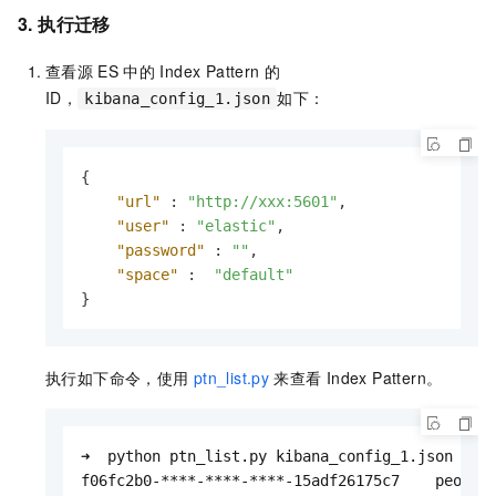
3. 执行迁移
查看源
ES
中的
Index Pattern
的
ID，
如下：
kibana_config_1.json
{
"url"
:
"http://xxx:5601"
,
"user"
:
"elastic"
,
"password"
:
""
,
"space"
:
"default"
}
执行如下命令，使用
ptn_list.py
来查看
Index Pattern。
➜  python ptn_list.py kibana_config_1.json

f06fc2b0-****-****-****-15adf26175c7    people