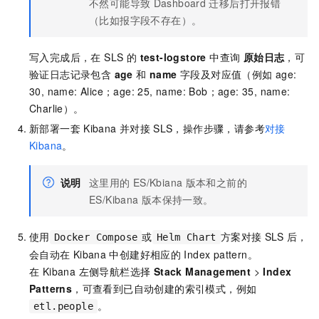
不然可能导致
Dashboard
迁移后打开报错
（比如报字段不存在）。
写入完成后，在 SLS 的
test-logstore
中查询
原始日志
，可
验证日志记录包含
age
和
name
字段及对应值（例如 age:
30, name: Alice；age: 25, name: Bob；age: 35, name:
Charlie）。
新部署一套
Kibana
并对接
SLS，操作步骤，请参考
对接
Kibana
。
说明
这里用的
ES/Kbiana
版本和之前的
ES/Kibana
版本保持一致。
使用
或
方案对接
SLS
后，
Docker Compose
Helm Chart
会自动在
Kibana
中创建好相应的
Index pattern。
在 Kibana 左侧导航栏选择
Stack Management
>
Index
Patterns
，可查看到已自动创建的索引模式，例如
。
etl.people