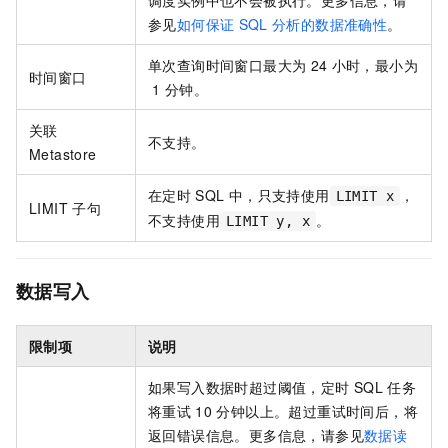
调度实例中也不会被执行。更多信息，请
参见
如何保证
SQL
分析的数据准确性
。
单次查询时间窗口最大为
24
小时，最小为
时间窗口
1
分钟。
关联
不支持。
Metastore
在定时
SQL
中，只支持使用
，
LIMIT x
LIMIT
子句
不支持使用
。
LIMIT y, x
数据写入
限制项
说明
如果写入数据时超过阈值，定时
SQL
任务
将重试
10
分钟以上。超过重试时间后，将
返回错误信息。更多信息，请参见
数据读