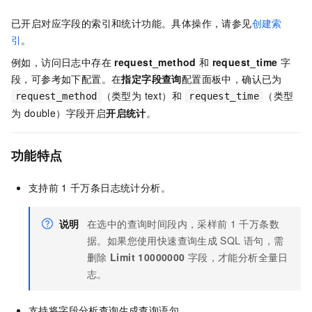
已开启对应字段的索引和统计功能。具体操作，请参见
创建索
引
。
例如，访问日志中存在
request_method
和
request_time
字
段，可参考如下配置。在
指定字段查询
配置面板中，确认已为
（类型为 text）和
（类型
request_method
request_time
为 double）字段开启
开启统计
。
功能特点
支持前
1
千万条日志统计分析。
说明
在选中的查询时间段内，采样前
1
千万条数
据。如果您使用快速查询生成
SQL
语句，需
删除
Limit 10000000
字段，才能分析全量日
志。
支持将字段分析查询生成查询语句。