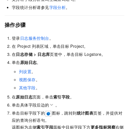
字段统计分析请参见
字段分析
。
操作步骤
登录
日志服务控制台
。
在
Project
列表区域，单击目标
Project。
在
日志存储
>
日志库
页签中，单击目标
Logstore。
单击
原始日志
。
列设置
。
视图保存
。
其他字段
。
在
原始日志
页面，单击
索引字段
。
单击具体字段后边的
。
单击目标字段下的
图标，跳转到
统计图表
页签，并提供对
应的查询分析语句。
该图标为左侧
索引字段
面板中目标字段下方
更多指标洞察
右侧