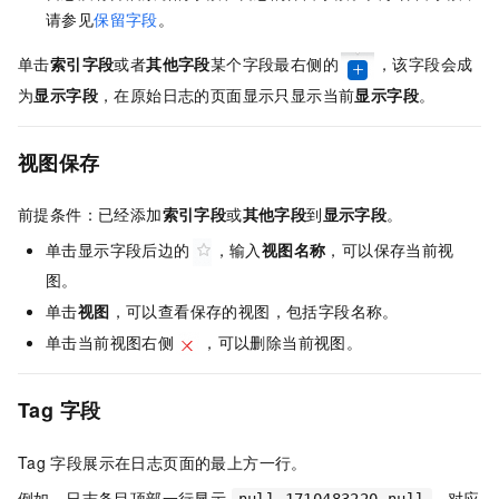
请参见
保留字段
。
单击
索引字段
或者
其他字段
某个字段最右侧的
，该字段会成
为
显示字段
，在原始日志的页面显示只显示当前
显示字段
。
视图保存
前提条件：已经添加
索引字段
或
其他字段
到
显示字段
。
单击显示字段后边的
，输入
视图名称
，可以保存当前视
图。
单击
视图
，可以查看保存的视图，包括字段名称。
单击当前视图右侧
，可以删除当前视图。
Tag
字段
Tag
字段展示在日志页面的最上方一行。
例如，日志条目顶部一行显示
，对应
null 1710483220 null