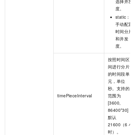
选择并发
度。
static：
手动配置
时间分片
和并发
度。
按照时间区
间进行分片
的时间段单
元，单位
秒。支持的
timePieceInterval
范围为
[3600,
86400*30]，
默认
21600（6
小
时）。