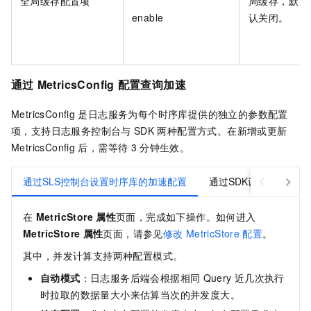
全局缓存配置项
局缓存，默
enable
认关闭。
通过
MetricsConfig
配置查询加速
MetricsConfig
是日志服务为每个时序库提供的独立的参数配置
项，支持日志服务控制台与
SDK
两种配置方式。在新增或更新
MetricsConfig
后，需等待
3
分钟生效。
通过SLS控制台设置时序库的加速配置
通过SDK设置时序库的Metr
在
MetricStore
属性
页面，完成如下操作。如何进入
MetricStore
属性
页面，请参见
修改
MetricStore
配置
。
其中，并发计算支持两种配置模式。
自动模式
：日志服务后端会根据相同
Query
近几次执行
时拉取的数据量大小来估算当次的并发度大。