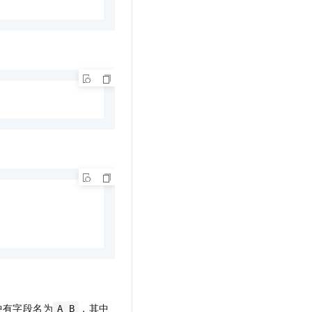
中有字段名为
，其中
A B