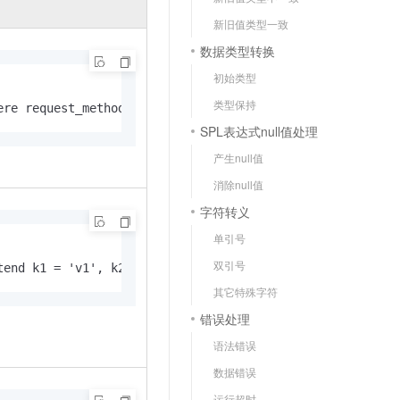
文戏情感细腻自然，动作戏激烈拳拳到肉，实现更强表演能力
支持中英文自由切换，具备更强的噪声鲁棒性
云聚AI 严选权益
SSL 证书
新旧值类型一致
，一键激活高效办公新体验
精选AI产品，从模型到应用全链提效
数据类型转换
堡垒机
AI 用量加速计划
应用
初始类型
防火墙
、识别商机，让客服更高效、服务更出色。
新老同享，达量后返
类型保持
ere request_method = 'POST' and cast(status as integer) 
千问办公
主机安全
NEW
500
SPL表达式null值处理
的智能体编程平台
一站式AI生产力平台
产生null值
AI 应用及服务市场
伶鹊
消除null值
企业级人与Agent协作平台，接入和调度多个数字员工
智能客服平台，对话机器人、对话分析、智能外呼
AI 应用
字符转义
大模型服务平台百炼 - 全妙
大模型
单引号
应用创作平台
多模态内容创作工具，已接入 DeepSeek
双引号
自然语言处理
tend k1 = 'v1', k2 = 'v2', k3 = 'v3'
其它特殊字符
数据标注
错误处理
机器学习
语法错误
息提取
与 AI 智能体进行实时音视频通话
数据错误
从文本、图片、视频中提取结构化的属性信息
构建支持视频理解的 AI 音视频实时通话应用
运行超时