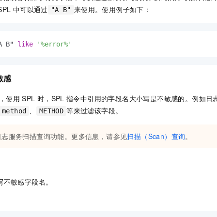
SPL
中可以通过
来使用。使用例子如下：
"A B"
A B" 
like
'%error%'
敏感
，使用
SPL
时，SPL
指令中引用的字段名大小写是不敏感的。例如日
、
等来过滤该字段。
method
METHOD
日志服务扫描查询功能。更多信息，请参见
扫描（Scan）查询
。
写不敏感字段名。