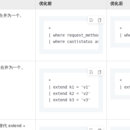
服务生态伙伴
视觉 Coding、空间感知、多模态思考等全面升级
1M上下文，专为长程任务能力而生
云工开物
优化前
优化后
企业应用
Night Plan 支持 Qwen 3.8-Max
AI 办公
NEW
Red Hat
30+ 款产品免费体验
夜间 5 折，Qwen/Meoo/TokenPlan 客户专享
AI智能应用
科研合作
e 合并为一个。
ERP
堂（旗舰版）
SUSE
智能客服
AI 应用构建
大模型原生
CRM
2个月
自动承接线索
*

*

建站小程序
| where request_method = 'POST'

| wh
Qoder
大模型服务平台百炼-应用模版
OA 办公系统
HOT
NEW
| where cast(status as integer) >= 
面向真实软件
个人版上线、团队版降价；千问3.8-Max首发发尝鲜
丰富多元化的应用模版和解决方案
力提升
财税管理
模板建站
万有无界
大模型服务平台百炼-智能体
400电话
定制建站
的模型效果
灵活可视化地构建企业级 Agent
d 合并为一个。
方案
广告营销
模板小程序
秒悟
人工智能平台 PAI
定制小程序
云端极速 AI 
新一代 AI 视频生成模型，深度适配广告营销等场景
AI Native 的算法工程平台，一站式完成建模、训练、推理服务部署
*

*

| extend k1 = 'v1'

| ex
APP 开发
| extend k2 = 'v2'

建站系统
| extend k3 = 'v3'
AI 应用
10分钟微调：让0.6B模型媲美235B模型
多模态数据信
依托云原生高可用架构,实现Dify私有化部署
用1%尺寸在特定领域达到大模型90%以上效果
 替代 extend +