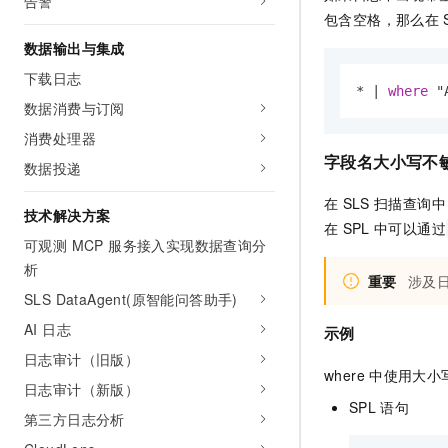
告警
包含空格，那么在
数据输出与集成
下载日志
*
|
where
 "
数据消费与订阅
消费处理器
字段名大小写不
数据投递
在
SLS
扫描查询中
技术解决方案
在
SPL
中可以通过
可观测 MCP 服务接入实现数据查询分
析
重要
涉及
SLS DataAgent(原智能问答助手)
AI 日志
示例
日志审计（旧版）
where
中使用大小
日志审计（新版）
SPL
语句
第三方日志分析