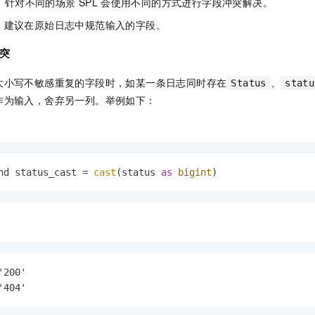
；针对不同的场景
SPL
会使用不同的方式进行字段冲突解决。
，建议在原始日志中规范输入的字段。
突
大小写不敏感重复的字段时，如某一条日志同时存在
、
Status
statu
作为输入，舍弃另一列。举例如下：
nd status_cast 
=
cast
(status 
as
bigint
)
200'

'404'