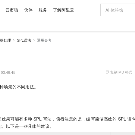
云市场
伙伴
服务
了解阿里云
AI 特惠
数据与 API
成为产品伙伴
企业增值服务
最佳实践
价格计算器
AI 场景体
基础软件
产品伙伴合
阿里云认证
市场活动
配置报价
大模型
据处理
SPL语法
通用参考
自助选配和估算价格
新方式
域名与网站
睿译宝，AI翻译排版一步到位
智启 AI 普惠权益
产品生态集成认证中心
企业支持计划
云上春晚
千问官方 MaaS 平台，为开发者和 Agent 而生，新用户赠送 1 亿 + tokens 额度
云服务器 EC
Qwen Aud
AI Coding
阿里云Maa
2026 阿里云
为企业打
数据集
Windows
大模型认证
模型
NEW
NEW
交付可用成果
值低价云产品抢先购
提供智能易用的域名与建站服务
上传文档即自动完成翻译和格式还原
至高享 1亿+免费 tokens，加速 Al 应用落地
安全可靠、弹
智能编程，一键
产品生态伙伴
专家技术服务
云上奥运之旅
弹性计算合作
阿里云中企出
手机三要素
宝塔 Linux
全部认证
价格优势
有专属领域专家
对象存储 OSS
GLM-5.2：长任务时代开源旗舰模型
阿里云 OPC 创新助力计划
云数据库 RD
即刻拥有 DeepS
AI 电商营销
产品生态伙伴工作台
企业增值服务台
云栖战略参考
云存储合作计
云栖大会
身份实名认证
CentOS
训练营
推动算力普惠，释放技术红利
的大模型服务
最高返9万
多领域专家智能体,一键组建 AI 虚拟交付团队
至高百万元 Token 补贴，加速一人公司成长
稳定、安全、高性价比、高性能的云存储服务
真正可用的 1M 上下文,一次完成代码全链路开发
轻松解锁专属 Dee
从图文生成到
复制 MD 格式
 03:49:45
云上的中国
数据库合作计
活动全景
短信
Docker
图片和
站式影视创作平台
人工智能平台 PAI
Hermes Agent，打造自进化智能体
Token Plan 模型订阅计划
Qoder
5 分钟轻松部署
AI 广告创作
企业成长
大模型
NEW
信息公告
种场景的不同用法。
看见新力量
云网络合作计
OCR 文字识别
JAVA
级电脑
证享300元代金券
可视化编排打通从文字构思到成片全链路闭环
一站式AI开发、训练和推理服务
自主进化，持久记忆，越用越聪明
Qwen3.8-Max 首发尝鲜，限时加量 10 倍，夜间低至2折
面向真实软件
图文、视频一
Kimi-K3
HappyHors
NEW
魔搭 Mode
loud
服务实践
官网公告
Kimi 最新旗舰模型，长程编程与推理利器
让文字生成流
金融模力时刻
Salesforce O
版
发票查验
全能环境
Qoder CN
Claude Code + GStack 打造工程团队
千问办公，限时限量积分加倍
云原生数据库 P
低代码高效构
AI 建站
NEW
作计划
计划
创新中心
魔搭 ModelSc
健康状态
让AI从“聊天伙伴”进化为能干活的“数字员工”
覆盖公网/内网、递归/权威、移动APP等全场景解析服务
安装技能 GStack，拥有专属 AI 工程团队
你的AI工作搭子，覆盖日常办公高频场景
基于千问大模型等，支持代码智能生成、研发智能问答
0 代码专业建
客户案例
天气预报查询
操作系统
Deepseek-v4-pro
HappyHors
态合作计划
效果可能有多种 SPL 写法，值得注意的是，编写简洁高效的 SPL 
态智能体模型
旗舰 MoE 大模型，百万上下文与顶尖推理能力
图生视频，流
Compute
同享
容器服务 Kubernetes 版 ACK
万小智 AI 建站低至 15元/月
云防火墙
AI 短剧/漫剧
快递物流查询
WordPress
成为服务伙
高校合作
能。以下是一些具体的建议。
式云数据仓库
点，立即开启云上创新
提供一站式管理容器应用的 K8s 服务
送.CN域名，送备案服务码
云原生的云上
AI助力短剧
GLM-5.2
Wan2.7-T
Ubuntu