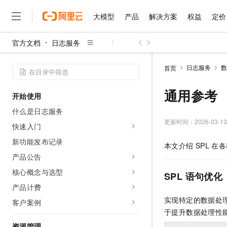
大模型
产品
解决方案
权益
定价
官方文档
日志服务
大模型
产品
解决方案
权益
定价
云市场
伙伴
服务
了解阿里云
精选产品
精选解决方案
普惠上云
产品定价
精选商城
成为销售伙伴
售前咨询
为什么选择阿里云
千问AI平台
日志服务
数
首页
了解云产品的定价详情
大模型服务平台百炼
千问办公，解锁你的工作
普惠上云 官方力荐
分销伙伴
在线服务
网站建设
什么是云计算
大
大模型服务与应用平台
企业级Agent产品，直接
云服务器38元/年起，超
通用参考
开始使用
咨询伙伴
多端小程序
技术领先
云上成本管理
售后服务
千问大模型
Agency Agents：拥
官方推荐返现计划
大模型
什么是日志服务
大模型
精选产品
精选解决方案
Salesforce 国际版订阅
稳定可靠
管理和优化成本
多元化、高性能、安全可靠
推荐新用户得奖励，单订单
更新时间：
2026-03-13
销售伙伴合作计划
快速入门
自助服务
友盟天域
安全合规
人工智能与机器学习
AI
文本生成
无影云电脑
HappyHorse 打造一
云工开物
新功能发布记录
本文介绍
SPL
在各
无影生态合作计划
在线服务
观测云
分析师报告
随时随地安全接入的云上超
高校专属算力普惠，学生认
计算
互联网应用开发
产品公告
Qwen3.8-Max
HOT
Salesforce On Alibaba C
工单服务
智能体时代全能旗舰模型
Tuya 物联网平台阿里云
研究报告与白皮书
核心概念与选型
云解析DNS
快速拥有专属 OpenClaw
Consulting Partner 合
SPL 语句优化
大数据
容器
免费试用
短信专区
产品计费
蓝凌 OA
Qwen3.7-Plus
AI 大模型销售与服务生
现代化应用
存储
天池大赛
实现特定的数据处理
能看、能想、能动手的多模
客户案例
云原生大数据计算服务 Max
解决方案免费试用 新老
电子合同
于提升数据处理性
面向分析的企业级SaaS模
最高领取价值200元试用
安全
网络与CDN
AI 算法大赛
Qwen3-VL-Plus
畅捷通
资源管理