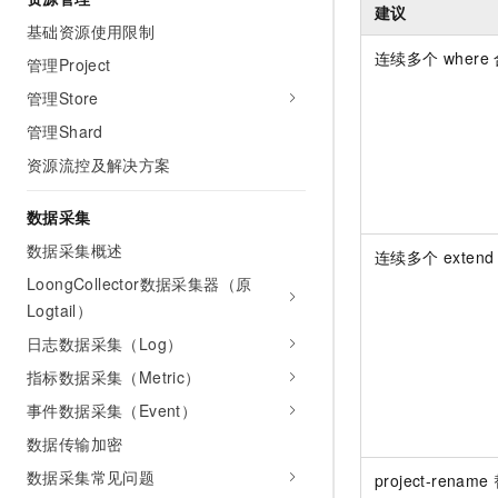
建议
AI 产品 免费试用
网络
安全
云开发大赛
基础资源使用限制
Tableau 订阅
1亿+ 大模型 tokens 和 
连续多个 wher
管理Project
可观测
入门学习赛
中间件
AI空中课堂在线直播课
140+云产品 免费试用
大模型服务
管理Store
上云与迁云
产品新客免费试用，最长1
数据库
管理Shard
生态解决方案
千问AI平台-Token Plan
企业出海
大模型ACA认证体验
大数据计算
资源流控及解决方案
助力企业全员 AI 认知与能
行业生态解决方案
政企业务
媒体服务
千问AI平台-模型体验
数据采集
开发者生态解决方案
在线体验全尺寸、多种模态
数据采集概述
企业服务与云通信
连续多个 exten
AI 开发和 AI 应用解决
Happy 系列大模型
LoongCollector数据采集器（原
域名与网站
Logtail）
终端用户计算
日志数据采集（Log）
指标数据采集（Metric）
Serverless
大模型解决方案
事件数据采集（Event）
开发工具
快速部署 Dify，高效搭建 
数据传输加密
迁移与运维管理
数据采集常见问题
project-rename