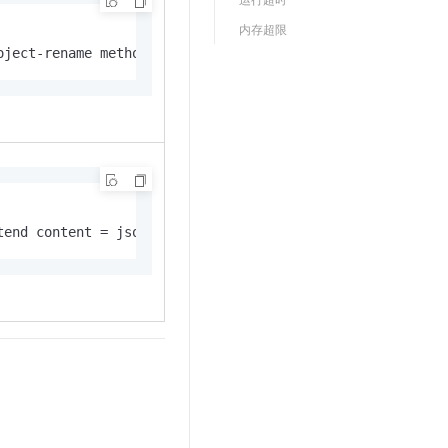
t.diy 一步搞定创意建站
构建大模型应用的安全防护体系
内存超限
通过自然语言交互简化开发流程,全栈开发支持
通过阿里云安全产品对 AI 应用进行安全防护
oject-rename method = request_method
content, 'abc \d+')

tend content = json_extract(content, 'abc \d+')