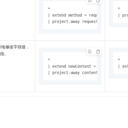
一个 AI 助手
即刻拥有 DeepSeek-R1 满血版
超强辅助，Bol
*

*

在企业官网、通讯软件中为客户提供 AI 客服
多种方案随心选，轻松解锁专属 DeepSeek
| extend method = request_method

| pr
| project-away request_method
原地修改字段值，
字段。
*

*

| extend newContent = json_extract(
| ex
| project-away content