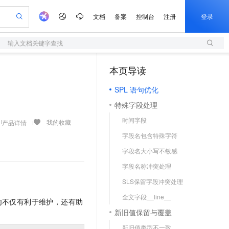
文档
备案
控制台
注册
登录
输入文档关键字查找
验
作计划
器
AI 活动
专业服务
服务伙伴合作计划
开发者社区
加入我们
服务平台百炼
阿里云 OPC 创新助力计划
本页导读
（1）
一站式生成采购清单，支持单品或批量购买
S
io：打造专属 AI 语音助手
S产品伙伴计划（繁花）
峰会
造的大模型服务与应用开发平台
轻量应用服务器
一句话生成原生可编辑精美 PPT 文稿
AI 生产力先锋
Al MaaS 服务伙伴赋能合作
域名
博文
Careers
至高可申请百万元
SPL 语句优化
性可伸缩的云计算服务
开启高性价比 AI 编程新体验
Qwen-Audio-3.0-Realtime 端到端实时语音角色扮演
输入一句话想法, 轻松生成专业的 PPT
先锋实践拓展 AI 生产力的边界
快速构建应用程序和网站，即刻迈出上云第一步
Token 补贴，五大权
计划
海大会
伙伴信用分合作计划
商标
问答
社会招聘
特殊字段处理
益加速 OPC 成功
S
eek-V4-Pro
数字证书管理服务（原SSL证书）
一键部署幻兽帕鲁游戏服务器
飞天发布时刻
HOT
划
备案
电子书
校园招聘
时间字段
pSeek-V4-Pro
视频创作，一键激活电商全链路生产力
全托管，含MySQL、PostgreSQL、SQL Server、MariaDB多引擎
实现全站HTTPS，呈现可信的WEB访问
一键购买专属联机服务器，轻松开启游戏
所见，即是所愿
我的收藏
产品详情
更多支持
划
公司注册
镜像站
字段名包含特殊字符
视频生成
语音识别与合成
专属 QwenPaw
短信服务
漫剧工坊：一站式动画创作平台
AI 实训营
HOT
合作伙伴培训与认证
字段名大小写不敏感
划
上云迁移
的智能体编程平台
站生成，高效打造优质广告素材
从聊天伙伴进化为能主动干活的本地数字员工
快速生产连贯的高质量长漫剧
从基础到进阶，Agent 创客手把手教你
国内短信简单易用，安全可靠，秒级触达，全球覆盖200+国家和地区。
e-1.1-T2V
Qwen3-TTS-Flash
lScope
我要反馈
查询合作伙伴
字段名称冲突处理
畅细腻的高质量视频
离线语音合成大模型，多语言方言自适应，低延迟高稳定
n Alibaba Cloud ISV 合作
代维服务
olarDB
建企业门户网站
大数据开发治理平台 DataWorks
10 分钟搭建微信、支付宝小程序
SLS保留字段冲突处理
创新加速
ope
登录合作伙伴管理后台
我要建议
站，无忧落地极速上线
以可视化方式快速构建移动和 PC 门户网站
100%兼容MySQL、PostgreSQL，兼容Oracle，支持集中和分布式
高效部署网站，快速应用到小程序
Data Agent 驱动的一站式 Data+AI 开发治理平台
e-1.1-I2V
Cosyvoice-V3-Flash
全文字段__line__
安全
语句不仅有利于维护，还有助
畅自然，细节丰富
高表现力语音合成大模型，语音克隆听感自然
我要投诉
上云场景组合购
伴
新旧值保留与覆盖
边界网络安全防护产品
漫剧创作，剧本、分镜、视频高效生成
覆盖90%+业务场景，专享组合折扣价
2V
VPN
Fun-ASR
新旧值类型不一致