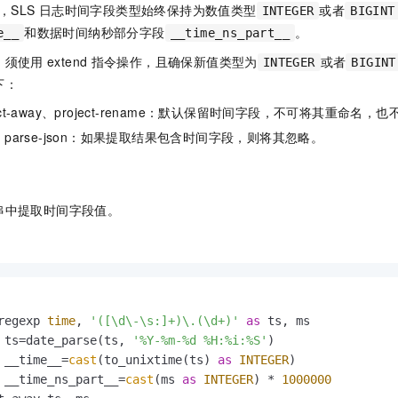
，SLS
日志时间字段类型始终保持为数值类型
或者
INTEGER
BIGINT
和数据时间纳秒部分字段
。
e__
__time_ns_part__
，须使用
extend
指令操作，且确保新值类型为
或者
INTEGER
BIGINT
下：
roject-away、project-rename：默认保留时间字段，不可将其重命名
exp、parse-json：如果提取结果包含时间字段，则将其忽略。
串中提取时间字段值。
regexp 
time
, 
'([\d\-\s:]+)\.(\d+)'
as
 ts
=
date_parse(ts, 
'%Y-%m-%d %H:%i:%S'
 __time__
=
cast
(to_unixtime(ts) 
as
INTEGER
 __time_ns_part__
=
cast
(ms 
as
INTEGER
) 
*
1000000