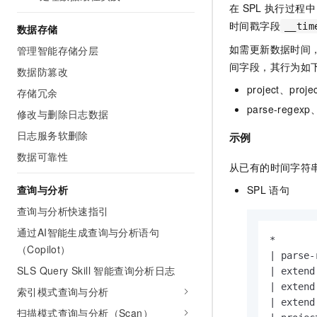
在
SPL
执行过程中
时间戳字段
__tim
数据存储
如需更新数据时间
管理智能存储分层
间字段，其行为如
数据防篡改
project、p
存储冗余
parse-reg
修改与删除日志数据
日志服务软删除
示例
数据可靠性
从已有的时间字符
SPL
语句
查询与分析
查询与分析快速指引
通过AI智能生成查询与分析语句
*
（Copilot）
|
 parse
-
SLS Query Skill 智能查询分析日志
|
 extend
|
 extend
索引模式查询与分析
|
 extend
扫描模式查询与分析（Scan）