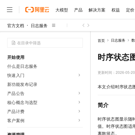
大模型
产品
解决方案
权益
定价
官方文档
日志服务
大模型
产品
解决方案
权益
定价
云市场
伙伴
服务
了解阿里云
精选产品
精选解决方案
普惠上云
产品定价
精选商城
成为销售伙伴
售前咨询
为什么选择阿里云
千问AI平台
日志服务
数
首页
了解云产品的定价详情
大模型服务平台百炼
千问办公，解锁你的工作
普惠上云 官方力荐
分销伙伴
在线服务
网站建设
什么是云计算
大
大模型服务与应用平台
企业级Agent产品，直接
云服务器38元/年起，超
时序状态
开始使用
咨询伙伴
多端小程序
技术领先
云上成本管理
售后服务
千问大模型
Agency Agents：拥
官方推荐返现计划
大模型
什么是日志服务
大模型
精选产品
精选解决方案
Salesforce 国际版订阅
稳定可靠
管理和优化成本
多元化、高性能、安全可靠
推荐新用户得奖励，单订单
更新时间：
2026-05-20
销售伙伴合作计划
快速入门
自助服务
友盟天域
安全合规
人工智能与机器学习
AI
文本生成
无影云电脑
HappyHorse 打造一
云工开物
新功能发布记录
本文介绍时序状态
无影生态合作计划
在线服务
观测云
分析师报告
随时随地安全接入的云上超
高校专属算力普惠，学生认
计算
互联网应用开发
产品公告
Qwen3.8-Max
HOT
Salesforce On Alibaba C
工单服务
智能体时代全能旗舰模型
Tuya 物联网平台阿里云
研究报告与白皮书
核心概念与选型
云解析DNS
快速拥有专属 OpenClaw
Consulting Partner 合
简介
大数据
容器
免费试用
短信专区
产品计费
蓝凌 OA
Qwen3.7-Plus
AI 大模型销售与服务生
现代化应用
存储
天池大赛
时序状态图显示随
能看、能想、能动手的多模
客户案例
云原生大数据计算服务 Max
解决方案免费试用 新老
电子合同
值。时序状态图适
面向分析的企业级SaaS模
最高领取价值200元试用
安全
网络与CDN
AI 算法大赛
Qwen3-VL-Plus
离散状态。
畅捷通
资源管理