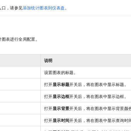
服务生态伙伴
视觉 Coding、空间感知、多模态思考等全面升级
1M上下文，专为长程任务能力而生
云工开物
企业应用
Night Plan 支持 Qwen 3.8-Max
AI 办公
NEW
入口，请参见
添加统计图表到仪表盘
。
Red Hat
30+ 款产品免费体验
夜间 5 折，Qwen/Meoo/TokenPlan 客户专享
AI智能应用
科研合作
ERP
堂（旗舰版）
SUSE
智能客服
AI 应用构建
大模型原生
CRM
2个月
自动承接线索
建站小程序
Qoder
大模型服务平台百炼-应用模版
OA 办公系统
HOT
NEW
计图表进行全局配置。
面向真实软件
个人版上线、团队版降价；千问3.8-Max首发发尝鲜
丰富多元化的应用模版和解决方案
力提升
财税管理
模板建站
万有无界
大模型服务平台百炼-智能体
400电话
定制建站
说明
的模型效果
灵活可视化地构建企业级 Agent
方案
广告营销
模板小程序
设置图表的标题。
秒悟
人工智能平台 PAI
定制小程序
云端极速 AI 
新一代 AI 视频生成模型，深度适配广告营销等场景
AI Native 的算法工程平台，一站式完成建模、训练、推理服务部署
打开
显示标题
开关后，将在图表中显示标题。
APP 开发
打开
显示边框
开关后，将在图表中显示边框。
建站系统
打开
显示背景
开关后，将在图表中显示背景颜
AI 应用
10分钟微调：让0.6B模型媲美235B模型
多模态数据信
打开
显示时间
开关后，将在图表中显示查询时
依托云原生高可用架构,实现Dify私有化部署
用1%尺寸在特定领域达到大模型90%以上效果