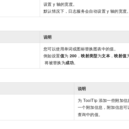
设置
y
轴的宽度。
默认情况下，日志服务会自动设置
y
轴的宽度
说明
您可以使用单词或图标替换图表中的值。
例如设置
值
为
200
，
映射类型
为
文本
，
映射值
将被替换为
成功
。
说明
为
ToolTip
添加一些附加信
一个附加信息，附加信息可
查询中的值。