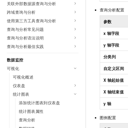
关联外部数据源查询与分析
查询分析配置
跨域查询与分析
使用第三方工具查询与分析
参数
查询与分析常见问题
x
轴字段
查询与分析语法说明
y
轴字段
查询与分析最佳实践
分类列
数据监控
可视化
自定义区间
可视化概述
X
轴起始值
仪表盘
X
轴结束值
统计图表
添加统计图表到仪表盘
y
轴
统计图表属性
图例配置
查询分析