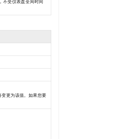
，不受仪表盘全局时间
t.diy 一步搞定创意建站
构建大模型应用的安全防护体系
通过自然语言交互简化开发流程,全栈开发支持
通过阿里云安全产品对 AI 应用进行安全防护
将变更为该值。如果您要