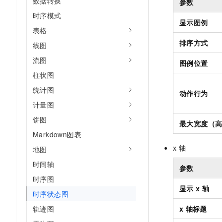
数据转换
参数
时序模式
显示图例
表格
排序方式
线图
流图
图例位置
柱状图
统计图
动作行为
计量图
饼图
最大宽度（高
Markdown图表
x
轴
地图
时间轴
参数
时序图
显示
x
轴
时序状态图
轨迹图
x
轴标题