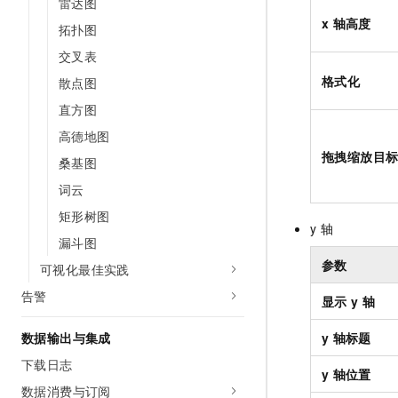
雷达图
x
轴高度
拓扑图
交叉表
格式化
散点图
直方图
高德地图
拖拽缩放目
桑基图
词云
矩形树图
y
轴
漏斗图
参数
可视化最佳实践
告警
显示
y
轴
数据输出与集成
y
轴标题
下载日志
y
轴位置
数据消费与订阅