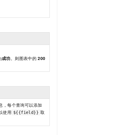
。
为
成功
。则图表中的
200
息，每个查询可以添加
以使用
取
${{field}}