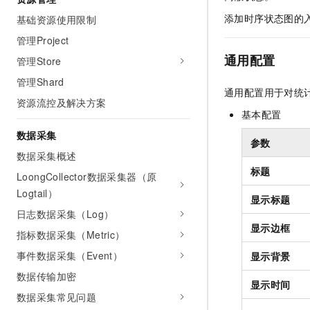
AI 产品 免费试用
网络
安全
云开发大赛
添加时序状态图的
基础资源使用限制
Tableau 订阅
1亿+ 大模型 tokens 和 
管理Project
可观测
入门学习赛
中间件
AI空中课堂在线直播课
140+云产品 免费试用
通用配置
大模型服务
管理Store
上云与迁云
产品新客免费试用，最长1
数据库
管理Shard
生态解决方案
千问AI平台-Token Plan
通用配置用于对统
企业出海
大模型ACA认证体验
大数据计算
资源流控及解决方案
助力企业全员 AI 认知与能
基本配置
行业生态解决方案
政企业务
媒体服务
千问AI平台-模型体验
数据采集
开发者生态解决方案
参数
在线体验全尺寸、多种模态
数据采集概述
企业服务与云通信
AI 开发和 AI 应用解决
标题
Happy 系列大模型
LoongCollector数据采集器（原
域名与网站
Logtail）
显示标题
终端用户计算
日志数据采集（Log）
显示边框
指标数据采集（Metric）
Serverless
大模型解决方案
事件数据采集（Event）
显示背景
开发工具
快速部署 Dify，高效搭建 
数据传输加密
显示时间
迁移与运维管理
数据采集常见问题