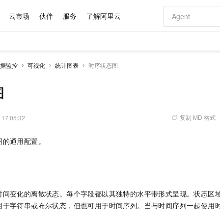
云市场
伙伴
服务
了解阿里云
AI 特惠
数据与 API
成为产品伙伴
企业增值服务
最佳实践
价格计算器
AI 场景体
基础软件
产品伙伴合
阿里云认证
市场活动
配置报价
大模型
据监控
可视化
统计图表
时序状态图
自助选配和估算价格
新方式
域名与网站
睿译宝，AI翻译排版一步到位
智启 AI 普惠权益
产品生态集成认证中心
企业支持计划
云上春晚
千问官方 MaaS 平台，为开发者和 Agent 而生，新用户赠送 1 亿 + tokens 额度
云服务器 EC
Qwen Aud
AI Coding
阿里云Maa
2026 阿里云
为企业打
数据集
Windows
大模型认证
模型
NEW
NEW
交付可用成果
值低价云产品抢先购
提供智能易用的域名与建站服务
上传文档即自动完成翻译和格式还原
至高享 1亿+免费 tokens，加速 Al 应用落地
安全可靠、弹
智能编程，一键
图
产品生态伙伴
专家技术服务
云上奥运之旅
弹性计算合作
阿里云中企出
手机三要素
宝塔 Linux
全部认证
价格优势
有专属领域专家
对象存储 OSS
GLM-5.2：长任务时代开源旗舰模型
阿里云 OPC 创新助力计划
云数据库 RD
即刻拥有 DeepS
AI 电商营销
产品生态伙伴工作台
企业增值服务台
云栖战略参考
云存储合作计
云栖大会
身份实名认证
CentOS
训练营
推动算力普惠，释放技术红利
的大模型服务
最高返9万
多领域专家智能体,一键组建 AI 虚拟交付团队
至高百万元 Token 补贴，加速一人公司成长
稳定、安全、高性价比、高性能的云存储服务
真正可用的 1M 上下文,一次完成代码全链路开发
轻松解锁专属 Dee
从图文生成到
复制 MD 格式
 17:05:32
云上的中国
数据库合作计
活动全景
短信
Docker
图片和
站式影视创作平台
人工智能平台 PAI
Hermes Agent，打造自进化智能体
Token Plan 模型订阅计划
Qoder
5 分钟轻松部署
AI 广告创作
企业成长
大模型
NEW
信息公告
图的通用配置。
看见新力量
云网络合作计
OCR 文字识别
JAVA
级电脑
证享300元代金券
可视化编排打通从文字构思到成片全链路闭环
一站式AI开发、训练和推理服务
自主进化，持久记忆，越用越聪明
Qwen3.8-Max 首发尝鲜，限时加量 10 倍，夜间低至2折
面向真实软件
图文、视频一
Kimi-K3
HappyHors
NEW
魔搭 Mode
loud
服务实践
官网公告
Kimi 最新旗舰模型，长程编程与推理利器
让文字生成流
金融模力时刻
Salesforce O
版
发票查验
全能环境
Qoder CN
Claude Code + GStack 打造工程团队
千问办公，限时限量积分加倍
云原生数据库 P
低代码高效构
AI 建站
NEW
作计划
计划
创新中心
魔搭 ModelSc
健康状态
让AI从“聊天伙伴”进化为能干活的“数字员工”
覆盖公网/内网、递归/权威、移动APP等全场景解析服务
安装技能 GStack，拥有专属 AI 工程团队
你的AI工作搭子，覆盖日常办公高频场景
基于千问大模型等，支持代码智能生成、研发智能问答
0 代码专业建
客户案例
天气预报查询
操作系统
Deepseek-v4-pro
HappyHors
态合作计划
时间变化的离散状态。每个字段都以其独特的水平带形式呈现。状态区
态智能体模型
旗舰 MoE 大模型，百万上下文与顶尖推理能力
图生视频，流
Compute
同享
容器服务 Kubernetes 版 ACK
万小智 AI 建站低至 15元/月
云防火墙
AI 短剧/漫剧
快递物流查询
WordPress
成为服务伙
高校合作
用于字符串或布尔状态，但也可用于时间序列。当与时间序列一起使用
式云数据仓库
点，立即开启云上创新
提供一站式管理容器应用的 K8s 服务
送.CN域名，送备案服务码
云原生的云上
AI助力短剧
GLM-5.2
Wan2.7-T
Ubuntu