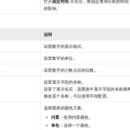
打开
固定时间
开关后，将固定查询分析的时间
一个 AI 助手
即刻拥有 DeepSeek-R1 满血版
超强辅助，Bol
的影响。
在企业官网、通讯软件中为客户提供 AI 客服
多种方案随心选，轻松解锁专属 DeepSeek
说明
设置数字的显示格式。
设置数字的单位。
数
设置数字的小数点后的位数。
设置显示字段的名称。
设置了显示名后，该图表中显示字段的名称都
修改某个名称，可以使用字段配置。
选择图表的颜色方案。
内置
：使用内置颜色。
单色
：选择一个颜色。