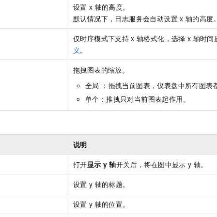
设置
x
轴的高度。
默认情况下，日志服务会自动设置
x
轴的高度
仅时序模式下支持
x
轴格式化，选择
x
轴时间
义
。
拖拽图表的缩放。
标
全局 ：拖拽当前图表，仪表盘中所有图表
单个：推拽只对当前图表起作用。
说明
打开
显示
y
轴
开关后，将在图中显示
y
轴。
设置
y
轴的标题。
设置
y
轴的位置。