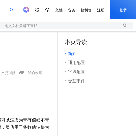
文档
备案
控制台
注册
登录
输入文档关键字查找
验
作计划
器
AI 活动
专业服务
服务伙伴合作计划
开发者社区
加入我们
服务平台百炼
阿里云 OPC 创新助力计划
本页导读
（1）
一站式生成采购清单，支持单品或批量购买
S
io：打造专属 AI 语音助手
S产品伙伴计划（繁花）
峰会
造的大模型服务与应用开发平台
轻量应用服务器
一句话生成原生可编辑精美 PPT 文稿
AI 生产力先锋
Al MaaS 服务伙伴赋能合作
域名
博文
Careers
至高可申请百万元
简介
性可伸缩的云计算服务
开启高性价比 AI 编程新体验
Qwen-Audio-3.0-Realtime 端到端实时语音角色扮演
输入一句话想法, 轻松生成专业的 PPT
先锋实践拓展 AI 生产力的边界
快速构建应用程序和网站，即刻迈出上云第一步
Token 补贴，五大权
计划
海大会
伙伴信用分合作计划
商标
问答
社会招聘
通用配置
益加速 OPC 成功
S
eek-V4-Pro
数字证书管理服务（原SSL证书）
一键部署幻兽帕鲁游戏服务器
飞天发布时刻
HOT
划
备案
电子书
校园招聘
字段配置
pSeek-V4-Pro
视频创作，一键激活电商全链路生产力
全托管，含MySQL、PostgreSQL、SQL Server、MariaDB多引擎
实现全站HTTPS，呈现可信的WEB访问
一键购买专属联机服务器，轻松开启游戏
所见，即是所愿
我的收藏
产品详情
更多支持
划
公司注册
镜像站
交互事件
视频生成
语音识别与合成
专属 QwenPaw
短信服务
漫剧工坊：一站式动画创作平台
AI 实训营
HOT
合作伙伴培训与认证
划
上云迁移
的智能体编程平台
站生成，高效打造优质广告素材
从聊天伙伴进化为能主动干活的本地数字员工
快速生产连贯的高质量长漫剧
从基础到进阶，Agent 创客手把手教你
国内短信简单易用，安全可靠，秒级触达，全球覆盖200+国家和地区。
e-1.1-T2V
Qwen3-TTS-Flash
lScope
我要反馈
查询合作伙伴
畅细腻的高质量视频
离线语音合成大模型，多语言方言自适应，低延迟高稳定
n Alibaba Cloud ISV 合作
代维服务
olarDB
建企业门户网站
大数据开发治理平台 DataWorks
10 分钟搭建微信、支付宝小程序
创新加速
ope
登录合作伙伴管理后台
我要建议
站，无忧落地极速上线
以可视化方式快速构建移动和 PC 门户网站
100%兼容MySQL、PostgreSQL，兼容Oracle，支持集中和分布式
高效部署网站，快速应用到小程序
Data Agent 驱动的一站式 Data+AI 开发治理平台
e-1.1-I2V
Cosyvoice-V3-Flash
安全
域可以渲染为带有值或不带
畅自然，细节丰富
高表现力语音合成大模型，语音克隆听感自然
我要投诉
上云场景组合购
伴
时，阈值用于将数值转换为
边界网络安全防护产品
漫剧创作，剧本、分镜、视频高效生成
覆盖90%+业务场景，专享组合折扣价
2V
VPN
Fun-ASR