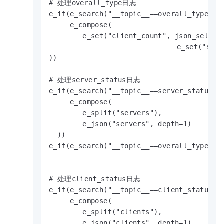
# 处理overall_type日志

e_if(e_search("__topic__==overall_type"), 
     e_compose(

        e_set("client_count", json_select(
				e_set("server_count", json_select(v("servers"), "length([*])", default=0))

))

# 处理server_status日志

e_if(e_search("__topic__==server_status"),
     e_compose(

        e_split("servers"), 

        e_json("servers", depth=1)

  ))

e_if(e_search("__topic__==overall_type"), 
# 处理client_status日志

e_if(e_search("__topic__==client_status"),
     e_compose(

        e_split("clients"), 

        e_json("clients", depth=1),
