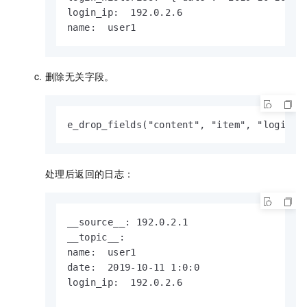
login_ip:  192.0.2.6

name:  user1
删除无关字段。
e_drop_fields("content", "item", "login_h
处理后返回的日志：
__source__: 192.0.2.1

__topic__:

name:  user1

date:  2019-10-11 1:0:0

login_ip:  192.0.2.6
