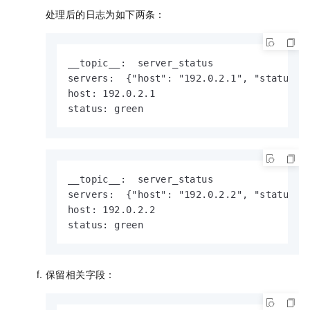
处理后的日志为如下两条：
__topic__:  server_status

servers:  {"host": "192.0.2.1", "status": 
host: 192.0.2.1

status: green
__topic__:  server_status

servers:  {"host": "192.0.2.2", "status": 
host: 192.0.2.2

status: green
保留相关字段：