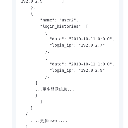
192.0.2.9        ]

    },

    {

        "name": "user2",

        "login_histories": [

          {

            "date": "2019-10-11 0:0:0",

            "login_ip": "192.0.2.7"

          },

          {

            "date": "2019-10-11 1:0:0",

            "login_ip": "192.0.2.9"

          },

      {

      ...更多登录信息...

      }     

        ]

    },

  {

    ....更多user....

  }
