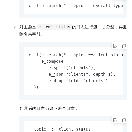
e_if(e_search("__topic__==overall_type"),
对主题是
的日志进行进一步分裂，再删
client_status
除多余字段。
e_if(e_search("__topic__==client_status"),
     e_compose(

        e_split("clients"), 

        e_json("clients", depth=1),

        e_drop_fields("clients")

  ))
处理后的日志为如下两个日志：
__topic__:  client_status
