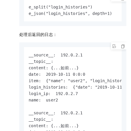
e_split("login_histories")

e_json("login_histories", depth=1)
处理后返回的日志：
__source__:  192.0.2.1

__topic__: 

content: {...如前...}

date:  2019-10-11 0:0:0

item:  {"name": "user2", "login_histories
login_histories:  {"date": "2019-10-11 0:0
login_ip:  192.0.2.7

name:  user2

__source__:  192.0.2.1

__topic__: 

content: {...如前...}
