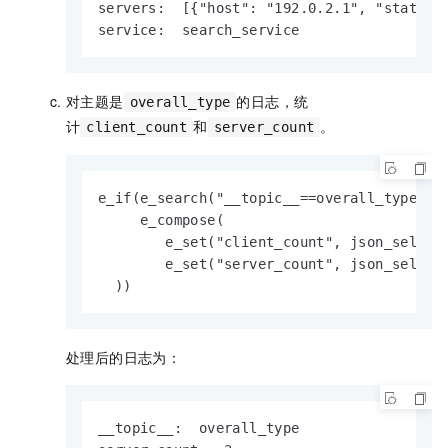
servers:  [{"host": "192.0.2.1", "status":
service:  search_service
对主题是
的日志，统
overall_type
计
和
。
client_count
server_count
e_if(e_search("__topic__==overall_type"), 
     e_compose(

        e_set("client_count", json_select(
        e_set("server_count", json_select(
  ))
处理后的日志为：
__topic__:  overall_type
