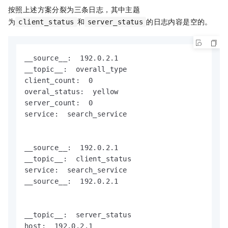
按照上述方案分裂为三条日志，其中主题
为
和
的日志内容是空的。
client_status
server_status
__source__:  192.0.2.1

__topic__:  overall_type

client_count:  0

overal_status:  yellow

server_count:  0

service:  search_service

__source__:  192.0.2.1

__topic__:  client_status

service:  search_service

__source__:  192.0.2.1

__topic__:  server_status

host:  192.0.2.1
