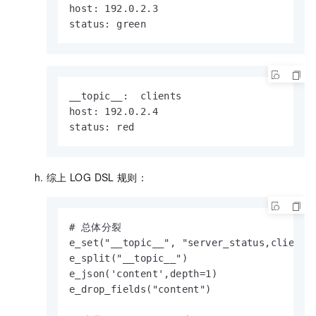
host: 192.0.2.3

status: green
__topic__:  clients

host: 192.0.2.4

status: red
综上
LOG DSL
规则：
# 总体分裂

e_set("__topic__", "server_status,client_s
e_split("__topic__")

e_json('content',depth=1)

e_drop_fields("content")
