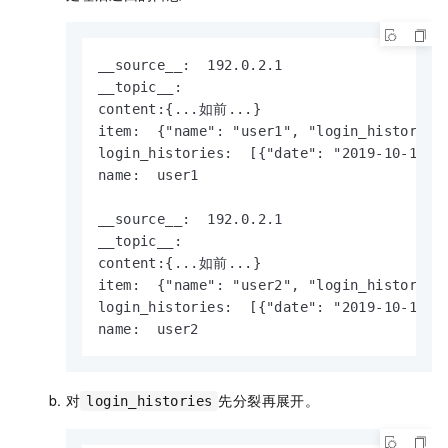
__source__:  192.0.2.1

__topic__:  

content:{...如前...}

item:  {"name": "user1", "login_histories
login_histories:  [{"date": "2019-10-10 0
name:  user1

__source__:  192.0.2.1

__topic__:  

content:{...如前...}

item:  {"name": "user2", "login_histories
login_histories:  [{"date": "2019-10-11 0
name:  user2
对
先分裂再展开。
login_histories