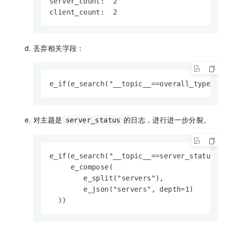
server_count:  2

client_count:  2
丢弃相关字段：
e_if(e_search("__topic__==overall_type"),
对主题是
的日志，进行进一步分裂。
server_status
e_if(e_search("__topic__==server_status"),
     e_compose(

        e_split("servers"), 

        e_json("servers", depth=1)

  ))