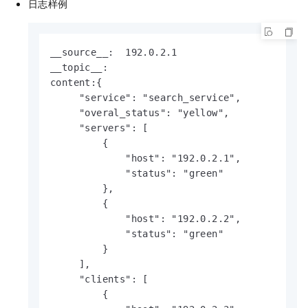
日志样例
__source__:  192.0.2.1

__topic__:  

content:{

     "service": "search_service",

     "overal_status": "yellow",

     "servers": [

         {

             "host": "192.0.2.1",

             "status": "green"

         },

         {

             "host": "192.0.2.2",

             "status": "green"

         }

     ],

     "clients": [

         {
