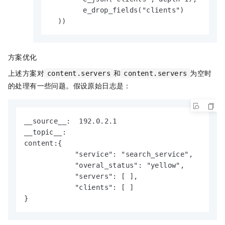
        e_drop_fields("clients")

  ))
方案优化
上述方案对
和
为空时
content.servers
content.servers
的处理有一些问题。假设原始日志是：
__source__:  192.0.2.1

__topic__:  

content:{

            "service": "search_service",

            "overal_status": "yellow",

            "servers": [ ],

            "clients": [ ]

}