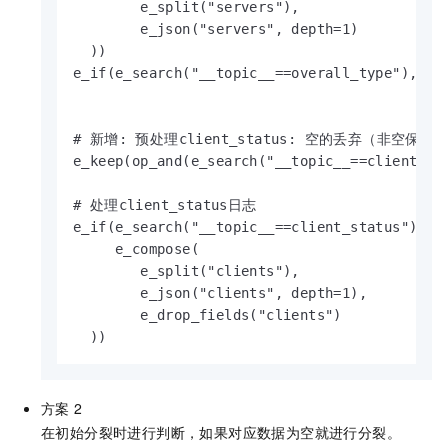
        e_split("servers"), 

        e_json("servers", depth=1)

  ))

e_if(e_search("__topic__==overall_type"), e_d
# 新增: 预处理client_status: 空的丢弃（非空保留）
e_keep(op_and(e_search("__topic__==client_sta
# 处理client_status日志

e_if(e_search("__topic__==client_status"), 

     e_compose(

        e_split("clients"), 

        e_json("clients", depth=1),

        e_drop_fields("clients")

  ))
方案
2
在初始分裂时进行判断，如果对应数据为空就进行分裂。