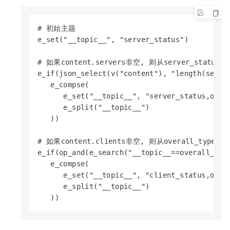
# 初始主题

e_set("__topic__", "server_status")

# 如果content.servers非空, 则从server_status
e_if(json_select(v("content"), "length(server
   e_compse(

      e_set("__topic__", "server_status,overa
      e_split("__topic__")

   ))

# 如果content.clients非空, 则从overall_type
e_if(op_and(e_search("__topic__==overall_type
   e_compse(

      e_set("__topic__", "client_status,overa
      e_split("__topic__")

   ))