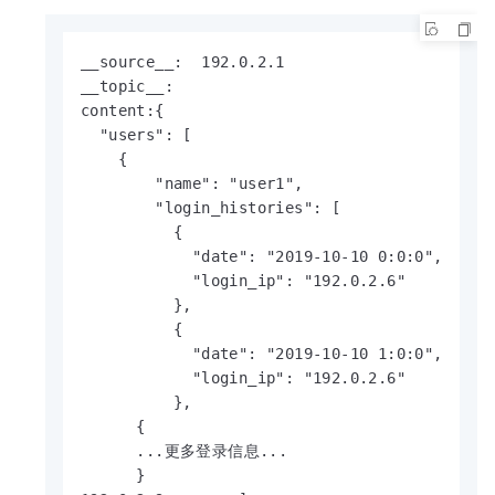
__source__:  192.0.2.1

__topic__:  

content:{

  "users": [

    {

        "name": "user1",

        "login_histories": [

          {

            "date": "2019-10-10 0:0:0",

            "login_ip": "192.0.2.6"

          },

          {

            "date": "2019-10-10 1:0:0",

            "login_ip": "192.0.2.6"

          },

      {

      ...更多登录信息...

      }
