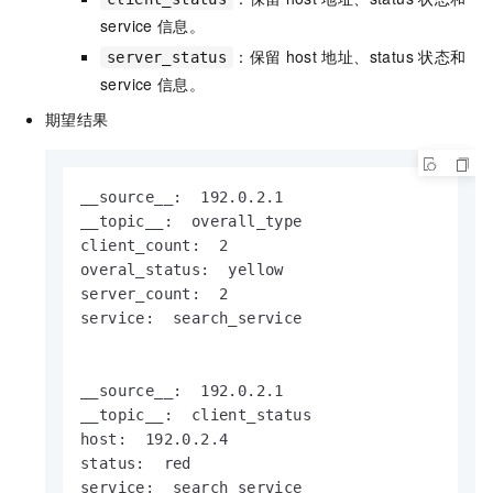
service
信息。
：保留
host
地址、status
状态和
server_status
service
信息。
期望结果
__source__:  192.0.2.1

__topic__:  overall_type

client_count:  2

overal_status:  yellow

server_count:  2

service:  search_service

__source__:  192.0.2.1

__topic__:  client_status

host:  192.0.2.4

status:  red

service:  search_service
