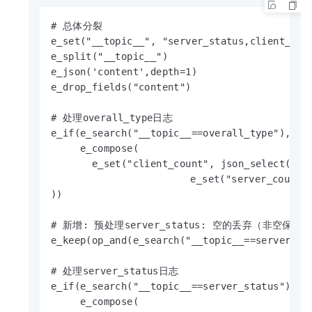
# 总体分裂

e_set("__topic__", "server_status,client_stat
e_split("__topic__")

e_json('content',depth=1)

e_drop_fields("content")

# 处理overall_type日志

e_if(e_search("__topic__==overall_type"), 

     e_compose(

       e_set("client_count", json_select(v("c
			 e_set("server_count", json_select(v("servers"), "length([*])", default=0))

))

# 新增: 预处理server_status: 空的丢弃（非空保留）
e_keep(op_and(e_search("__topic__==server_sta
# 处理server_status日志

e_if(e_search("__topic__==server_status"), 

     e_compose(
