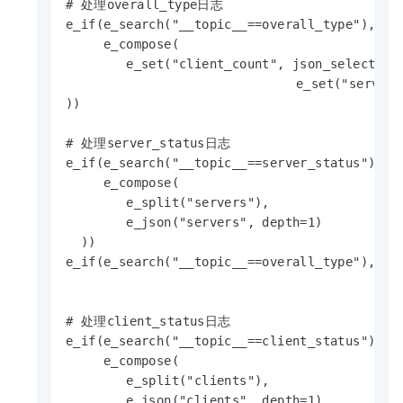
# 处理overall_type日志

e_if(e_search("__topic__==overall_type"), 

     e_compose(

        e_set("client_count", json_select(v("
				e_set("server_count", json_select(v("servers"), "length([*])", default=0))

))

# 处理server_status日志

e_if(e_search("__topic__==server_status"), 

     e_compose(

        e_split("servers"), 

        e_json("servers", depth=1)

  ))

e_if(e_search("__topic__==overall_type"), e_d
# 处理client_status日志

e_if(e_search("__topic__==client_status"), 

     e_compose(

        e_split("clients"), 

        e_json("clients", depth=1),
