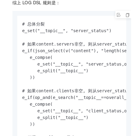
综上
LOG DSL
规则是：
# 总体分裂

e_set("__topic__", "server_status")

# 如果content.servers非空, 则从server_status
e_if(json_select(v("content"), "length(server
   e_compse(

      e_set("__topic__", "server_status,overa
      e_split("__topic__")

   ))

# 如果content.clients非空, 则从server_status
e_if(op_and(e_search("__topic__==overall_type
   e_compse(

      e_set("__topic__", "client_status,overa
      e_split("__topic__")

   ))
