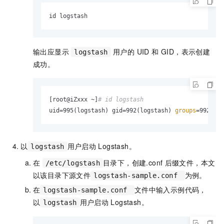
id logstash
输出应显示
用户的 UID 和 GID，表示创建
logstash
成功。
[root@iZxxx ~]
# id logstash
uid=995(logstash) gid=992(logstash) 
groups
=992(log
以
用户启动
Logstash。
logstash
在
目录下，创建.conf
后缀文件，本文
/etc/logstash
以该目录下源文件
为例。
logstash-sample.conf
在
文件中输入示例代码，
logstash-sample.conf
以
用户启动
Logstash。
logstash