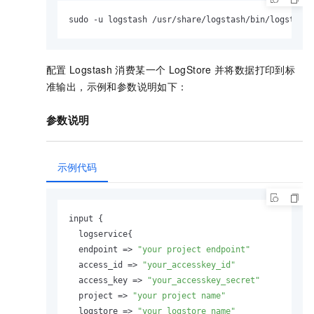
sudo -u logstash /usr/share/logstash/bin/logstash 
配置
Logstash
消费某一个
LogStore
并将数据打印到标
准输出，示例和参数说明如下：
参数说明
示例代码
input {

  logservice{

endpoint
 =>
"your project endpoint"
  access_id => 
"your_accesskey_id"
  access_key => 
"your_accesskey_secret"
  project => 
"your project name"
  logstore => 
"your logstore name"