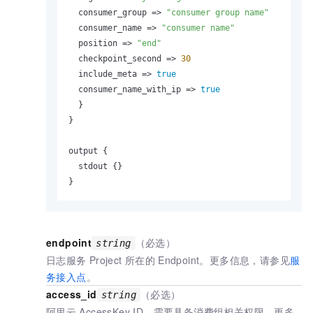
  consumer_group => 
"consumer group name"
  consumer_name => 
"consumer name"
  position => 
"end"
  checkpoint_second => 
30
  include_meta => 
true
  consumer_name_with_ip => 
true
  }

}

output {

  stdout {}

}
endpoint
（必选）
string
日志服务
Project
所在的
Endpoint。更多信息，请参见
服
务接入点
。
access_id
（必选）
string
阿里云
AccessKey ID，需要具备消费组相关权限。更多