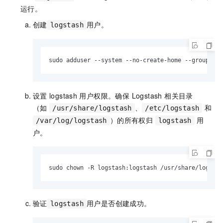
运行。
创建
用户。
logstash
sudo adduser --system --no-create-home --group log
设置
logstash
用户权限。确保 Logstash 相关目录
（如
、
和
/usr/share/logstash
/etc/logstash
）的所有权归
用
/var/log/logstash
logstash
户。
sudo chown -R logstash:logstash /usr/share/logstas
验证
用户是否创建成功。
logstash