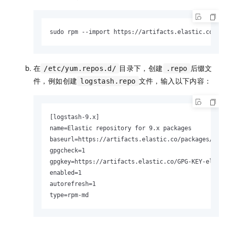
sudo rpm --import https://artifacts.elastic.co/GPG
在
目录下，创建
后缀文
/etc/yum.repos.d/
.repo
件，例如创建
文件，输入以下内容：
logstash.repo
[logstash-9.x]

name=Elastic repository for 9.x packages

baseurl=https://artifacts.elastic.co/packages/9.x/
gpgcheck=1

gpgkey=https://artifacts.elastic.co/GPG-KEY-elasti
enabled=1

autorefresh=1

type=rpm-md