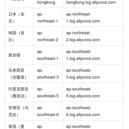
hongkong
hongkong.log.aliyuncs.com
i
日本（东
ap-
ap-northeast-
a
京）
northeast-1
1.log.aliyuncs.com
i
韩国（首
ap-
ap-northeast-
a
尔）
northeast-2
2.log.aliyuncs.com
i
ap-
ap-southeast-
a
新加坡
southeast-1
1.log.aliyuncs.com
i
马来西亚
ap-
ap-southeast-
a
（吉隆坡）
southeast-3
3.log.aliyuncs.com
i
印度尼西亚
ap-
ap-southeast-
a
（雅加达）
southeast-5
5.log.aliyuncs.com
i
菲律宾（马
ap-
ap-southeast-
a
尼拉）
southeast-6
6.log.aliyuncs.com
i
泰国（曼
ap-
ap-southeast-
a