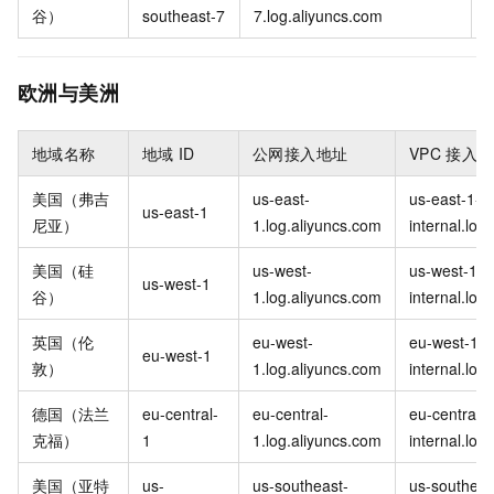
谷）
southeast-7
7.log.aliyuncs.com
i
欧洲与美洲
地域名称
地域
ID
公网接入地址
VPC
接入地
美国（弗吉
us-east-
us-east-1-
us-east-1
尼亚）
1.log.aliyuncs.com
internal.log
美国（硅
us-west-
us-west-1-
us-west-1
谷）
1.log.aliyuncs.com
internal.log
英国（伦
eu-west-
eu-west-1-
eu-west-1
敦）
1.log.aliyuncs.com
internal.log
德国（法兰
eu-central-
eu-central-
eu-central-1
克福）
1
1.log.aliyuncs.com
internal.log
美国（亚特
us-
us-southeast-
us-southeas