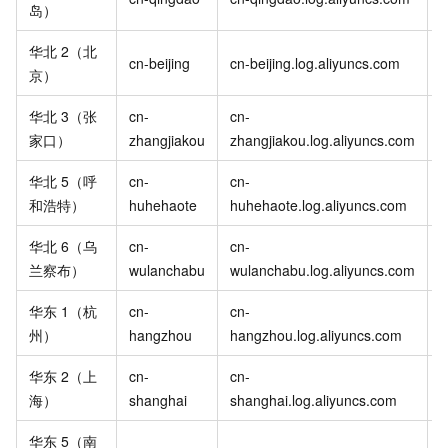
岛）
i
华北
2（北
c
cn-beijing
cn-beijing.log.aliyuncs.com
京）
i
华北
3（张
cn-
cn-
c
家口）
zhangjiakou
zhangjiakou.log.aliyuncs.com
i
华北
5（呼
cn-
cn-
c
和浩特）
huhehaote
huhehaote.log.aliyuncs.com
i
华北
6（乌
cn-
cn-
c
兰察布）
wulanchabu
wulanchabu.log.aliyuncs.com
i
华东
1（杭
cn-
cn-
c
州）
hangzhou
hangzhou.log.aliyuncs.com
i
华东
2（上
cn-
cn-
c
海）
shanghai
shanghai.log.aliyuncs.com
i
华东
5（南