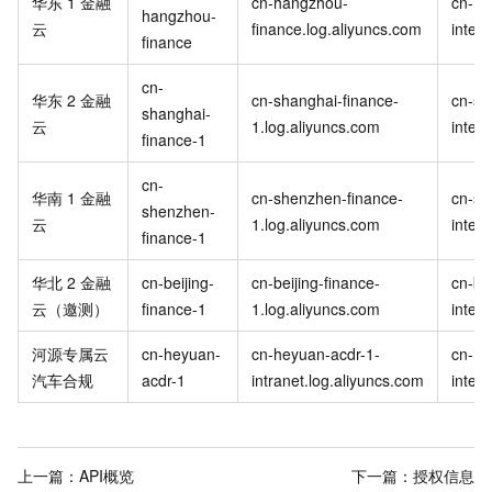
华东
1 金融
cn-hangzhou-
cn-ha
hangzhou-
云
finance.log.aliyuncs.com
inter
finance
cn-
华东
2 金融
cn-shanghai-finance-
cn-sh
shanghai-
云
1.log.aliyuncs.com
inter
finance-1
cn-
华南
1 金融
cn-shenzhen-finance-
cn-sh
shenzhen-
云
1.log.aliyuncs.com
inter
finance-1
华北
2 金融
cn-beijing-
cn-beijing-finance-
cn-be
云（邀测）
finance-1
1.log.aliyuncs.com
inter
河源专属云
cn-heyuan-
cn-heyuan-acdr-1-
cn-he
汽车合规
acdr-1
intranet.log.aliyuncs.com
inter
上一篇：
API概览
下一篇：
授权信息