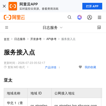
打开 APP
日志服务
日志服务
开发参考
API参考
服务接入点
首页
服务接入点
更新时间：
2026-07-23 05:52:17
复制 MD 格式
我的收藏
产品详情
亚太
地域名称
地域
ID
公网接入地址
华北
1（青
c
cn-qingdao
cn-qingdao.log.aliyuncs.com