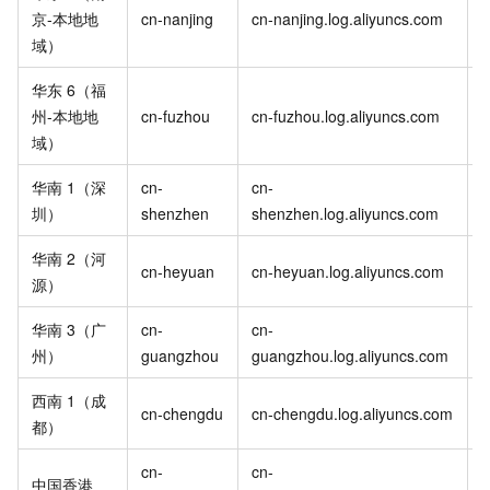
c
京-本地地
cn-nanjing
cn-nanjing.log.aliyuncs.com
i
域）
华东
6（福
c
州-本地地
cn-fuzhou
cn-fuzhou.log.aliyuncs.com
i
域）
华南
1（深
cn-
cn-
c
圳）
shenzhen
shenzhen.log.aliyuncs.com
i
华南
2（河
c
cn-heyuan
cn-heyuan.log.aliyuncs.com
源）
i
华南
3（广
cn-
cn-
c
州）
guangzhou
guangzhou.log.aliyuncs.com
i
西南
1（成
c
cn-chengdu
cn-chengdu.log.aliyuncs.com
都）
i
cn-
cn-
c
中国香港