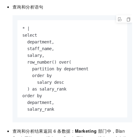
查询和分析语句
* |

select

  department,

  staff_name,

  salary,

  row_number() over(

    partition by department

    order by

      salary desc

  ) as salary_rank

order by

  department,

  salary_rank
查询和分析结果返回
6
条数据：
Marketing
部门中，Blan