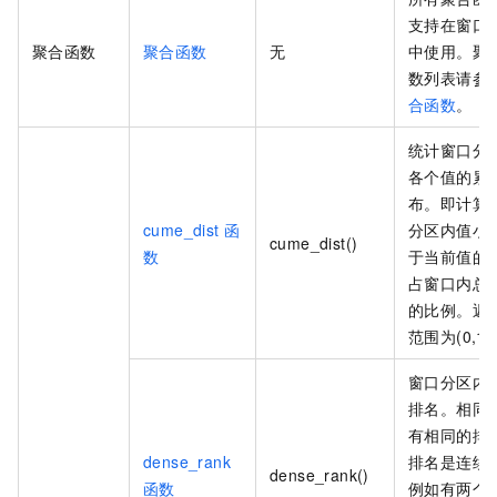
支持在窗口
聚合函数
聚合函数
无
中使用。聚
数列表请参
合函数
。
统计窗口分
各个值的累
布。即计算
cume_dist
函
分区内值小
cume_dist()
数
于当前值的
占窗口内总
的比例。返
范围为(0,1]
窗口分区内
排名。相同
有相同的排
dense_rank
排名是连续
dense_rank()
函数
例如有两个