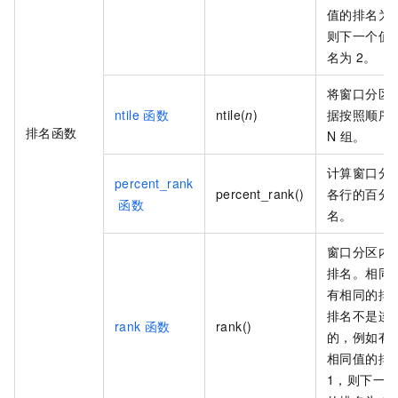
值的排名为
则下一个值
名为
2。
将窗口分区
ntile
函数
ntile(
n
)
据按照顺序
排名函数
N
组。
计算窗口分
percent_rank
percent_rank()
各行的百分
函数
名。
窗口分区内
排名。相同
有相同的排
排名不是连
rank
函数
rank()
的，例如有
相同值的排
1，则下一