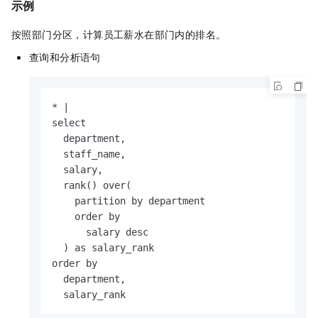
示例
按照部门分区，计算员工薪水在部门内的排名。
查询和分析语句
* |

select

  department,

  staff_name,

  salary,

  rank() over(

    partition by department

    order by

      salary desc

  ) as salary_rank

order by

  department,

  salary_rank