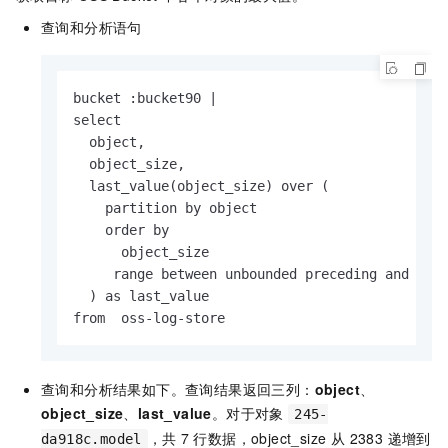
查询和分析语句
bucket :bucket90 |

select

  object,

  object_size,

  last_value(object_size) over (

    partition by object

    order by

      object_size 

     range between unbounded preceding and unbo
  ) as last_value

from  oss-log-store
查询和分析结果如下。查询结果返回三列：
object
、
object_size
、
last_value
。对于对象
245-
，共
7
行数据，object_size 从 2383 递增到
da918c.model