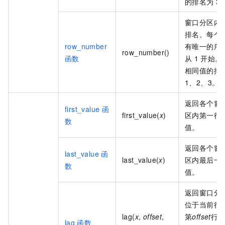
的排名为
3
窗口分区内
排名。每个
row_number
有唯一的序
row_number()
函数
从
1
开始。
相同值的排
1、2、3。
返回各个窗
first_value
函
first_value(
x
)
区内第一行
数
值。
返回各个窗
last_value
函
last_value(
x
)
区内最后一
数
值。
返回窗口分
位于当前行
lag(
x
,
offset
,
第
offset
行
lag
函数