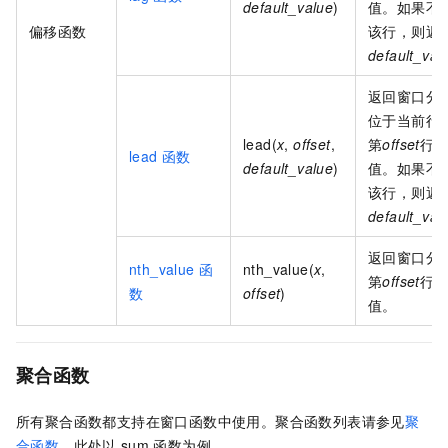
default_value
)
值。如果不
偏移函数
该行，则返
default_val
返回窗口分
位于当前行
lead(
x
,
offset
,
第
offset
行
lead
函数
default_value
)
值。如果不
该行，则返
default_val
返回窗口分
nth_value
函
nth_value(
x
,
第
offset
行
数
offset
)
值。
聚合函数
所有聚合函数都支持在窗口函数中使用。聚合函数列表请参见
聚
合函数
。此处以
sum
函数为例。