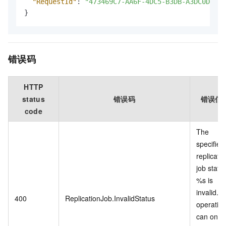
"RequestId"
:
"473469C7-AA6F-4DC5-B3DB-A3DC0DE3C8
}
错误码
HTTP
status
错误码
错误信
code
The
specified
replicati
job statu
%s is
invalid. T
400
ReplicationJob.InvalidStatus
operatio
can only