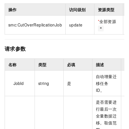
操作
访问级别
资源类型
*
全部资源
smc:CutOverReplicationJob
update
*
请求参数
名称
类型
必填
描述
示
自动增量迁
j-
JobId
string
是
移任务
bp
ID。
是否需要进
行最后一次
全量数据迁
移。取值范