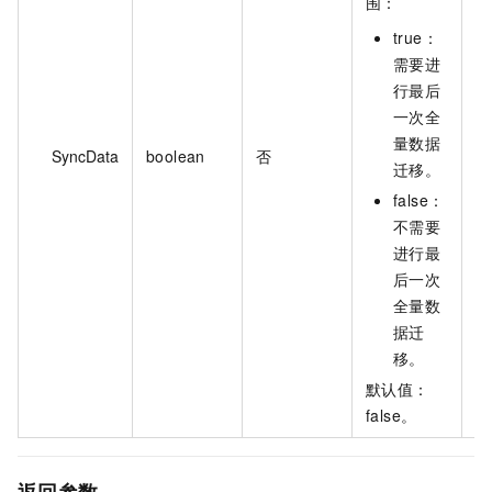
围：
true：
需要进
行最后
一次全
量数据
SyncData
boolean
否
fa
迁移。
false：
不需要
进行最
后一次
全量数
据迁
移。
默认值：
false。
返回参数