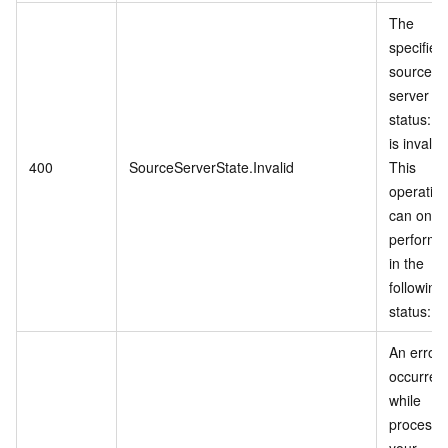
The
specified
source
server
status: %
is invalid.
400
SourceServerState.Invalid
This
operatio
can only
performe
in the
following
status: %
An error
occurred
while
processi