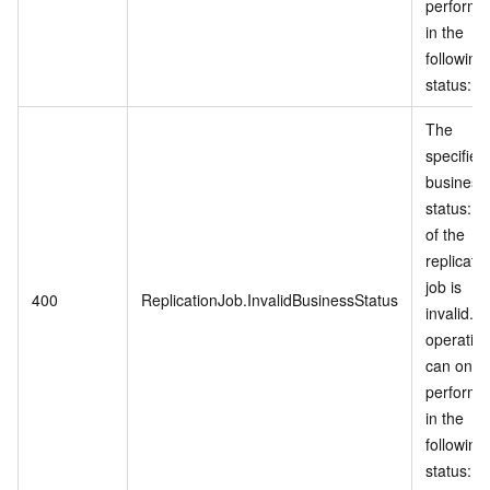
performe
in the
following
status: %
The
specified
business
status: %
of the
replicati
job is
400
ReplicationJob.InvalidBusinessStatus
invalid. T
operatio
can only
performe
in the
following
status: %