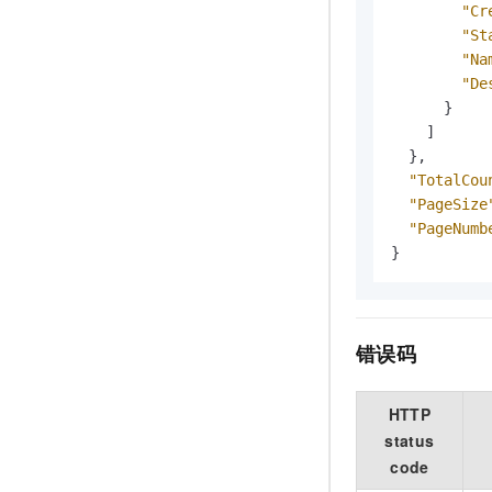
"Cr
"St
"Na
"De
}
]
}
,
"TotalCou
"PageSize
"PageNumb
}
错误码
HTTP
status
code