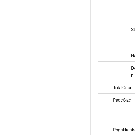
S
N
De
n
TotalCount
PageSize
PageNumb