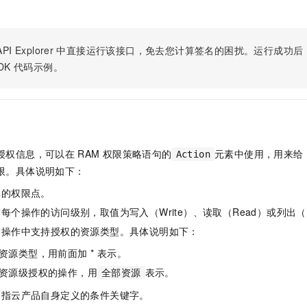
服务生态伙伴
视觉 Coding、空间感知、多模态思考等全面升级
1M上下文，专为长程任务能力而生
云工开物
企业应用
Night Plan 支持 Qwen 3.8-Max
AI 办公
NEW
Red Hat
30+ 款产品免费体验
夜间 5 折，Qwen/Meoo/TokenPlan 客户专享
AI智能应用
科研合作
ERP
堂（旗舰版）
SUSE
PI Explorer
中直接运行该接口，免去您计算签名的困扰。运行成功后，OpenA
智能客服
AI 应用构建
大模型原生
CRM
DK
代码示例。
2个月
自动承接线索
建站小程序
Qoder
大模型服务平台百炼-应用模版
OA 办公系统
HOT
NEW
面向真实软件
个人版上线、团队版降价；千问3.8-Max首发发尝鲜
丰富多元化的应用模版和解决方案
力提升
财税管理
模板建站
万有无界
大模型服务平台百炼-智能体
400电话
定制建站
的模型效果
灵活可视化地构建企业级 Agent
授权信息，可以在
RAM
权限策略语句的
元素中使用，用来给
Action
方案
广告营销
模板小程序
限。具体说明如下：
秒悟
人工智能平台 PAI
定制小程序
云端极速 AI 
新一代 AI 视频生成模型，深度适配广告营销等场景
AI Native 的算法工程平台，一站式完成建模、训练、推理服务部署
体的权限点。
每个操作的访问级别，取值为写入（Write）、读取（Read）或列出（L
APP 开发
指操作中支持授权的资源类型。具体说明如下：
建站系统
资源类型，用前面加 * 表示。
AI 应用
10分钟微调：让0.6B模型媲美235B模型
多模态数据信
资源级授权的操作，用
表示。
全部资源
依托云原生高可用架构,实现Dify私有化部署
用1%尺寸在特定领域达到大模型90%以上效果
是指云产品自身定义的条件关键字。