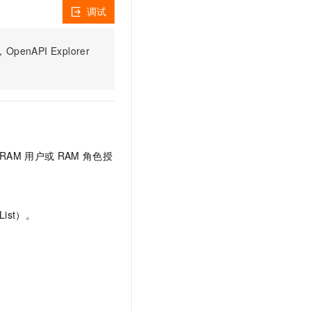
文戏情感细腻自然，动作戏激烈拳拳到肉，实现更强表演能力
支持中英文自由切换，具备更强的噪声鲁棒性
云聚AI 严选权益
调试
SSL 证书
，一键激活高效办公新体验
精选AI产品，从模型到应用全链提效
堡垒机
PI Explorer
AI 用量加速计划
应用
防火墙
、识别商机，让客服更高效、服务更出色。
新老同享，达量后返
千问办公
主机安全
NEW
的智能体编程平台
一站式AI生产力平台
AI 应用及服务市场
伶鹊
企业级人与Agent协作平台，接入和调度多个数字员工
智能客服平台，对话机器人、对话分析、智能外呼
RAM
用户或
RAM
角色授
AI 应用
大模型服务平台百炼 - 全妙
大模型
应用创作平台
多模态内容创作工具，已接入 DeepSeek
自然语言处理
ist）。
数据标注
机器学习
息提取
与 AI 智能体进行实时音视频通话
从文本、图片、视频中提取结构化的属性信息
构建支持视频理解的 AI 音视频实时通话应用