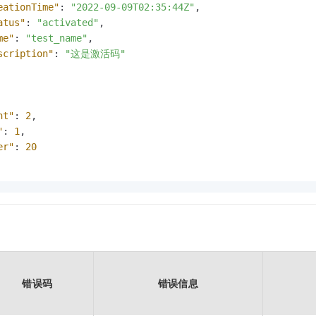
eationTime"
:
"2022-09-09T02:35:44Z"
,
atus"
:
"activated"
,
me"
:
"test_name"
,
scription"
:
"这是激活码"
nt"
:
2
,
"
:
1
,
er"
:
20
错误码
错误信息