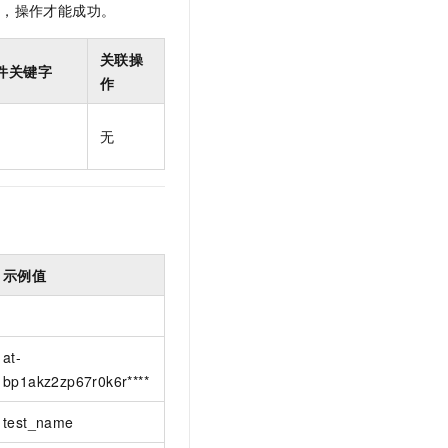
限，操作才能成功。
t.diy 一步搞定创意建站
构建大模型应用的安全防护体系
通过自然语言交互简化开发流程,全栈开发支持
通过阿里云安全产品对 AI 应用进行安全防护
关联操
件关键字
作
无
示例值
at-
bp1akz2zp67r0k6r****
test_name