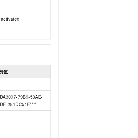
activated
例值
DA3097-79B9-53AE-
DF-281DC54F****