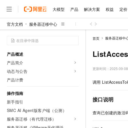
大模型
产品
解决方案
权益
定价
官方文档
服务器迁移中心
大模型
产品
解决方案
权益
定价
云市场
伙伴
服务
了解阿里云
精选产品
精选解决方案
普惠上云
产品定价
精选商城
成为销售伙伴
售前咨询
为什么选择阿里云
千问AI平台
服务器迁移中
首页
了解云产品的定价详情
大模型服务平台百炼
千问办公，解锁你的工作
普惠上云 官方力荐
分销伙伴
在线服务
网站建设
什么是云计算
大
大模型服务与应用平台
企业级Agent产品，直接
云服务器38元/年起，超
ListAcc
产品概述
咨询伙伴
多端小程序
技术领先
云上成本管理
售后服务
千问大模型
Agency Agents：拥
官方推荐返现计划
大模型
产品简介
大模型
精选产品
精选解决方案
Salesforce 国际版订阅
稳定可靠
管理和优化成本
多元化、高性能、安全可靠
推荐新用户得奖励，单订单
更新时间：
2025-09-08
销售伙伴合作计划
动态与公告
自助服务
友盟天域
安全合规
人工智能与机器学习
AI
文本生成
无影云电脑
HappyHorse 打造一
云工开物
产品计费
调用
ListAccessTo
无影生态合作计划
在线服务
观测云
分析师报告
随时随地安全接入的云上超
高校专属算力普惠，学生认
计算
互联网应用开发
Qwen3.8-Max
HOT
Salesforce On Alibaba C
工单服务
操作指南
智能体时代全能旗舰模型
Tuya 物联网平台阿里云
研究报告与白皮书
云解析DNS
快速拥有专属 OpenClaw
Consulting Partner 合
接口说明
大数据
容器
新手指引
免费试用
短信专区
蓝凌 OA
Qwen3.7-Plus
AI 大模型销售与服务生
SMC AI Agent版客户端（公测）
现代化应用
存储
天池大赛
查询已创建的激活
能看、能想、能动手的多模
云原生大数据计算服务 Max
解决方案免费试用 新老
电子合同
服务器迁移（有代理迁移）
面向分析的企业级SaaS模
最高领取价值200元试用
安全
网络与CDN
AI 算法大赛
Qwen3-VL-Plus
畅捷通
服务器迁移（VMware无代理迁