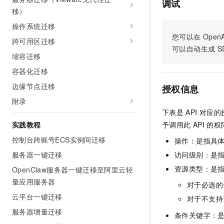
调试
AI 产品 免费试用
网络
移）
安全
云开发大赛
Tableau 订阅
1亿+ 大模型 tokens 和 
操作系统迁移
可观测
入门学习赛
中间件
AI空中课堂在线直播课
您可以在
OpenA
140+云产品 免费试用
跨可用区迁移
大模型服务
可以自动生成
S
上云与迁云
产品新客免费试用，最长1
数据库
缩容迁移
生态解决方案
千问AI平台-Token Plan
企业出海
大模型ACA认证体验
容器化迁移
大数据计算
助力企业全员 AI 认知与能
行业生态解决方案
边缘节点迁移
授权信息
政企业务
媒体服务
千问AI平台-模型体验
附录
开发者生态解决方案
在线体验全尺寸、多种模态
下表是
API
对应的
企业服务与云通信
AI 开发和 AI 应用解决
实践教程
予调用此
API
的权
Happy 系列大模型
域名与网站
控制台跨账号ECS实例间迁移
操作：是指具
终端用户计算
服务器一键迁移
访问级别：是指
资源类型：是
OpenClaw服务器一键迁移至阿里云轻
Serverless
大模型解决方案
量应用服务器
对于必选的
开发工具
云平台一键迁移
快速部署 Dify，高效搭建 
对于不支持
服务器增量迁移
迁移与运维管理
条件关键字：