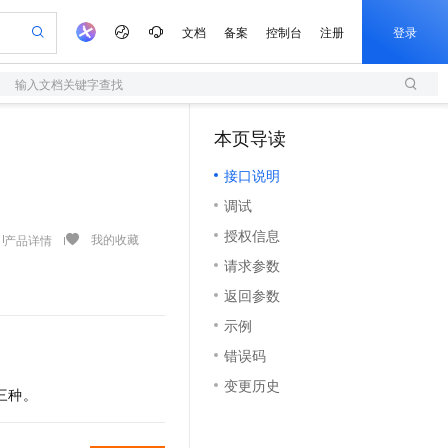
文档
备案
控制台
注册
登录
输入文档关键字查找
验
作计划
器
AI 活动
专业服务
服务伙伴合作计划
开发者社区
加入我们
服务平台百炼
阿里云 OPC 创新助力计划
本页导读
（1）
一站式生成采购清单，支持单品或批量购买
S
io：打造专属 AI 语音助手
S产品伙伴计划（繁花）
峰会
造的大模型服务与应用开发平台
轻量应用服务器
一句话生成原生可编辑精美 PPT 文稿
AI 生产力先锋
Al MaaS 服务伙伴赋能合作
域名
博文
Careers
至高可申请百万元
接口说明
性可伸缩的云计算服务
开启高性价比 AI 编程新体验
Qwen-Audio-3.0-Realtime 端到端实时语音角色扮演
输入一句话想法, 轻松生成专业的 PPT
先锋实践拓展 AI 生产力的边界
快速构建应用程序和网站，即刻迈出上云第一步
Token 补贴，五大权
计划
海大会
伙伴信用分合作计划
商标
问答
社会招聘
调试
益加速 OPC 成功
S
eek-V4-Pro
数字证书管理服务（原SSL证书）
一键部署幻兽帕鲁游戏服务器
飞天发布时刻
HOT
划
备案
电子书
校园招聘
授权信息
pSeek-V4-Pro
视频创作，一键激活电商全链路生产力
全托管，含MySQL、PostgreSQL、SQL Server、MariaDB多引擎
实现全站HTTPS，呈现可信的WEB访问
一键购买专属联机服务器，轻松开启游戏
所见，即是所愿
我的收藏
产品详情
更多支持
划
公司注册
镜像站
请求参数
视频生成
语音识别与合成
专属 QwenPaw
短信服务
漫剧工坊：一站式动画创作平台
AI 实训营
HOT
合作伙伴培训与认证
返回参数
划
上云迁移
的智能体编程平台
站生成，高效打造优质广告素材
从聊天伙伴进化为能主动干活的本地数字员工
快速生产连贯的高质量长漫剧
从基础到进阶，Agent 创客手把手教你
国内短信简单易用，安全可靠，秒级触达，全球覆盖200+国家和地区。
e-1.1-T2V
Qwen3-TTS-Flash
lScope
我要反馈
查询合作伙伴
示例
畅细腻的高质量视频
离线语音合成大模型，多语言方言自适应，低延迟高稳定
n Alibaba Cloud ISV 合作
代维服务
olarDB
建企业门户网站
大数据开发治理平台 DataWorks
10 分钟搭建微信、支付宝小程序
错误码
创新加速
ope
登录合作伙伴管理后台
我要建议
站，无忧落地极速上线
以可视化方式快速构建移动和 PC 门户网站
100%兼容MySQL、PostgreSQL，兼容Oracle，支持集中和分布式
高效部署网站，快速应用到小程序
Data Agent 驱动的一站式 Data+AI 开发治理平台
e-1.1-I2V
Cosyvoice-V3-Flash
变更历史
安全
三种。
畅自然，细节丰富
高表现力语音合成大模型，语音克隆听感自然
我要投诉
上云场景组合购
伴
边界网络安全防护产品
漫剧创作，剧本、分镜、视频高效生成
覆盖90%+业务场景，专享组合折扣价
2V
VPN
Fun-ASR