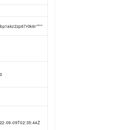
-bp1akz2zp67r0k6r****
0
22-09-09T02:35:44Z