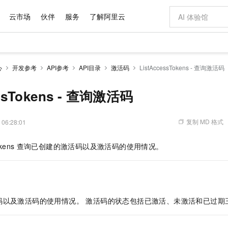
云市场
伙伴
服务
了解阿里云
AI 特惠
数据与 API
成为产品伙伴
企业增值服务
最佳实践
价格计算器
AI 场景体
基础软件
产品伙伴合
阿里云认证
市场活动
配置报价
大模型
心
开发参考
API参考
API目录
激活码
ListAccessTokens - 查询激活码
自助选配和估算价格
新方式
域名与网站
睿译宝，AI翻译排版一步到位
智启 AI 普惠权益
产品生态集成认证中心
企业支持计划
云上春晚
千问官方 MaaS 平台，为开发者和 Agent 而生，新用户赠送 1 亿 + tokens 额度
云服务器 EC
Qwen Aud
AI Coding
阿里云Maa
2026 阿里云
为企业打
数据集
Windows
大模型认证
模型
NEW
NEW
交付可用成果
值低价云产品抢先购
提供智能易用的域名与建站服务
上传文档即自动完成翻译和格式还原
至高享 1亿+免费 tokens，加速 Al 应用落地
安全可靠、弹
智能编程，一键
essTokens - 查询激活码
产品生态伙伴
专家技术服务
云上奥运之旅
弹性计算合作
阿里云中企出
手机三要素
宝塔 Linux
全部认证
价格优势
有专属领域专家
对象存储 OSS
GLM-5.2：长任务时代开源旗舰模型
阿里云 OPC 创新助力计划
云数据库 RD
即刻拥有 DeepS
AI 电商营销
产品生态伙伴工作台
企业增值服务台
云栖战略参考
云存储合作计
云栖大会
身份实名认证
CentOS
训练营
推动算力普惠，释放技术红利
的大模型服务
最高返9万
多领域专家智能体,一键组建 AI 虚拟交付团队
至高百万元 Token 补贴，加速一人公司成长
稳定、安全、高性价比、高性能的云存储服务
真正可用的 1M 上下文,一次完成代码全链路开发
轻松解锁专属 Dee
从图文生成到
复制 MD 格式
 06:28:01
云上的中国
数据库合作计
活动全景
短信
Docker
图片和
站式影视创作平台
人工智能平台 PAI
Hermes Agent，打造自进化智能体
Token Plan 模型订阅计划
Qoder
5 分钟轻松部署
AI 广告创作
企业成长
大模型
NEW
信息公告
kens
查询已创建的激活码以及激活码的使用情况。
看见新力量
云网络合作计
OCR 文字识别
JAVA
级电脑
证享300元代金券
可视化编排打通从文字构思到成片全链路闭环
一站式AI开发、训练和推理服务
自主进化，持久记忆，越用越聪明
Qwen3.8-Max 首发尝鲜，限时加量 10 倍，夜间低至2折
面向真实软件
图文、视频一
Kimi-K3
HappyHors
NEW
魔搭 Mode
loud
服务实践
官网公告
Kimi 最新旗舰模型，长程编程与推理利器
让文字生成流
金融模力时刻
Salesforce O
版
发票查验
全能环境
Qoder CN
Claude Code + GStack 打造工程团队
千问办公，限时限量积分加倍
云原生数据库 P
低代码高效构
AI 建站
NEW
作计划
计划
创新中心
魔搭 ModelSc
健康状态
让AI从“聊天伙伴”进化为能干活的“数字员工”
覆盖公网/内网、递归/权威、移动APP等全场景解析服务
安装技能 GStack，拥有专属 AI 工程团队
你的AI工作搭子，覆盖日常办公高频场景
基于千问大模型等，支持代码智能生成、研发智能问答
0 代码专业建
客户案例
天气预报查询
操作系统
Deepseek-v4-pro
HappyHors
态合作计划
码以及激活码的使用情况。 激活码的状态包括已激活、未激活和已过期
态智能体模型
旗舰 MoE 大模型，百万上下文与顶尖推理能力
图生视频，流
Compute
同享
容器服务 Kubernetes 版 ACK
万小智 AI 建站低至 15元/月
云防火墙
AI 短剧/漫剧
快递物流查询
WordPress
成为服务伙
高校合作
式云数据仓库
点，立即开启云上创新
提供一站式管理容器应用的 K8s 服务
送.CN域名，送备案服务码
云原生的云上
AI助力短剧
GLM-5.2
Wan2.7-T
Ubuntu