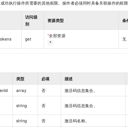
指成功执行操作所需要的其他权限。操作者必须同时具备关联操作的权
一个 AI 助手
即刻拥有 DeepSeek-R1 满血版
超强辅助，Bol
在企业官网、通讯软件中为客户提供 AI 客服
多种方案随心选，轻松解锁专属 DeepSeek
访问级
资源类型
条
别
*
全部资源
Tokens
get
无
*
类型
必填
描述
enId
array
否
激活码信息集合。
string
否
激活码信息集合。
string
否
激活码名称。