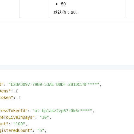
50
默认值：20。
d"
:
"E2DA3097-79B9-53AE-B0DF-281DC54F****"
,
kens"
:
{
Token"
:
[
cessTokenId"
:
"at-bp1akz2zp67r0k6r****"
,
meToLiveInDays"
:
"30"
,
unt"
:
"100"
,
gisteredCount"
:
"5"
,