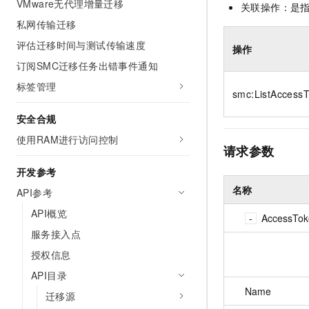
VMware无代理增量迁移
关联操作：是
10 分钟在聊天系统中增加
专有云
私网传输迁移
评估迁移时间与测试传输速度
操作
订阅SMC迁移任务出错事件通知
标签管理
smc:ListAccess
安全合规
使用RAM进行访问控制
请求参数
开发参考
名称
API参考
API概览
AccessTok
服务接入点
授权信息
API目录
Name
迁移源