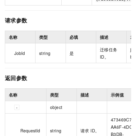
请求参数
名称
类型
必填
描述
示
迁移任务
j-
JobId
string
是
ID。
bw
返回参数
名称
类型
描述
示例值
object
473469C7-
AA6F-4DC5
RequestId
string
请求 ID。
B3DB-