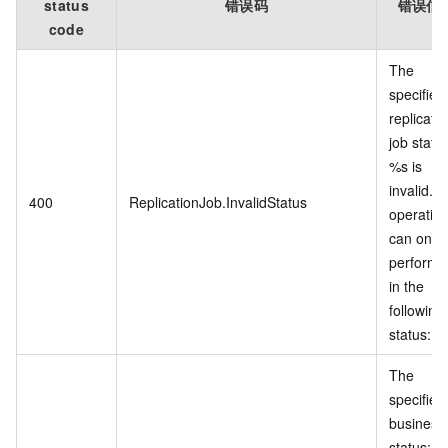
status
错误码
错误信
code
The
specified
replicati
job statu
%s is
invalid. T
400
ReplicationJob.InvalidStatus
operatio
can only
performe
in the
following
status: %
The
specified
business
status: %