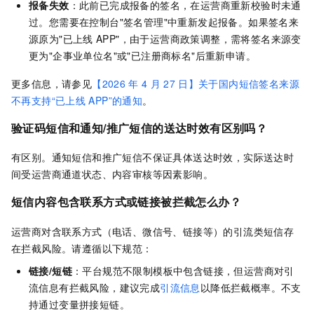
报备失效
：此前已完成报备的签名，在运营商重新校验时未通
过。您需要在控制台"签名管理"中重新发起报备。如果签名来
源原为"已上线
APP"，由于运营商政策调整，需将签名来源变
更为"企事业单位名"或"已注册商标名"后重新申请。
更多信息，请参见
【2026
年
4
月
27
日】关于国内短信签名来源
不再支持“已上线
APP”的通知
。
验证码短信和通知/推广短信的送达时效有区别吗？
有区别。通知短信和推广短信不保证具体送达时效，实际送达时
间受运营商通道状态、内容审核等因素影响。
短信内容包含联系方式或链接被拦截怎么办？
运营商对含联系方式（电话、微信号、链接等）的引流类短信存
在拦截风险。请遵循以下规范：
链接/短链
：平台规范不限制模板中包含链接，但运营商对引
流信息有拦截风险，建议完成
引流信息
以降低拦截概率。不支
持通过变量拼接短链。