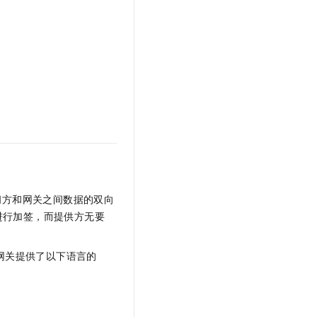
t.diy 一步搞定创意建站
构建大模型应用的安全防护体系
通过自然语言交互简化开发流程,全栈开发支持
通过阿里云安全产品对 AI 应用进行安全防护
阅方和网关之间数据的双向
进行加签，而提供方无要
 网关提供了以下语言的