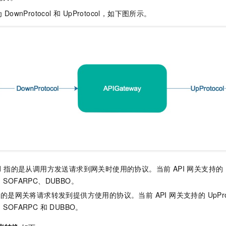
服务生态伙伴
视觉 Coding、空间感知、多模态思考等全面升级
1M上下文，专为长程任务能力而生
云工开物
企业应用
Night Plan 支持 Qwen 3.8-Max
AI 办公
NEW
DownProtocol 和 UpProtocol，如下图所示。
Red Hat
30+ 款产品免费体验
夜间 5 折，Qwen/Meoo/TokenPlan 客户专享
AI智能应用
科研合作
ERP
堂（旗舰版）
SUSE
智能客服
AI 应用构建
大模型原生
CRM
2个月
自动承接线索
建站小程序
Qoder
大模型服务平台百炼-应用模版
OA 办公系统
HOT
NEW
面向真实软件
个人版上线、团队版降价；千问3.8-Max首发发尝鲜
丰富多元化的应用模版和解决方案
力提升
财税管理
模板建站
万有无界
大模型服务平台百炼-智能体
400电话
定制建站
的模型效果
灵活可视化地构建企业级 Agent
方案
广告营销
模板小程序
秒悟
人工智能平台 PAI
定制小程序
云端极速 AI 
新一代 AI 视频生成模型，深度适配广告营销等场景
AI Native 的算法工程平台，一站式完成建模、训练、推理服务部署
APP 开发
l
指的是从调用方发送请求到网关时使用的协议。当前 API 网关支持的 Down
建站系统
S、SOFARPC、DUBBO。
的是网关将请求转发到提供方使用的协议。当前 API 网关支持的 UpProt
AI 应用
10分钟微调：让0.6B模型媲美235B模型
多模态数据信
、SOFARPC 和 DUBBO。
依托云原生高可用架构,实现Dify私有化部署
用1%尺寸在特定领域达到大模型90%以上效果