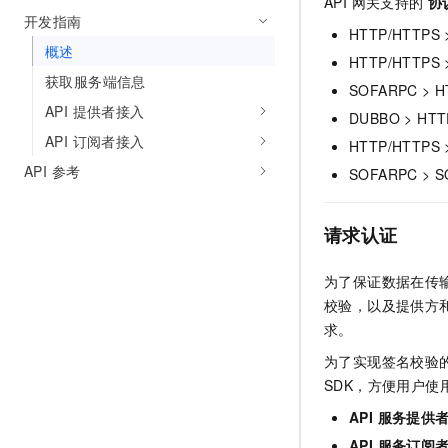
API 网关支持的
协
10 分钟在聊天系统中增加
开发指南
专有云
HTTP/HTTPS 
概述
HTTP/HTTPS 
获取服务端信息
SOFARPC > H
API 提供者接入
DUBBO > HTT
API 订阅者接入
HTTP/HTTPS 
API 参考
SOFARPC > 
请求认证
为了保证数据在传
校验，以及提供方
求。
为了实现签名校验的
SDK，方便用户使
API 服务提供
API 服务订阅