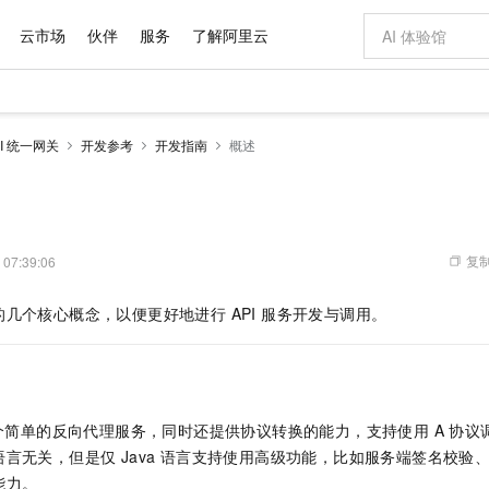
云市场
伙伴
服务
了解阿里云
AI 特惠
数据与 API
成为产品伙伴
企业增值服务
最佳实践
价格计算器
AI 场景体
基础软件
产品伙伴合
阿里云认证
市场活动
配置报价
大模型
API 统一网关
开发参考
开发指南
概述
自助选配和估算价格
新方式
域名与网站
睿译宝，AI翻译排版一步到位
智启 AI 普惠权益
产品生态集成认证中心
企业支持计划
云上春晚
千问官方 MaaS 平台，为开发者和 Agent 而生，新用户赠送 1 亿 + tokens 额度
云服务器 EC
AI Coding
阿里云Maa
2026 阿里云
为企业打
数据集
Windows
大模型认证
模型
NEW
交付可用成果
值低价云产品抢先购
提供智能易用的域名与建站服务
上传文档即自动完成翻译和格式还原
至高享 1亿+免费 tokens，加速 Al 应用落地
安全可靠、弹
智能编程，一键
产品生态伙伴
专家技术服务
云上奥运之旅
弹性计算合作
阿里云中企出
手机三要素
宝塔 Linux
全部认证
价格优势
有专属领域专家
对象存储 OSS
GLM-5.2：长任务时代开源旗舰模型
阿里云 OPC 创新助力计划
云数据库 RD
即刻拥有 DeepS
AI 电商营销
产品生态伙伴工作台
企业增值服务台
云栖战略参考
云存储合作计
云栖大会
身份实名认证
CentOS
训练营
推动算力普惠，释放技术红利
的大模型服务
最高返9万
多领域专家智能体,一键组建 AI 虚拟交付团队
至高百万元 Token 补贴，加速一人公司成长
稳定、安全、高性价比、高性能的云存储服务
真正可用的 1M 上下文,一次完成代码全链路开发
轻松解锁专属 Dee
从图文生成到
复制
 07:39:06
云上的中国
数据库合作计
活动全景
短信
Docker
图片和
站式影视创作平台
人工智能平台 PAI
Hermes Agent，打造自进化智能体
Token Plan 模型订阅计划
Qoder
5 分钟轻松部署
AI 广告创作
企业成长
大模型
NEW
信息公告
几个核心概念，以便更好地进行 API 服务开发与调用。
看见新力量
云网络合作计
OCR 文字识别
JAVA
级电脑
证享300元代金券
可视化编排打通从文字构思到成片全链路闭环
一站式AI开发、训练和推理服务
自主进化，持久记忆，越用越聪明
Qwen3.8-Max 首发尝鲜，限时加量 10 倍，夜间低至2折
面向真实软件
图文、视频一
Kimi-K3
HappyHors
NEW
魔搭 Mode
loud
服务实践
官网公告
Kimi 最新旗舰模型，长程编程与推理利器
让文字生成流
金融模力时刻
Salesforce O
版
发票查验
全能环境
Qoder CN
Claude Code + GStack 打造工程团队
千问办公，限时限量积分加倍
云原生数据库 P
低代码高效构
AI 建站
NEW
作计划
计划
创新中心
魔搭 ModelSc
健康状态
让AI从“聊天伙伴”进化为能干活的“数字员工”
覆盖公网/内网、递归/权威、移动APP等全场景解析服务
安装技能 GStack，拥有专属 AI 工程团队
你的AI工作搭子，覆盖日常办公高频场景
基于千问大模型等，支持代码智能生成、研发智能问答
0 代码专业建
客户案例
天气预报查询
操作系统
Deepseek-v4-pro
HappyHors
态合作计划
一个简单的反向代理服务，同时还提供协议转换的能力，支持使用 A 协议调
态智能体模型
旗舰 MoE 大模型，百万上下文与顶尖推理能力
图生视频，流
Compute
同享
容器服务 Kubernetes 版 ACK
万小智 AI 建站低至 15元/月
云防火墙
AI 短剧/漫剧
快递物流查询
WordPress
成为服务伙
高校合作
言无关，但是仅 Java 语言支持使用高级功能，比如服务端签名校验
式云数据仓库
点，立即开启云上创新
提供一站式管理容器应用的 K8s 服务
送.CN域名，送备案服务码
云原生的云上
AI助力短剧
GLM-5.2
Wan2.7-T
能力。
Ubuntu