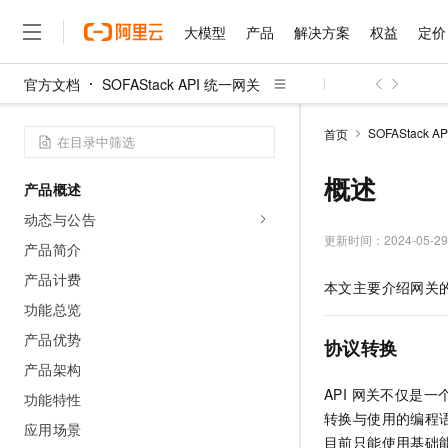
大模型
产品
解决方案
权益
定价
官方文档
SOFAStack API 统一网关
大模型
产品
解决方案
权益
定价
云市场
伙伴
服务
了解阿里云
精选产品
精选解决方案
普惠上云
产品定价
精选商城
成为销售伙伴
售前咨询
为什么选择阿里云
千问AI平台
SOFAStack 
首页
了解云产品的定价详情
大模型服务平台百炼
千问办公，解锁你的工作
普惠上云 官方力荐
分销伙伴
在线服务
网站建设
什么是云计算
大
大模型服务与应用平台
企业级Agent产品，直接
云服务器38元/年起，超
概述
产品概述
咨询伙伴
多端小程序
技术领先
云上成本管理
售后服务
千问大模型
Agency Agents：拥
官方推荐返现计划
大模型
动态与公告
大模型
精选产品
精选解决方案
Salesforce 国际版订阅
稳定可靠
管理和优化成本
多元化、高性能、安全可靠
推荐新用户得奖励，单订单
更新时间：
2024-05-29
销售伙伴合作计划
产品简介
自助服务
友盟天域
安全合规
人工智能与机器学习
AI
文本生成
无影云电脑
HappyHorse 打造一
云工开物
产品计费
本文主要介绍网关的
无影生态合作计划
在线服务
观测云
分析师报告
随时随地安全接入的云上超
高校专属算力普惠，学生认
计算
互联网应用开发
功能总览
Qwen3.8-Max
HOT
Salesforce On Alibaba C
工单服务
智能体时代全能旗舰模型
Tuya 物联网平台阿里云
研究报告与白皮书
产品优势
云解析DNS
快速拥有专属 OpenClaw
Consulting Partner 合
协议转换
大数据
容器
免费试用
短信专区
产品架构
蓝凌 OA
Qwen3.7-Plus
AI 大模型销售与服务生
现代化应用
存储
天池大赛
API 网关不仅是
能看、能想、能动手的多模
功能特性
云原生大数据计算服务 Max
解决方案免费试用 新老
电子合同
转换与使用的编程语
面向分析的企业级SaaS模
最高领取价值200元试用
安全
应用场景
网络与CDN
AI 算法大赛
Qwen3-VL-Plus
目前只能使用基础
畅捷通