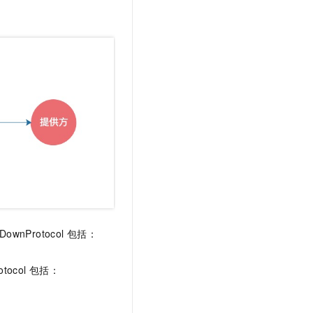
文戏情感细腻自然，动作戏激烈拳拳到肉，实现更强表演能力
支持中英文自由切换，具备更强的噪声鲁棒性
云聚AI 严选权益
SSL 证书
，一键激活高效办公新体验
精选AI产品，从模型到应用全链提效
堡垒机
AI 用量加速计划
应用
防火墙
、识别商机，让客服更高效、服务更出色。
新老同享，达量后返
千问办公
主机安全
NEW
的智能体编程平台
一站式AI生产力平台
AI 应用及服务市场
伶鹊
企业级人与Agent协作平台，接入和调度多个数字员工
智能客服平台，对话机器人、对话分析、智能外呼
AI 应用
大模型服务平台百炼 - 全妙
大模型
应用创作平台
多模态内容创作工具，已接入 DeepSeek
自然语言处理
Protocol 包括：
数据标注
机器学习
ocol 包括：
息提取
与 AI 智能体进行实时音视频通话
从文本、图片、视频中提取结构化的属性信息
构建支持视频理解的 AI 音视频实时通话应用