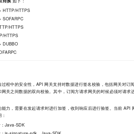
议转换
如下：
一个 AI 助手
即刻拥有 DeepSeek-R1 满血版
超强辅助，Bol
> HTTP/HTTPS
在企业官网、通讯软件中为客户提供 AI 客服
多种方案随心选，轻松解锁专属 DeepSeek
> SOFARPC
TTP/HTTPS
P/HTTPS
> DUBBO
SOFARPC
输过程中的安全性，API 网关支持对数据进行签名校验，包括网关对订
和网关之间数据的双向校验。其中，订阅方请求网关的时候必须对请求
能力，需要在发起请求时进行加签，收到响应后进行验签。当前 API
用：
者
：Java-SDK
者
：js-signature-sdk、Java-SDK