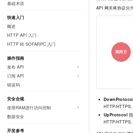
基础术语
AI 产品 免费试用
网络
安全
云开发大赛
API 网关将协议分为 
Tableau 订阅
1亿+ 大模型 tokens 和 
快速入门
可观测
入门学习赛
中间件
AI空中课堂在线直播课
140+云产品 免费试用
大模型服务
概述
上云与迁云
产品新客免费试用，最长1
数据库
HTTP API 入门
生态解决方案
千问AI平台-Token Plan
企业出海
大模型ACA认证体验
大数据计算
HTTP 转 SOFARPC 入门
助力企业全员 AI 认知与能
行业生态解决方案
政企业务
媒体服务
千问AI平台-模型体验
操作指南
开发者生态解决方案
在线体验全尺寸、多种模态
发布 API
企业服务与云通信
AI 开发和 AI 应用解决
Happy 系列大模型
订阅 API
域名与网站
错误码
终端用户计算
安全合规
DownProtoco
Serverless
大模型解决方案
HTTP/HTTP
使用RAM进行访问控制
UpProtocol
指
开发工具
数据安全
快速部署 Dify，高效搭建 
HTTP/HTTPS
迁移与运维管理
开发参考