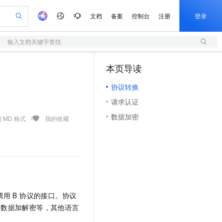
文档
备案
控制台
注册
登录
输入文档关键字查找
验
作计划
器
AI 活动
专业服务
服务伙伴合作计划
开发者社区
加入我们
服务平台百炼
阿里云 OPC 创新助力计划
本页导读
（0）
一站式生成采购清单，支持单品或批量购买
S
S产品伙伴计划（繁花）
峰会
造的大模型服务与应用开发平台
Qwen Audio：打造专属 AI 语音助手
轻量应用服务器
一句话生成原生可编辑精美 PPT 文稿
AI 生产力先锋
Al MaaS 服务伙伴赋能合作
域名
博文
Careers
NEW
至高可申请百万元
协议转换
性可伸缩的云计算服务
开启高性价比 AI 编程新体验
Qwen-Audio-3.0-Realtime 端到端实时语音角色扮演
输入一句话想法, 轻松生成专业的 PPT
先锋实践拓展 AI 生产力的边界
快速构建应用程序和网站，即刻迈出上云第一步
Token 补贴，五大权
计划
海大会
伙伴信用分合作计划
商标
问答
社会招聘
请求认证
益加速 OPC 成功
S
eek-V4-Pro
数字证书管理服务（原SSL证书）
一键部署幻兽帕鲁游戏服务器
飞天发布时刻
HOT
划
备案
电子书
校园招聘
数据加密
pSeek-V4-Pro
视频创作，一键激活电商全链路生产力
全托管，含MySQL、PostgreSQL、SQL Server、MariaDB多引擎
实现全站HTTPS，呈现可信的WEB访问
一键购买专属联机服务器，轻松开启游戏
所见，即是所愿
 MD 格式
我的收藏
更多支持
划
公司注册
镜像站
视频生成
语音识别与合成
专属 QwenPaw
短信服务
漫剧工坊：一站式动画创作平台
AI 实训营
HOT
合作伙伴培训与认证
划
上云迁移
的智能体编程平台
站生成，高效打造优质广告素材
从聊天伙伴进化为能主动干活的本地数字员工
快速生产连贯的高质量长漫剧
从基础到进阶，Agent 创客手把手教你
国内短信简单易用，安全可靠，秒级触达，全球覆盖200+国家和地区。
e-1.1-T2V
Qwen3-TTS-Flash
lScope
我要反馈
查询合作伙伴
畅细腻的高质量视频
离线语音合成大模型，多语言方言自适应，低延迟高稳定
n Alibaba Cloud ISV 合作
代维服务
olarDB
建企业门户网站
大数据开发治理平台 DataWorks
10 分钟搭建微信、支付宝小程序
创新加速
ope
登录合作伙伴管理后台
我要建议
站，无忧落地极速上线
以可视化方式快速构建移动和 PC 门户网站
100%兼容MySQL、PostgreSQL，兼容Oracle，支持集中和分布式
高效部署网站，快速应用到小程序
Data Agent 驱动的一站式 Data+AI 开发治理平台
e-1.1-I2V
Cosyvoice-V3-Flash
安全
用 B 协议的接口。协议
畅自然，细节丰富
高表现力语音合成大模型，语音克隆听感自然
我要投诉
上云场景组合购
伴
、数据加解密等，其他语言
边界网络安全防护产品
漫剧创作，剧本、分镜、视频高效生成
覆盖90%+业务场景，专享组合折扣价
2V
VPN
Fun-ASR