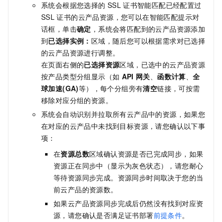
系统会根据您选择的
SSL
证书智能匹配已经配置过
SSL
证书的云产品资源，您可以在智能匹配提示对
话框，单击
确定
，系统会将匹配到的云产品资源添加
到
已选择实例：
区域，随后您可以根据需求对已选择
的云产品资源进行调整。
在页面右侧的
已选择资源
区域，已选中的云产品资源
按产品类型分组显示（如
API
网关
、
函数计算
、
全
球加速(GA)
等），每个分组旁有
清空
链接，可按需
移除对应分组的资源。
系统会自动识别并拉取所有云产品中的资源，如果您
在对应的云产品中未找到目标资源，请您确认以下事
项：
在
资源总数
区域确认资源是否已完成同步，如果
资源正在同步中（显示为灰色状态），请您耐心
等待资源同步完成。资源同步时间取决于您的当
前云产品的资源数。
如果云产品资源同步完成后仍然没有找到对应资
源，请您确认是否满足证书部署
前提条件
。