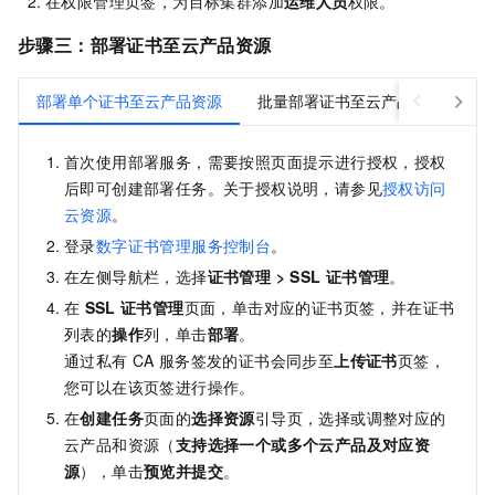
在权限管理页签，为目标集群添加
运维人员
权限。
步骤三：部署证书至云产品资源
部署单个证书至云产品资源
批量部署证书至云产品资源
首次使用部署服务，需要按照页面提示进行授权，授权
后即可创建部署任务。关于授权说明，请参见
授权访问
云资源
。
登录
数字证书管理服务控制台
。
在左侧导航栏，选择
证书管理
>
SSL
证书管理
。
在
SSL
证书管理
页面，单击对应的证书页签，并在证书
列表的
操作
列，单击
部署
。
通过私有
CA
服务签发的证书会同步至
上传证书
页签，
您可以在该页签进行操作。
在
创建任务
页面的
选择资源
引导页，选择或调整对应的
云产品和资源（
支持选择一个或多个云产品及对应资
源
），单击
预览并提交
。