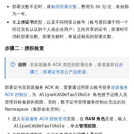
部署次数不足时，请
购买部署次数
，
费用为
30
元/次，有效期
为一年
。
非
上传证书
类型，以及不同阿里云账号（账号需归属于同一个
经过实名认证的个人或企业用户）之间共享的证书，部署时不
消耗部署次数。部署失败时，将返还相应的部署次数。
步骤二：授权检查
说明
非容器服务 ACK 类型的部署任务，请直接前往
步
骤三：部署证书至云产品资源
。
部署证书至容器服务 ACK 前，需要通过阿里云账号登录
容器服务
ACK 控制台
，为
角色授予运维人员
AliyunCASDefaultRole
管理目标集群的权限。否则，数字证书管理服务控制台无法识别
Namespace（集群命名空间）。
进入
容器服务 ACK 授权管理
页面，在
RAM 角色
页签，输入
，单击
管理权限
。
AliyunCASDefaultRole