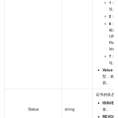
1
：
址。
2
：
6
：
标志
URI（
Reso
Iden
7
：表
址。
Value
：S
型，表示
容。
证书的状态
ISSUE
：
Status
string
发。
REVOK