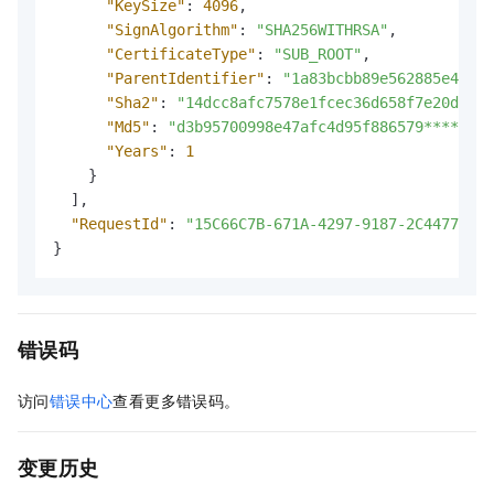
"KeySize"
:
4096
,
"SignAlgorithm"
:
"SHA256WITHRSA"
,
"CertificateType"
:
"SUB_ROOT"
,
"ParentIdentifier"
:
"1a83bcbb89e562885e40aa0
"Sha2"
:
"14dcc8afc7578e1fcec36d658f7e20de18f
"Md5"
:
"d3b95700998e47afc4d95f886579****"
,
"Years"
:
1
}
]
,
"RequestId"
:
"15C66C7B-671A-4297-9187-2C4477247A
}
错误码
访问
错误中心
查看更多错误码。
变更历史