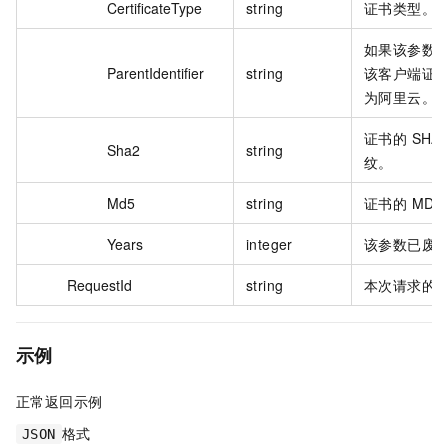
CertificateType
string
证书类型。
如果该参数
ParentIdentifier
string
该客户端证
为阿里云。
证书的 SHA
Sha2
string
纹。
Md5
string
证书的 MD5
Years
integer
该参数已废
RequestId
string
本次请求的 I
示例
正常返回示例
格式
JSON