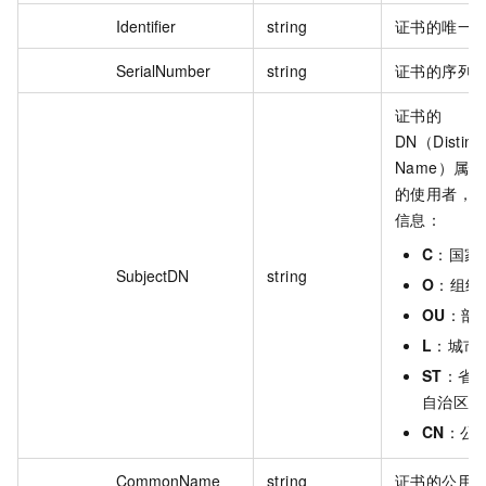
Identifier
string
证书的唯一
SerialNumber
string
证书的序列
证书的
DN（Disting
Name）属
的使用者，
信息：
C
：国家
SubjectDN
string
O
：组织
OU
：部
L
：城市
ST
：省
自治区。
CN
：公
CommonName
string
证书的公用