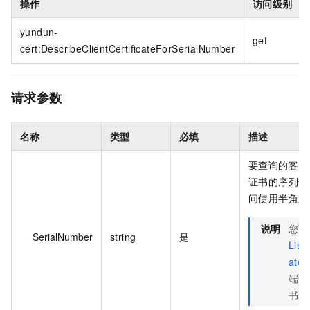
操作
访问级别
yundun-
get
cert:DescribeClientCertificateForSerialNumber
请求参数
名称
类型
必填
描述
要查询的客户
证书的序列号
间使用半角逗
说明
您可
SerialNumber
string
是
ListC
ate
端证
书的