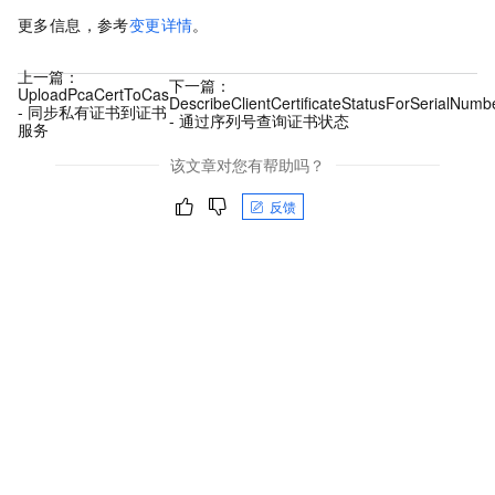
更多信息，参考
变更详情
。
上一篇：
下一篇：
UploadPcaCertToCas
DescribeClientCertificateStatusForSerialNumb
- 同步私有证书到证书
- 通过序列号查询证书状态
服务
该文章对您有帮助吗？
反馈