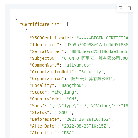
{
"CertificateList"
:
[
{
"X509Certificate"
:
"-----BEGIN CERTIFICATE--
"Identifier"
:
"d3b95700998e47afc4d95f886579*
"SerialNumber"
:
"084bde9cd233f0ddae33adc438c
"SubjectDN"
:
"C=CN,O=阿里云计算有限公司,OU=Securit
"CommonName"
:
"aliyun.com"
,
"OrganizationUnit"
:
"Security"
,
"Organization"
:
"阿里云计算有限公司"
,
"Locality"
:
"Hangzhou"
,
"State"
:
"Zhejiang"
,
"CountryCode"
:
"CN"
,
"Sans"
:
"[ {\"Type\": 7, \"Value\": \"192.0.
"Status"
:
"ISSUE"
,
"BeforeDate"
:
"2021-10-28T16:15Z"
,
"AfterDate"
:
"2022-08-23T16:15Z"
,
"Algorithm"
:
"RSA"
,