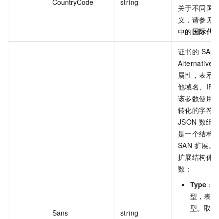
CountryCode
string
关于不同国
义，请参见
中的
国际代
证书的 SAN（
Alternativ
属性，表示
他域名、IP
该参数使用 J
转化的字符
JSON 数
是一个结构
SAN 扩展。 
扩展结构体
数：
Type
：In
型，表示
型。取值
Sans
string