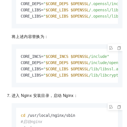
CORE_DEPS=
"
$CORE_DEPS
$OPENSSL
/.openssl/includ
CORE_LIBS=
"
$CORE_LIBS
$OPENSSL
/.openssl/lib/li
CORE_LIBS=
"
$CORE_LIBS
$OPENSSL
/.openssl/lib/li
将上述内容替换为：
CORE_INCS=
"
$CORE_INCS
$OPENSSL
/include"
CORE_DEPS=
"
$CORE_DEPS
$OPENSSL
/include/openssl
CORE_LIBS=
"
$CORE_LIBS
$OPENSSL
/lib/libssl.a"
CORE_LIBS=
"
$CORE_LIBS
$OPENSSL
/lib/libcrypto.a
进入 Nginx 安装目录，启动 Nginx：
cd
#启动nginx