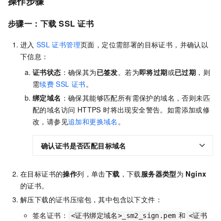
操作步骤
步骤一：下载
SSL
证书
进入
SSL
证书管理
页面，定位需部署的目标证书，并确认以
下信息：
证书状态
：确保其为
已签发
。若为
即将过期
或
已过期
，则
需
续费
SSL
证书
。
绑定域名
：确保其能够匹配所有需保护的域名，否则未匹
配的域名访问 HTTPS 时将出现安全警告。如需添加或修
改，请参见
追加和更换域名
。
确认证书是否匹配目标域名
在目标证书的
操作
列，单击
下载
，下载
服务器类型
为
Nginx
的证书。
解压下载的证书压缩包，其中包含以下文件：
签名证书：
和
<证书绑定域名>_sm2_sign.pem
<证书