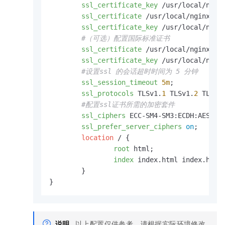
ssl_certificate_key
 /usr/local/nginx
ssl_certificate
 /usr/local/nginx/con
ssl_certificate_key
 /usr/local/nginx
#（可选）配置国际标准证书
ssl_certificate
 /usr/local/nginx/con
ssl_certificate_key
 /usr/local/nginx
#设置ssl 的会话超时时间为 5 分钟
ssl_session_timeout
5m
;

ssl_protocols
 TLSv1.
1
 TLSv1.
2
 TLSv1
#配置ssl证书所需的加密套件
ssl_ciphers
 ECC-SM4-SM3:ECDH:AESGCM:
ssl_prefer_server_ciphers
on
;

location
 / {

root
 html;

index
 index.html index.htm;

	}

}
说明
以上配置仅供参考，请根据实际环境修改