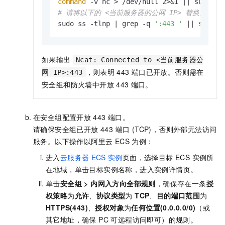
command
# 请将以下的 <当前服务器的公网 IP> 替换为当前
sudo ss -tlnp | grep -q 
':443 '
 || sudo n
如果输出
Ncat: Connected to <当前服务器公
，则表明
443
端口已开放。否则需在
网 IP>:443
安全组和防火墙中开放
443
端口。
在安全组配置开放
443
端口。
请确保安全组已开放 443 端口 (TCP)，否则外部无法访问
服务。以下操作以阿里云 ECS 为例：
进入
云服务器
ECS
实例
页面，选择目标 ECS 实例所
在地域，单击目标实例名称，进入实例详情页。
单击
安全组 >
内网入方向全部规则
，确保存在一条
授
权策略
为
允许
、
协议类型
为
TCP
、
目的端口范围
为
HTTPS(443)
、
授权对象
为
任何位置(0.0.0.0/0)
（或
其它地址，确保 PC 可远程访问即可）的规则。