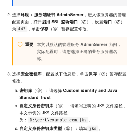
选择
环境 > 服务端证书
AdminServer
，进入该服务器的管理
配置页面，打开
启用
SSL
监听端口
（②），设置
端口
（③）
为
，单击
保存
（④）暂存配置修改。
443
重要
本文以默认的管理服务
AdminServer
为例，
实际配置时，请您选择正确的业务服务器名
称。
选择
安全密钥库
，配置以下信息后，单击
保存
（⑦）暂存配置
修改。
密钥库
（③）：请选择
Custom identity and Java
Standard Trust
；
自定义身份密钥库
（④）：请填写正确的
JKS
文件路径，
本文示例的
JKS
文件路径
为：
。
D:\cert\example.com.jks
自定义身份密钥库类型
（⑤）：填写
。
jks