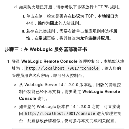
如果防火墙已开启，请参考以下步骤放行
HTTPS
规则。
单击左侧
，检查是否存在
协议
为
TCP，
本地端口
为
443，
操作
为
阻止
的入站规则。
若存在此类规则，需要右键单击相应规则并选择
属
性
，在
常规
页签，将其修改为
允许连接
并
应用
。
步骤三：在
WebLogic
服务器部署证书
登录
WebLogic Remote Console
管理控制台，本地默认地
址为：
，输入您的
http://localhost:7001/rconsole
管理员用户名和密码，即可登入控制台。
从
WebLogic Server 14.1.2.0.0
版本起，旧版的管理控
制台功能已经不再支持，需要通过
WebLogic Remote
Console
访问。
如果您的
WebLogic
版本在
14.1.2.0.0
之前，可直接访
问
进入管理控制
http://localhost:7001/console
台，配置修改步骤相似，仍可参考本文完成相关配置。