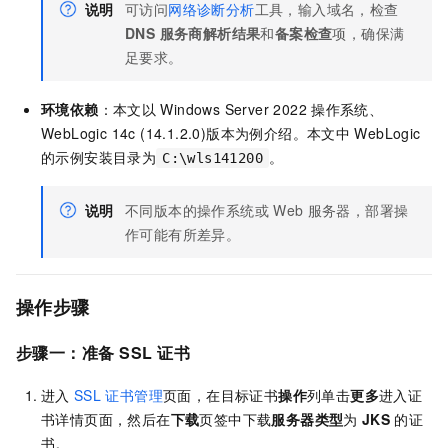
说明
可访问
网络诊断分析
工具，输入域名，检查
DNS 服务商解析结果
和
备案检查
项，确保满
足要求。
环境依赖
：本文以
Windows Server 2022
操作系统、
WebLogic 14c (14.1.2.0)版本为例介绍。本文中
WebLogic
的示例安装目录为
。
C:\wls141200
说明
不同版本的操作系统或
Web
服务器，部署操
作可能有所差异。
操作步骤
步骤一：准备
SSL
证书
进入
SSL
证书管理
页面，在目标证书
操作
列单击
更多
进入证
书详情页面，然后在
下载
页签中下载
服务器类型
为
JKS
的证
书。