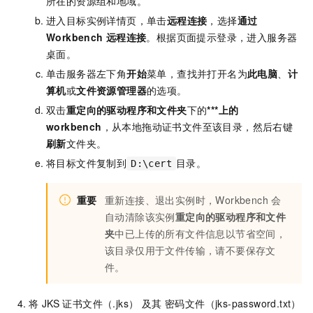
所在的资源组和地域。
进入目标实例详情页，单击
远程连接
，选择
通过
Workbench
远程连接
。根据页面提示登录，进入服务器
桌面。
单击服务器左下角
开始
菜单，查找并打开名为
此电脑
、
计
算机
或
文件资源管理器
的选项。
双击
重定向的驱动程序和文件夹
下的
***上的
workbench
，从本地拖动证书文件至该目录，然后右键
刷新
文件夹。
将目标文件复制到
目录。
D:\cert
重要
重新连接、退出实例时，Workbench
会
自动清除该实例
重定向的驱动程序和文件
夹
中已上传的所有文件信息以节省空间，
该目录仅用于文件传输，请不要保存文
件。
将 JKS 证书文件（.jks） 及其 密码文件（jks-password.txt）