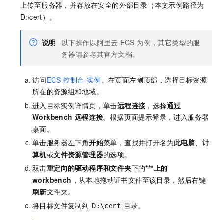
上传至服务器，并存放在安全的外部目录（本文示例路径为
D:\cert）。
说明
以下操作以阿里云 ECS 为例，其它类型的服
务器请参考其官方文档。
访问
ECS
控制台-实例
。在页面左侧顶部，选择目标资源
所在的资源组和地域。
进入目标实例详情页，单击
远程连接
，选择
通过
Workbench
远程连接
。根据页面提示登录，进入服务器
桌面。
单击服务器左下角
开始
菜单，查找并打开名为
此电脑
、
计
算机
或
文件资源管理器
的选项。
双击
重定向的驱动程序和文件夹
下的
***上的
workbench
，从本地拖动证书文件至该目录，然后右键
刷新
文件夹。
将目标文件复制到
目录。
D:\cert