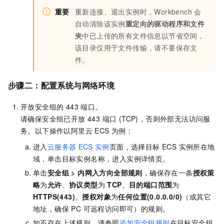
重要
重新连接、退出实例时，Workbench
会
自动清除该实例
重定向的驱动程序和文件
夹
中已上传的所有文件信息以节省空间，
该目录仅用于文件传输，请不要保存文
件。
步骤二：配置系统与网络环境
开放安全组的 443 端口。
请确保安全组已开放 443 端口 (TCP)，否则外部无法访问服
务。以下操作以阿里云 ECS 为例：
进入
云服务器
ECS
实例
页面，选择目标 ECS 实例所在地
域，单击目标实例名称，进入实例详情页。
单击
安全组 >
内网入方向全部规则
，确保存在一条
授权策
略
为
允许
、
协议类型
为
TCP
、
目的端口范围
为
HTTPS(443)
、
授权对象
为
任何位置(0.0.0.0/0)
（或其它
地址，确保 PC 可远程访问即可）的规则。
如不存在上述规则，请参照
添加安全组规则
在目标安全组