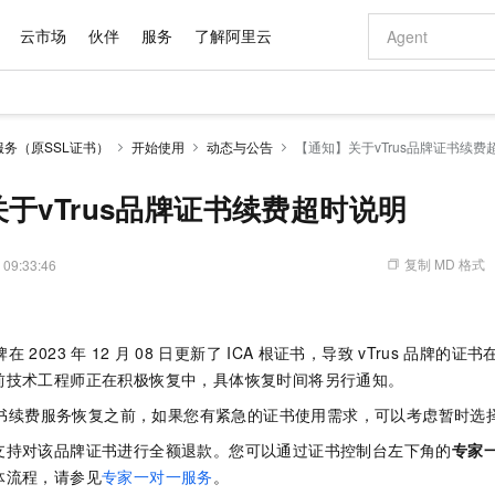
云市场
伙伴
服务
了解阿里云
AI 特惠
数据与 API
成为产品伙伴
企业增值服务
最佳实践
价格计算器
AI 场景体
基础软件
产品伙伴合
阿里云认证
市场活动
配置报价
大模型
务（原SSL证书）
开始使用
动态与公告
【通知】关于vTrus品牌证书续费
自助选配和估算价格
新方式
域名与网站
睿译宝，AI翻译排版一步到位
智启 AI 普惠权益
产品生态集成认证中心
企业支持计划
云上春晚
千问官方 MaaS 平台，为开发者和 Agent 而生，新用户赠送 1 亿 + tokens 额度
云服务器 EC
Qwen Aud
AI Coding
阿里云Maa
2026 阿里云
为企业打
数据集
Windows
大模型认证
模型
NEW
NEW
交付可用成果
值低价云产品抢先购
提供智能易用的域名与建站服务
上传文档即自动完成翻译和格式还原
至高享 1亿+免费 tokens，加速 Al 应用落地
安全可靠、弹
智能编程，一键
于vTrus品牌证书续费超时说明
产品生态伙伴
专家技术服务
云上奥运之旅
弹性计算合作
阿里云中企出
手机三要素
宝塔 Linux
全部认证
价格优势
有专属领域专家
对象存储 OSS
GLM-5.2：长任务时代开源旗舰模型
阿里云 OPC 创新助力计划
云数据库 RD
即刻拥有 DeepS
AI 电商营销
产品生态伙伴工作台
企业增值服务台
云栖战略参考
云存储合作计
云栖大会
身份实名认证
CentOS
训练营
推动算力普惠，释放技术红利
的大模型服务
最高返9万
多领域专家智能体,一键组建 AI 虚拟交付团队
至高百万元 Token 补贴，加速一人公司成长
稳定、安全、高性价比、高性能的云存储服务
真正可用的 1M 上下文,一次完成代码全链路开发
轻松解锁专属 Dee
从图文生成到
复制 MD 格式
 09:33:46
云上的中国
数据库合作计
活动全景
短信
Docker
图片和
站式影视创作平台
人工智能平台 PAI
Hermes Agent，打造自进化智能体
Token Plan 模型订阅计划
Qoder
5 分钟轻松部署
AI 广告创作
企业成长
大模型
NEW
信息公告
：
看见新力量
云网络合作计
OCR 文字识别
JAVA
级电脑
证享300元代金券
可视化编排打通从文字构思到成片全链路闭环
一站式AI开发、训练和推理服务
自主进化，持久记忆，越用越聪明
Qwen3.8-Max 首发尝鲜，限时加量 10 倍，夜间低至2折
面向真实软件
图文、视频一
Kimi-K3
HappyHors
NEW
魔搭 Mode
牌在
2023
年
12
月
08
日更新了
ICA
根证书，导致
vTrus
品牌的证书
loud
服务实践
官网公告
Kimi 最新旗舰模型，长程编程与推理利器
让文字生成流
金融模力时刻
Salesforce O
版
发票查验
全能环境
Qoder CN
Claude Code + GStack 打造工程团队
千问办公，限时限量积分加倍
云原生数据库 P
低代码高效构
AI 建站
NEW
前技术工程师正在积极恢复中，具体恢复时间将另行通知。
作计划
计划
创新中心
魔搭 ModelSc
健康状态
让AI从“聊天伙伴”进化为能干活的“数字员工”
覆盖公网/内网、递归/权威、移动APP等全场景解析服务
安装技能 GStack，拥有专属 AI 工程团队
你的AI工作搭子，覆盖日常办公高频场景
基于千问大模型等，支持代码智能生成、研发智能问答
0 代码专业建
客户案例
天气预报查询
操作系统
Deepseek-v4-pro
HappyHors
书续费服务恢复之前，如果您有紧急的证书使用需求，可以考虑暂时选
态合作计划
态智能体模型
旗舰 MoE 大模型，百万上下文与顶尖推理能力
图生视频，流
Compute
同享
容器服务 Kubernetes 版 ACK
万小智 AI 建站低至 15元/月
云防火墙
AI 短剧/漫剧
支持对该品牌证书进行全额退款。您可以通过证书控制台左下角的
快递物流查询
WordPress
专家
成为服务伙
高校合作
式云数据仓库
点，立即开启云上创新
提供一站式管理容器应用的 K8s 服务
送.CN域名，送备案服务码
云原生的云上
AI助力短剧
体流程，请参见
专家一对一服务
。
GLM-5.2
Wan2.7-T
Ubuntu