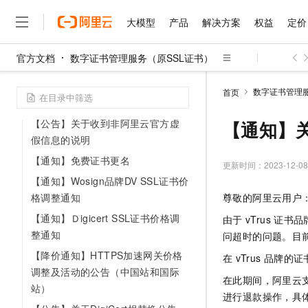
【公告】上传证书到期提醒免费试
用正式结束通知
大模型
产品
解决方案
权益
定价
【公告】关于用户数据安全公告
官方文档
数字证书管理服务（原SSL证书）
【活动】多云部署限时免费活动
大模型
产品
解决方案
权益
定价
云市场
伙伴
服务
了解阿里云
精选产品
精选解决方案
普惠上云
产品定价
精选商城
成为销售伙伴
售前咨询
为什么选择阿里云
【变更】旧版API下线通知
千问AI平台
数字证书管理服
首页
了解云产品的定价详情
【通知】PCA服务价格调整
大模型服务平台百炼
千问办公，解锁你的工作
普惠上云 官方力荐
分销伙伴
在线服务
网站建设
什么是云计算
大
大模型服务与应用平台
企业级Agent产品，直接
云服务器38元/年起，超
【公告】关于收到非阿里云官方虚
【通知】关
咨询伙伴
多端小程序
技术领先
假信息的说明
云上成本管理
售后服务
千问大模型
Agency Agents：拥
官方推荐返现计划
大模型
大模型
精选产品
精选解决方案
Salesforce 国际版订阅
稳定可靠
【通知】免费证书更名
管理和优化成本
多元化、高性能、安全可靠
推荐新用户得奖励，单订单
更新时间：
2023-12-08
销售伙伴合作计划
自助服务
【通知】Wosign品牌DV SSL证书价
友盟天域
安全合规
人工智能与机器学习
AI
文本生成
无影云电脑
HappyHorse 打造一
云工开物
格调整通知
尊敬的阿里云用户
无影生态合作计划
在线服务
观测云
分析师报告
随时随地安全接入的云上超
高校专属算力普惠，学生认
计算
互联网应用开发
Qwen3.8-Max
HOT
【通知】Ｄigicert SSL证书价格调
由于
vTrus
证书品
Salesforce On Alibaba C
工单服务
智能体时代全能旗舰模型
Tuya 物联网平台阿里云
研究报告与白皮书
云解析DNS
快速拥有专属 OpenClaw
整通知
问超时的问题。目
Consulting Partner 合
大数据
容器
免费试用
短信专区
【降价通知】HTTPS加速网关价格
蓝凌 OA
Qwen3.7-Plus
在
vTrus
品牌的证
AI 大模型销售与服务生
现代化应用
存储
天池大赛
调整及活动的公告（中国站和国际
能看、能想、能动手的多模
云原生大数据计算服务 Max
解决方案免费试用 新老
电子合同
在此期间，阿里云
站）
面向分析的企业级SaaS模
最高领取价值200元试用
安全
网络与CDN
进行退款操作，具
AI 算法大赛
Qwen3-VL-Plus
畅捷通