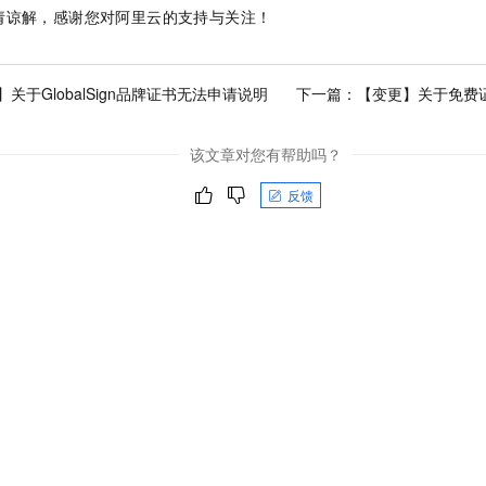
服务生态伙伴
视觉 Coding、空间感知、多模态思考等全面升级
1M上下文，专为长程任务能力而生
云工开物
企业应用
请谅解，感谢您对阿里云的支持与关注！
Night Plan 支持 Qwen 3.8-Max
AI 办公
NEW
Red Hat
30+ 款产品免费体验
夜间 5 折，Qwen/Meoo/TokenPlan 客户专享
AI智能应用
科研合作
ERP
堂（旗舰版）
SUSE
智能客服
AI 应用构建
大模型原生
关于GlobalSign品牌证书无法申请说明
下一篇：
【变更】关于免费
CRM
2个月
自动承接线索
建站小程序
Qoder
大模型服务平台百炼-应用模版
OA 办公系统
HOT
NEW
该文章对您有帮助吗？
面向真实软件
个人版上线、团队版降价；千问3.8-Max首发发尝鲜
丰富多元化的应用模版和解决方案
力提升
财税管理
模板建站
反馈
万有无界
大模型服务平台百炼-智能体
400电话
定制建站
的模型效果
灵活可视化地构建企业级 Agent
方案
广告营销
模板小程序
秒悟
人工智能平台 PAI
定制小程序
云端极速 AI 
新一代 AI 视频生成模型，深度适配广告营销等场景
AI Native 的算法工程平台，一站式完成建模、训练、推理服务部署
APP 开发
建站系统
AI 应用
10分钟微调：让0.6B模型媲美235B模型
多模态数据信
依托云原生高可用架构,实现Dify私有化部署
用1%尺寸在特定领域达到大模型90%以上效果