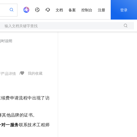
文档
备案
控制台
注册
登录
输入文档关键字查找
验
作计划
器
AI 活动
专业服务
服务伙伴合作计划
开发者社区
加入我们
服务平台百炼
阿里云 OPC 创新助力计划
超时说明
一站式生成采购清单，支持单品或批量购买
S
io：打造专属 AI 语音助手
S产品伙伴计划（繁花）
峰会
造的大模型服务与应用开发平台
轻量应用服务器
一句话生成原生可编辑精美 PPT 文稿
AI 生产力先锋
Al MaaS 服务伙伴赋能合作
域名
博文
Careers
至高可申请百万元
性可伸缩的云计算服务
开启高性价比 AI 编程新体验
Qwen-Audio-3.0-Realtime 端到端实时语音角色扮演
输入一句话想法, 轻松生成专业的 PPT
先锋实践拓展 AI 生产力的边界
快速构建应用程序和网站，即刻迈出上云第一步
Token 补贴，五大权
计划
海大会
伙伴信用分合作计划
商标
问答
社会招聘
益加速 OPC 成功
S
eek-V4-Pro
数字证书管理服务（原SSL证书）
一键部署幻兽帕鲁游戏服务器
飞天发布时刻
HOT
划
备案
电子书
校园招聘
pSeek-V4-Pro
视频创作，一键激活电商全链路生产力
全托管，含MySQL、PostgreSQL、SQL Server、MariaDB多引擎
实现全站HTTPS，呈现可信的WEB访问
一键购买专属联机服务器，轻松开启游戏
所见，即是所愿
我的收藏
产品详情
更多支持
划
公司注册
镜像站
视频生成
语音识别与合成
专属 QwenPaw
短信服务
漫剧工坊：一站式动画创作平台
AI 实训营
HOT
合作伙伴培训与认证
划
上云迁移
的智能体编程平台
站生成，高效打造优质广告素材
从聊天伙伴进化为能主动干活的本地数字员工
快速生产连贯的高质量长漫剧
从基础到进阶，Agent 创客手把手教你
国内短信简单易用，安全可靠，秒级触达，全球覆盖200+国家和地区。
e-1.1-T2V
Qwen3-TTS-Flash
lScope
我要反馈
在续费申请流程中出现了访
查询合作伙伴
畅细腻的高质量视频
离线语音合成大模型，多语言方言自适应，低延迟高稳定
n Alibaba Cloud ISV 合作
代维服务
olarDB
建企业门户网站
大数据开发治理平台 DataWorks
10 分钟搭建微信、支付宝小程序
创新加速
ope
登录合作伙伴管理后台
我要建议
站，无忧落地极速上线
以可视化方式快速构建移动和 PC 门户网站
100%兼容MySQL、PostgreSQL，兼容Oracle，支持集中和分布式
高效部署网站，快速应用到小程序
Data Agent 驱动的一站式 Data+AI 开发治理平台
e-1.1-I2V
Cosyvoice-V3-Flash
择其他品牌的证书。
安全
畅自然，细节丰富
高表现力语音合成大模型，语音克隆听感自然
我要投诉
上云场景组合购
一对一服务
联系技术工程师
伴
边界网络安全防护产品
漫剧创作，剧本、分镜、视频高效生成
覆盖90%+业务场景，专享组合折扣价
2V
VPN
Fun-ASR