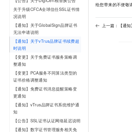
【公告】关于DigiCert根替换公告
给您带来的不便敬
AI 产品 免费试用
网络
安全
云开发大赛
关于升级CFCA全球信任SSL证书情
Tableau 订阅
1亿+ 大模型 tokens 和 
况说明
可观测
入门学习赛
中间件
AI空中课堂在线直播课
140+云产品 免费试用
【通知】关于GlobalSign品牌证书
大模型服务
上一篇：
【通知】
上云与迁云
产品新客免费试用，最长1
数据库
无法申请说明
生态解决方案
千问AI平台-Token Plan
企业出海
【通知】关于vTrus品牌证书续费超
大模型ACA认证体验
大数据计算
时说明
助力企业全员 AI 认知与能
行业生态解决方案
政企业务
媒体服务
千问AI平台-模型体验
【变更】关于免费证书服务策略调
开发者生态解决方案
在线体验全尺寸、多种模态
整通知
企业服务与云通信
AI 开发和 AI 应用解决
【变更】PCA服务不同算法类型的
Happy 系列大模型
域名与网站
证书价格调整通知
【通知】免费证书消息提醒策略变
终端用户计算
更通知
Serverless
大模型解决方案
【通知】vTrus品牌证书系统维护通
知
开发工具
快速部署 Dify，高效搭建 
【公告】SSL证书认证网络延迟说明
迁移与运维管理
【通知】数字证书管理服务相关免