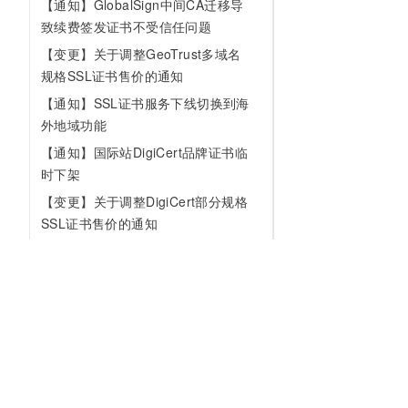
【通知】GlobalSign中间CA迁移导
致续费签发证书不受信任问题
【变更】关于调整GeoTrust多域名
规格SSL证书售价的通知
【通知】SSL证书服务下线切换到海
外地域功能
【通知】国际站DigiCert品牌证书临
时下架
【变更】关于调整DigiCert部分规格
SSL证书售价的通知
【变更】关于阿里云SSL证书服务的
名称变更的通知
【变更】关于域名所有权验证策略
调整的通知
【变更】关于证书部署到阿里云产
品计费方式变更的通知
为什么选择阿里云
大模型
产品和定
关于近期接收到的“TLS/SSL版本较