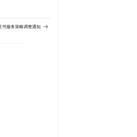
文戏情感细腻自然，动作戏激烈拳拳到肉，实现更强表演能力
支持中英文自由切换，具备更强的噪声鲁棒性
云聚AI 严选权益
SSL 证书
，一键激活高效办公新体验
精选AI产品，从模型到应用全链提效
堡垒机
AI 用量加速计划
应用
证书服务策略调整通知
防火墙
、识别商机，让客服更高效、服务更出色。
新老同享，达量后返
千问办公
主机安全
NEW
的智能体编程平台
一站式AI生产力平台
AI 应用及服务市场
伶鹊
企业级人与Agent协作平台，接入和调度多个数字员工
智能客服平台，对话机器人、对话分析、智能外呼
AI 应用
大模型服务平台百炼 - 全妙
大模型
应用创作平台
多模态内容创作工具，已接入 DeepSeek
自然语言处理
数据标注
机器学习
息提取
与 AI 智能体进行实时音视频通话
从文本、图片、视频中提取结构化的属性信息
构建支持视频理解的 AI 音视频实时通话应用