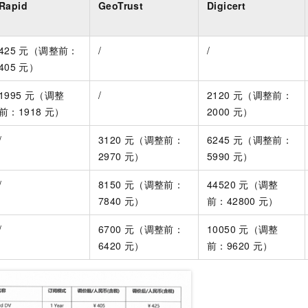
服务生态伙伴
Rapid
GeoTrust
Digicert
视觉 Coding、空间感知、多模态思考等全面升级
1M上下文，专为长程任务能力而生
云工开物
企业应用
Night Plan 支持 Qwen 3.8-Max
AI 办公
NEW
Red Hat
30+ 款产品免费体验
夜间 5 折，Qwen/Meoo/TokenPlan 客户专享
AI智能应用
科研合作
ERP
堂（旗舰版）
SUSE
425
元（调整前：
/
/
智能客服
AI 应用构建
大模型原生
CRM
405
元）
2个月
自动承接线索
建站小程序
Qoder
大模型服务平台百炼-应用模版
OA 办公系统
HOT
NEW
1995
元（调整
/
2120
元（调整前：
面向真实软件
个人版上线、团队版降价；千问3.8-Max首发发尝鲜
丰富多元化的应用模版和解决方案
前：1918
元）
2000
元）
力提升
财税管理
模板建站
万有无界
大模型服务平台百炼-智能体
400电话
定制建站
/
3120
元（调整前：
6245
元（调整前：
的模型效果
灵活可视化地构建企业级 Agent
2970
元）
5990
元）
方案
广告营销
模板小程序
秒悟
人工智能平台 PAI
/
8150
元（调整前：
44520
元（调整
定制小程序
云端极速 AI 
新一代 AI 视频生成模型，深度适配广告营销等场景
AI Native 的算法工程平台，一站式完成建模、训练、推理服务部署
7840
元）
前：42800
元）
APP 开发
/
6700
元（调整前：
10050
元（调整
建站系统
6420
元）
前：9620
元）
AI 应用
10分钟微调：让0.6B模型媲美235B模型
多模态数据信
依托云原生高可用架构,实现Dify私有化部署
用1%尺寸在特定领域达到大模型90%以上效果