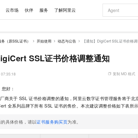
云市场
伙伴
服务
了解阿里云
AI 特惠
数据与 API
成为产品伙伴
企业增值服务
最佳实践
价格计算器
AI 场景体
基础软件
产品伙伴合
阿里云认证
市场活动
配置报价
大模型
务（原SSL证书）
开始使用
动态与公告
【通知】DigiCert SSL证书价格
自助选配和估算价格
新方式
域名与网站
睿译宝，AI翻译排版一步到位
智启 AI 普惠权益
产品生态集成认证中心
企业支持计划
云上春晚
千问官方 MaaS 平台，为开发者和 Agent 而生，新用户赠送 1 亿 + tokens 额度
云服务器 EC
Qwen Aud
AI Coding
阿里云Maa
2026 阿里云
为企业打
数据集
Windows
大模型认证
模型
NEW
NEW
交付可用成果
值低价云产品抢先购
提供智能易用的域名与建站服务
上传文档即自动完成翻译和格式还原
至高享 1亿+免费 tokens，加速 Al 应用落地
安全可靠、弹
智能编程，一键
giCert SSL证书价格调整通知
产品生态伙伴
专家技术服务
云上奥运之旅
弹性计算合作
阿里云中企出
手机三要素
宝塔 Linux
全部认证
价格优势
有专属领域专家
对象存储 OSS
GLM-5.2：长任务时代开源旗舰模型
阿里云 OPC 创新助力计划
云数据库 RD
即刻拥有 DeepS
AI 电商营销
产品生态伙伴工作台
企业增值服务台
云栖战略参考
云存储合作计
云栖大会
身份实名认证
CentOS
训练营
推动算力普惠，释放技术红利
的大模型服务
最高返9万
多领域专家智能体,一键组建 AI 虚拟交付团队
至高百万元 Token 补贴，加速一人公司成长
稳定、安全、高性价比、高性能的云存储服务
真正可用的 1M 上下文,一次完成代码全链路开发
轻松解锁专属 Dee
从图文生成到
复制 MD 格式
 07:35:18
云上的中国
数据库合作计
活动全景
短信
Docker
图片和
站式影视创作平台
人工智能平台 PAI
Hermes Agent，打造自进化智能体
Token Plan 模型订阅计划
Qoder
5 分钟轻松部署
AI 广告创作
企业成长
大模型
NEW
信息公告
，您好：
看见新力量
云网络合作计
OCR 文字识别
JAVA
级电脑
证享300元代金券
可视化编排打通从文字构思到成片全链路闭环
一站式AI开发、训练和推理服务
自主进化，持久记忆，越用越聪明
Qwen3.8-Max 首发尝鲜，限时加量 10 倍，夜间低至2折
面向真实软件
图文、视频一
Kimi-K3
HappyHors
NEW
魔搭 Mode
牌厂商关于
SSL
证书价格调整的通知，阿里云数字证书管理服务将于北
loud
服务实践
官网公告
Kimi 最新旗舰模型，长程编程与推理利器
让文字生成流
金融模力时刻
Salesforce O
版
发票查验
全能环境
Qoder CN
Claude Code + GStack 打造工程团队
千问办公，限时限量积分加倍
云原生数据库 P
低代码高效构
AI 建站
NEW
Cert
全系列品牌下所有
SSL
证书的售价。本次建议调整价格如下表所
作计划
计划
创新中心
魔搭 ModelSc
健康状态
让AI从“聊天伙伴”进化为能干活的“数字员工”
覆盖公网/内网、递归/权威、移动APP等全场景解析服务
安装技能 GStack，拥有专属 AI 工程团队
你的AI工作搭子，覆盖日常办公高频场景
基于千问大模型等，支持代码智能生成、研发智能问答
0 代码专业建
客户案例
天气预报查询
操作系统
Deepseek-v4-pro
HappyHors
态合作计划
态智能体模型
后的具体价格，请以
证书服务购买页
为准。
旗舰 MoE 大模型，百万上下文与顶尖推理能力
图生视频，流
Compute
同享
容器服务 Kubernetes 版 ACK
万小智 AI 建站低至 15元/月
云防火墙
AI 短剧/漫剧
快递物流查询
WordPress
成为服务伙
高校合作
式云数据仓库
点，立即开启云上创新
提供一站式管理容器应用的 K8s 服务
送.CN域名，送备案服务码
云原生的云上
AI助力短剧
GLM-5.2
Wan2.7-T
Ubuntu