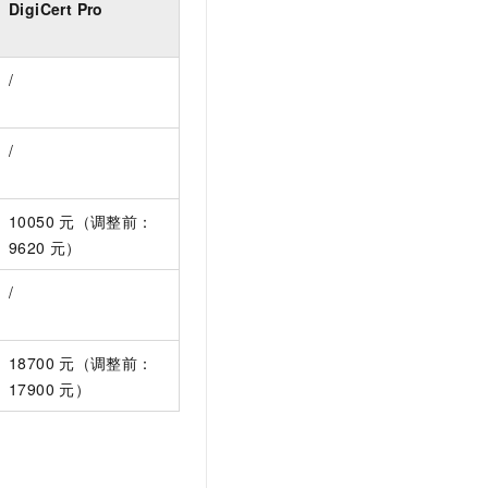
DigiCert Pro
文戏情感细腻自然，动作戏激烈拳拳到肉，实现更强表演能力
支持中英文自由切换，具备更强的噪声鲁棒性
云聚AI 严选权益
SSL 证书
，一键激活高效办公新体验
精选AI产品，从模型到应用全链提效
堡垒机
/
AI 用量加速计划
应用
防火墙
、识别商机，让客服更高效、服务更出色。
新老同享，达量后返
千问办公
主机安全
NEW
/
的智能体编程平台
一站式AI生产力平台
AI 应用及服务市场
伶鹊
10050
元（调整前：
企业级人与Agent协作平台，接入和调度多个数字员工
智能客服平台，对话机器人、对话分析、智能外呼
9620
元）
AI 应用
大模型服务平台百炼 - 全妙
大模型
/
应用创作平台
多模态内容创作工具，已接入 DeepSeek
自然语言处理
18700
元（调整前：
数据标注
17900
元）
机器学习
息提取
与 AI 智能体进行实时音视频通话
从文本、图片、视频中提取结构化的属性信息
构建支持视频理解的 AI 音视频实时通话应用