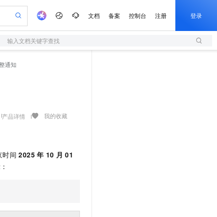
文档
备案
控制台
注册
登录
输入文档关键字查找
验
作计划
器
AI 活动
专业服务
服务伙伴合作计划
开发者社区
加入我们
服务平台百炼
阿里云 OPC 创新助力计划
调整通知
一站式生成采购清单，支持单品或批量购买
S
io：打造专属 AI 语音助手
S产品伙伴计划（繁花）
峰会
造的大模型服务与应用开发平台
轻量应用服务器
一句话生成原生可编辑精美 PPT 文稿
AI 生产力先锋
Al MaaS 服务伙伴赋能合作
域名
博文
Careers
至高可申请百万元
性可伸缩的云计算服务
开启高性价比 AI 编程新体验
Qwen-Audio-3.0-Realtime 端到端实时语音角色扮演
输入一句话想法, 轻松生成专业的 PPT
先锋实践拓展 AI 生产力的边界
快速构建应用程序和网站，即刻迈出上云第一步
Token 补贴，五大权
计划
海大会
伙伴信用分合作计划
商标
问答
社会招聘
益加速 OPC 成功
S
eek-V4-Pro
数字证书管理服务（原SSL证书）
一键部署幻兽帕鲁游戏服务器
飞天发布时刻
HOT
划
备案
电子书
校园招聘
pSeek-V4-Pro
视频创作，一键激活电商全链路生产力
全托管，含MySQL、PostgreSQL、SQL Server、MariaDB多引擎
实现全站HTTPS，呈现可信的WEB访问
一键购买专属联机服务器，轻松开启游戏
所见，即是所愿
我的收藏
产品详情
更多支持
划
公司注册
镜像站
视频生成
语音识别与合成
专属 QwenPaw
短信服务
漫剧工坊：一站式动画创作平台
AI 实训营
HOT
合作伙伴培训与认证
划
上云迁移
的智能体编程平台
站生成，高效打造优质广告素材
从聊天伙伴进化为能主动干活的本地数字员工
快速生产连贯的高质量长漫剧
从基础到进阶，Agent 创客手把手教你
国内短信简单易用，安全可靠，秒级触达，全球覆盖200+国家和地区。
e-1.1-T2V
Qwen3-TTS-Flash
lScope
我要反馈
京时间
2025
年
10
月
01
查询合作伙伴
畅细腻的高质量视频
离线语音合成大模型，多语言方言自适应，低延迟高稳定
n Alibaba Cloud ISV 合作
代维服务
olarDB
建企业门户网站
大数据开发治理平台 DataWorks
10 分钟搭建微信、支付宝小程序
示：
创新加速
ope
登录合作伙伴管理后台
我要建议
站，无忧落地极速上线
以可视化方式快速构建移动和 PC 门户网站
100%兼容MySQL、PostgreSQL，兼容Oracle，支持集中和分布式
高效部署网站，快速应用到小程序
Data Agent 驱动的一站式 Data+AI 开发治理平台
e-1.1-I2V
Cosyvoice-V3-Flash
安全
畅自然，细节丰富
高表现力语音合成大模型，语音克隆听感自然
我要投诉
上云场景组合购
伴
边界网络安全防护产品
漫剧创作，剧本、分镜、视频高效生成
覆盖90%+业务场景，专享组合折扣价
2V
VPN
Fun-ASR