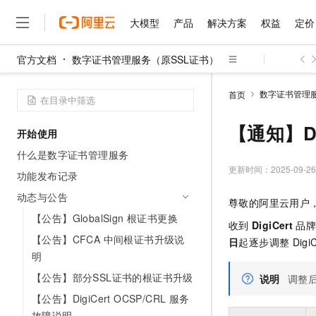
大模型
产品
解决方案
权益
定价
官方文档
数字证书管理服务（原SSL证书）
大模型
产品
解决方案
权益
定价
云市场
伙伴
服务
了解阿里云
精选产品
精选解决方案
普惠上云
产品定价
精选商城
成为销售伙伴
售前咨询
为什么选择阿里云
千问AI平台
数字证书管理服
首页
了解云产品的定价详情
大模型服务平台百炼
千问办公，解锁你的工作
普惠上云 官方力荐
分销伙伴
在线服务
网站建设
什么是云计算
大
大模型服务与应用平台
企业级Agent产品，直接
云服务器38元/年起，超
【通知】Di
开始使用
咨询伙伴
多端小程序
技术领先
云上成本管理
售后服务
千问大模型
Agency Agents：拥
官方推荐返现计划
大模型
什么是数字证书管理服务
大模型
精选产品
精选解决方案
Salesforce 国际版订阅
稳定可靠
管理和优化成本
多元化、高性能、安全可靠
推荐新用户得奖励，单订单
更新时间：
2025-09-26
销售伙伴合作计划
功能发布记录
自助服务
友盟天域
安全合规
人工智能与机器学习
AI
文本生成
无影云电脑
HappyHorse 打造一
云工开物
动态与公告
尊敬的阿里云用户
无影生态合作计划
在线服务
观测云
分析师报告
随时随地安全接入的云上超
高校专属算力普惠，学生认
计算
互联网应用开发
【公告】GlobalSign 根证书更换
Qwen3.8-Max
HOT
收到
DigiCert
品
Salesforce On Alibaba C
工单服务
智能体时代全能旗舰模型
Tuya 物联网平台阿里云
研究报告与白皮书
【公告】CFCA 中间根证书升级说
云解析DNS
快速拥有专属 OpenClaw
日
起逐步调整
Digi
Consulting Partner 合
大数据
容器
免费试用
短信专区
明
蓝凌 OA
Qwen3.7-Plus
AI 大模型销售与服务生
现代化应用
存储
天池大赛
【公告】部分SSL证书的根证书升级
能看、能想、能动手的多模
说明
调整
云原生大数据计算服务 Max
解决方案免费试用 新老
电子合同
【公告】DigiCert OCSP/CRL 服务
面向分析的企业级SaaS模
最高领取价值200元试用
安全
网络与CDN
AI 算法大赛
Qwen3-VL-Plus
畅捷通
故障说明