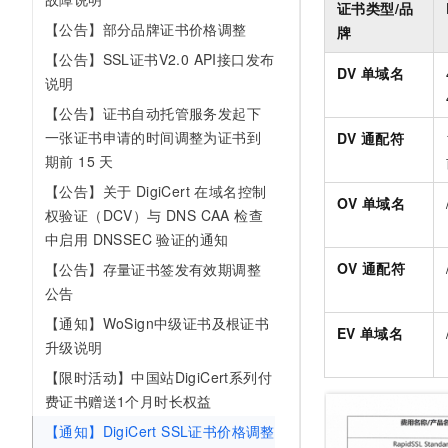
证书类型/品
AI 产品 免费试用
网络
安全
云开发大赛
【公告】部分品牌证书价格调整
Tableau 订阅
牌
1亿+ 大模型 tokens 和 
可观测
入门学习赛
【公告】SSL证书V2.0 API接口发布
中间件
AI空中课堂在线直播课
DV
单域名
140+云产品 免费试用
说明
大模型服务
上云与迁云
产品新客免费试用，最长1
数据库
【公告】证书自动托管服务发起下
生态解决方案
千问AI平台-Token Plan
一张证书申请的时间调整为证书到
企业出海
DV
通配符
大模型ACA认证体验
大数据计算
期前 15 天
助力企业全员 AI 认知与能
行业生态解决方案
政企业务
媒体服务
【公告】关于 DigiCert 在域名控制
千问AI平台-模型体验
开发者生态解决方案
OV
单域名
权验证（DCV）与 DNS CAA 检查
在线体验全尺寸、多种模态
企业服务与云通信
AI 开发和 AI 应用解决
中启用 DNSSEC 验证的通知
Happy 系列大模型
域名与网站
OV
通配符
【公告】存量证书签发有效期调整
公告
终端用户计算
【通知】WoSign中级证书及根证书
EV
单域名
升级说明
Serverless
大模型解决方案
【限时活动】中国站DigiCert系列付
开发工具
快速部署 Dify，高效搭建 
费证书赠送1个月时长权益
迁移与运维管理
【通知】DigiCert SSL证书价格调整