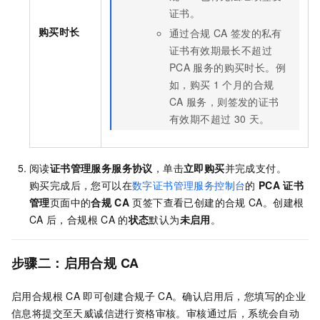
证书。
购买时长
通过合规
CA
签发的私有
证书有效期最长不超过
PCA
服务的购买时长。例
如，购买
1
个月的合规
CA
服务，则签发的证书
有效期不超过
30
天。
阅读
证书管理服务服务协议
，单击
立即购买
并完成支付。
购买完成后，您可以在
数字证书管理服务控制台
的
PCA
证书
管理
页面中的
合规
CA
页签下查看已创建的合规
CA。创建根
CA
后，合规根
CA
的
状态
默认为
未启用
。
步骤二：启用合规
CA
启用合规根
CA
即可创建合规子
CA。确认启用后，您填写的企业
信息将提交至天威诚信进行资格审核。审核通过后，系统会自动