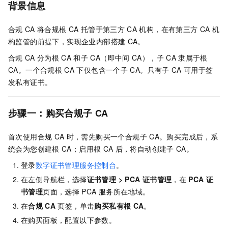
背景信息
合规
CA
将合规根
CA
托管于第三方
CA
机构，在有第三方
CA
机
构监管的前提下，实现企业内部搭建
CA。
合规
CA
分为根
CA
和子
CA（即中间
CA），子
CA
隶属于根
CA。一个合规根
CA
下仅包含一个子
CA。只有子
CA
可用于签
发私有证书。
步骤一：购买合规子
CA
首次使用合规
CA
时，需先购买一个合规子
CA。购买完成后，系
统会为您创建根
CA；启用根
CA
后，将自动创建子
CA。
登录
数字证书管理服务控制台
。
在左侧导航栏，选择
证书管理
>
PCA
证书管理
，在
PCA
证
书管理
页面，选择
PCA
服务所在地域。
在
合规
CA
页签，单击
购买私有根
CA
。
在购买面板，配置以下参数。