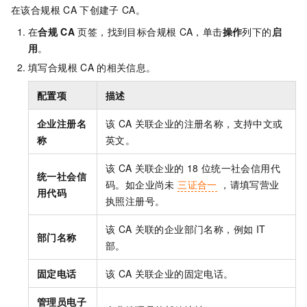
在该合规根
CA
下创建子
CA。
在
合规
CA
页签，找到目标合规根
CA，单击
操作
列下的
启
用
。
填写合规根
CA
的相关信息。
配置项
描述
企业注册名
该
CA
关联企业的注册名称，支持中文或
称
英文。
该
CA
关联企业的
18
位统一社会信用代
统一社会信
码。如企业尚未
三证合一
，请填写营业
用代码
执照注册号。
该
CA
关联的企业部门名称，例如
IT
部⻔名称
部。
固定电话
该
CA
关联企业的固定电话。
管理员电⼦